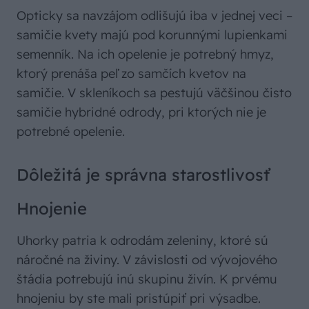
Opticky sa navzájom odlišujú iba v jednej veci –
samičie kvety majú pod korunnými lupienkami
semenník. Na ich opelenie je potrebný hmyz,
ktorý prenáša peľ zo samčích kvetov na
samičie. V skleníkoch sa pestujú väčšinou čisto
samičie hybridné odrody, pri ktorých nie je
potrebné opelenie.
Dôležitá je správna starostlivosť
Hnojenie
Uhorky patria k odrodám zeleniny, ktoré sú
náročné na živiny. V závislosti od vývojového
štádia potrebujú inú skupinu živín. K prvému
hnojeniu by ste mali pristúpiť pri výsadbe.