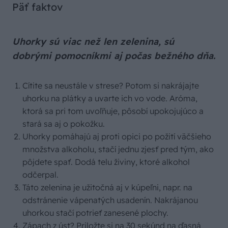
Päť faktov
Uhorky sú viac než len zelenina, sú
dobrými pomocníkmi aj počas bežného dňa.
Cítite sa neustále v strese? Potom si nakrájajte
uhorku na plátky a uvarte ich vo vode. Aróma,
ktorá sa pri tom uvoľňuje, pôsobí upokojujúco a
stará sa aj o pokožku.
Uhorky pomáhajú aj proti opici po požití väčšieho
množstva alkoholu, stačí jednu zjesť pred tým, ako
pôjdete spať. Dodá telu živiny, ktoré alkohol
odčerpal.
Táto zelenina je užitočná aj v kúpeľni, napr. na
odstránenie vápenatých usadenín. Nakrájanou
uhorkou stačí potrieť zanesené plochy.
Zápach z úst? Priložte si na 30 sekúnd na ďasná