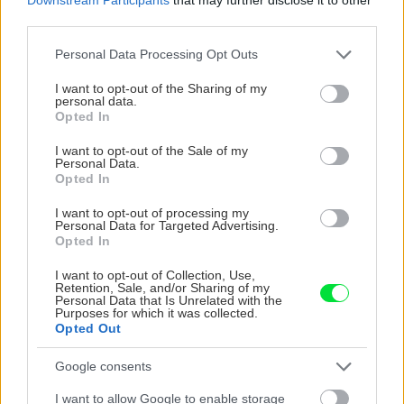
third parties.
Please note that this website/app uses one or more Google
Personal Data Processing Opt Outs
V porovnaní s rajčinami stačí z rastlín uhoriek
services and may gather and store information including but
not limited to your visit or usage behaviour. You may click to
I want to opt-out of the Sharing of my
odstrániť zálistky len raz.
|
Zdroj: Shutterstock
personal data.
grant or deny consent to Google and its third-party tags to
Opted In
use your data for below specified purposes in below Google
Úroda
consent section.
I want to opt-out of the Sale of my
Personal Data.
Opted In
Po dlhej starostlivosti o rastliny, keď ste ich
I want to opt-out of processing my
pravidelne polievali a pozorovali, sa môžete
Personal Data for Targeted Advertising.
tešiť na úrodu. Približne šesť až osem týždňov
Opted In
po vysiatí semien sa začínajú objavovať prvé
I want to opt-out of Collection, Use,
Retention, Sale, and/or Sharing of my
plody. Presný čas zberu závisí od toho, na čo
Personal Data that Is Unrelated with the
Purposes for which it was collected.
chcete uhorky použiť. Šalátové uhorky môžete
Opted Out
zberať v závislosti od odrody, keď narastú do
veľkosti 20 až 30 cm.
Google consents
I want to allow Google to enable storage