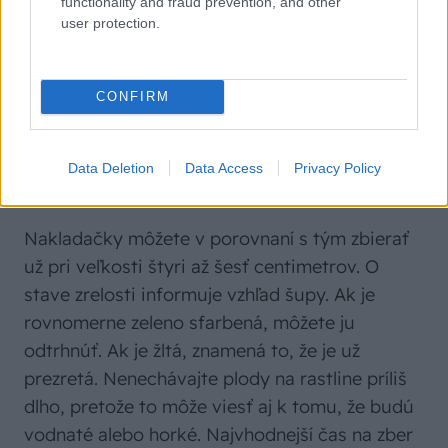
functionality and fraud prevention, and other
user protection.
CONFIRM
Data Deletion
Data Access
Privacy Policy
Zdroj: Michael Müller-Münker
Nakladačky môžete v porovnaní s tým zbierať
už pri veľkosti štyri až šesť centimetrov. O
stave zrelosti informuje vzhľad šupy. Ak je
rovnomerne zeleno sfarbená, môžete ju
odtrhnúť. Ak je žltá, znamená to, že je už
prezretá. Nenechávajte plody na rastline príliš
dlho, pretože to môže viesť aj k tomu, že budú
vodnaté alebo horké. Najvhodnejší čas na zber