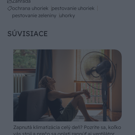
Záhrada
ochrana uhoriek
pestovanie uhoriek
pestovanie zeleniny
uhorky
SÚVISIACE
Zapnutá klimatizácia celý deň? Pozrite sa, koľko
vás stojí a prečo sa oplatí zapnúť aj ventilátor