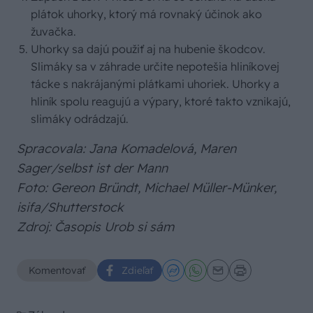
plátok uhorky, ktorý má rovnaký účinok ako
žuvačka.
Uhorky sa dajú použiť aj na hubenie škodcov.
Slimáky sa v záhrade určite nepotešia hliníkovej
tácke s nakrájanými plátkami uhoriek. Uhorky a
hliník spolu reagujú a výpary, ktoré takto vznikajú,
slimáky odrádzajú.
Spracovala: Jana Komadelová, Maren
Sager/selbst ist der Mann
Foto: Gereon Bründt, Michael Müller-Münker,
isifa/Shutterstock
Zdroj: Časopis Urob si sám
Komentovať
Zdieľať