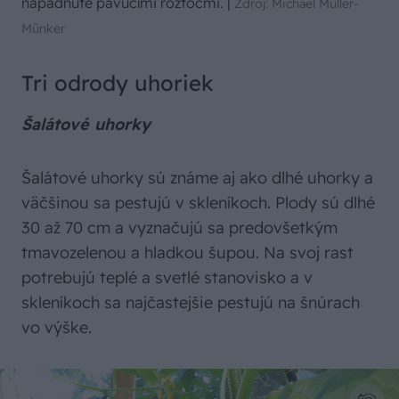
napadnuté pavúčími roztočmi.
|
Zdroj: Michael Müller-
Münker
Tri odrody uhoriek
Šalátové uhorky
Šalátové uhorky sú známe aj ako dlhé uhorky a
väčšinou sa pestujú v skleníkoch. Plody sú dlhé
30 až 70 cm a vyznačujú sa predovšetkým
tmavozelenou a hladkou šupou. Na svoj rast
potrebujú teplé a svetlé stanovisko a v
skleníkoch sa najčastejšie pestujú na šnúrach
vo výške.