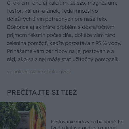
C, okrem toho aj kalcium, železo, magnézium,
fosfor, kálium a zinok, teda množstvo
dôležitých živín potrebných pre naše telo.
Dokonca aj ak máte problém s dostatočným
príjmom tekutín počas dňa, dokáže vám táto
zelenina pomôcť, keďže pozostáva z 95 % vody.
Prinášame vám pár tipov na jej pestovanie a
rád, ako sa z nej môže stať užitočný pomocník.
PREČÍTAJTE SI TIEŽ
Pestovanie mrkvy na balkóne? Pri
týchto kultivaroch je to možné!