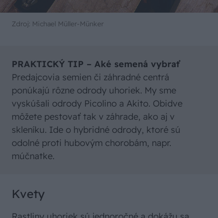
Zdroj: Michael Müller-Münker
PRAKTICKÝ TIP – Aké semená vybrať
Predajcovia semien či záhradné centrá
ponúkajú rôzne odrody uhoriek. My sme
vyskúšali odrody Picolino a Akito. Obidve
môžete pestovať tak v záhrade, ako aj v
skleníku. Ide o hybridné odrody, ktoré sú
odolné proti hubovým chorobám, napr.
múčnatke.
Kvety
Rastliny uhoriek sú jednoročné a dokážu sa