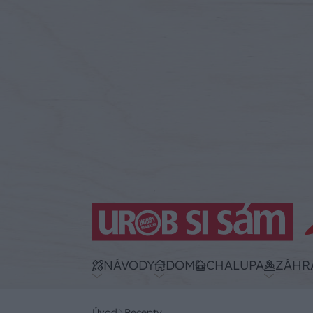
NÁVODY
DOM
CHALUPA
ZÁHR
Úvod
Recepty