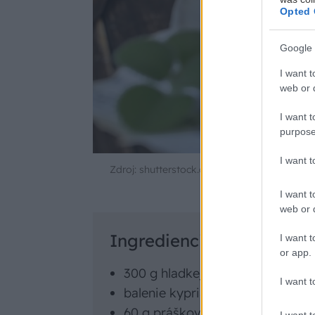
Opted 
Google 
I want t
web or d
I want t
purpose
I want 
Zdroj: shutterstock.com
I want t
web or d
Ingrediencie na cesto (p
I want t
or app.
300 g hladkej múky
I want t
balenie kypriaceho prášku
60 g práškového cukru (podľa ch
I want t