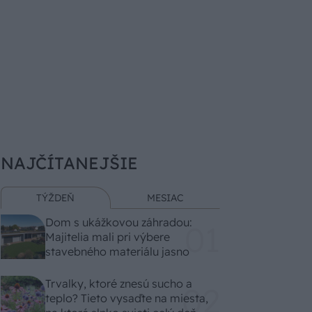
NAJČÍTANEJŠIE
TÝŽDEŇ
MESIAC
Dom s ukážkovou záhradou:
Majitelia mali pri výbere
stavebného materiálu jasno
Trvalky, ktoré znesú sucho a
teplo? Tieto vysaďte na miesta,