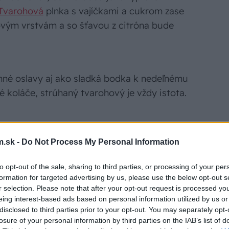
Tvarohová
plnka s vajíčkami a cukrom zase
ovým vrstvám a so šťavou z citróna bude
inné oslavy aj ako sladká bodka k nedeľnému
é koláče, strúhaný tvarohový je vždy istota.
.sk -
Do Not Process My Personal Information
to opt-out of the sale, sharing to third parties, or processing of your per
formation for targeted advertising by us, please use the below opt-out s
r selection. Please note that after your opt-out request is processed y
eing interest-based ads based on personal information utilized by us or
disclosed to third parties prior to your opt-out. You may separately opt-
losure of your personal information by third parties on the IAB’s list of