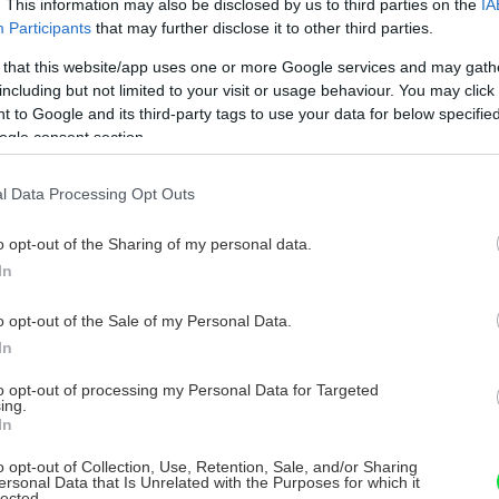
. This information may also be disclosed by us to third parties on the
IA
Participants
that may further disclose it to other third parties.
 that this website/app uses one or more Google services and may gath
including but not limited to your visit or usage behaviour. You may click 
 to Google and its third-party tags to use your data for below specifi
ogle consent section.
l Data Processing Opt Outs
o opt-out of the Sharing of my personal data.
In
o opt-out of the Sale of my Personal Data.
In
to opt-out of processing my Personal Data for Targeted
ing.
In
o opt-out of Collection, Use, Retention, Sale, and/or Sharing
ersonal Data that Is Unrelated with the Purposes for which it
lected.