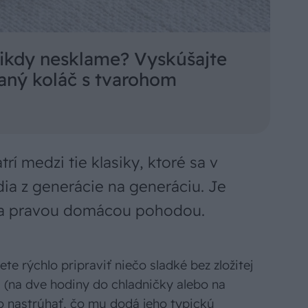
nikdy nesklame? Vyskúšajte
aný koláč s tvarohom
rí medzi tie klasiky, ktoré sa v
ia z generácie na generáciu. Je
ia pravou domácou pohodou.
te rýchlo pripraviť niečo sladké bez zložitej
u (na dve hodiny do chladničky alebo na
o nastrúhať, čo mu dodá jeho typickú