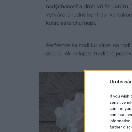
nadýchanosť a drobivú štruktúru.
vytvára lahodný kontrast ku kaka
koláč ešte chutnejší.
Perfektne sa hodí ku káve, na rod
obedu. Ak milujete tradičné poctiv
Urobsisám
If you wish 
sensitive in
confirm you
continue se
information 
further disc