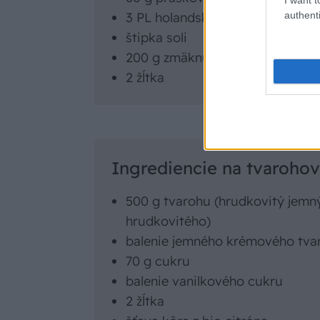
authenti
3 PL holandského kakaa
štipka soli
200 g zmäknutého masla
2 žĺtka
Ingrediencie na tvaroho
500 g tvarohu (hrudkovitý jemn
hrudkovitého)
balenie jemného krémového tva
70 g cukru
balenie vanilkového cukru
2 žĺtka