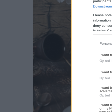
participants
Downstream 
Please note
information 
deny consent
in below Go
Persona
I want t
Opted 
I want t
Opted 
I want 
Advertis
Opted 
I want t
of my P
was col