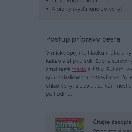
šťava kôra z bio citróna
4 bielky (vyšľahané do peny)
Postup prípravy cesta
V miske spojíme hladkú múku s ky
kakao a štipku soli. Suché surov
zmäknuté
maslo
a žĺtky. Rukami v
guľu zabalíme do potravinovej fólie
chladničky, alebo ak sa vám nechc
polhodinu.
Čítajte časop
Predplaťte si ma