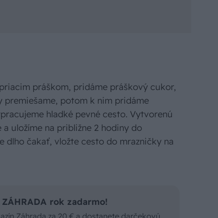
priacim práškom, pridáme práškový cukor,
iny premiešame, potom k nim pridáme
ypracujeme hladké pevné cesto. Vytvorenú
 a uložíme na približne 2 hodiny do
e dlho čakať, vložte cesto do mrazničky na
is ZÁHRADA rok zadarmo!
gazín Záhrada za 20 € a dostanete darčekovú