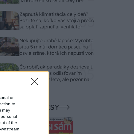
na ktoré slnko svieti celý deň
Zapnutá klimatizácia celý deň?
Pozrite sa, koľko vás stojí a prečo
sa oplatí zapnúť aj ventilátor
Nekupujte drahé lapače: Vyrobte
si za 5 minút domácu pascu na
osy a sršne, ktorá ich nepustí von
Čo robiť, ak paradajky dozrievajú
pomaly? Trik s odlisťovaním
funguje aj cez leto, ale pozor na
chyby
sonal or
ection to
NAŠE ČASOPISY
ou may
 personal
out of the
 downstream