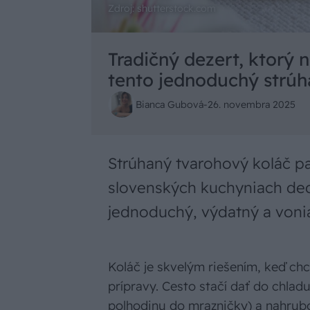
Zdroj: shutterstock.com
Tradičný dezert, ktorý 
tento jednoduchý strúh
Bianca Gubová
-
26. novembra 2025
Strúhaný tvarohový koláč pat
slovenských kuchyniach ded
jednoduchý, výdatný a von
Koláč je skvelým riešením, keď chce
prípravy. Cesto stačí dať do chlad
polhodinu do mrazničky) a nahrub