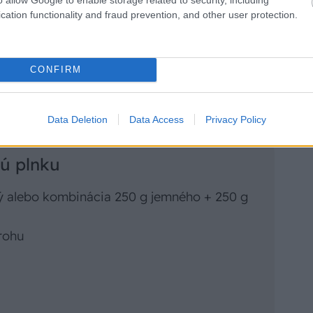
cation functionality and fraud prevention, and other user protection.
CONFIRM
Data Deletion
Data Access
Privacy Policy
vú plnku
ý alebo kombinácia 250 g jemného + 250 g
rohu