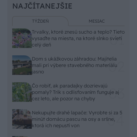
NAJČÍTANEJŠIE
TÝŽDEŇ
MESIAC
Trvalky, ktoré znesú sucho a teplo? Tieto
vysaďte na miesta, na ktoré slnko svieti
celý deň
Dom s ukážkovou záhradou: Majitelia
mali pri výbere stavebného materiálu
jasno
Čo robiť, ak paradajky dozrievajú
pomaly? Trik s odlisťovaním funguje aj
cez leto, ale pozor na chyby
Nekupujte drahé lapače: Vyrobte si za 5
minút domácu pascu na osy a sršne,
ktorá ich nepustí von