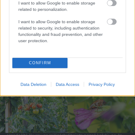
I want to allow Google to enable storage
related to personalization.
I want to allow Google to enable storage
related to security, including authentication
functionality and fraud prevention, and other
user protection.
Zmenili dispozíciu a odkryli
Ján Palenčár: Ak neurobíme
CONFIRM
pôvodný charakter bytu.
zmeny, stále budeme najhorší
Výsledkom je interiér plný
v dostupnosti bývania
kontrastov
ZÁHRADA.SK
Data Deletion
Data Access
Privacy Policy