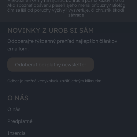
Hnedožlté škvrny na rajčinách:
Chrústa pozná každý, no čo
Ako spoznať obávanú pleseň a
jeho menší príbuzný? Biológ
čím sa líši od poruchy výživy?
vysvetľuje, či chrústik škodí
záhrade
NOVINKY Z UROB SI SÁM
Odoberajte týždenný prehľad najlepších článkov
emailom:
Odoberať bezplatný newsletter
Odber je možné kedykoľvek zrušiť jedným kliknutím.
O NÁS
O nás
Predplatné
Inzercia