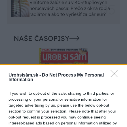
Vnútorné žalúzie sú v 40-stupňových
horúčavách pasca: Prečo z okna robia
radiátor a ako to vyriešiť za pár eur?
NAŠE ČASOPISY
Urobsisám.sk -
Do Not Process My Personal
Information
If you wish to opt-out of the sale, sharing to third parties, or
processing of your personal or sensitive information for
targeted advertising by us, please use the below opt-out
section to confirm your selection. Please note that after your
opt-out request is processed you may continue seeing
UROB SI SÁM 7-8/2026
interest-based ads based on personal information utilized by