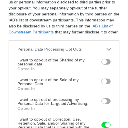
us or personal information disclosed to third parties prior to
your opt-out. You may separately opt-out of the further
disclosure of your personal information by third parties on the
IAB’s list of downstream participants. This information may
KDE SA DISKUTUJE
also be disclosed by us to third parties on the
IAB’s List of
Downstream Participants
that may further disclose it to other
third parties.
Ja som to riešil tieniacimi závesmi v interieri.Je
to pohoda.
Please note that this website/app uses one or more Google
Personal Data Processing Opt Outs
Vnútorné žalúzie sú v 40-stupňových horúčavách
services and may gather and store information including but
pasca: Prečo z okna robia radiátor a ako to
not limited to your visit or usage behaviour. You may click to
I want to opt-out of the Sharing of my
Akurát ten problém doma riešime na oknách z
vyriešiť za pár eur?
personal data.
grant or deny consent to Google and its third-party tags to
južnej strany. Pravdepodobne pôjdeme do
Opted In
use your data for below specified purposes in below Google
vonkajšieho tienenia na spôsob markízy
Vnútorné žalúzie sú v 40-stupňových horúčavách
consent section.
250x150cm. Čínsky predajcovia idú okolo 100
pasca: Prečo z okna robia radiátor a ako to
I want to opt-out of the Sale of my
Personal Data.
eur kus.
Bros sprej necaka kym osa vypije moje pivo.
vyriešiť za pár eur?
Opted In
Zaroven nasmrdi cele hniezdo a neostane tam
nic zive. Vasa pasca naucinke moc efektivne.
Nekupujte drahé lapače: Vyrobte si za 5 minút
I want to opt-out of processing my
Skor pritiahne slimaky
domácu pascu na osy a sršne, ktorá ich nepustí
Personal Data for Targeted Advertising.
Ten článok mal takú výpovednú hodnotu ako
von
Opted In
učivo pre 3 ročník základnej školy. To fakt? AI
alebo nejaka kniha z VŠ? Dnešné rychlotvrdnuce
Viete, kedy použiť akú maltu? Spoznajte rozdiely,
I want to opt-out of Collection, Use,
Retention, Sale, and/or Sharing of my
malty - pevnosť 40 Mpa a doba schnutia tak 15
ktoré vám ušetria čas v stavebninách aj pri práci
Personal Data that Is Unrelated with the