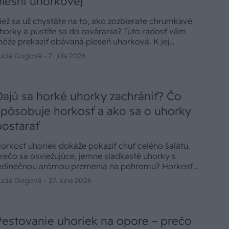
plesni uhorkovej
iež sa už chystáte na to, ako zozbierate chrumkavé
horky a pustíte sa do zavárania? Túto radosť vám
ôže prekaziť obávaná pleseň uhorková. K jej
ýchlemu šíreniu prispieva predovšetkým vyššia
ucia Gogová -
2. júla 2026
lhkosť v kombinácii s teplom. Takéto podmienky
ôžu vzniknúť nielen po krátkych letných
rehánkach, ale aj v dôsledku dlhodobo vyššej
lhkosti pri nesprávnom polievaní. Ak chcete
Dajú sa horké uhorky zachrániť? Čo
amedziť veľkým škodám, zakročte proti plesni
spôsobuje horkosť a ako sa o uhorky
horkovej čím skôr.
postarať
orkosť uhoriek dokáže pokaziť chuť celého šalátu.
rečo sa osviežujúce, jemne sladkasté uhorky s
edinečnou arómou premenia na pohromu? Horkosť
e iba ich prirodzenou obrannou reakciou na stres pri
ucia Gogová -
27. júna 2026
aste, preto sa pozrieme na to, ako sa postarať o to,
by mali tieto plody na záhrade ideálne podmienky.
ebude chýbať ani jednoduchý tip, ako horkosť z
horiek „vytiahnuť“.
Pestovanie uhoriek na opore – prečo