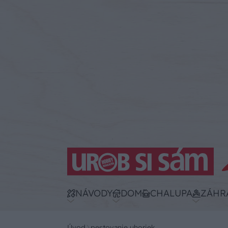
NÁVODY
DOM
CHALUPA
ZÁHR
Úvod
pestovanie uhoriek