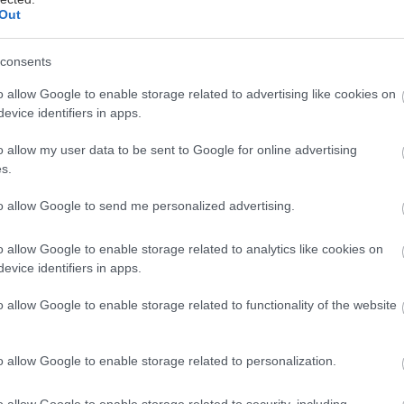
vitnutie a zber prvých dozrievajúcich plodov. S
ucia Gogová -
9. júna 2025
Out
otom na čele a žmúriac do slnka čaká na
áhradkárov niekoľko dôležitých aktivít. Dobrou
právou je, že počas najdlhších dní roka sa toho dá
consents
Priesady alebo semená priamo do
tihnúť naozaj veľa.
pôdy? Pri pestovaní plazivej zeleniny
o allow Google to enable storage related to advertising like cookies on
evice identifiers in apps.
sa zíde poznať kľúčové detaily
o allow my user data to be sent to Google for online advertising
 príchodom teplých májových dní sa o slovo hlási
s.
ýsadba semien plazivej zeleniny. Uhorky, tekvice,
ukety a patizóny patria k priestorovo náročnejších
to allow Google to send me personalized advertising.
ruhom zeleniny. Pred vysadením semien do pôdy je
ucia Gogová -
6. mája 2025
obré myslieť na niekoľko dôležitých detailov.
o allow Google to enable storage related to analytics like cookies on
evice identifiers in apps.
Pozor na prehnojovanie dusíkom a
o allow Google to enable storage related to functionality of the website
príliš skoré vysievanie! Ako vypestovať
chutné uhorky bez horkosti a plesní
o allow Google to enable storage related to personalization.
 apríli až začiatkom mája je najvyšší čas zaobstarať
i semená uhoriek a začať s výsevom, do polovice
o allow Google to enable storage related to security, including