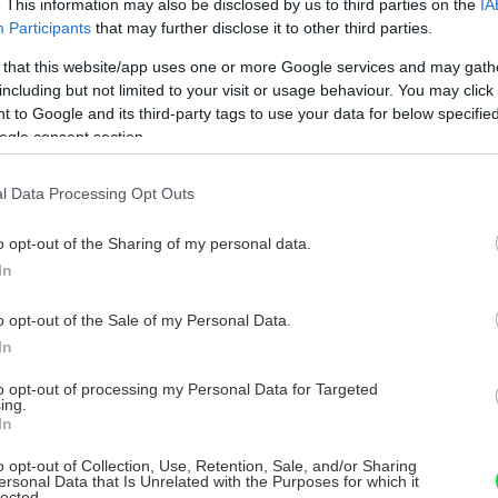
. This information may also be disclosed by us to third parties on the
IA
zatziki, raita a uhorkové rolky – 3
Participants
that may further disclose it to other third parties.
osviežujúce recepty s čerstvými
 that this website/app uses one or more Google services and may gath
uhorkami, ktoré oživia leto
including but not limited to your visit or usage behaviour. You may click 
 to Google and its third-party tags to use your data for below specifi
estíhate oberať uhorky? Máte už dosť
ogle consent section.
terilizovaných pohárov a neviete, čo s nimi? Ak si
hcete ešte pochutnať na tohtoročných čerstvých
l Data Processing Opt Outs
horkách, no uhorkový šalát vás už neláka,
ucia Gogová -
26. júla 2025
nšpiráciou vám môžu byť nasledujúce svieže a
o opt-out of the Sharing of my personal data.
huťovo zaujímavé recepty.
In
Bujný rast, veľa škodcov a čoraz
o opt-out of the Sale of my Personal Data.
teplejšie dni – júnové práce v záhrade
In
dajú zabrať! Týchto 10 by ste nemali
zanedbať
to opt-out of processing my Personal Data for Targeted
ing.
In
únové práce v záhrade zatiaľ vôbec nepripomínajú
ddych. Snaha predchádzajúcich mesiacov je však
o opt-out of Collection, Use, Retention, Sale, and/or Sharing
orunovaná pohľadom na zelenajúcu sa záhradu,
ersonal Data that Is Unrelated with the Purposes for which it
lected.