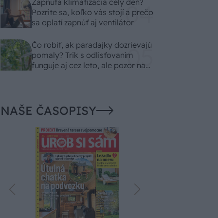
Zapnutá klimatizácia celý deň?
Pozrite sa, koľko vás stojí a prečo
sa oplatí zapnúť aj ventilátor
Čo robiť, ak paradajky dozrievajú
pomaly? Trik s odlisťovaním
funguje aj cez leto, ale pozor na
chyby
NAŠE ČASOPISY