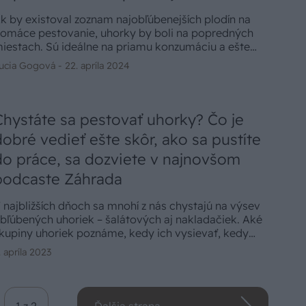
k by existoval zoznam najobľúbenejších plodín na
omáce pestovanie, uhorky by boli na popredných
iestach. Sú ideálne na priamu konzumáciu a ešte
epšie na nakladanie do zásob. Hoci sa hovorí, že
ucia Gogová -
22. apríla 2024
estovanie uhoriek zvládne aj začiatočník, nie vždy to
de podľa očakávaní. Ak chcete zabezpečiť, aby
ostali uhorky zdravé, prosperujúce a produktívne,
nšpirujte sa nasledujúcimi tipmi.
Chystáte sa pestovať uhorky? Čo je
dobré vedieť ešte skôr, ako sa pustíte
do práce, sa dozviete v najnovšom
podcaste Záhrada
 najbližších dňoch sa mnohí z nás chystajú na výsev
bľúbených uhoriek – šalátových aj nakladačiek. Aké
kupiny uhoriek poznáme, kedy ich vysievať, kedy
resádzať a čo robiť pre to, aby bola úroda čo
. apríla 2023
ajväčšia?