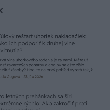
k
Júlový reštart uhoriek nakladačiek:
Ako ich podporiť k druhej vlne
kvitnutia?
rvá vlna uhorkového rodenia je za nami. Máte už
osť zavarených pohárov alebo by sa ešte zišlo
ozšíriť zásoby? Hoci to na prvý pohľad vyzerá tak, že
horky v záhrade strácajú dych, netreba zúfať. Ešte
ucia Gogová -
23. júla 2026
tále je dostatok času na to, dopriať im kompletný
zdravný reštart a počkať si na ďalšiu bohatú vlnu
vitnutia.
Po letných prehánkach sa šíri
extrémne rýchlo! Ako zakročiť proti