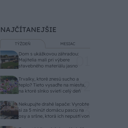
NAJČÍTANEJŠIE
TÝŽDEŇ
MESIAC
Dom s ukážkovou záhradou:
Majitelia mali pri výbere
stavebného materiálu jasno
Trvalky, ktoré znesú sucho a
teplo? Tieto vysaďte na miesta,
na ktoré slnko svieti celý deň
Nekupujte drahé lapače: Vyrobte
si za 5 minút domácu pascu na
osy a sršne, ktorá ich nepustí von