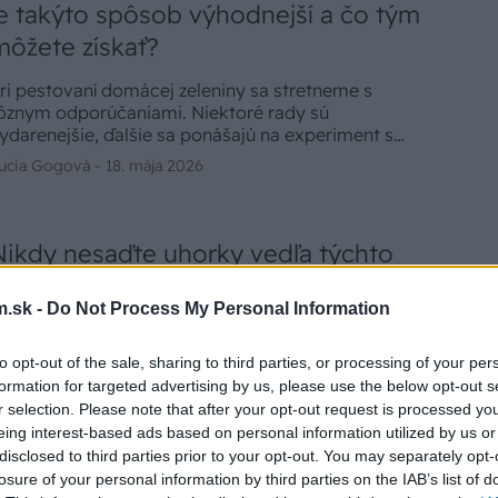
je takýto spôsob výhodnejší a čo tým
môžete získať?
ri pestovaní domácej zeleniny sa stretneme s
ôznym odporúčaniami. Niektoré rady sú
ydarenejšie, ďalšie sa ponášajú na experiment s
eistým výsledkom. Pestovanie uhoriek na opore
ucia Gogová -
18. mája 2026
šak patrí k tým osvedčeným, s ktorým sa spája
nožstvo výhod. Ak ste doteraz váhali a pestovali
horky voľne na pôde, nasledujúce tipy vás možno
nšpirujú ku zmene.
Nikdy nesaďte uhorky vedľa týchto
plodín! Tiché vojny vo vyvýšenom
.sk -
Do Not Process My Personal Information
záhone, ktoré vás pripravia o úrodu
yvýšený záhon je uzavretý ekosystém. Na malej
to opt-out of the sale, sharing to third parties, or processing of your per
loche sa tu stretáva veľké množstvo rastlín, ktoré
formation for targeted advertising by us, please use the below opt-out s
edzi sebou bojujú o svetlo, vodu a živiny. Ale to nie
r selection. Please note that after your opt-out request is processed y
e všetko. Rastliny medzi sebou vedú chemickú vojnu.
eing interest-based ads based on personal information utilized by us or
uraj Koreň -
21. apríla 2026
k vedľa uhoriek zasadíte nesprávneho suseda,
disclosed to third parties prior to your opt-out. You may separately opt-
očkáte sa len horkých plodov, plesní alebo
losure of your personal information by third parties on the IAB’s list of
akrpateného rastu.