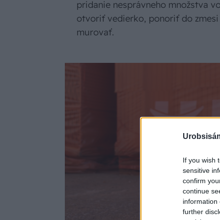
pridanie nesprávneho množstva vo
otvoriť vedierko, ponoriť do zmesi
murovať.
Urobsisám
If you wish 
sensitive in
confirm you
continue se
information 
further disc