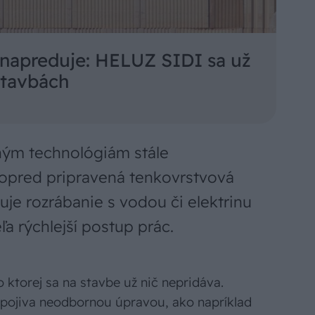
napreduje: HELUZ SIDI sa už
stavbách
ým technológiám stále
opred pripravená tenkovrstvová
je rozrábanie s vodou či elektrinu
a rýchlejší postup prác.
 ktorej sa na stavbe už nič nepridáva.
spojiva neodbornou úpravou, ako napríklad