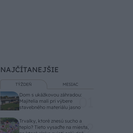
NAJČÍTANEJŠIE
TÝŽDEŇ
MESIAC
Dom s ukážkovou záhradou:
Majitelia mali pri výbere
stavebného materiálu jasno
Trvalky, ktoré znesú sucho a
teplo? Tieto vysaďte na miesta,