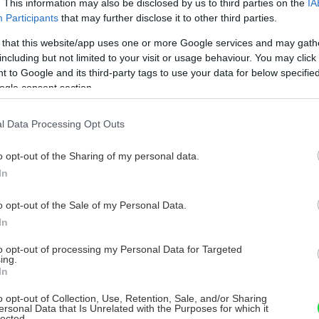
. This information may also be disclosed by us to third parties on the
IA
Participants
that may further disclose it to other third parties.
 that this website/app uses one or more Google services and may gath
including but not limited to your visit or usage behaviour. You may click 
 to Google and its third-party tags to use your data for below specifi
ogle consent section.
v praktickom balení. Na tehly sa nanáša
l Data Processing Opt Outs
o opt-out of the Sharing of my personal data.
In
echanické, tepelnotechnické či akustické
o opt-out of the Sale of my Personal Data.
vej tenkovrstvovej malty. V bežných
In
ajú spoje plnú pevnosť do 7 dní. Navyše,
to opt-out of processing my Personal Data for Targeted
ť viacerí majstri na niekoľkých miestach
ing.
In
vedierkom. Ak sa celý obsah neminie, stačí
rovaní pokračovať.
o opt-out of Collection, Use, Retention, Sale, and/or Sharing
ersonal Data that Is Unrelated with the Purposes for which it
lected.