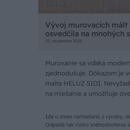
Zdroj: HELUZ
Vývoj murovacích mált 
osvedčila na mnohých 
25. novembra 2025
Murovanie sa vďaka modern
zjednodušuje. Dôkazom je v
malta HELUZ SIDI. Nevyžadu
na miešanie a umožňuje oveľ
Ide o zmes namiešanú z výroby, do
Odpadá tak riziko znehodnotenia 