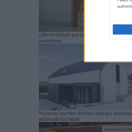
authenti
CRH Profimalt pre jednoduché murovanie
omietanie
Stavebný mate
Murovací systém šetriaci energiu izoláciou
akumuláciou tepla
Stavebný mate