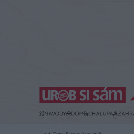
NÁVODY
DOM
CHALUPA
ZÁHR
Úvod
Dom
Stavebný materiál