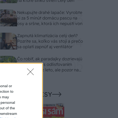
na ktoré slnko svieti celý deň
Nekupujte drahé lapače: Vyrobte
si za 5 minút domácu pascu na
osy a sršne, ktorá ich nepustí von
Zapnutá klimatizácia celý deň?
Pozrite sa, koľko vás stojí a prečo
sa oplatí zapnúť aj ventilátor
Čo robiť, ak paradajky dozrievajú
pomaly? Trik s odlisťovaním
funguje aj cez leto, ale pozor na
chyby
sonal or
ection to
NAŠE ČASOPISY
ou may
 personal
out of the
 downstream