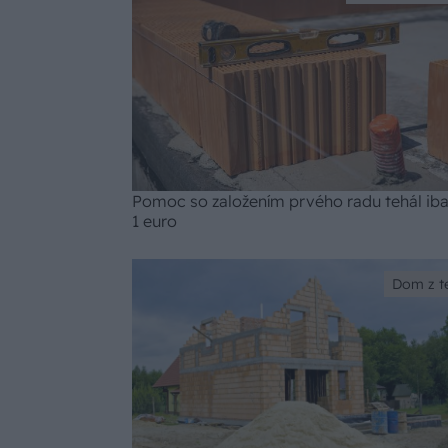
Pomoc so založením prvého radu tehál iba
1 euro
Dom z t