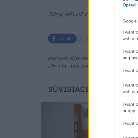
Opted 
Zdroj: HELUZ cihlářský průmysl a.s
Google 
I want t
Zdieľať
web or d
I want t
purpose
Stavebný materiál
malta
murovací systém
Tehlové st
I want 
I want t
SÚVISIACE
web or d
I want t
Stavebný mate
or app.
I want t
I want t