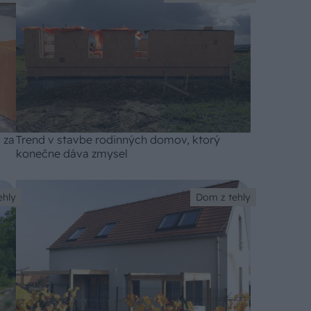
 za
Trend v stavbe rodinných domov, ktorý
konečne dáva zmysel
ehly
Dom z tehly