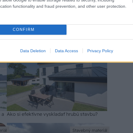
cation functionality and fraud prevention, and other user protection.
CONFIRM
 a
Jednovrstvové murivo nahradzuje
viacvrstvové konštrukcie
Data Deletion
Data Access
Privacy Policy
riál
Stavebný materiál
 a
Ako si efektívne vyskladať hrubú stavbu?
riál
Stavebný materiál