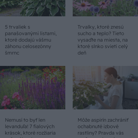
5 trvaliek s
Trvalky, ktoré znesú
panašovanými listami,
sucho a teplo? Tieto
ktoré dodajú vášmu
vysaďte na miesta, na
záhonu celosezónny
ktoré slnko svieti celý
šmrnc
deň
Nemusí to byť len
Môže aspirín zachrániť
levanduľa! 7 fialových
ochabnuté izbové
krások, ktoré rozžiaria
rastliny? Pravda vás