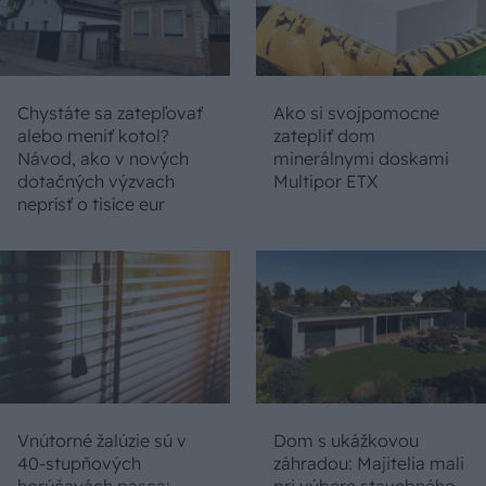
Chystáte sa zatepľovať
Ako si svojpomocne
alebo meniť kotol?
zatepliť dom
Návod, ako v nových
minerálnymi doskami
dotačných výzvach
Multipor ETX
neprísť o tisíce eur
Vnútorné žalúzie sú v
Dom s ukážkovou
40-stupňových
záhradou: Majitelia mali