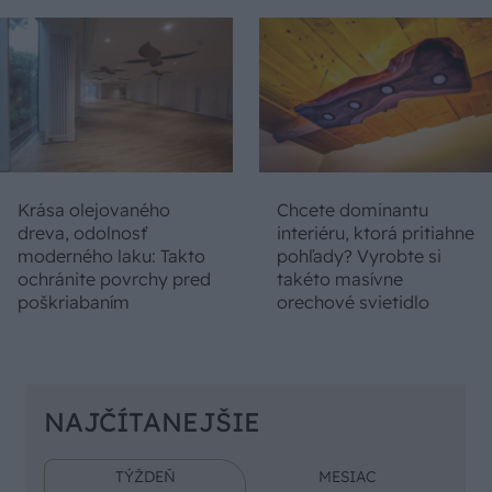
Krása olejovaného
Chcete dominantu
dreva, odolnosť
interiéru, ktorá pritiahne
moderného laku: Takto
pohľady? Vyrobte si
ochránite povrchy pred
takéto masívne
poškriabaním
orechové svietidlo
NAJČÍTANEJŠIE
TÝŽDEŇ
MESIAC