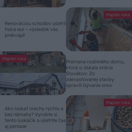
Majster roka
Renováciou schodov ušetril
tisíce eur – výsledok vás
prekvapí!
Majster roka
Premena rodinného domu,
ktorá si získala srdcia
Slovákov: Zo
zdevastovanej stavby
spravili bývanie snov
Majster roka
Ako lúskať orechy rýchlo a
bez námahy? Vyrobte si
tento luskáčik a ušetríte čas
aj peniaze