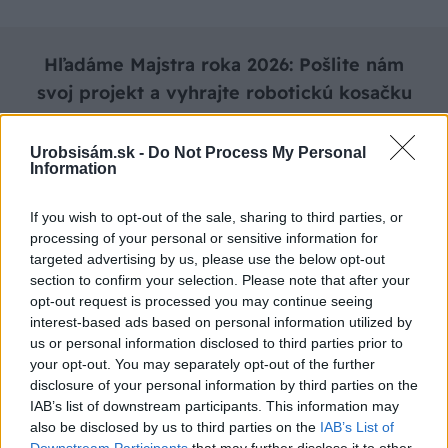
Hľadáme Majstra roka 2026: Pošlite nám
svoj projekt a vyhrajte robotickú kosačku
až do 1 000 €!
Urobsisám.sk -
Do Not Process My Personal
Information
Ako sa zapojiť do súťaže
If you wish to opt-out of the sale, sharing to third parties, or
processing of your personal or sensitive information for
Komentovať
Zdieľať
targeted advertising by us, please use the below opt-out
section to confirm your selection. Please note that after your
opt-out request is processed you may continue seeing
Dvor a záhrada
interest-based ads based on personal information utilized by
us or personal information disclosed to third parties prior to
brány
Majster roka
Majster roka 2026
ploty
your opt-out. You may separately opt-out of the further
disclosure of your personal information by third parties on the
SÚVISIACE
IAB’s list of downstream participants. This information may
also be disclosed by us to third parties on the
IAB’s List of
Downstream Participants
that may further disclose it to other