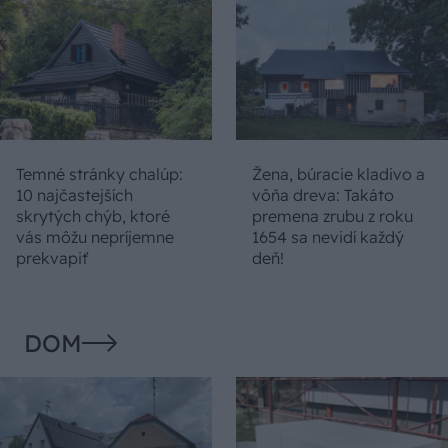
Temné stránky chalúp:
Žena, búracie kladivo a
10 najčastejších
vôňa dreva: Takáto
skrytých chýb, ktoré
premena zrubu z roku
vás môžu nepríjemne
1654 sa nevidí každý
prekvapiť
deň!
DOM