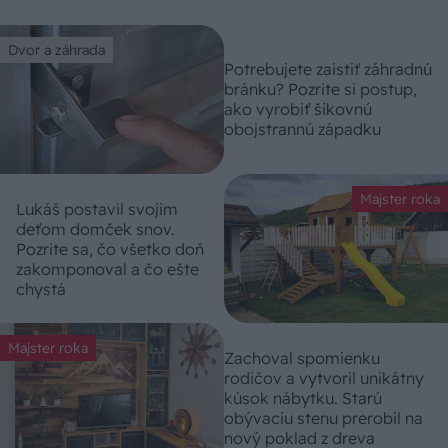
Dvor a záhrada
Potrebujete zaistiť záhradnú
bránku? Pozrite si postup,
ako vyrobiť šikovnú
obojstrannú západku
Majster roka
Lukáš postavil svojim
deťom domček snov.
Pozrite sa, čo všetko doň
zakomponoval a čo ešte
chystá
Majster roka
Zachoval spomienku
rodičov a vytvoril unikátny
kúsok nábytku. Starú
obývaciu stenu prerobil na
nový poklad z dreva