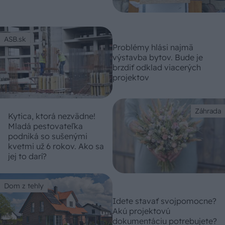
ASB.sk
Problémy hlási najmä
výstavba bytov. Bude je
brzdiť odklad viacerých
projektov
Záhrada
Kytica, ktorá nezvädne!
Mladá pestovateľka
podniká so sušenými
kvetmi už 6 rokov. Ako sa
jej to darí?
Dom z tehly
Idete stavať svojpomocne?
Akú projektovú
dokumentáciu potrebujete?