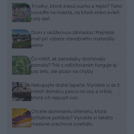
Trvalky, ktoré znesú sucho a teplo? Tieto
vysaďte na miesta, na ktoré slnko svieti
celý deň
Dom s ukážkovou záhradou: Majitelia
mali pri výbere stavebného materiálu
jasno
Čo robiť, ak paradajky dozrievajú
pomaly? Trik s odlisťovaním funguje aj
cez leto, ale pozor na chyby
Nekupujte drahé lapače: Vyrobte si za 5
minút domácu pascu na osy a sršne,
ktorá ich nepustí von
Chcete dominantu interiéru, ktorá
pritiahne pohľady? Vyrobte si takéto
masívne orechové svietidlo