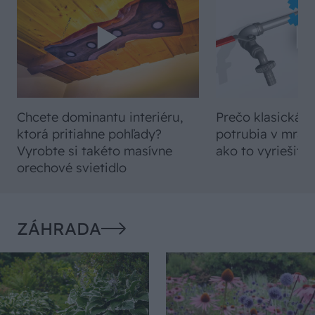
Chcete dominantu interiéru,
Prečo klasická iz
ktorá pritiahne pohľady?
potrubia v mrazo
Vyrobte si takéto masívne
ako to vyriešiť r
orechové svietidlo
ZÁHRADA