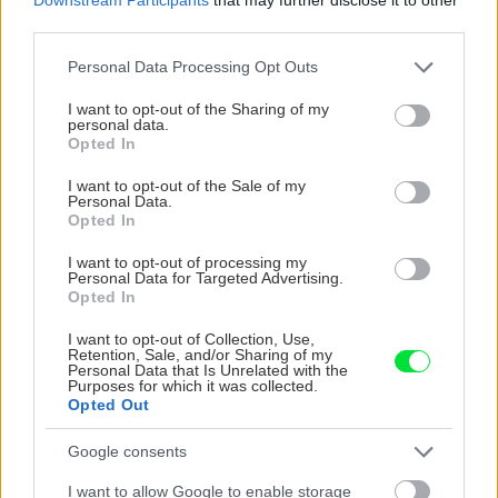
third parties.
Please note that this website/app uses one or more Google
Personal Data Processing Opt Outs
services and may gather and store information including but
not limited to your visit or usage behaviour. You may click to
I want to opt-out of the Sharing of my
personal data.
grant or deny consent to Google and its third-party tags to
Opted In
use your data for below specified purposes in below Google
consent section.
I want to opt-out of the Sale of my
Personal Data.
Opted In
I want to opt-out of processing my
Personal Data for Targeted Advertising.
Chystáte sa zavárať kápiu? Táto chyba ju
Opted In
premení na nevábne mäkkú hmotu
I want to opt-out of Collection, Use,
Retention, Sale, and/or Sharing of my
Personal Data that Is Unrelated with the
Purposes for which it was collected.
Opted Out
Google consents
I want to allow Google to enable storage