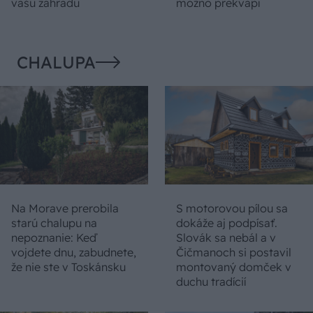
vašu záhradu
možno prekvapí
CHALUPA
Na Morave prerobila
S motorovou pílou sa
starú chalupu na
dokáže aj podpísať.
nepoznanie: Keď
Slovák sa nebál a v
vojdete dnu, zabudnete,
Čičmanoch si postavil
že nie ste v Toskánsku
montovaný domček v
duchu tradícií