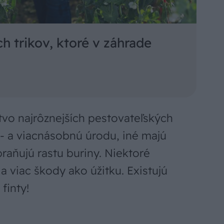
h trikov, ktoré v záhrade
vo najrôznejších pestovateľských
j- a viacnásobnú úrodu, iné majú
raňujú rastu buriny. Niektoré
ia viac škody ako úžitku. Existujú
finty!