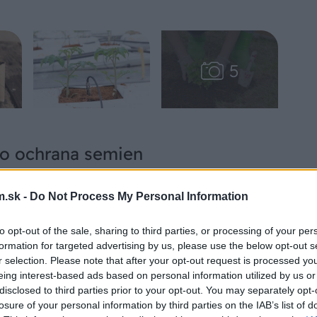
ako ochrana semien
.sk -
Do Not Process My Personal Information
to lákajú vtáky. Aby nezmizli skôr, ako
ryte ich starou sieťkou na okno (s rámom
to opt-out of the sale, sharing to third parties, or processing of your per
ch ju zaťažte kameňmi, tehlami alebo inými
formation for targeted advertising by us, please use the below opt-out s
r selection. Please note that after your opt-out request is processed y
líčia, sieťku odstráňte, aby nebránila
eing interest-based ads based on personal information utilized by us or
disclosed to third parties prior to your opt-out. You may separately opt-
losure of your personal information by third parties on the IAB’s list of