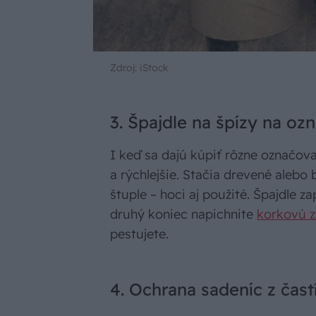
Zdroj: iStock
3. Špajdle na špízy na o
I keď sa dajú kúpiť rôzne označova
a rýchlejšie. Stačia drevené alebo
štuple – hoci aj použité. Špajdle za
druhý koniec napichnite
korkovú z
pestujete.
4. Ochrana sadeníc z čast