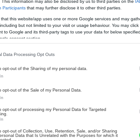
. This information may also be disclosed by us to third parties on the
IA
Participants
that may further disclose it to other third parties.
 that this website/app uses one or more Google services and may gath
including but not limited to your visit or usage behaviour. You may click 
 to Google and its third-party tags to use your data for below specifi
ogle consent section.
l Data Processing Opt Outs
é triky, ako ochrániť úrodu pred
o opt-out of the Sharing of my personal data.
In
o opt-out of the Sale of my Personal Data.
In
búrateľné kvetináče
to opt-out of processing my Personal Data for Targeted
ing.
In
ch podložiek si vyrobte vlastné biologicky
. Na tento účel môžete využiť rolky z
o opt-out of Collection, Use, Retention, Sale, and/or Sharing
ersonal Data that Is Unrelated with the Purposes for which it
lected.