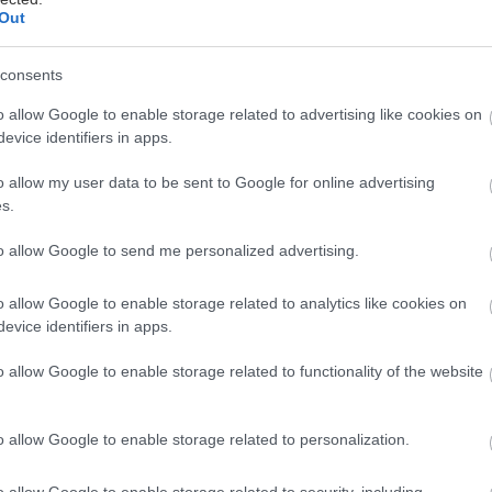
utierok alebo kartóny od vajec.
Out
consents
os a naplňte zeminou. Zasejte semená
evysychala. Keď sú sadenice pripravené na
o allow Google to enable storage related to advertising like cookies on
evice identifiers in apps.
te priamo do záhrady aj s ich papierovými
a časť tohto ekologického kvetináča
o allow my user data to be sent to Google for online advertising
ala vlhkosť z rastliny.
s.
to allow Google to send me personalized advertising.
o allow Google to enable storage related to analytics like cookies on
é musí mať každý kutil!
evice identifiers in apps.
sopis UROB SI SÁM a získajte zadarmo knihu
pro kutily. Praktické projekty, ktoré zvládnete
o allow Google to enable storage related to functionality of the website
záhrade.
o allow Google to enable storage related to personalization.
Kúpiť predplatné
o allow Google to enable storage related to security, including