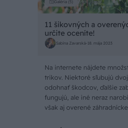
Zdroj: iStock
Galéria (5)
11 šikovných a overenýc
určite oceníte!
Sabína Zavarská
-
18. mája 2023
Na internete nájdete množst
trikov. Niektoré sľubujú dvo
odohnať škodcov, ďalšie zab
fungujú, ale iné neraz narob
však aj overené záhradnícke 