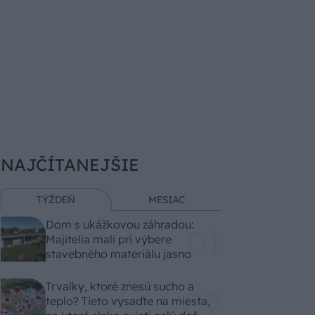
NAJČÍTANEJŠIE
TÝŽDEŇ
MESIAC
Dom s ukážkovou záhradou:
Majitelia mali pri výbere
stavebného materiálu jasno
Trvalky, ktoré znesú sucho a
teplo? Tieto vysaďte na miesta,