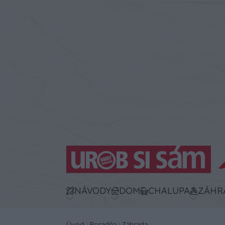
NÁVODY
DOM
CHALUPA
ZÁHR
Úvod
Poradňa
Záhrada