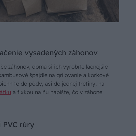
značenie vysadených záhonov
če záhonov, doma si ich vyrobíte lacnejšie
 bambusové špajdle na grilovanie a korkové
pichnite do pôdy, asi do jednej tretiny, na
átku
a fixkou na ňu napíšte, čo v záhone
í PVC rúry