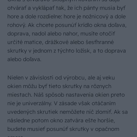
otvárať a vyklápať tak, že ich pánty musia byť
hore a dole rozdielne: hore je nožnicový a dole
rohový. Ak chcete posunúť krídlo okna doľava,
doprava, nadol alebo nahor, musíte otočiť
určité matice, drážkové alebo šesťhranné
skrutky v jednom z týchto ložísk, a to doprava
alebo doľava.
Nielen v závislosti od výrobcu, ale aj veku
okien môžu byť tieto skrutky na rôznych
miestach. Náš spôsob nastavenia okien preto
nie je univerzálny. V zásade však otáčaním
uvedených skrutiek nemôžete nič zlomiť. Ak sa
následne potom okno zatvára ešte horšie,
budete musieť posunúť skrutky v opačnom