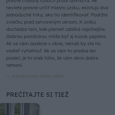
presne chladný vzduch prúdi dovnútra. Ak
neviete presne určiť miesto úniku, existujú dva
jednoduché triky, ako ho identifikovať. Podržte
sviečku pred zatvoreným oknom. K úniku
dochádza tam, kde plameň zabliká najsilnejšie.
Dobrou pomôckou môže byť aj kúsok papiera.
Ak sa vám zasekne v okne, nemali by ste ho
vedieť vytiahnuť. Ak sa vám to predsa len
podarí, je to znak toho, že vám okno dobre
netesní.
PREČÍTAJTE SI TIEŽ