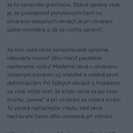
za to spravidla gravitácia. Dobrá správa však
je, že poddajnosť pohyblivých častí na
otváravo-sklopných oknách je pri otváraní
úplne normálna a dá sa rýchlo opraviť.
Ak boli vaše okná namontované správne,
nebudete musieť dlho meniť paralelné
nastavenie výšky! Moderné okná s otváravo-
sklopným kovaním sú stabilné a odolné proti
deformáciám. Pri ťažkých oknách s trojsklom
sa však môže stať, že krídlo okna sa po čase
trochu „zavesí“ a pri otváraní sa odiera o rám.
To vzniká najčastejšie vtedy, keď okná
nechávate často dlho otvorené pri vetraní.