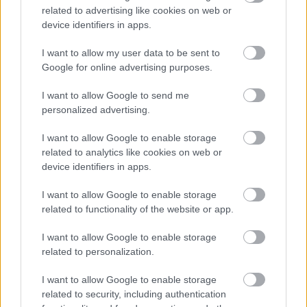
3. Vetrajte s rozumom
related to advertising like cookies on web or
device identifiers in apps.
Najlepším liekom na zahmlené okná je
I want to allow my user data to be sent to
pravidelné vypúšťanie vlhkého vzduchu z
Google for online advertising purposes.
miestnosti von (pre pracujúcich aspoň pred
I want to allow Google to send me
odchodom z bytu a pred spaním). Krížové
personalized advertising.
vetranie je na to ideálne riešenie.
I want to allow Google to enable storage
related to analytics like cookies on web or
4. Vykurovanie proti roseniu okien
device identifiers in apps.
Pre zdravý spánok by mala byť izbová teplota v
I want to allow Google to enable storage
spálni nižšia ako v ostatných obytných
related to functionality of the website or app.
miestnostiach. Nebezpečenstvo z hľadiska
I want to allow Google to enable storage
rizika vzniku plesní však predstavuje
related to personalization.
nevykurovanie! Čím je vzduch v miestnosti
I want to allow Google to enable storage
chladnejší, tým ťažšie absorbuje vlhkosť a tým
related to security, including authentication
je pravdepodobnejšie, že nadbytočná voda rosí