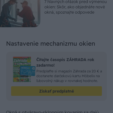
7 hlavných otázok pred výmenou
okien: Skôr, ako objednáte nové
okná, spoznajte odpovede
Nastavenie mechanizmu okien
Čítajte časopis ZÁHRADA rok
zadarmo!
Predplaťte si magazín Záhrada za 20 € a
dostanete darčekovú kartu Möbelix na
ľubovolný nákup v rovnakej hodnote.
Získať predplatné
Okná s otváravo-sklopným kovaním sa dajú