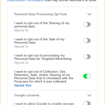
third parties.
Please note that this website/app uses one or more Google
Personal Data Processing Opt Outs
services and may gather and store information including but
not limited to your visit or usage behaviour. You may click to
I want to opt-out of the Sharing of my
2. Kondenzácia na starých oknách
personal data.
grant or deny consent to Google and its third-party tags to
Opted In
use your data for below specified purposes in below Google
Z energetického hľadiska je staré
consent section.
I want to opt-out of the Sale of my
jednovrstvové zasklenie horor. Neexistuje
Personal Data.
Opted In
žiadny recept na zaparenú okennú tabuľu. Ak
bývate v starom (pamiatkovo chránenom)
I want to opt-out of processing my
Personal Data for Targeted Advertising.
dome so špaletovými oknami môžete do
Opted In
priestoru umiestniť ponožku naplnenú
I want to opt-out of Collection, Use,
mačacou podstielkou, ktorá bude prebytočnú
Retention, Sale, and/or Sharing of my
Personal Data that Is Unrelated with the
vlhkosť absorbovať. Takýto vlastnoručne
Purposes for which it was collected.
Opted Out
vyrobený odvlhčovač zaberá totiž menej
miesta ako komerčne dostupné modely.
Google consents
I want to allow Google to enable storage