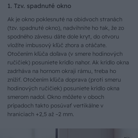
1. Tzv. spadnuté okno
Ak je okno poklesnuté na obidvoch stranách
(tzv. spadnuté okno), nadvihnite ho tak, že zo
spodného závesu dáte dole kryt, do otvoru
vložíte imbusový kľúč zhora a otáčate.
Otočením kľúča doľava (v smere hodinových
ručičiek) posuniete krídlo nahor. Ak krídlo okna
zadrháva na hornom okraji rámu, treba ho
znížiť. Otočením kľúča doprava (proti smeru
hodinových ručičiek) posuniete krídlo okna
smerom nadol. Okno môžete v oboch
prípadoch takto posúvať vertikálne v
hraniciach +2,5 až –2 mm.