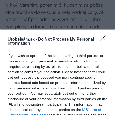
vlhký! Varením, potením či kúpaním sa počas
dňa dostáva do ovzdušia veľa vodnej pary. Ak
večer opäť poriadne nevyvetráte, aj v dobre
zateplených domoch sa cez noc nahromadí
vlhkosť – najlepšie pri okne. Nebezpečnejšia je
Urobsisám.sk -
Do Not Process My Personal
vlhkosť, ktorá sa nepozorovane usádza na
Information
stenách a hrozí tvorba čiernej plesne!
If you wish to opt-out of the sale, sharing to third parties, or
processing of your personal or sensitive information for
targeted advertising by us, please use the below opt-out
section to confirm your selection. Please note that after your
PREČÍTAJTE SI TIEŽ
opt-out request is processed you may continue seeing
interest-based ads based on personal information utilized by
us or personal information disclosed to third parties prior to
your opt-out. You may separately opt-out of the further
Ako odstrániť plesne v interiéri,
disclosure of your personal information by third parties on the
ako predchádzať ich vzniku a aké
IAB’s list of downstream participants. This information may
prípravky na odstránenie plesní
also be disclosed by us to third parties on the
IAB’s List of
použiť
Downstream Participants
that may further disclose it to other