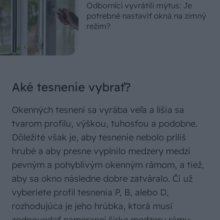
Odborníci vyvrátili mýtus: Je
potrebné nastaviť okná na zimný
režim?
Aké tesnenie vybrať?
Okenných tesnení sa vyrába veľa a líšia sa
tvarom profilu, výškou, tuhosťou a podobne.
Dôležité však je, aby tesnenie nebolo príliš
hrubé a aby presne vyplnilo medzery medzi
pevným a pohyblivým okenným rámom, a tiež,
aby sa okno následne dobre zatváralo. Či už
vyberiete profil tesnenia P, B, alebo D,
rozhodujúca je jeho hrúbka, ktorá musí
zodpovedať nameranej šírke medzery rámu.