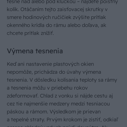
tesne nad alebo pod kľučkou – nájdete poistný
kolík. Otáčaním tejto zaisťovacej skrutky v
smere hodinových ručičiek zvýšite prítlak
okenného krídla do rámu alebo doľava, ak
chcete prítlak znížiť.
Výmena tesnenia
Keď ani nastavenie plastových okien
nepomôže, prichádza do úvahy výmena
tesnenia. V dôsledku kolísania teploty sa rámy
a tesnenia môžu v priebehu rokov
zdeformovať. Chlad z vonku si nájde cestu aj
cez tie najmenšie medzery medzi tesniacou
páskou a rámom. Výsledkom je prievan
a tepelné straty. Prvým krokom je zistiť, odkiaľ