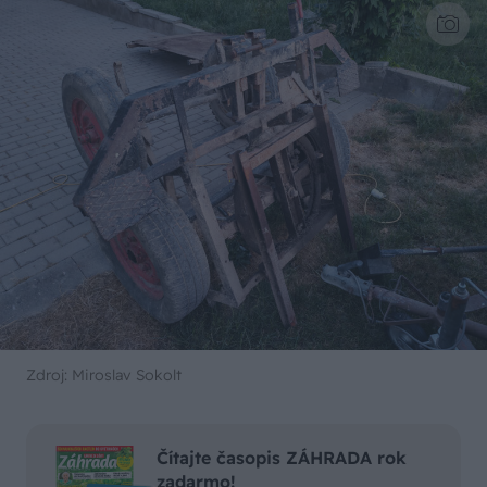
Zdroj: Miroslav Sokolt
Čítajte časopis ZÁHRADA rok
zadarmo!