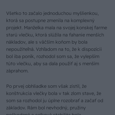
Všetko to začalo jednoduchou myšlienkou,
ktorá sa postupne zmenila na komplexný
projekt. Manželka mala na svojej konskej farme
starú vlečku, ktorá slúžila na ťahanie menších
nákladov, ale s väčším koňom by bola
nepoužiteľná. Vzhľadom na to, že k dispozícii
bol iba poník, rozhodol som sa, že vylepším
túto vlečku, aby sa dala použiť aj s menším
záprahom.
Po prvej obhliadke som však zistil, že
konštrukcia vlečky bola v tak zlom stave, že
som sa rozhodol ju úplne rozobrať a začať od
základov. Rám bol nevhodný, pružiny
poškodené a celková stabilita bola