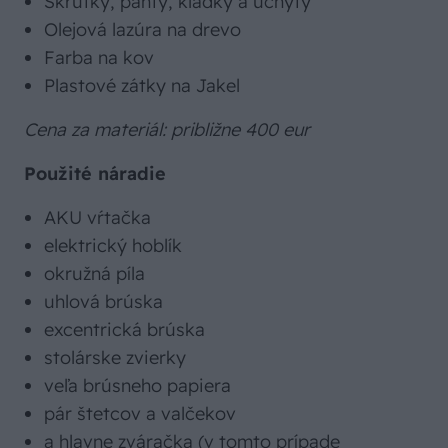
Skrutky, pánty, kladky a úchyty
Olejová lazúra na drevo
Farba na kov
Plastové zátky na Jakel
Cena za materiál: približne 400 eur
Použité náradie
AKU vŕtačka
elektrický hoblík
okružná píla
uhlová brúska
excentrická brúska
stolárske zvierky
veľa brúsneho papiera
pár štetcov a valčekov
a hlavne zváračka (v tomto prípade