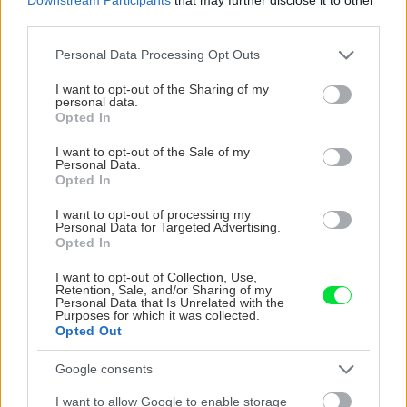
ohýbačky. Každú opierku som po dokončení
third parties.
privaril napevno.
Please note that this website/app uses one or more Google
Personal Data Processing Opt Outs
services and may gather and store information including but
not limited to your visit or usage behaviour. You may click to
I want to opt-out of the Sharing of my
personal data.
grant or deny consent to Google and its third-party tags to
Opted In
use your data for below specified purposes in below Google
PREČÍTAJTE SI TIEŽ
consent section.
I want to opt-out of the Sale of my
Personal Data.
Opted In
I want to opt-out of processing my
Personal Data for Targeted Advertising.
Stavebného povolenia na stavbu
Opted In
chaty sa nedočkali, a tak našli iné
riešenie. Hypotéku platiť nemusia
I want to opt-out of Collection, Use,
Retention, Sale, and/or Sharing of my
Personal Data that Is Unrelated with the
Purposes for which it was collected.
Opted Out
Google consents
I want to allow Google to enable storage