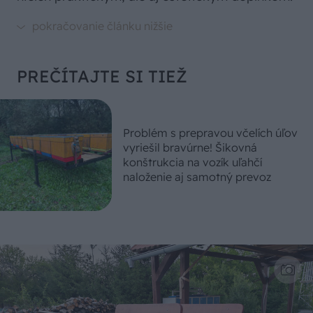
PREČÍTAJTE SI TIEŽ
Problém s prepravou včelích úľov
vyriešil bravúrne! Šikovná
konštrukcia na vozík uľahčí
naloženie aj samotný prevoz