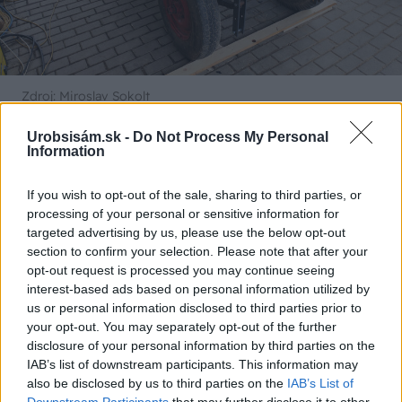
Zdroj: Miroslav Sokolt
Urobsisám.sk -
Do Not Process My Personal
Príprava sedadiel a opierok
Information
Keď bol podvozok hotový, začal som pracovať
If you wish to opt-out of the sale, sharing to third parties, or
processing of your personal or sensitive information for
na sedadlách. Premýšľal som nad ich šírkou,
targeted advertising by us, please use the below opt-out
výškou operadiel a sklony, aby bola lavička
section to confirm your selection. Please note that after your
pohodlná aj funkčná. Na sedadlá som použil
opt-out request is processed you may continue seeing
interest-based ads based on personal information utilized by
čerešňové drevo, ktoré som opracoval ešte
us or personal information disclosed to third parties prior to
minulý rok. Drevo som obrúsil do hladka a
your opt-out. You may separately opt-out of the further
upravil, aby nemalo ostré hrany. Následne som
disclosure of your personal information by third parties on the
IAB’s list of downstream participants. This information may
sa pustil do výroby opierok z kovanej
also be disclosed by us to third parties on the
IAB’s List of
pásoviny, ktoré som ručne ohýbal bez
Downstream Participants
that may further disclose it to other