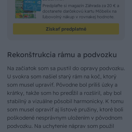
Predplaťte si magazín Záhrada za 20 € a
dostanete darčekovú kartu Möbelix na
ľubovolný nákup v rovnakej hodnote.
Získať predplatné
Rekonštrukcia rámu a podvozku
Na začiatok som sa pustil do opravy podvozku.
U svokra som našiel starý rám na koč, ktorý
som musel upraviť. Pôvodne bol príliš úzky a
krátky, takže som ho predĺžil a rozšíril, aby bol
stabilný a vizuálne pôsobil harmonicky. K tomu
som musel opraviť aj listové pružiny, ktoré boli
poškodené nesprávnym uložením v pôvodnom
podvozku. Na uchytenie náprav som použil