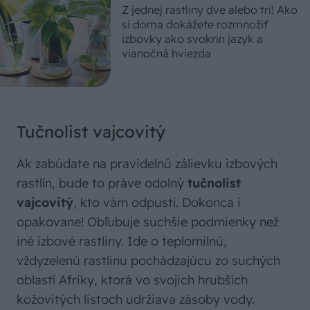
Z jednej rastliny dve alebo tri! Ako
si doma dokážete rozmnožiť
izbovky ako svokrin jazyk a
vianočná hviezda
Tučnolist vajcovitý
Ak zabúdate na pravidelnú zálievku izbových
rastlín, bude to práve odolný
tučnolist
vajcovitý
, kto vám odpustí. Dokonca i
opakovane! Obľubuje suchšie podmienky než
iné izbové rastliny. Ide o teplomilnú,
vždyzelenú rastlinu pochádzajúcu zo suchých
oblastí Afriky, ktorá vo svojich hrubších
kožovitých listoch udržiava zásoby vody.