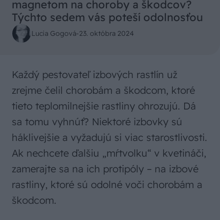
magnetom na choroby a škodcov?
Týchto sedem vás poteší odolnosťou
Lucia Gogová
-
23. októbra 2024
Každý pestovateľ izbových rastlín už
zrejme čelil chorobám a škodcom, ktoré
tieto teplomilnejšie rastliny ohrozujú. Dá
sa tomu vyhnúť? Niektoré izbovky sú
háklivejšie a vyžadujú si viac starostlivosti.
Ak nechcete ďalšiu „mŕtvolku“ v kvetináči,
zamerajte sa na ich protipóly – na izbové
rastliny, ktoré sú odolné voči chorobám a
škodcom.