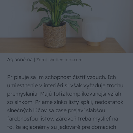
Aglaonéma
|
Zdroj: shutterstock.com
Pripisuje sa im schopnosť čistiť vzduch. Ich
umiestnenie v interiéri si však vyžaduje trochu
premýšľania. Majú totiž komplikovanejší vzťah
so slnkom. Priame slnko listy spáli, nedostatok
slnečných lúčov sa zase prejaví slabšou
farebnosťou listov. Zároveň treba myslieť na
to, že aglaonémy sú jedovaté pre domácich