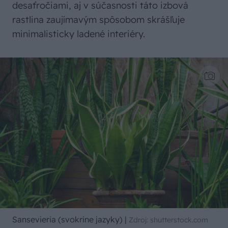
desaťročiami, aj v súčasnosti táto izbová
rastlina zaujímavým spôsobom skrášľuje
minimalisticky ladené interiéry.
Sansevieria (svokrine jazyky)
|
Zdroj: shutterstock.com