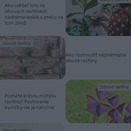
Ako udržať listy na
izbových rastlinách
nádherne lesklé a prečo na
tom záleží
Izbové rastliny
Ako rozmnožiť najznámejšie
izbové rastliny
Izbové rastliny
Poznáte krásnu motýliu
rastlinu? Pestovanie
kysličky nie je náročné
Izbové rastliny