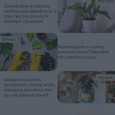
Môj dom
Zamiokulkas je ideálnou
rastlinou pre zábudlivcov. 3
triky, ako mu pomôcť k
bohatým výhonkom
Záhrada
Rozmnožujete si rastliny
pomocou listov? Neurobte
túto zásadnú chybu!
Môj dom
Alokázie sú pýchou
domácnosti, mnohé druhy
zháňajú aj zberatelia! Ako
sa o ne správne starať?