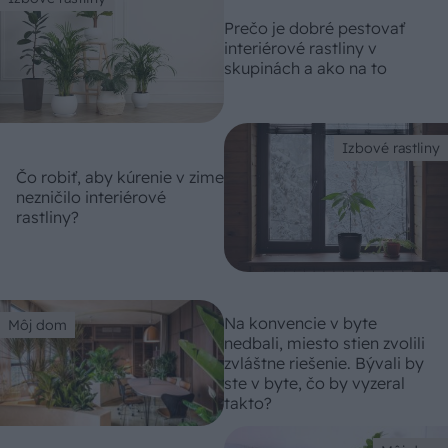
Prečo je dobré pestovať
interiérové rastliny v
skupinách a ako na to
Izbové rastliny
Čo robiť, aby kúrenie v zime
nezničilo interiérové
rastliny?
Na konvencie v byte
Môj dom
nedbali, miesto stien zvolili
zvláštne riešenie. Bývali by
ste v byte, čo by vyzeral
takto?