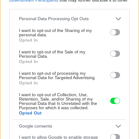
third parties.
Please note that this website/app uses one or more Google
Personal Data Processing Opt Outs
services and may gather and store information including but
not limited to your visit or usage behaviour. You may click to
I want to opt-out of the Sharing of my
personal data.
grant or deny consent to Google and its third-party tags to
Opted In
use your data for below specified purposes in below Google
consent section.
I want to opt-out of the Sale of my
Personal Data.
Opted In
I want to opt-out of processing my
Personal Data for Targeted Advertising.
Opted In
Zelenec chochlatý
|
Zdroj: shutterstock.com
I want to opt-out of Collection, Use,
Retention, Sale, and/or Sharing of my
Personal Data that Is Unrelated with the
Purposes for which it was collected.
Najlepšie sa mu bude dariť na teplom mieste s
Opted Out
rozptýleným svetlom. Vytvára husté trsy a
Google consents
neskôr i ťahavé výhony, na ktorých sú mladé
I want to allow Google to enable storage
rastlinky. Škodcovia z ríše hmyzu sa mu