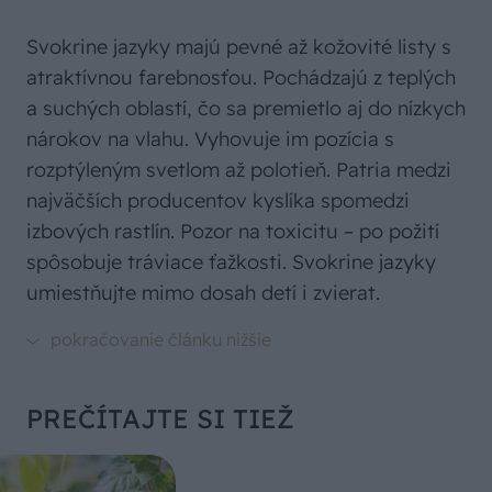
Svokrine jazyky majú pevné až kožovité listy s
atraktívnou farebnosťou. Pochádzajú z teplých
a suchých oblastí, čo sa premietlo aj do nízkych
nárokov na vlahu. Vyhovuje im pozícia s
rozptýleným svetlom až polotieň. Patria medzi
najväčších producentov kyslíka spomedzi
izbových rastlín. Pozor na toxicitu – po požití
spôsobuje tráviace ťažkosti. Svokrine jazyky
umiestňujte mimo dosah detí i zvierat.
PREČÍTAJTE SI TIEŽ