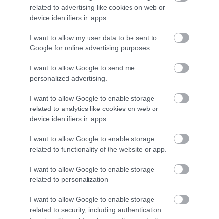
related to advertising like cookies on web or
vyhýbajú, no horšie znáša priame slnko a
device identifiers in apps.
opakované presušenie.
I want to allow my user data to be sent to
Google for online advertising purposes.
Potosovec zlatý
I want to allow Google to send me
personalized advertising.
Krásne srdcovité listy, popínavý vzrast a oku
lahodivá farebnosť… Ak sa k tomu pridá
I want to allow Google to enable storage
odolnosť voči bežným škodcom izboviek,
related to analytics like cookies on web or
device identifiers in apps.
nečudo, že práve
potosovec zlatý
je čoraz
obľúbenejšou „džungľovou“ rastlinou. Poznať
I want to allow Google to enable storage
ho môžete pod menami „šplhavnica“ alebo
related to functionality of the website or app.
„divný Jano“.
I want to allow Google to enable storage
related to personalization.
I want to allow Google to enable storage
related to security, including authentication