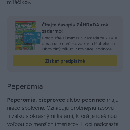
miláčikov.
Čítajte časopis ZÁHRADA rok
zadarmo!
Predplaťte si magazín Záhrada za 20 € a
dostanete darčekovú kartu Möbelix na
ľubovolný nákup v rovnakej hodnote.
Získať predplatné
Peperómia
Peperómia
,
pieprovec
alebo
peprinec
majú
niečo spoločné. Označujú drobnejšiu izbovú
trvalku s okrasnými listami, ktorá je ideálnou
voľbou do menších interiérov. Hoci nedorastá