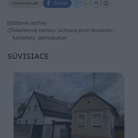
Komentovať
Zdieľať
Izbové rastliny
interiérové rastliny
ochrana proti škodcom
tučnolisty
zamiokulkas
SÚVISIACE