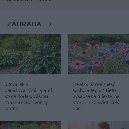
ZÁHRADA
5 trvaliek s
Trvalky, ktoré znesú
panašovanými listami,
sucho a teplo? Tieto
ktoré dodajú vášmu
vysaďte na miesta, na
záhonu celosezónny
ktoré slnko svieti celý
šmrnc
deň