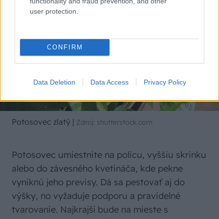
functionality and fraud prevention, and other
user protection.
CONFIRM
Data Deletion
Data Access
Privacy Policy
Potosovec zlatý
|
Zdroj: shutterstock.com
Potosovec umiestnite na policu, vyššiu skrinku
alebo do závesného kvetináča, kde pekne
vyniknú jeho previsy. Dá sa pestovať aj do
výšky, no vyžaduje podporu a pravidelné
tvarovanie. Najkrajší bude na mieste s