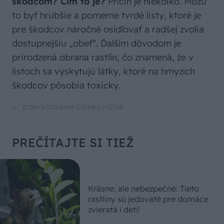
škodcom? Čím to je?
Príčin je niekoľko. Môžu
to byť hrubšie a pomerne tvrdé listy, ktoré je
pre škodcov náročné osídľovať a radšej zvolia
dostupnejšiu „obeť“. Ďalším dôvodom je
prirodzená obrana rastlín, čo znamená, že v
listoch sa vyskytujú látky, ktoré na hmyzích
škodcov pôsobia toxicky.
PREČÍTAJTE SI TIEŽ
Krásne, ale nebezpečné: Tieto
rastliny sú jedovaté pre domáce
zvieratá i deti!