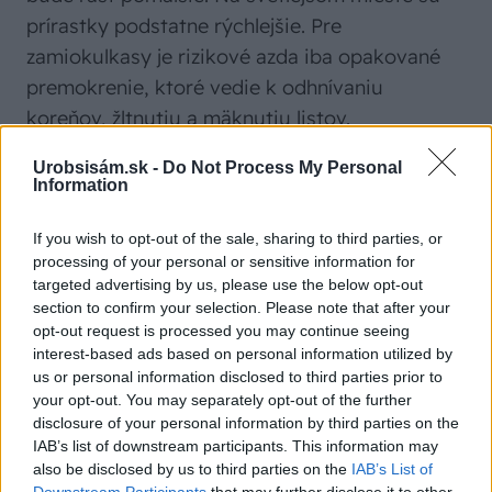
prírastky podstatne rýchlejšie. Pre
zamiokulkasy je rizikové azda iba opakované
premokrenie, ktoré vedie k odhnívaniu
koreňov, žltnutiu a mäknutiu listov.
Urobsisám.sk -
Do Not Process My Personal
Zelenec chochlatý
Information
„Pavúk“ kedysi nesmel chýbať v žiadnej triede
If you wish to opt-out of the sale, sharing to third parties, or
processing of your personal or sensitive information for
ani na chodbách úradov. Už tieto miesta, na
targeted advertising by us, please use the below opt-out
ktorých je pravidelne prievan a ruch, dávajú
section to confirm your selection. Please note that after your
tušiť, že znesie pomerne dosť.
Zelenec
opt-out request is processed you may continue seeing
interest-based ads based on personal information utilized by
chochlatý
je veľmi obľúbenou izbovou
us or personal information disclosed to third parties prior to
rastlinou, na ktorej pestovanie sú môžu trúfnuť
your opt-out. You may separately opt-out of the further
aj začiatočníci.
disclosure of your personal information by third parties on the
IAB’s list of downstream participants. This information may
also be disclosed by us to third parties on the
IAB’s List of
Downstream Participants
that may further disclose it to other