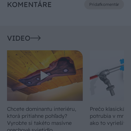
KOMENTÁRE
Pridať
komentár
VIDEO
Chcete dominantu interiéru,
Prečo klasická iz
ktorá pritiahne pohľady?
potrubia v mrazo
Vyrobte si takéto masívne
ako to vyriešiť r
orechové svietidlo