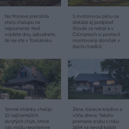
Na Morave prerobila
S motorovou pílou sa
starú chalupu na
dokáže aj podpísať.
nepoznanie: Keď
Slovák sa nebál a v
vojdete dnu, zabudnete,
Čičmanoch si postavil
že nie ste v Toskánsku
montovaný domček v
duchu tradícií
Temné stránky chalúp:
Žena, búracie kladivo a
10 najčastejších
vôňa dreva: Takáto
skrytých chýb, ktoré
premena zrubu z roku
vás môžu nepríjemne
1654 sa nevidí každý