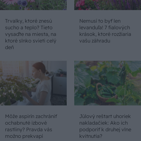
Trvalky, ktoré znesú
Nemusí to byť len
sucho a teplo? Tieto
levanduľa! 7 fialových
vysaďte na miesta, na
krások, ktoré rozžiaria
ktoré slnko svieti celý
vašu záhradu
deň
Môže aspirín zachrániť
Júlový reštart uhoriek
ochabnuté izbové
nakladačiek: Ako ich
rastliny? Pravda vás
podporiť k druhej vlne
možno prekvapí
kvitnutia?