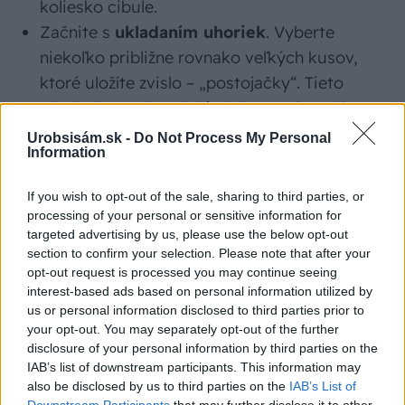
koliesko cibule.
Začnite s
ukladaním uhoriek
. Vyberte
niekoľko približne rovnako veľkých kusov,
ktoré uložíte zvislo – „postojačky“. Tieto
uhorky by mali vyplniť už dve tretiny objemu
pohára. Zvyšok doplňte ležiacimi menšími
Urobsisám.sk -
Do Not Process My Personal
Information
uhorkami. Ak ste sa rozhodli pre domáci
nálev bez nakladača, nezabudnite pomedzi
If you wish to opt-out of the sale, sharing to third parties, or
uhorky prisypať aj koreniny.
processing of your personal or sensitive information for
Dajte si záležať na tom, aby sa uhorky pri
targeted advertising by us, please use the below opt-out
section to confirm your selection. Please note that after your
ukladaní
príliš nestláčali
. Od vrchného
opt-out request is processed you may continue seeing
okraja by mala zostať medzera aspoň 2 cm.
interest-based ads based on personal information utilized by
Vychladnutý nálev dolejte tak, aby boli pod
us or personal information disclosed to third parties prior to
your opt-out. You may separately opt-out of the further
hladinou aj najvyššie uhorky v pohári.
disclosure of your personal information by third parties on the
Ideálne, ak zostane nálev aspoň 1 cm od
IAB’s list of downstream participants. This information may
horného okraja pohára.
also be disclosed by us to third parties on the
IAB’s List of
Downstream Participants
that may further disclose it to other