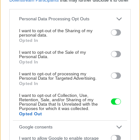
Závit na pohároch opatrne očistite a
poháre
third parties.
tesne uzatvorte viečkami
.
Please note that this website/app uses one or more Google
Personal Data Processing Opt Outs
services and may gather and store information including but
not limited to your visit or usage behaviour. You may click to
I want to opt-out of the Sharing of my
personal data.
grant or deny consent to Google and its third-party tags to
Opted In
use your data for below specified purposes in below Google
consent section.
I want to opt-out of the Sale of my
Personal Data.
Opted In
I want to opt-out of processing my
Personal Data for Targeted Advertising.
Opted In
I want to opt-out of Collection, Use,
Retention, Sale, and/or Sharing of my
Personal Data that Is Unrelated with the
Purposes for which it was collected.
Opted Out
Zdroj: shutterstock.com
Google consents
I want to allow Google to enable storage