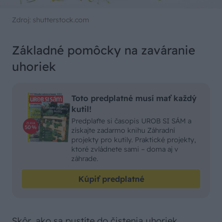
Zdroj: shutterstock.com
Základné pomôcky na zaváranie
uhoriek
Toto predplatné musí mať každý
kutil!
Predplaťte si časopis UROB SI SÁM a
získajte zadarmo knihu Záhradní
projekty pro kutily. Praktické projekty,
ktoré zvládnete sami – doma aj v
záhrade.
Kúpiť predplatné
Skôr, ako sa pustíte do čistenia uhoriek,