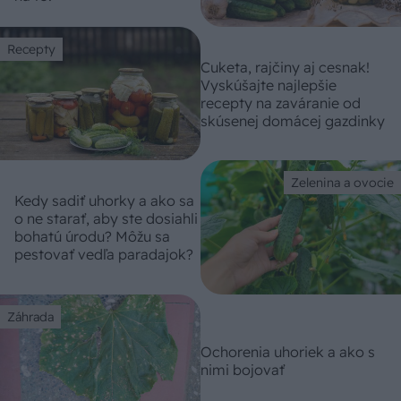
Recepty
Cuketa, rajčiny aj cesnak!
Vyskúšajte najlepšie
recepty na zaváranie od
skúsenej domácej gazdinky
Zelenina a ovocie
Kedy sadiť uhorky a ako sa
o ne starať, aby ste dosiahli
bohatú úrodu? Môžu sa
pestovať vedľa paradajok?
Záhrada
Ochorenia uhoriek a ako s
nimi bojovať