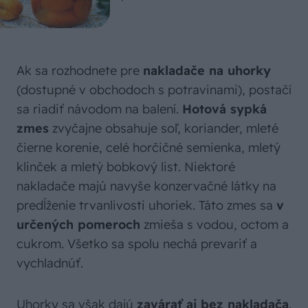
Ak sa rozhodnete pre
nakladače na uhorky
(dostupné v obchodoch s potravinami), postačí
sa riadiť návodom na balení.
Hotová sypká
zmes
zvyčajne obsahuje soľ, koriander, mleté
čierne korenie, celé horčičné semienka, mletý
klinček a mletý bobkový list. Niektoré
nakladače majú navyše konzervačné látky na
predĺženie trvanlivosti uhoriek. Táto zmes sa
v
určených pomeroch
zmieša s vodou, octom a
cukrom. Všetko sa spolu nechá prevariť a
vychladnúť.
Uhorky sa však dajú
zavárať aj bez nakladača
.