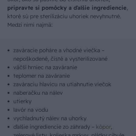
pripravte si pomôcky a ďalšie ingrediencie
,
ktoré sú pre sterilizáciu uhoriek nevyhnutné.
Medzi nimi najmä:
zaváracie poháre a vhodné viečka –
nepoškodené, čisté a vysterilizované
väčší hrniec na zaváranie
teplomer na zaváranie
zaváraciu hlavicu na utiahnutie viečok
naberačku na nálev
utierky
lavór na vodu
vychladnutý nálev na uhorky
ďalšie ingrediencie zo záhrady –
kôpor
,
zelerové listy, kolieska mrkvy, plátky cibule,