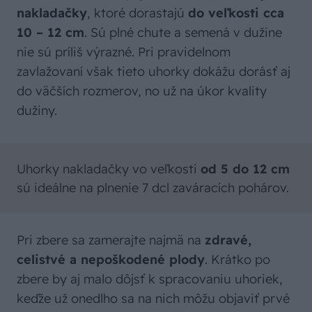
nakladačky
, ktoré dorastajú
do veľkosti cca
10 – 12 cm
. Sú plné chute a semená v dužine
nie sú príliš výrazné. Pri pravidelnom
zavlažovaní však tieto uhorky dokážu dorásť aj
do väčších rozmerov, no už na úkor kvality
dužiny.
Uhorky nakladačky vo veľkosti
od 5 do 12 cm
sú ideálne na plnenie 7 dcl zaváracích pohárov.
Pri zbere sa zamerajte najmä na
zdravé,
celistvé a nepoškodené plody
. Krátko po
zbere by aj malo dôjsť k spracovaniu uhoriek,
keďže už onedlho sa na nich môžu objaviť prvé