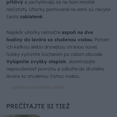
pŕhlivý
a zachytávajú sa na ňom mnohé
nečistoty. Uhorky pestované na zemi sú navyše
často
zablatené
.
Najskôr uhorky namočte
aspoň na dve
hodiny do lavóra so studenou vodou
. Potom
ich kefkou alebo drsnejšou stranou novej
hubky vyčistite šúchaním po celom obvode.
Vylúpnite zvyšky stopiek
, skontrolujte
neporušenosť povrchu a odložte do druhého
lavóra so studenou čistou vodou.
PREČÍTAJTE SI TIEŽ