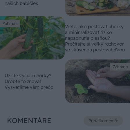
našich babičiek
Záhrada
Viete, ako pestovať uhorky
a minimalizovať riziko
napadnutia plesňou?
Prečítajte si veľký rozhovor
so skúsenou pestovateľkou
Záhrada
Už ste vysiali uhorky?
Urobte to znova!
Vysvetlíme vám prečo
KOMENTÁRE
Pridať
komentár