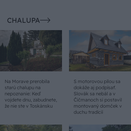
CHALUPA
Na Morave prerobila
S motorovou pílou sa
starú chalupu na
dokáže aj podpísať.
nepoznanie: Keď
Slovák sa nebál a v
vojdete dnu, zabudnete,
Čičmanoch si postavil
že nie ste v Toskánsku
montovaný domček v
duchu tradícií