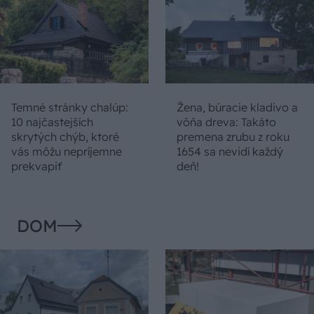
Temné stránky chalúp:
Žena, búracie kladivo a
10 najčastejších
vôňa dreva: Takáto
skrytých chýb, ktoré
premena zrubu z roku
vás môžu nepríjemne
1654 sa nevidí každý
prekvapiť
deň!
DOM