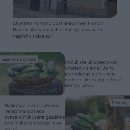
Chystáte sa zatepľovať alebo meniť kotol?
Návod, ako v nových dotačných výzvach
neprísť o tisíce eur
Zelenina a ovocie
Počuli ste už o pestovaní
uhoriek v slame? Je to
jednoduchý a efektívny
spôsob, ako si vypestovať
bohatú úrodu
Recepty
Najlepší a rokmi overený
recept na domáce
kvasáky? Skúsená gazdinka
teta Milka vám ukáže, ako
na to!