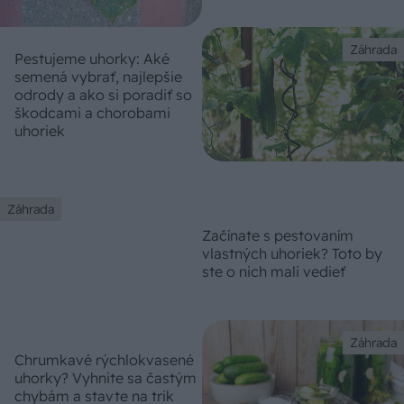
Záhrada
Pestujeme uhorky: Aké
semená vybrať, najlepšie
odrody a ako si poradiť so
škodcami a chorobami
uhoriek
Záhrada
Začínate s pestovaním
vlastných uhoriek? Toto by
ste o nich mali vedieť
Záhrada
Chrumkavé rýchlokvasené
uhorky? Vyhnite sa častým
chybám a stavte na trik