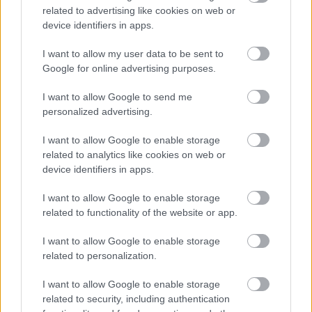
Sterilizácia uhoriek
related to advertising like cookies on web or
device identifiers in apps.
Na dno zaváracieho hrnca rozložte utierku a
I want to allow my user data to be sent to
poháre poukladajte tak, aby sa medzi sebou
Google for online advertising purposes.
nedotýkali. Dolejte vodu do ⅔ výšky pohárov a
I want to allow Google to send me
začnite so zahrievaním.
personalized advertising.
I want to allow Google to enable storage
related to analytics like cookies on web or
device identifiers in apps.
PREČÍTAJTE SI TIEŽ
I want to allow Google to enable storage
related to functionality of the website or app.
Pestujeme uhorky: Aké semená
I want to allow Google to enable storage
vybrať, najlepšie odrody a ako si
related to personalization.
poradiť so škodcami a chorobami
uhoriek
I want to allow Google to enable storage
related to security, including authentication