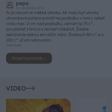
pepo
12. júla 2024 o 22:14
To je návod na mäkké uhorky. Ak majú byť uhorky
chrumkavé poháre položiť na podložku v hrnci, naliať
vodu max. 2 cm nad podložku, zahriať na 75 c°,
povyberať z hrnca a nechať chládnuť. Žiadne
zakrývanie dekou ani ničím iným. Žiadnych 80 c° a o
100 c° už ani nehovorím.
Odpovedať
VIDEO