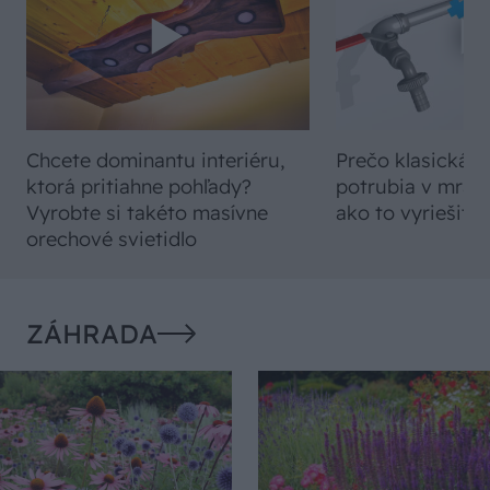
Chcete dominantu interiéru,
Prečo klasická iz
ktorá pritiahne pohľady?
potrubia v mrazo
Vyrobte si takéto masívne
ako to vyriešiť r
orechové svietidlo
ZÁHRADA