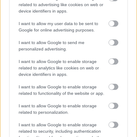
related to advertising like cookies on web or
device identifiers in apps.
I want to allow my user data to be sent to
Google for online advertising purposes.
I want to allow Google to send me
personalized advertising.
I want to allow Google to enable storage
related to analytics like cookies on web or
device identifiers in apps.
Zdroj: shutterstock.com
I want to allow Google to enable storage
related to functionality of the website or app.
I want to allow Google to enable storage
Veľmi obľúbeným jedlom je
pečená špargľa
related to personalization.
obalená v tenkých plátkoch slaniny
. Chutnou
alternatívou za „našu“ slaninu je tiež talianske
I want to allow Google to enable storage
related to security, including authentication
prosciutto alebo schwarzwaldská šunka.