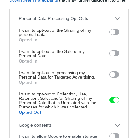
third parties.
Ak potrebujete upiecť samotnú špargľu, rúru
Please note that this website/app uses one or more Google
Personal Data Processing Opt Outs
vyhrejte na 200 °C. Kým sa rúra nahrieva,
services and may gather and store information including but
očistené a vysušené stonky rozložte na plech
not limited to your visit or usage behaviour. You may click to
I want to opt-out of the Sharing of my
personal data.
vystlaný papierom na pečenie, pokvapkajte ich
grant or deny consent to Google and its third-party tags to
Opted In
use your data for below specified purposes in below Google
olejom, zľahka osoľte a okoreňte. Do oleja
consent section.
I want to opt-out of the Sale of my
môžete pridať aj prelisované strúčiky cesnaku.
Personal Data.
Opted In
Vtedy je lepšie každú stonku špargle potrieť
osobitne. Špargľa by mala byť primerane
I want to opt-out of processing my
Personal Data for Targeted Advertising.
upečená už po 10 – 12 minútach.
Opted In
I want to opt-out of Collection, Use,
Retention, Sale, and/or Sharing of my
Personal Data that Is Unrelated with the
Purposes for which it was collected.
Opted Out
Google consents
I want to allow Google to enable storage