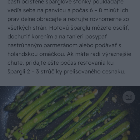
častí očistené špargľové stonky poukladajte
vedľa seba na panvicu a počas 6 – 8 minút ich
pravidelne obracajte a restujte rovnomerne zo
všetkých strán. Hotovú špargľu môžete osoliť,
dochutiť korením a na tanieri posypať
nastrúhaným parmezánom alebo podávať s
holandskou omáčkou. Ak máte radi výraznejšie
chute, pridajte ešte počas restovania ku
špargli 2 – 3 strúčiky prelisovaného cesnaku.