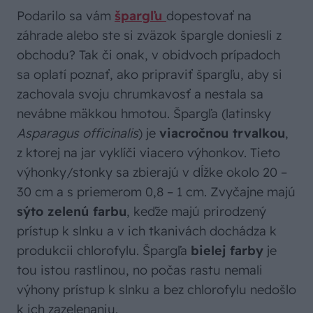
Podarilo sa vám
špargľu
dopestovať na
záhrade alebo ste si zväzok špargle doniesli z
obchodu? Tak či onak, v obidvoch prípadoch
sa oplatí poznať, ako pripraviť špargľu, aby si
zachovala svoju chrumkavosť a nestala sa
nevábne mäkkou hmotou. Špargľa (latinsky
Asparagus officinalis
) je
viacročnou trvalkou
,
z ktorej na jar vyklíči viacero výhonkov. Tieto
výhonky/stonky sa zbierajú v dĺžke okolo 20 –
30 cm a s priemerom 0,8 – 1 cm. Zvyčajne majú
sýto zelenú farbu
, keďže majú prirodzený
prístup k slnku a v ich tkanivách dochádza k
produkcii chlorofylu. Špargľa
bielej farby
je
tou istou rastlinou, no počas rastu nemali
výhony prístup k slnku a bez chlorofylu nedošlo
k ich zazelenaniu.