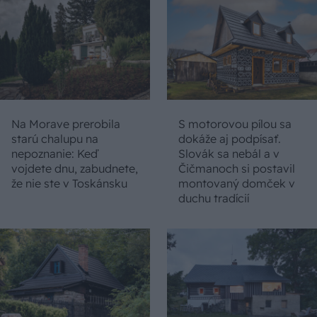
Na Morave prerobila
S motorovou pílou sa
starú chalupu na
dokáže aj podpísať.
nepoznanie: Keď
Slovák sa nebál a v
vojdete dnu, zabudnete,
Čičmanoch si postavil
že nie ste v Toskánsku
montovaný domček v
duchu tradícií