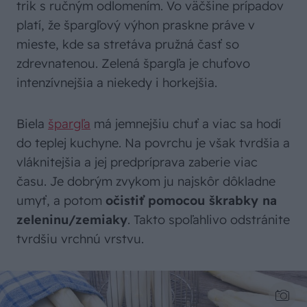
trik s ručným odlomením. Vo väčšine prípadov
platí, že špargľový výhon praskne práve v
mieste, kde sa stretáva pružná časť so
zdrevnatenou. Zelená špargľa je chuťovo
intenzívnejšia a niekedy i horkejšia.
Biela
špargľa
má jemnejšiu chuť a viac sa hodí
do teplej kuchyne. Na povrchu je však tvrdšia a
vláknitejšia a jej predpríprava zaberie viac
času. Je dobrým zvykom ju najskôr dôkladne
umyť, a potom
očistiť pomocou škrabky na
zeleninu/zemiaky
. Takto spoľahlivo odstránite
tvrdšiu vrchnú vrstvu.