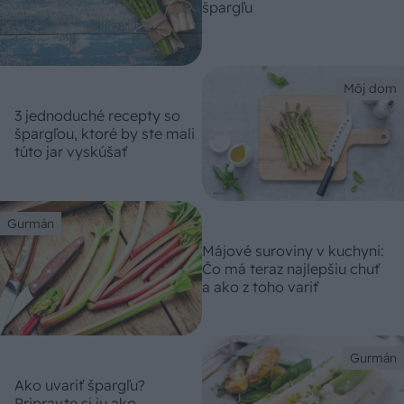
špargľu
Môj dom
3 jednoduché recepty so
špargľou, ktoré by ste mali
túto jar vyskúšať
Gurmán
Májové suroviny v kuchyni:
Čo má teraz najlepšiu chuť
a ako z toho variť
Gurmán
Ako uvariť špargľu?
Pripravte si ju ako