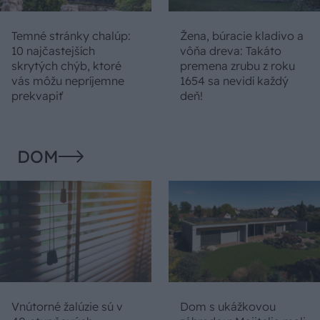
Temné stránky chalúp:
Žena, búracie kladivo a
10 najčastejších
vôňa dreva: Takáto
skrytých chýb, ktoré
premena zrubu z roku
vás môžu nepríjemne
1654 sa nevidí každý
prekvapiť
deň!
DOM
Vnútorné žalúzie sú v
Dom s ukážkovou