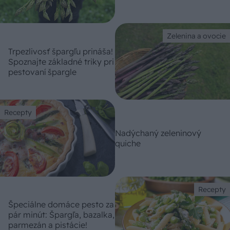
Zelenina a ovocie
Trpezlivosť špargľu prináša!
Spoznajte základné triky pri
pestovaní špargle
Recepty
Nadýchaný zeleninový
quiche
Recepty
Špeciálne domáce pesto za
pár minút: Špargľa, bazalka,
parmezán a pistácie!