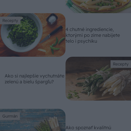
Recepty
4 chutné ingrediencie,
ktorými po zime nabijete
telo i psychiku
Recepty
Ako si najlepšie vychutnáte
zelenú a bielu špargľu?
Gurmán
Ako spoznať kvalitnú