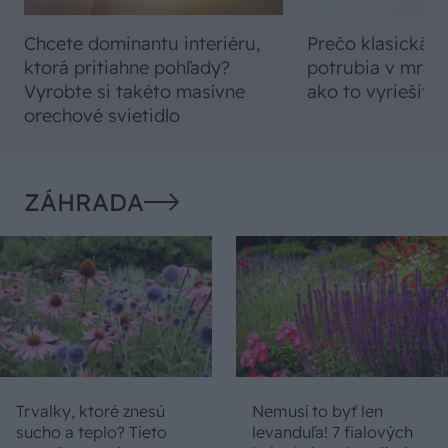
Chcete dominantu interiéru,
Prečo klasická iz
ktorá pritiahne pohľady?
potrubia v mrazo
Vyrobte si takéto masívne
ako to vyriešiť r
orechové svietidlo
ZÁHRADA
Trvalky, ktoré znesú
Nemusí to byť len
sucho a teplo? Tieto
levanduľa! 7 fialových