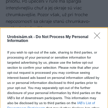
prílohu. Po upečení v rúre má špargľa
intenzívnejšiu chuť a jej okraje sú viac
chrumkavejšie. Pozor však, už pri troche
nepozornosti sa okraje stanú chrumkavo-
spálenými až príliš.
Urobsisám.sk -
Do Not Process My Personal
Information
If you wish to opt-out of the sale, sharing to third parties, or
PREČÍTAJTE SI TIEŽ
processing of your personal or sensitive information for
targeted advertising by us, please use the below opt-out
section to confirm your selection. Please note that after your
opt-out request is processed you may continue seeing
interest-based ads based on personal information utilized by
Ako si najlepšie vychutnáte zelenú
us or personal information disclosed to third parties prior to
a bielu špargľu?
your opt-out. You may separately opt-out of the further
disclosure of your personal information by third parties on the
IAB’s list of downstream participants. This information may
also be disclosed by us to third parties on the
IAB’s List of
Downstream Participants
that may further disclose it to other