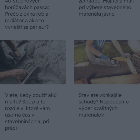
40-stupňových
záhradou: Majitelia mali
horúčavách pasca:
pri výbere stavebného
Prečo z okna robia
materiálu jasno
radiátor a ako to
vyriešiť za pár eur?
Viete, kedy použiť akú
Staviate vonkajšie
maltu? Spoznajte
schody? Nepodceňte
rozdiely, ktoré vám
výber kvalitných
ušetria čas v
materiálov
stavebninách aj pri
práci