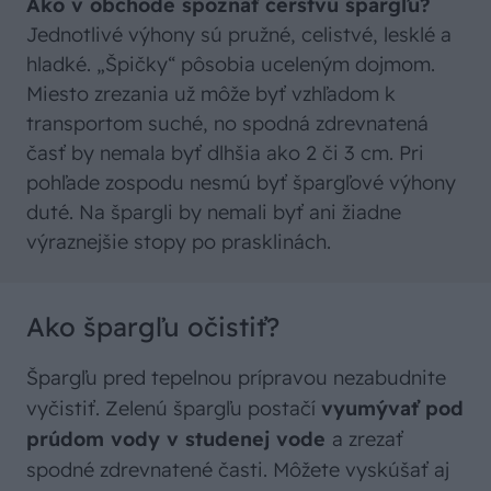
Ako v obchode spoznať čerstvú špargľu?
Jednotlivé výhony sú pružné, celistvé, lesklé a
hladké. „Špičky“ pôsobia uceleným dojmom.
Miesto zrezania už môže byť vzhľadom k
transportom suché, no spodná zdrevnatená
časť by nemala byť dlhšia ako 2 či 3 cm. Pri
pohľade zospodu nesmú byť špargľové výhony
duté. Na špargli by nemali byť ani žiadne
výraznejšie stopy po prasklinách.
Ako špargľu očistiť?
Špargľu pred tepelnou prípravou nezabudnite
vyčistiť. Zelenú špargľu postačí
vyumývať pod
prúdom vody v studenej vode
a zrezať
spodné zdrevnatené časti. Môžete vyskúšať aj