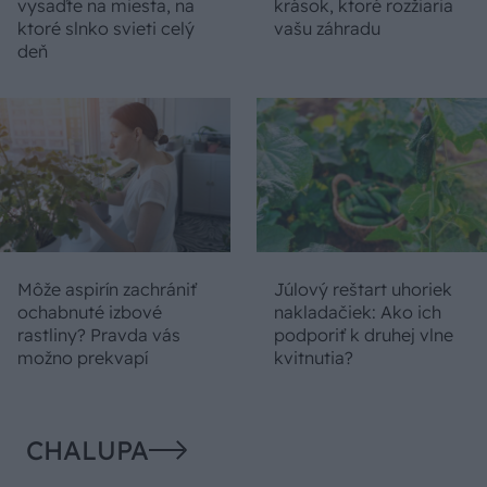
vysaďte na miesta, na
krások, ktoré rozžiaria
ktoré slnko svieti celý
vašu záhradu
deň
Môže aspirín zachrániť
Júlový reštart uhoriek
ochabnuté izbové
nakladačiek: Ako ich
rastliny? Pravda vás
podporiť k druhej vlne
možno prekvapí
kvitnutia?
CHALUPA