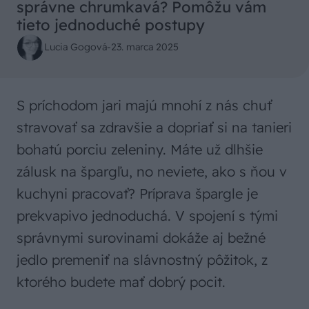
správne chrumkavá? Pomôžu vám
tieto jednoduché postupy
Lucia Gogová
-
23. marca 2025
S príchodom jari majú mnohí z nás chuť
stravovať sa zdravšie a dopriať si na tanieri
bohatú porciu zeleniny. Máte už dlhšie
zálusk na špargľu, no neviete, ako s ňou v
kuchyni pracovať? Príprava špargle je
prekvapivo jednoduchá. V spojení s tými
správnymi surovinami dokáže aj bežné
jedlo premeniť na slávnostný pôžitok, z
ktorého budete mať dobrý pocit.