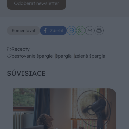
Odoberať newsletter
Komentovať
Zdieľať
Recepty
pestovanie špargle
špargľa
zelená špargľa
SÚVISIACE