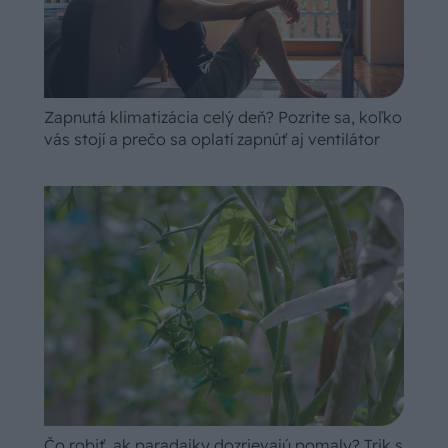
Zapnutá klimatizácia celý deň? Pozrite sa, koľko
vás stojí a prečo sa oplatí zapnúť aj ventilátor
Čo robiť, ak paradajky dozrievajú pomaly? Trik s