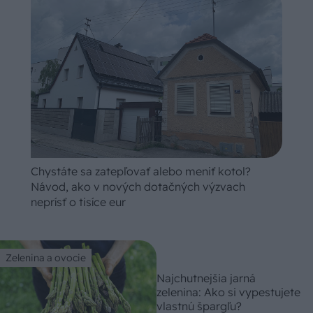
Chystáte sa zatepľovať alebo meniť kotol?
Návod, ako v nových dotačných výzvach
neprísť o tisíce eur
Zelenina a ovocie
Najchutnejšia jarná
zelenina: Ako si vypestujete
vlastnú špargľu?