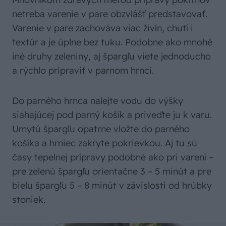
netreba varenie v pare obzvlášť predstavovať.
Varenie v pare zachováva viac živín, chutí i
textúr a je úplne bez tuku. Podobne ako mnohé
iné druhy zeleniny, aj špargľu viete jednoducho
a rýchlo pripraviť v parnom hrnci.
Do parného hrnca nalejte vodu do výšky
siahajúcej pod parný košík a priveďte ju k varu.
Umytú špargľu opatrne vložte do parného
košíka a hrniec zakryte pokrievkou. Aj tu sú
časy tepelnej prípravy podobné ako pri varení –
pre zelenú špargľu orientačne 3 – 5 minút a pre
bielu špargľu 5 – 8 minút v závislosti od hrúbky
stoniek.