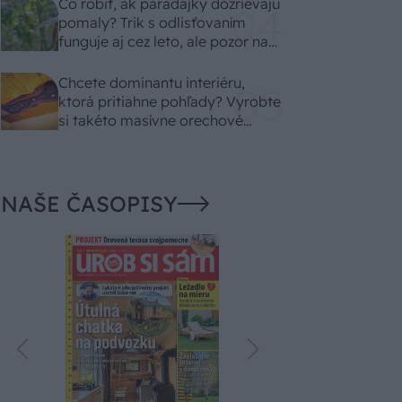
Čo robiť, ak paradajky dozrievajú
pomaly? Trik s odlisťovaním
funguje aj cez leto, ale pozor na
chyby
Chcete dominantu interiéru,
ktorá pritiahne pohľady? Vyrobte
si takéto masívne orechové
svietidlo
NAŠE ČASOPISY