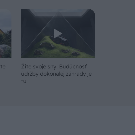
bte
Žite svoje sny! Budúcnosť
a
údržby dokonalej záhrady je
tu