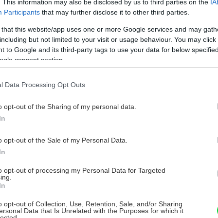
. This information may also be disclosed by us to third parties on the
IA
10 potravín, ktoré ozdravia (nielen)
Participants
that may further disclose it to other third parties.
grilovačku
 that this website/app uses one or more Google services and may gath
including but not limited to your visit or usage behaviour. You may click 
aždá tepelná úprava potravín do určitej miery
 to Google and its third-party tags to use your data for below specifi
eformuje obsahové látky, zvyčajne tie, ktoré sú pre
ogle consent section.
ás najprospešnejšie. Preto je dobré vyvážiť to
hutnými doplnkami. Vieme, ako premeniť grilovacie
4. októbra 2015
čertoviny“ na zdravšie.
l Data Processing Opt Outs
o opt-out of the Sharing of my personal data.
In
Biozaváranie – konzervovanie na
o opt-out of the Sale of my Personal Data.
prírodný spôsob
In
kúsme napodobiť, prípadne trochu vylepšiť
to opt-out of processing my Personal Data for Targeted
onzervačné spôsoby našich starých mám. Pomocou
ing.
lanšírovania, teda predvárania výpestkov, a
In
ásledného mrazenia uchováme v zelenine množstvo
. októbra 2014
itamínov. Okrem toho vyskúšame aj netradičné
o opt-out of Collection, Use, Retention, Sale, and/or Sharing
ersonal Data that Is Unrelated with the Purposes for which it
aváranie v rajčinovej šťave.
lected.