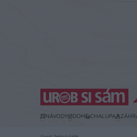
NÁVODY
DOM
CHALUPA
ZÁHR
Úvod
ľadový šalát