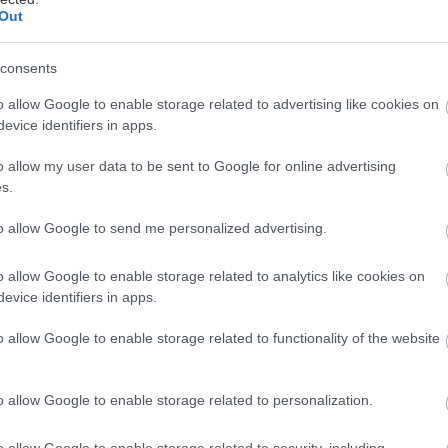
Out
Dve ľahké a svieže letné jedlá
consents
 tieto horúce dni vám dobre padne niečo ľahké a
o allow Google to enable storage related to advertising like cookies on
hutné. Jednoduché pokrmy, ktoré ponúkame, vám
evice identifiers in apps.
aberú len zopár minút a výborne si na nich
ochutnáte.
o allow my user data to be sent to Google for online advertising
. júla 2012
s.
to allow Google to send me personalized advertising.
o allow Google to enable storage related to analytics like cookies on
evice identifiers in apps.
Šalátová zelenina v skratke
o allow Google to enable storage related to functionality of the website
riaznivé účinky konzumácie zeleniny na naše zdravie
ú všetkým určite dobre známe. Ak sa neviete
ozhodnúť, čo by ste chceli pestovať na zeleninovej
o allow Google to enable storage related to personalization.
riadke, môžete skúsiť šalátovú zeleninu. Ponuka je
3. apríla 2012
kutočne bohatá.
o allow Google to enable storage related to security, including