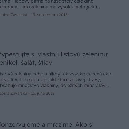
orma – ľadový patria na naše stoly celé dlhé
enerácie. Táto zelenina má vysokú biologickú
odnotu. Nemenej hodnotný je štiav, ktorému sa
abína Zavarská -
19. septembra 2018
ovorí tiež šťavel.
Vypestujte si vlastnú listovú zeleninu:
enikel, šalát, štiav
istová zelenina nebola nikdy tak vysoko cenená ako
 ostatných rokoch. Je základom zdravej stravy,
bsahuje množstvo vlákniny, dôležitých minerálov i
itamínov. Pozitívne pôsobí na podporu metabolizmu,
abína Zavarská -
15. júna 2018
roti obezite, ale aj na zdravie srdca a ciev, dokonca i
ervovej sústavy – vďaka vysokému obsahu
itamínov skupiny B. To je dosť dôvodov, prečo
ahrnúť pestovanie listovej zeleniny aj do našej
áhradky. Skúsili ste už dopestovať vlastný ľadový
Konzervujeme a mrazíme. Ako si
alát, fenikel či štiav?