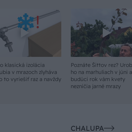
o klasická izolácia
Poznáte Šittov rez? Uro
ubia v mrazoch zlyháva
ho na marhuliach v júni 
o to vyriešiť raz a navždy
budúci rok vám kvety
nezničia jarné mrazy
CHALUPA