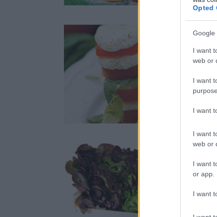
Opted 
Google 
V
I want t
c
web or d
z
p
I want t
3
purpose
I want 
Recepty
I want t
web or d
I want t
P
or app.
s
r
I want t
h
1
s
I want t