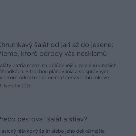
Chrumkavý šalát od jari až do jesene:
Vieme, ktoré odrody vás nesklamú
aláty patria medzi najobľúbenejšiu zeleninu v našich
áhradkách. S trochou plánovania a so správnym
ýberom odrôd môžeme mať čerstvé chrumkavé
isty k dispozícii od skorej jari až do jesene. Poďme si
3. februára 2026
redstaviť osvedčené odrody a ich pestovanie.
Prečo pestovať šalát a štiav?
lasický hlávkový šalát alebo jeho delikátnejšia