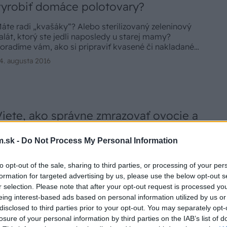
vyrobiť domáce polotovary?
áte radi „kvašáky“? Alebo sterilizovaný zeleninový
alát, ktorý ste jedli naposledy u starej mamy?
oradíme vám, ako si pripraviť kvasené či nakladané
eleninové výrobky, ako správne zmraziť zeleninu a
4. augusta 2016
né chutné doma nachystané polotovary.
Viete, ako správne zmrazovať ovocie a
zeleninu?
.sk -
Do Not Process My Personal Information
razenie je jednoduchý, šetrný a rýchly spôsob
onzervovania. Správne zmrazené ovocie a zelenina
to opt-out of the sale, sharing to third parties, or processing of your per
ú pevné, pružné, uchovávajú si tvar, chuť, farbu,
formation for targeted advertising by us, please use the below opt-out s
ôňu, obsah vitamínu C a nutričnú hodnotu aj 1 rok –
8. októbra 2015
r selection. Please note that after your opt-out request is processed y
ž do novej úrody.
eing interest-based ads based on personal information utilized by us or
disclosed to third parties prior to your opt-out. You may separately opt-
losure of your personal information by third parties on the IAB’s list of