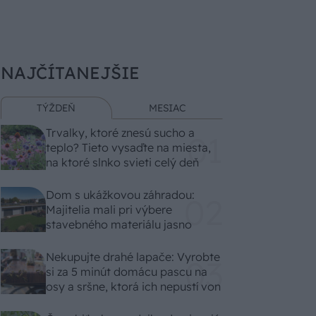
NAJČÍTANEJŠIE
TÝŽDEŇ
MESIAC
Trvalky, ktoré znesú sucho a
teplo? Tieto vysaďte na miesta,
na ktoré slnko svieti celý deň
Dom s ukážkovou záhradou:
Majitelia mali pri výbere
stavebného materiálu jasno
Nekupujte drahé lapače: Vyrobte
si za 5 minút domácu pascu na
osy a sršne, ktorá ich nepustí von