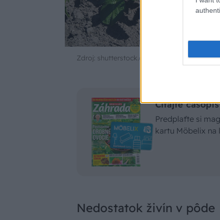
authenti
Zdroj: shutterstock.com
Čítajte časop
Predplaťte si ma
kartu Möbelix na
Nedostatok živín v pôde