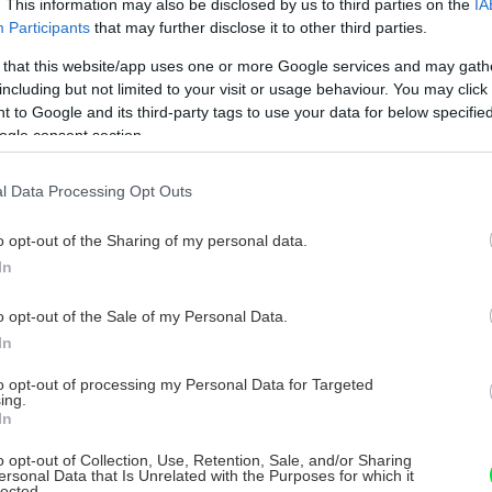
. This information may also be disclosed by us to third parties on the
IA
Participants
that may further disclose it to other third parties.
 that this website/app uses one or more Google services and may gath
including but not limited to your visit or usage behaviour. You may click 
 to Google and its third-party tags to use your data for below specifi
ogle consent section.
y sadiť zemiaky
l Data Processing Opt Outs
o opt-out of the Sharing of my personal data.
In
o opt-out of the Sale of my Personal Data.
In
bu, príliš vyklíčené sadbové zemiaky alebo
rásť oslabená, zakrpatená či s rôznymi
to opt-out of processing my Personal Data for Targeted
ing.
sú aj
choroby zemiakov
prenosné
In
však typická aj pre niektoré veľmi skoré a
o opt-out of Collection, Use, Retention, Sale, and/or Sharing
pade teda nemusia mať záhradkári zbytočné
ersonal Data that Is Unrelated with the Purposes for which it
lected.