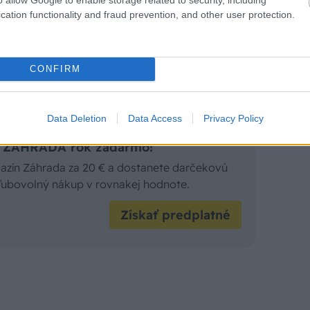
cation functionality and fraud prevention, and other user protection.
CONFIRM
Data Deletion
Data Access
Privacy Policy
is ZÁHRADA rok zadarmo!
gazín Záhrada za 20 € a dostanete darčekovú
 ľubovolný nákup v rovnakej hodnote.
Získať predplatné