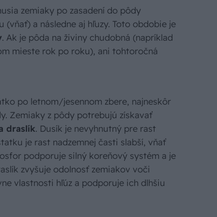
usia zemiaky po zasadení do pôdy
 (vňať) a následne aj hľuzy. Toto obdobie je
y
. Ak je pôda na živiny chudobná (napríklad
om mieste rok po roku), ani tohtoročná
átko po letnom/jesennom zbere, najneskôr
y. Zemiaky z pôdy potrebujú získavať
a draslík
. Dusík je nevyhnutný pre rast
statku je rast nadzemnej časti slabší, vňať
 Fosfor podporuje silný koreňový systém a je
Draslík zvyšuje odolnosť zemiakov voči
ne vlastnosti hľúz a podporuje ich dlhšiu