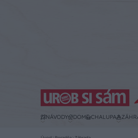
NÁVODY
DOM
CHALUPA
ZÁHR
Úvod
Poradňa
Záhrada