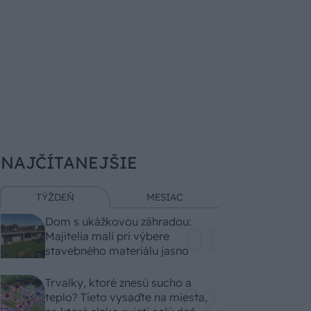
NAJČÍTANEJŠIE
TÝŽDEŇ
MESIAC
Dom s ukážkovou záhradou:
Majitelia mali pri výbere
stavebného materiálu jasno
Trvalky, ktoré znesú sucho a
teplo? Tieto vysaďte na miesta,