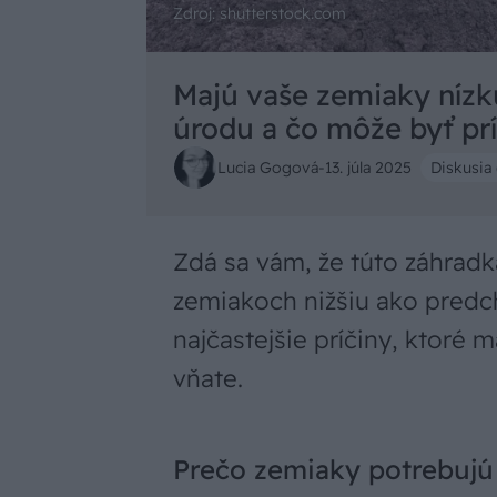
Zdroj: shutterstock.com
Majú vaše zemiaky nízk
úrodu a čo môže byť pr
Lucia Gogová
-
13. júla 2025
Diskusia 
Zdá sa vám, že túto záhrad
zemiakoch nižšiu ako predc
najčastejšie príčiny, ktoré 
vňate.
Prečo zemiaky potrebujú 