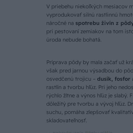
V priebehu niekoľkých mesiacov m
vyprodukovať silnú rastlinnú hmotu
náročné na
spotrebu živín z pôd
pri pestovaní zemiakov na tom ist
úroda nebude bohatá.
Príprava pôdy by mala začať už kr
však pred jarnou výsadbou do pôd
osvedčenú trojicu –
dusík, fosfor 
rastlín a tvorbu hľúz. Pri jeho nedo
rýchlo žltne a výnos hľúz je slabý.
dôležitý pre tvorbu a vývoj hľúz. 
suchu, pomáha zlepšovať kvalitatív
skladovateľnosť.