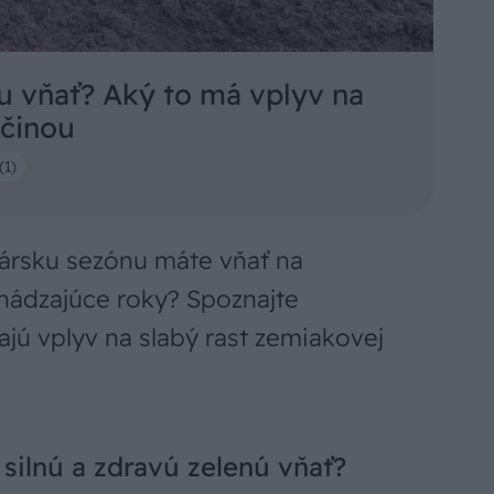
u vňať? Aký to má vplyv na
íčinou
(1)
kársku sezónu máte vňať na
hádzajúce roky? Spoznajte
majú vplyv na slabý rast zemiakovej
silnú a zdravú zelenú vňať?