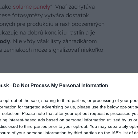
 „ako
solárne panely
“. Vňať zachytáva
ocese fotosyntézy vytvára dostatok
ebných pre produkciu a rast podzemných
kazuje na dobrú kondíciu rastlín a
je
rody
. Nie vždy však listy záhradkárom
 na zemiakoch môže signalizovať niekoľko
ov
.sk -
Do Not Process My Personal Information
vňať na zemiakoch nedosahuje očakávanú
to opt-out of the sale, sharing to third parties, or processing of your per
kov
, resp. sadba, ktorá ani za ideálnych
formation for targeted advertising by us, please use the below opt-out s
ích rozmerov.
r selection. Please note that after your opt-out request is processed y
eing interest-based ads based on personal information utilized by us or
disclosed to third parties prior to your opt-out. You may separately opt-
losure of your personal information by third parties on the IAB’s list of