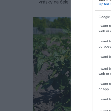
vrásky na čele.
Opted 
Google 
I want t
web or d
I want t
purpose
I want 
I want t
web or d
I want t
or app.
I want t
I want t