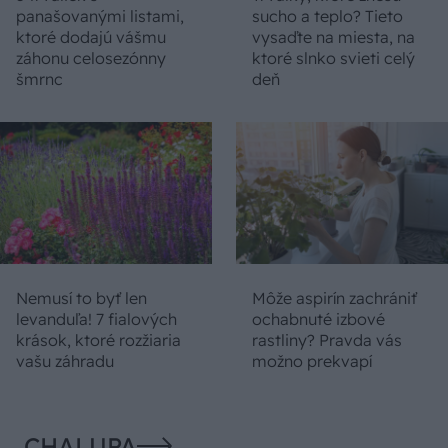
panašovanými listami,
sucho a teplo? Tieto
ktoré dodajú vášmu
vysaďte na miesta, na
záhonu celosezónny
ktoré slnko svieti celý
šmrnc
deň
Nemusí to byť len
Môže aspirín zachrániť
levanduľa! 7 fialových
ochabnuté izbové
krások, ktoré rozžiaria
rastliny? Pravda vás
vašu záhradu
možno prekvapí
CHALUPA