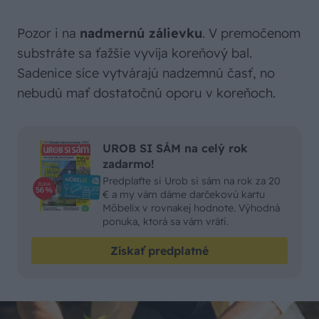
Pozor i na
nadmernú zálievku
. V premočenom
substráte sa ťažšie vyvíja koreňový bal.
Sadenice síce vytvárajú nadzemnú časť, no
nebudú mať dostatočnú oporu v koreňoch.
UROB SI SÁM na celý rok
zadarmo!
Predplaťte si Urob si sám na rok za 20
€ a my vám dáme darčekovú kartu
Möbelix v rovnakej hodnote. Výhodná
ponuka, ktorá sa vám vráti.
Získať predplatné