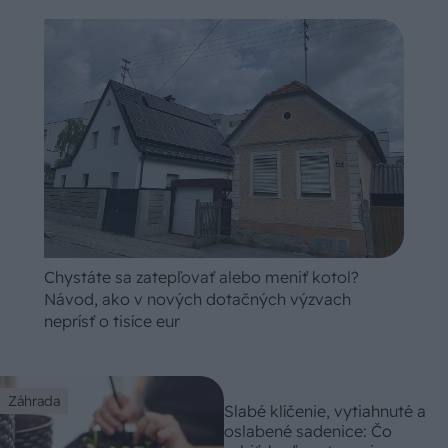
Chystáte sa zatepľovať alebo meniť kotol?
Návod, ako v nových dotačných výzvach
neprísť o tisíce eur
Záhrada
Slabé klíčenie, vytiahnuté a
oslabené sadenice: Čo