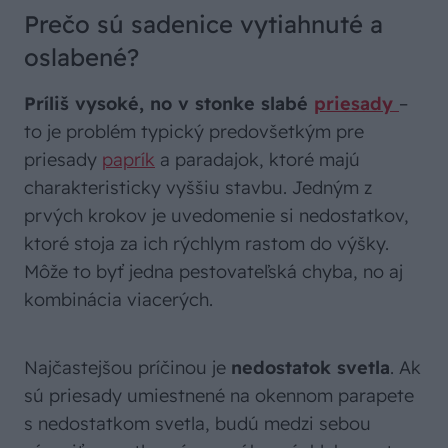
Prečo sú sadenice vytiahnuté a
oslabené?
Príliš vysoké, no v stonke slabé
priesady
–
to je problém typický predovšetkým pre
priesady
paprík
a paradajok, ktoré majú
charakteristicky vyššiu stavbu. Jedným z
prvých krokov je uvedomenie si nedostatkov,
ktoré stoja za ich rýchlym rastom do výšky.
Môže to byť jedna pestovateľská chyba, no aj
kombinácia viacerých.
Najčastejšou príčinou je
nedostatok svetla
. Ak
sú priesady umiestnené na okennom parapete
s nedostatkom svetla, budú medzi sebou