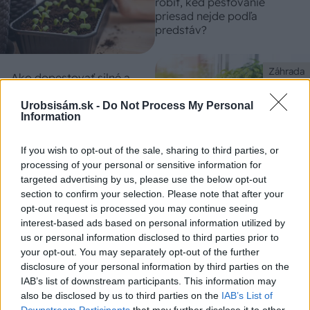
robiť, keď pestovanie
priesad nejde podľa
predstáv?
Záhrada
Ako dopestovať silné a
zdravé priesady? Zoznámte
sa s týmito 10 tipmi a
Urobsisám.sk -
Do Not Process My Personal
Information
úspech na seba nenechá
dlho čakať
If you wish to opt-out of the sale, sharing to third parties, or
processing of your personal or sensitive information for
Okrasná záhrada
targeted advertising by us, please use the below opt-out
section to confirm your selection. Please note that after your
Ako si vypestovať
opt-out request is processed you may continue seeing
ukážkové priesady
interest-based ads based on personal information utilized by
us or personal information disclosed to third parties prior to
your opt-out. You may separately opt-out of the further
disclosure of your personal information by third parties on the
Záhrada
IAB’s list of downstream participants. This information may
also be disclosed by us to third parties on the
IAB’s List of
Čo spraviť so zelerom, keď
Downstream Participants
that may further disclose it to other