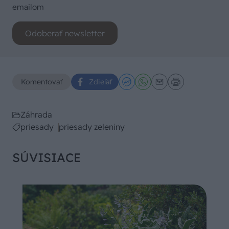
emailom
Odoberať newsletter
Komentovať
Zdieľať
Záhrada
priesady
priesady zeleniny
SÚVISIACE