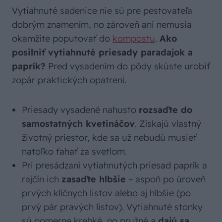
Vytiahnuté sadenice nie sú pre pestovateľa
dobrým znamením, no zároveň ani nemusia
okamžite poputovať do
kompostu
.
Ako
posilniť vytiahnuté priesady paradajok a
paprík?
Pred vysadením do pôdy skúste urobiť
zopár praktických opatrení.
Priesady vysadené nahusto
rozsaďte do
samostatných kvetináčov
. Získajú vlastný
životný priestor, kde sa už nebudú musieť
natoľko ťahať za svetlom.
Pri presádzaní vytiahnutých priesad paprík a
rajčín ich
zasaďte hlbšie
– aspoň po úroveň
prvých klíčnych listov alebo aj hlbšie (po
prvý pár pravých listov). Vytiahnuté stonky
sú pomerne krehké, no pružné a
dajú sa