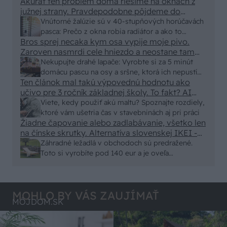
Akurát ten problém doma riešime na oknách z
vyriešiť za pár eur?
južnej strany. Pravdepodobne pôjdeme do
vonkajšieho tienenia na spôsob markízy
Vnútorné žalúzie sú v 40-stupňových horúčavách
250x150cm. Čínsky predajcovia idú okolo 100
pasca: Prečo z okna robia radiátor a ako to
eur kus.
Bros sprej necaka kym osa vypije moje pivo.
vyriešiť za pár eur?
Zaroven nasmrdi cele hniezdo a neostane tam
nic zive. Vasa pasca naucinke moc efektivne.
Nekupujte drahé lapače: Vyrobte si za 5 minút
Skor pritiahne slimaky
domácu pascu na osy a sršne, ktorá ich nepustí
Ten článok mal takú výpovednú hodnotu ako
von
učivo pre 3 ročník základnej školy. To fakt? AI
alebo nejaka kniha z VŠ? Dnešné rychlotvrdnuce
Viete, kedy použiť akú maltu? Spoznajte rozdiely,
malty - pevnosť 40 Mpa a doba schnutia tak 15
ktoré vám ušetria čas v stavebninách aj pri práci
minut , k tomu vodotesné s kryštálikou. A rozdiel
Žiadne čapovanie alebo zadlabávanie, všetko len
na čínske skrutky. Alternatíva slovenskej IKEI -
- schnutie a zretie. Nič?
čo sa týka pevnosti. Autor si nedal veľa námahy s
Záhradné ležadlá v obchodoch sú predražené.
remeselným spracovaním, škoda. No lepšie než
Toto si vyrobíte pod 140 eur a je oveľa
ten odpad z DTD predávaný v Kauflande alebo
pohodlnejšie!
Lídli.
MOHLO BY VÁS ZAUJÍMAŤ
MÔJDOM.SK