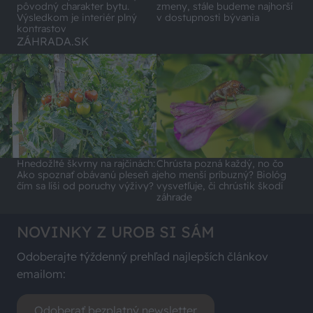
pôvodný charakter bytu.
zmeny, stále budeme najhorší
Výsledkom je interiér plný
v dostupnosti bývania
kontrastov
ZÁHRADA.SK
Hnedožlté škvrny na rajčinách:
Chrústa pozná každý, no čo
Ako spoznať obávanú pleseň a
jeho menší príbuzný? Biológ
čím sa líši od poruchy výživy?
vysvetľuje, či chrústik škodí
záhrade
NOVINKY Z UROB SI SÁM
Odoberajte týždenný prehľad najlepších článkov
emailom:
Odoberať bezplatný newsletter