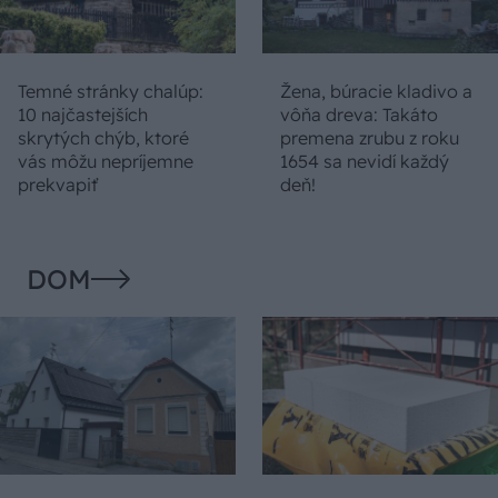
Temné stránky chalúp:
Žena, búracie kladivo a
10 najčastejších
vôňa dreva: Takáto
skrytých chýb, ktoré
premena zrubu z roku
vás môžu nepríjemne
1654 sa nevidí každý
prekvapiť
deň!
DOM