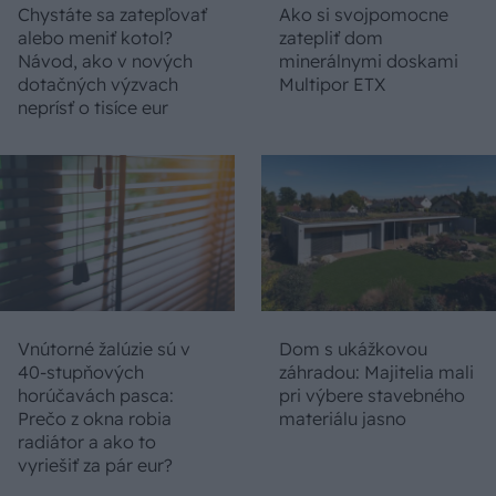
Chystáte sa zatepľovať
Ako si svojpomocne
alebo meniť kotol?
zatepliť dom
Návod, ako v nových
minerálnymi doskami
dotačných výzvach
Multipor ETX
neprísť o tisíce eur
Vnútorné žalúzie sú v
Dom s ukážkovou
40-stupňových
záhradou: Majitelia mali
horúčavách pasca:
pri výbere stavebného
Prečo z okna robia
materiálu jasno
radiátor a ako to
vyriešiť za pár eur?