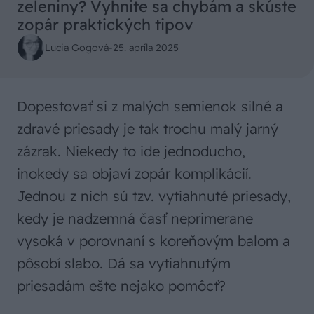
zeleniny? Vyhnite sa chybám a skúste
zopár praktických tipov
Lucia Gogová
-
25. apríla 2025
Dopestovať si z malých semienok silné a
zdravé priesady je tak trochu malý jarný
zázrak. Niekedy to ide jednoducho,
inokedy sa objaví zopár komplikácií.
Jednou z nich sú tzv. vytiahnuté priesady,
kedy je nadzemná časť neprimerane
vysoká v porovnaní s koreňovým balom a
pôsobí slabo. Dá sa vytiahnutým
priesadám ešte nejako pomôcť?