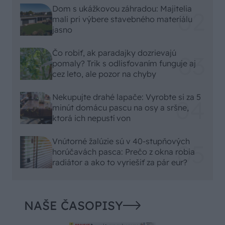
Dom s ukážkovou záhradou: Majitelia
mali pri výbere stavebného materiálu
jasno
Čo robiť, ak paradajky dozrievajú
pomaly? Trik s odlisťovaním funguje aj
cez leto, ale pozor na chyby
Nekupujte drahé lapače: Vyrobte si za 5
minút domácu pascu na osy a sršne,
ktorá ich nepustí von
Vnútorné žalúzie sú v 40-stupňových
horúčavách pasca: Prečo z okna robia
radiátor a ako to vyriešiť za pár eur?
NAŠE ČASOPISY