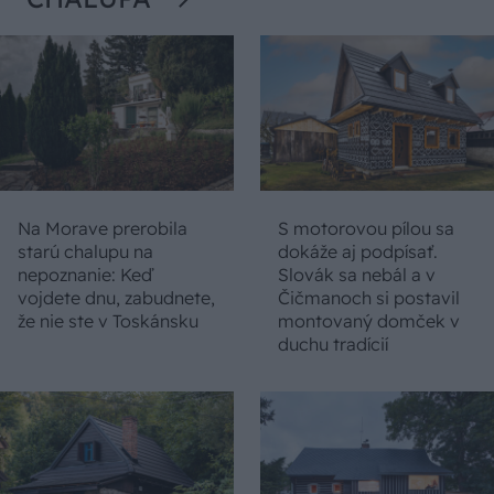
Na Morave prerobila
S motorovou pílou sa
starú chalupu na
dokáže aj podpísať.
nepoznanie: Keď
Slovák sa nebál a v
vojdete dnu, zabudnete,
Čičmanoch si postavil
že nie ste v Toskánsku
montovaný domček v
duchu tradícií