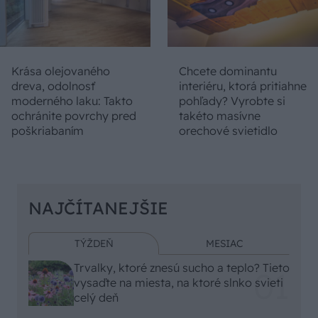
Krása olejovaného
Chcete dominantu
dreva, odolnosť
interiéru, ktorá pritiahne
moderného laku: Takto
pohľady? Vyrobte si
ochránite povrchy pred
takéto masívne
poškriabaním
orechové svietidlo
NAJČÍTANEJŠIE
TÝŽDEŇ
MESIAC
Trvalky, ktoré znesú sucho a teplo? Tieto
vysaďte na miesta, na ktoré slnko svieti
celý deň