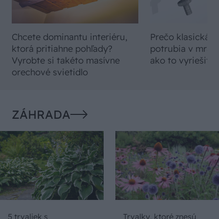
Chcete dominantu interiéru,
Prečo klasická iz
ktorá pritiahne pohľady?
potrubia v mrazo
Vyrobte si takéto masívne
ako to vyriešiť r
orechové svietidlo
ZÁHRADA
5 trvaliek s
Trvalky, ktoré znesú