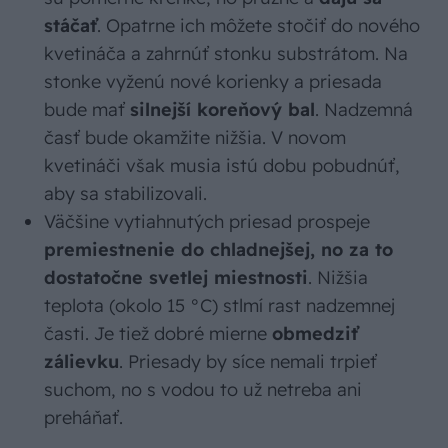
stáčať
. Opatrne ich môžete stočiť do nového
kvetináča a zahrnúť stonku substrátom. Na
stonke vyženú nové korienky a priesada
bude mať
silnejší koreňový bal
. Nadzemná
časť bude okamžite nižšia. V novom
kvetináči však musia istú dobu pobudnúť,
aby sa stabilizovali.
Väčšine vytiahnutých priesad prospeje
premiestnenie do chladnejšej, no za to
dostatočne svetlej miestnosti
. Nižšia
teplota (okolo 15 °C) stlmí rast nadzemnej
časti. Je tiež dobré mierne
obmedziť
zálievku
. Priesady by síce nemali trpieť
suchom, no s vodou to už netreba ani
preháňať.