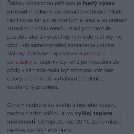
Ďalšou súvisiacou príčinou je
hustý výsev
priesad
v jednom sadbovači/kvetináči. Mladé
rastliny sa ťahajú za svetlom a snažia sa prerásť
susediacu konkurenciu. Hoci pohromade
pôsobia ako životaschopné mladé rastliny, vo
chvíli ich samostatného rozsadenia uvidíte
slabiny. Správne dopestovaná
priesada
paradajky
či papriky by totiž po vysadení do
pôdy v záhrade mala byť schopná stáť bez
opory, s čím majú vytiahnuté sadenice
existenčný problém.
Okrem nedostatku svetla a hustého výsevu
možno hľadať príčinu aj vo
vyššej teplote
miestnosti
. Už teplota nad 20 °C ženie mladé
rastliny do rýchleho rastu.