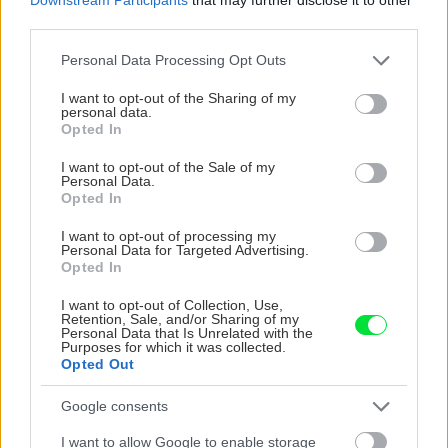
nechce rásť?
third parties.
Please note that this website/app uses one or more Google
Personal Data Processing Opt Outs
services and may gather and store information including but
not limited to your visit or usage behaviour. You may click to
I want to opt-out of the Sharing of my
Záhrada
personal data.
grant or deny consent to Google and its third-party tags to
Opted In
use your data for below specified purposes in below Google
Otužovanie priesad pred
výsadbou
consent section.
I want to opt-out of the Sale of my
Personal Data.
Opted In
I want to opt-out of processing my
Personal Data for Targeted Advertising.
Záhrada
Opted In
Čo si všímať pri kúpe
priesad z trhu alebo zo
I want to opt-out of Collection, Use,
záhradníctva, aby ste
Retention, Sale, and/or Sharing of my
nekúpili zlé kusy?
Personal Data that Is Unrelated with the
Purposes for which it was collected.
Opted Out
Google consents
Záhrada
I want to allow Google to enable storage