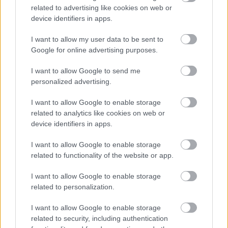
Krok za krokom, ako si
related to advertising like cookies on web or
vypestovať priesady
device identifiers in apps.
paradajok zo semien
I want to allow my user data to be sent to
Google for online advertising purposes.
Záhrada
Tri najčastejšie problémy
I want to allow Google to send me
pri predpestovaní zeleniny.
personalized advertising.
Vyhnite sa týmto chybám a
zvýšte šancu na zdravé
I want to allow Google to enable storage
sadenice
related to analytics like cookies on web or
device identifiers in apps.
Záhrada
I want to allow Google to enable storage
Začína leto, práce v
related to functionality of the website or app.
záhrade pokračujú. V júli
zavlažujeme a staráme sa o
I want to allow Google to enable storage
tieto plodiny
related to personalization.
I want to allow Google to enable storage
Záhrada
related to security, including authentication
Je potrebné pri vysievaní