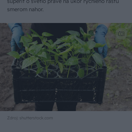
súperiť o svetlo práve na úkor rýchleho rastu
smerom nahor.
Zdroj: shutterstock.com