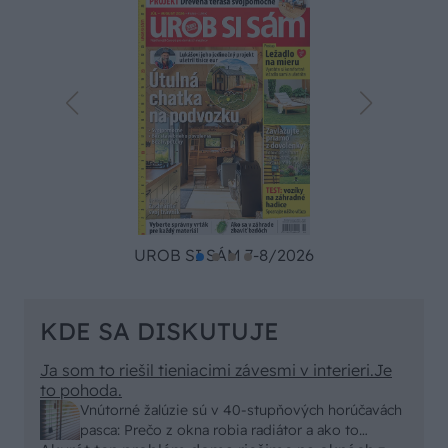
UROB SI SÁM 7-8/2026
KDE SA DISKUTUJE
Ja som to riešil tieniacimi závesmi v interieri.Je
to pohoda.
Vnútorné žalúzie sú v 40-stupňových horúčavách
pasca: Prečo z okna robia radiátor a ako to