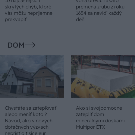
10 najčastejších
vôňa dreva: Takáto
skrytých chýb, ktoré
premena zrubu z roku
vás môžu nepríjemne
1654 sa nevidí každý
prekvapiť
deň!
DOM
Chystáte sa zatepľovať
Ako si svojpomocne
alebo meniť kotol?
zatepliť dom
Návod, ako v nových
minerálnymi doskami
dotačných výzvach
Multipor ETX
neprísť o tisíce eur