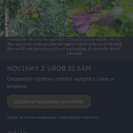
Hnedožlté škvrny na rajčinách:
Chrústa pozná každý, no čo
Ako spoznať obávanú pleseň a
jeho menší príbuzný? Biológ
čím sa líši od poruchy výživy?
vysvetľuje, či chrústik škodí
záhrade
NOVINKY Z UROB SI SÁM
Odoberajte týždenný prehľad najlepších článkov
emailom:
Odoberať bezplatný newsletter
Odber je možné kedykoľvek zrušiť jedným kliknutím.