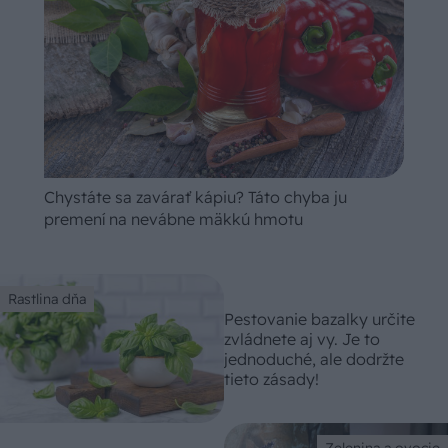
Chystáte sa zavárať kápiu? Táto chyba ju
premení na nevábne mäkkú hmotu
Rastlina dňa
Pestovanie bazalky určite
zvládnete aj vy. Je to
jednoduché, ale dodržte
tieto zásady!