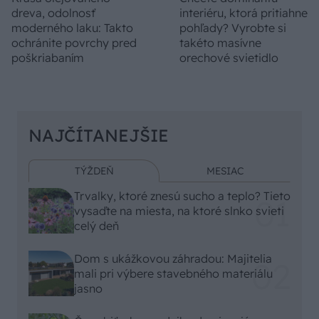
dreva, odolnosť
interiéru, ktorá pritiahne
moderného laku: Takto
pohľady? Vyrobte si
ochránite povrchy pred
takéto masívne
poškriabaním
orechové svietidlo
NAJČÍTANEJŠIE
TÝŽDEŇ
MESIAC
Trvalky, ktoré znesú sucho a teplo? Tieto
vysaďte na miesta, na ktoré slnko svieti
celý deň
Dom s ukážkovou záhradou: Majitelia
mali pri výbere stavebného materiálu
jasno