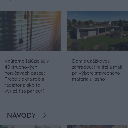
Vnútorné žalúzie sú v
Dom s ukážkovou
40-stupňových
záhradou: Majitelia mali
horúčavách pasca:
pri výbere stavebného
Prečo z okna robia
materiálu jasno
radiátor a ako to
vyriešiť za pár eur?
NÁVODY