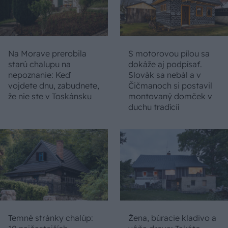
Na Morave prerobila
S motorovou pílou sa
starú chalupu na
dokáže aj podpísať.
nepoznanie: Keď
Slovák sa nebál a v
vojdete dnu, zabudnete,
Čičmanoch si postavil
že nie ste v Toskánsku
montovaný domček v
duchu tradícií
Temné stránky chalúp:
Žena, búracie kladivo a