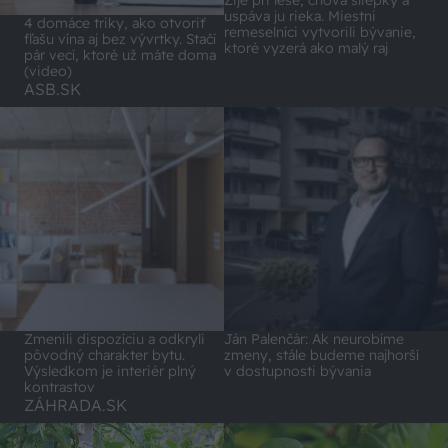
uspáva ju rieka. Miestni
4 domáce triky, ako otvoriť
remeselníci vytvorili bývanie,
fľašu vína aj bez vývrtky. Stačí
ktoré vyzerá ako malý raj
pár vecí, ktoré už máte doma
(video)
ASB.SK
Zmenili dispozíciu a odkryli
Ján Palenčár: Ak neurobíme
pôvodný charakter bytu.
zmeny, stále budeme najhorší
Výsledkom je interiér plný
v dostupnosti bývania
kontrastov
ZÁHRADA.SK