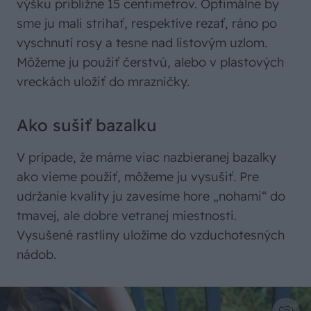
výšku približne 15 centimetrov. Optimálne by
sme ju mali strihať, respektíve rezať, ráno po
vyschnutí rosy a tesne nad listovým uzlom.
Môžeme ju použiť čerstvú, alebo v plastových
vreckách uložiť do mrazničky.
Ako sušiť bazalku
V prípade, že máme viac nazbieranej bazalky
ako vieme použiť, môžeme ju vysušiť. Pre
udržanie kvality ju zavesíme hore „nohami“ do
tmavej, ale dobre vetranej miestnosti.
Vysušené rastliny uložíme do vzduchotesných
nádob.