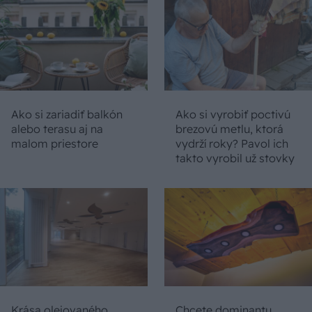
Ako si zariadiť balkón
Ako si vyrobiť poctivú
alebo terasu aj na
brezovú metlu, ktorá
malom priestore
vydrží roky? Pavol ich
takto vyrobil už stovky
Krása olejovaného
Chcete dominantu