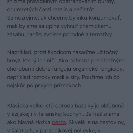
znížime pravidelným odstraňovaním buriny,
odumretých častí rastlín a nečistôt.
Samozrejme, ak chceme bylinku konzumovať,
mali by sme sa úplne vyhnúť chemickému
zásahu, radšej zvoľme prírodné alternatívy.
Napríklad, proti škodcom nasaďme užitočný
hmyz, ktorý ich ničí. Ako ochrana pred bežnými
chorobami dobre fungujú organické fungicídy,
napríklad roztoky medi a síry. Použime ich čo
najskôr po prvých príznakoch.
Klasická veľkolistá odroda bazalky je obľúbená
v ázijskej i v talianskej kuchyni. Je tiež známa
ako hlavná zložka
pesta
. Skvelá je na cestoviny,
v šalátoch, v paradajkovej polievke, v