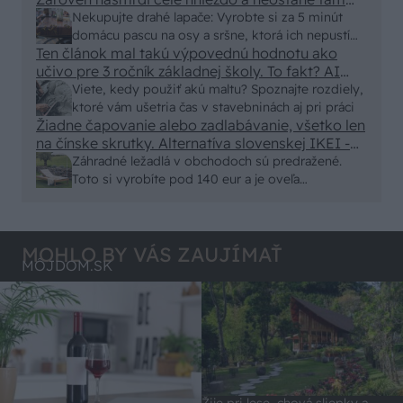
nic zive. Vasa pasca naucinke moc efektivne.
Nekupujte drahé lapače: Vyrobte si za 5 minút
Skor pritiahne slimaky
domácu pascu na osy a sršne, ktorá ich nepustí
Ten článok mal takú výpovednú hodnotu ako
von
učivo pre 3 ročník základnej školy. To fakt? AI
alebo nejaka kniha z VŠ? Dnešné rychlotvrdnuce
Viete, kedy použiť akú maltu? Spoznajte rozdiely,
malty - pevnosť 40 Mpa a doba schnutia tak 15
ktoré vám ušetria čas v stavebninách aj pri práci
minut , k tomu vodotesné s kryštálikou. A rozdiel
Žiadne čapovanie alebo zadlabávanie, všetko len
na čínske skrutky. Alternatíva slovenskej IKEI -
- schnutie a zretie. Nič?
čo sa týka pevnosti. Autor si nedal veľa námahy s
Záhradné ležadlá v obchodoch sú predražené.
remeselným spracovaním, škoda. No lepšie než
Toto si vyrobíte pod 140 eur a je oveľa
ten odpad z DTD predávaný v Kauflande alebo
pohodlnejšie!
Lídli.
MOHLO BY VÁS ZAUJÍMAŤ
MÔJDOM.SK
Žije pri lese, chová sliepky a