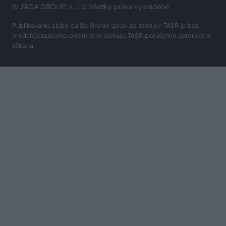
© JAGA GROUP, s. r. o. Všetky práva vyhradené.
Publikovanie alebo ďalšie šírenie správ zo zdrojov TASR je bez
predchádzajúceho písomného súhlasu TASR porušením autorského
zákona.