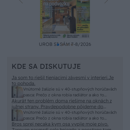
UROB SI SÁM 7-8/2026
KDE SA DISKUTUJE
Ja som to riešil tieniacimi závesmi v interieri.Je
to pohoda.
Vnútorné žalúzie sú v 40-stupňových horúčavách
pasca: Prečo z okna robia radiátor a ako to
Akurát ten problém doma riešime na oknách z
vyriešiť za pár eur?
južnej strany. Pravdepodobne pôjdeme do
vonkajšieho tienenia na spôsob markízy
Vnútorné žalúzie sú v 40-stupňových horúčavách
250x150cm. Čínsky predajcovia idú okolo 100
pasca: Prečo z okna robia radiátor a ako to
eur kus.
Bros sprej necaka kym osa vypije moje pivo.
vyriešiť za pár eur?
Zaroven nasmrdi cele hniezdo a neostane tam