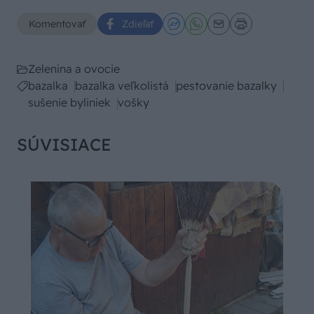
Komentovať
Zdieľať
Zelenina a ovocie
bazalka
bazalka veľkolistá
pestovanie bazalky
sušenie byliniek
vošky
SÚVISIACE