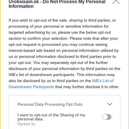
Zelenina a ovocie
Urobsisám.sk -
Do Not Process My Personal
Information
10 najčastejších letných
problémov záhradkárov a
ako ich riešiť
If you wish to opt-out of the sale, sharing to third parties, or
processing of your personal or sensitive information for
targeted advertising by us, please use the below opt-out
section to confirm your selection. Please note that after your
Zelenina a ovocie
opt-out request is processed you may continue seeing
7 rastlín, ktoré ochránia
interest-based ads based on personal information utilized by
vaše rajčiny pred
us or personal information disclosed to third parties prior to
škodcami: Môže jedna z
your opt-out. You may separately opt-out of the further
nich ovplyvniť aj chuť
plodov?
disclosure of your personal information by third parties on the
IAB’s list of downstream participants. This information may
also be disclosed by us to third parties on the
IAB’s List of
Downstream Participants
that may further disclose it to other
third parties.
Záhrada
Zbavte sa vošiek bez
Please note that this website/app uses one or more Google
Personal Data Processing Opt Outs
chémie: 10 overených
services and may gather and store information including but
tipov, ako pred nimi
not limited to your visit or usage behaviour. You may click to
I want to opt-out of the Sharing of my
ochrániť záhradu
personal data.
grant or deny consent to Google and its third-party tags to
Opted In
use your data for below specified purposes in below Google