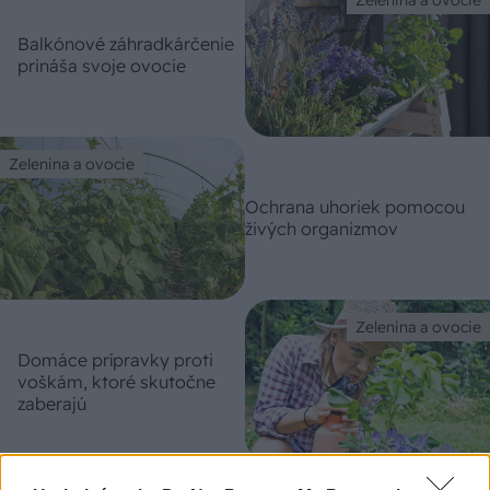
Zelenina a ovocie
Balkónové záhradkárčenie
prináša svoje ovocie
Zelenina a ovocie
Ochrana uhoriek pomocou
živých organizmov
Zelenina a ovocie
Domáce prípravky proti
voškám, ktoré skutočne
zaberajú