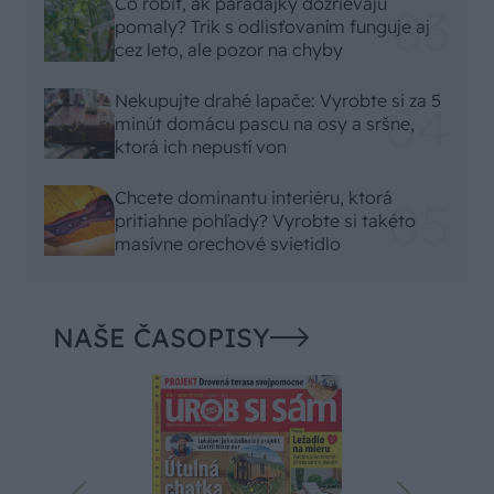
Čo robiť, ak paradajky dozrievajú
pomaly? Trik s odlisťovaním funguje aj
cez leto, ale pozor na chyby
Nekupujte drahé lapače: Vyrobte si za 5
minút domácu pascu na osy a sršne,
ktorá ich nepustí von
Chcete dominantu interiéru, ktorá
pritiahne pohľady? Vyrobte si takéto
masívne orechové svietidlo
NAŠE ČASOPISY