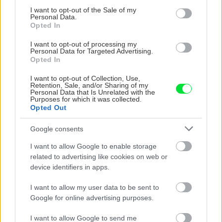
consent section.
I want to opt-out of the Sale of my
Záhrada
Personal Data.
Zakročte proti voškám,
Opted In
roztočom, bzdochám a
ostatným škodcom bez
I want to opt-out of processing my
Personal Data for Targeted Advertising.
použitia chémie
Opted In
I want to opt-out of Collection, Use,
Retention, Sale, and/or Sharing of my
Môj dom
Personal Data that Is Unrelated with the
Purposes for which it was collected.
Jún v úžitkovej záhrade:
Opted Out
Ako na vošky a slimáky
Google consents
I want to allow Google to enable storage
related to advertising like cookies on web or
Môj dom
device identifiers in apps.
6 domácich tipov, ako si
poradiť s voškami v
I want to allow my user data to be sent to
záhrade
Google for online advertising purposes.
I want to allow Google to send me