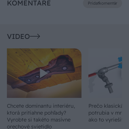
KOMENTÁRE
Pridať
komentár
VIDEO
Chcete dominantu interiéru,
Prečo klasická iz
ktorá pritiahne pohľady?
potrubia v mrazo
Vyrobte si takéto masívne
ako to vyriešiť r
orechové svietidlo