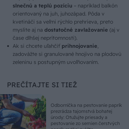
slnečnú a teplú pozíciu
– napríklad balkón
orientovaný na juh, juhozápad. Pôda v
kvetináči sa veľmi rýchlo prehrieva, preto
myslite aj na
dostatočné zavlažovanie
(aj v
čase dlhšej neprítomnosti).
Ak si chcete uľahčiť
prihnojovanie
,
zadovážte si granulované hnojivo na plodovú
zeleninu s postupným uvoľňovaním.
PREČÍTAJTE SI TIEŽ
Odborníčka na pestovanie paprík
prezrádza tajomstvá bohatej
úrody: Otužujte priesady a
pestovanie zo semien čerstvých