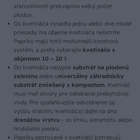
starostlivosti prekvapivo veľký počet
plodov.
Do kvetináča vysaďte jednu alebo dve mladé
priesady. Na objeme kvetináča nešetrite.
Papriky majú totiž mohutnejší koreňový
systém, a preto vyberajte
kvetináče s
objemom 10 – 20 l
.
Do kvetináča nasypte
substrát na plodovú
zeleninu
alebo u
niverzálny záhradnícky
substrát zmiešaný s kompostom
. Kvetináč
musí mať otvory pre odtekanie prebytočnej
vody. Pre spoľahlivejšie odvodnenie (aj
vyššiu stabilitu kvetináča) dajte na dno
drenážnu vrstvu
– zo štrku, keramzitu alebo
hrubšieho piesku.
Papriky pestované v kvetináči potrebujú