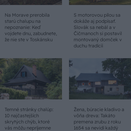
Na Morave prerobila
S motorovou pílou sa
starú chalupu na
dokáže aj podpísať.
nepoznanie: Keď
Slovák sa nebál a v
vojdete dnu, zabudnete,
Čičmanoch si postavil
že nie ste v Toskánsku
montovaný domček v
duchu tradícií
Temné stránky chalúp:
Žena, búracie kladivo a
10 najčastejších
vôňa dreva: Takáto
skrytých chýb, ktoré
premena zrubu z roku
vás môžu nepríjemne
1654 sa nevidí každý