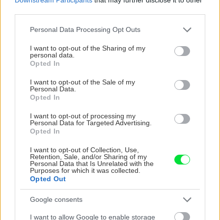
third parties.
Please note that this website/app uses one or more Google
Personal Data Processing Opt Outs
services and may gather and store information including but
not limited to your visit or usage behaviour. You may click to
I want to opt-out of the Sharing of my
personal data.
grant or deny consent to Google and its third-party tags to
Opted In
use your data for below specified purposes in below Google
consent section.
I want to opt-out of the Sale of my
Personal Data.
Opted In
I want to opt-out of processing my
Trvalky, ktoré znesú sucho a teplo? Tieto
Personal Data for Targeted Advertising.
vysaďte na miesta, na ktoré slnko svieti celý
Opted In
deň
I want to opt-out of Collection, Use,
Retention, Sale, and/or Sharing of my
Personal Data that Is Unrelated with the
Purposes for which it was collected.
Opted Out
Google consents
I want to allow Google to enable storage