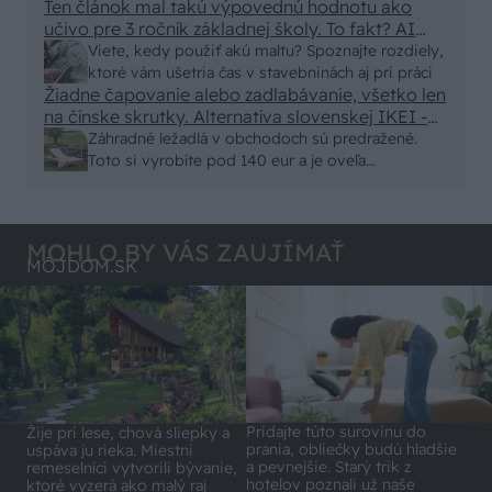
Ten článok mal takú výpovednú hodnotu ako
von
učivo pre 3 ročník základnej školy. To fakt? AI
alebo nejaka kniha z VŠ? Dnešné rychlotvrdnuce
Viete, kedy použiť akú maltu? Spoznajte rozdiely,
malty - pevnosť 40 Mpa a doba schnutia tak 15
ktoré vám ušetria čas v stavebninách aj pri práci
minut , k tomu vodotesné s kryštálikou. A rozdiel
Žiadne čapovanie alebo zadlabávanie, všetko len
na čínske skrutky. Alternatíva slovenskej IKEI -
- schnutie a zretie. Nič?
čo sa týka pevnosti. Autor si nedal veľa námahy s
Záhradné ležadlá v obchodoch sú predražené.
remeselným spracovaním, škoda. No lepšie než
Toto si vyrobíte pod 140 eur a je oveľa
ten odpad z DTD predávaný v Kauflande alebo
pohodlnejšie!
Lídli.
MOHLO BY VÁS ZAUJÍMAŤ
MÔJDOM.SK
Pridajte túto surovinu do
Žije pri lese, chová sliepky a
prania, obliečky budú hladšie
uspáva ju rieka. Miestni
a pevnejšie. Starý trik z
remeselníci vytvorili bývanie,
hotelov poznali už naše
ktoré vyzerá ako malý raj