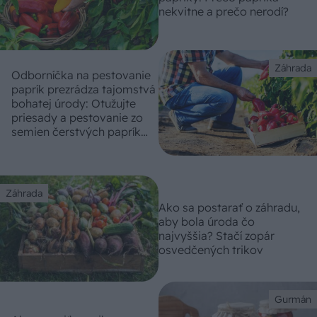
nekvitne a prečo nerodí?
Záhrada
Odborníčka na pestovanie
paprík prezrádza tajomstvá
bohatej úrody: Otužujte
priesady a pestovanie zo
semien čerstvých paprík
radšej zvážte
Záhrada
Ako sa postarať o záhradu,
aby bola úroda čo
najvyššia? Stačí zopár
osvedčených trikov
Gurmán