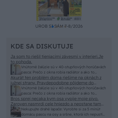
UROB SI SÁM 7-8/2026
KDE SA DISKUTUJE
Ja som to riešil tieniacimi závesmi v interieri.Je
to pohoda.
Vnútorné žalúzie sú v 40-stupňových horúčavách
pasca: Prečo z okna robia radiátor a ako to
Akurát ten problém doma riešime na oknách z
vyriešiť za pár eur?
južnej strany. Pravdepodobne pôjdeme do
vonkajšieho tienenia na spôsob markízy
Vnútorné žalúzie sú v 40-stupňových horúčavách
250x150cm. Čínsky predajcovia idú okolo 100
pasca: Prečo z okna robia radiátor a ako to
eur kus.
Bros sprej necaka kym osa vypije moje pivo.
vyriešiť za pár eur?
Zaroven nasmrdi cele hniezdo a neostane tam
nic zive. Vasa pasca naucinke moc efektivne.
Nekupujte drahé lapače: Vyrobte si za 5 minút
Skor pritiahne slimaky
domácu pascu na osy a sršne, ktorá ich nepustí