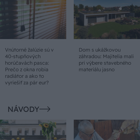
Vnútorné žalúzie sú v
Dom s ukážkovou
40-stupňových
záhradou: Majitelia mali
horúčavách pasca:
pri výbere stavebného
Prečo z okna robia
materiálu jasno
radiátor a ako to
vyriešiť za pár eur?
NÁVODY