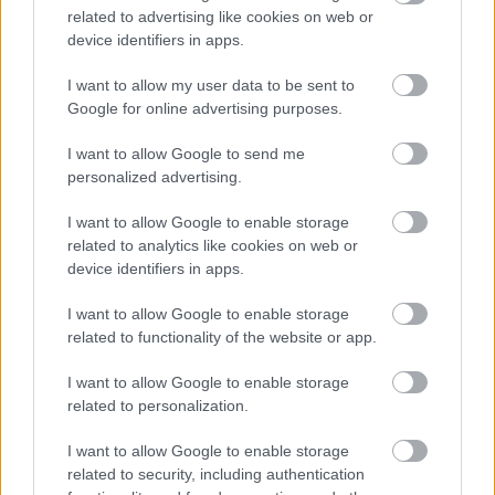
related to advertising like cookies on web or
device identifiers in apps.
I want to allow my user data to be sent to
Google for online advertising purposes.
I want to allow Google to send me
5 trvaliek s panašovanými listami, ktoré dodajú
personalized advertising.
vášmu záhonu celosezónny šmrnc
I want to allow Google to enable storage
related to analytics like cookies on web or
device identifiers in apps.
Zelenina a ovocie
Neobvyklá päťfarebná
paprika je tohtoročným
I want to allow Google to enable storage
hitom pestovateľov! Čo
related to functionality of the website or app.
potrebujete vedieť o jej
pestovaní?
I want to allow Google to enable storage
related to personalization.
Záhrada
I want to allow Google to enable storage
Viete, kedy oberať papriku?
related to security, including authentication
Ako zistíte, že je naozaj