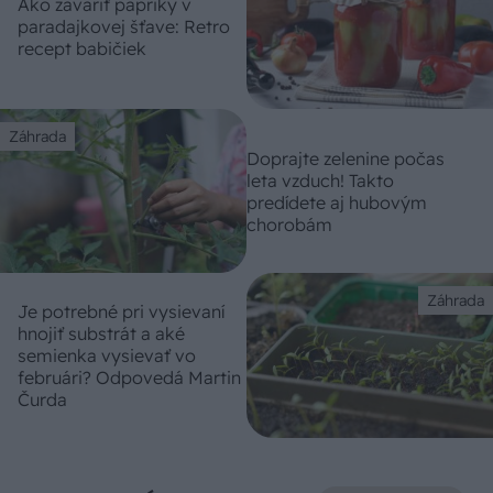
Ako zavariť papriky v
paradajkovej šťave: Retro
recept babičiek
Záhrada
Doprajte zelenine počas
leta vzduch! Takto
predídete aj hubovým
chorobám
Záhrada
Je potrebné pri vysievaní
hnojiť substrát a aké
semienka vysievať vo
februári? Odpovedá Martin
Čurda