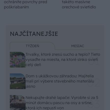
ochránite povrchy pred
takéto masívne
poškriabaním
orechové svietidlo
NAJČÍTANEJŠIE
TÝŽDEŇ
MESIAC
Trvalky, ktoré znesú sucho a teplo? Tieto
vysaďte na miesta, na ktoré slnko svieti
celý deň
Dom s ukážkovou záhradou: Majitelia
mali pri výbere stavebného materiálu
jasno
Nekupujte drahé lapače: Vyrobte si za 5
minút domácu pascu na osy a sršne,
ktorá ich nepustí von