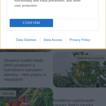
functionality and fraud prevention, and other
zrelá?
user protection.
Zelenina a ovocie
CONFIRM
Výsadba priesad papriky a
rajčín
Data Deletion
Data Access
Privacy Policy
Zelenina a ovocie
Zásadný rozdiel medzi
GMO plodinami a
hybridnými odrodami
zeleniny – tieto pojmy si
nespájajte!
Záhrada
Problémy s pestovaním
papriky: Prečo paprika