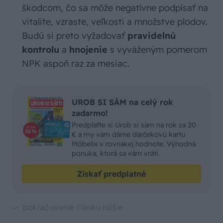
škodcom, čo sa môže negatívne podpísať na
vitalite, vzraste, veľkosti a množstve plodov.
Budú si preto vyžadovať
pravidelnú
kontrolu
a
hnojenie
s vyváženým pomerom
NPK aspoň raz za mesiac.
UROB SI SÁM na celý rok
zadarmo!
Predplaťte si Urob si sám na rok za 20
€ a my vám dáme darčekovú kartu
Möbelix v rovnakej hodnote. Výhodná
ponuka, ktorá sa vám vráti.
Získať predplatné