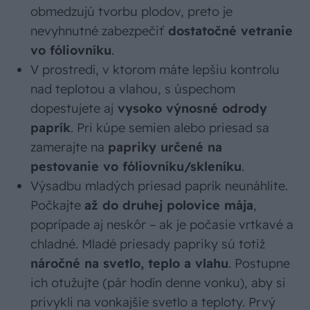
obmedzujú tvorbu plodov, preto je
nevyhnutné zabezpečiť
dostatočné vetranie
vo fóliovníku
.
V prostredí, v ktorom máte lepšiu kontrolu
nad teplotou a vlahou, s úspechom
dopestujete aj
vysoko výnosné odrody
paprík
. Pri kúpe semien alebo priesad sa
zamerajte na
papriky určené na
pestovanie vo fóliovníku/skleníku
.
Výsadbu mladých priesad paprík neunáhlite.
Počkajte
až do druhej polovice mája
,
poprípade aj neskôr – ak je počasie vrtkavé a
chladné. Mladé priesady papriky sú totiž
náročné na svetlo, teplo a vlahu
. Postupne
ich otužujte (pár hodín denne vonku), aby si
privykli na vonkajšie svetlo a teploty. Prvý