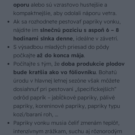
oporu
alebo sú vzrastovo hustejšie a
kompaktnejšie, aby odolali náporu vetra.
Ak sa rozhodnete pestovať papriky vonku,
nájdite im
slnečnú pozíciu s aspoň 6 – 8
hodinami slnka denne
, ideálne v závetrí.
S výsadbou mladých priesad do pôdy
počkajte
až do konca mája
.
Počítajte s tým, že
doba produkcie plodov
bude kratšia ako vo fóliovníku
. Bohatú
úrodu v hlavnej letnej sezóne však môžete
dosiahnuť pri pestovaní „špecifickejších“
odrôd paprík – jabĺčkové papriky, pálivé
papriky, koreninové papriky, papriky typu
kozí/baraní roh, …
Papriky vonku musia čeliť zmenám teplôt,
intenzívnym zrážkam, suchu aj rôznorodým