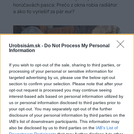
horúčavách pasca: Prečo z okna robia radiátor
a ako to vyriešiť za pár eur?
Urobsisám.sk -
Do Not Process My Personal
Information
If you wish to opt-out of the sale, sharing to third parties, or
processing of your personal or sensitive information for
targeted advertising by us, please use the below opt-out
section to confirm your selection. Please note that after your
opt-out request is processed you may continue seeing
interest-based ads based on personal information utilized by
Ako si vyrobiť poctivú brezovú metlu, ktorá
us or personal information disclosed to third parties prior to
your opt-out. You may separately opt-out of the further
vydrží roky? Pavol ich takto vyrobil už stovky
disclosure of your personal information by third parties on the
IAB’s list of downstream participants. This information may
also be disclosed by us to third parties on the
IAB’s List of
Downstream Participants
that may further disclose it to other