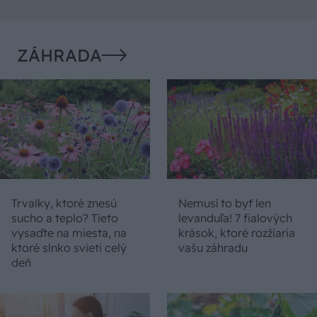
ZÁHRADA
Trvalky, ktoré znesú
Nemusí to byť len
sucho a teplo? Tieto
levanduľa! 7 fialových
vysaďte na miesta, na
krások, ktoré rozžiaria
ktoré slnko svieti celý
vašu záhradu
deň