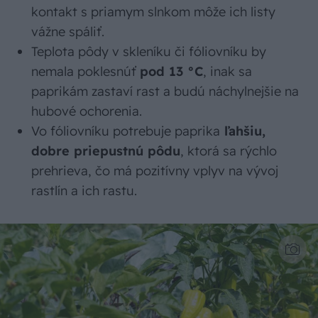
kontakt s priamym slnkom môže ich listy
vážne spáliť.
Teplota pôdy v skleníku či fóliovníku by
nemala poklesnúť
pod 13 °C
, inak sa
paprikám zastaví rast a budú náchylnejšie na
hubové ochorenia.
Vo fóliovníku potrebuje paprika
ľahšiu,
dobre priepustnú pôdu
, ktorá sa rýchlo
prehrieva, čo má pozitívny vplyv na vývoj
rastlín a ich rastu.