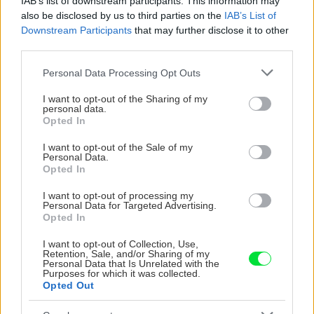
IAB’s list of downstream participants. This information may
also be disclosed by us to third parties on the
IAB’s List of
Downstream Participants
that may further disclose it to other
third parties.
Please note that this website/app uses one or more Google
NAJČÍTANEJŠIE
Personal Data Processing Opt Outs
services and may gather and store information including but
not limited to your visit or usage behaviour. You may click to
I want to opt-out of the Sharing of my
personal data.
TÝŽDEŇ
MESIAC
grant or deny consent to Google and its third-party tags to
Opted In
use your data for below specified purposes in below Google
Trvalky, ktoré znesú sucho a teplo? Tieto
consent section.
I want to opt-out of the Sale of my
vysaďte na miesta, na ktoré slnko svieti celý
Personal Data.
deň
Opted In
I want to opt-out of processing my
Dom s ukážkovou záhradou: Majitelia mali pri
Personal Data for Targeted Advertising.
výbere stavebného materiálu jasno
Opted In
I want to opt-out of Collection, Use,
Retention, Sale, and/or Sharing of my
Nekupujte drahé lapače: Vyrobte si za 5 minút
Personal Data that Is Unrelated with the
domácu pascu na osy a sršne, ktorá ich
Purposes for which it was collected.
Opted Out
nepustí von