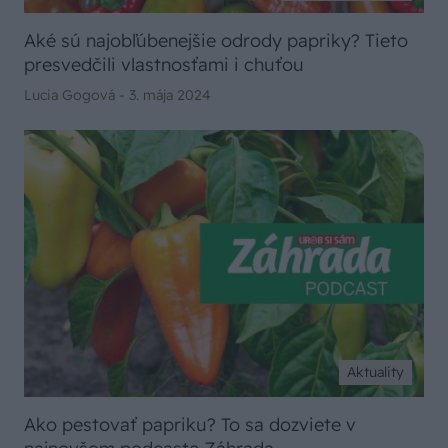
Aké sú najobľúbenejšie odrody papriky? Tieto
presvedčili vlastnosťami i chuťou
Lucia Gogová -
3. mája 2024
Aktuality
Ako pestovať papriku? To sa dozviete v