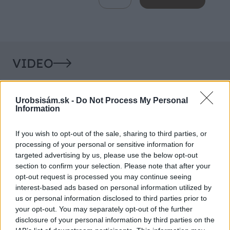
VIDEO
Urobsisám.sk -
Do Not Process My Personal
Information
If you wish to opt-out of the sale, sharing to third parties, or
processing of your personal or sensitive information for
targeted advertising by us, please use the below opt-out
section to confirm your selection. Please note that after your
opt-out request is processed you may continue seeing
Chcete dominantu interiéru,
Prečo klasická iz
interest-based ads based on personal information utilized by
ktorá pritiahne pohľady?
potrubia v mrazo
us or personal information disclosed to third parties prior to
your opt-out. You may separately opt-out of the further
Vyrobte si takéto masívne
ako to vyriešiť r
disclosure of your personal information by third parties on the
orechové svietidlo