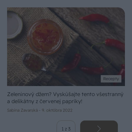
Recepty
Zeleninový džem? Vyskúšajte tento všestranný
a delikátny z červenej papriky!
Sabína Zavarská -
9. októbra 2022
1 z 3