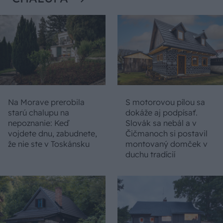
Na Morave prerobila
S motorovou pílou sa
starú chalupu na
dokáže aj podpísať.
nepoznanie: Keď
Slovák sa nebál a v
vojdete dnu, zabudnete,
Čičmanoch si postavil
že nie ste v Toskánsku
montovaný domček v
duchu tradícií