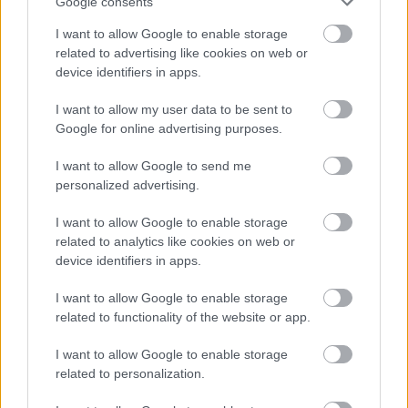
Google consents
Čo robiť, ak paradajky dozrievajú pomaly? Trik
s odlisťovaním funguje aj cez leto, ale pozor na
I want to allow Google to enable storage
chyby
related to advertising like cookies on web or
device identifiers in apps.
Chcete dominantu interiéru, ktorá pritiahne
pohľady? Vyrobte si takéto masívne orechové
I want to allow my user data to be sent to
svietidlo
Google for online advertising purposes.
I want to allow Google to send me
personalized advertising.
NAŠE ČASOPISY
I want to allow Google to enable storage
related to analytics like cookies on web or
device identifiers in apps.
I want to allow Google to enable storage
related to functionality of the website or app.
I want to allow Google to enable storage
related to personalization.