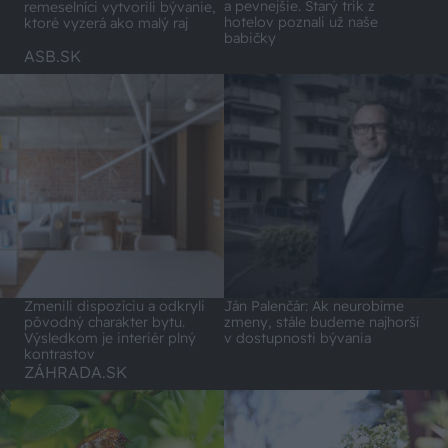
a pevnejšie. Starý trik z
remeselníci vytvorili bývanie,
hotelov poznali už naše
ktoré vyzerá ako malý raj
babičky
ASB.SK
Zmenili dispozíciu a odkryli
Ján Palenčár: Ak neurobíme
pôvodný charakter bytu.
zmeny, stále budeme najhorší
Výsledkom je interiér plný
v dostupnosti bývania
kontrastov
ZÁHRADA.SK