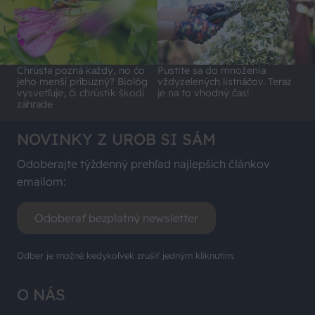
Chrústa pozná každý, no čo
Pustite sa do množenia
jeho menší príbuzný? Biológ
vždyzelených listnáčov. Teraz
vysvetľuje, či chrústik škodí
je na to vhodný čas!
záhrade
NOVINKY Z UROB SI SÁM
Odoberajte týždenný prehľad najlepších článkov
emailom:
Odoberať bezplatný newsletter
Odber je možné kedykoľvek zrušiť jedným kliknutím.
O NÁS