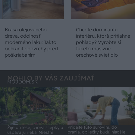
Krása olejovaného
Chcete dominantu
dreva, odolnosť
interiéru, ktorá pritiahne
moderného laku: Takto
pohľady? Vyrobte si
ochránite povrchy pred
takéto masívne
poškriabaním
orechové svietidlo
MOHLO BY VÁS ZAUJÍMAŤ
MÔJDOM.SK
Pridajte túto surovinu do
Žije pri lese, chová sliepky a
prania, obliečky budú hladšie
uspáva ju rieka. Miestni