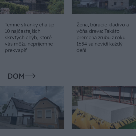
Temné stránky chalúp:
Žena, búracie kladivo a
10 najčastejších
vôňa dreva: Takáto
skrytých chýb, ktoré
premena zrubu z roku
vás môžu nepríjemne
1654 sa nevidí každý
prekvapiť
deň!
DOM