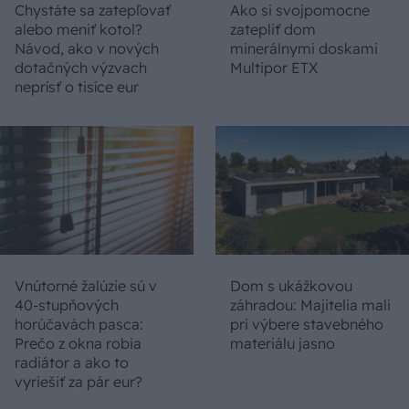
Chystáte sa zatepľovať
Ako si svojpomocne
alebo meniť kotol?
zatepliť dom
Návod, ako v nových
minerálnymi doskami
dotačných výzvach
Multipor ETX
neprísť o tisíce eur
Vnútorné žalúzie sú v
Dom s ukážkovou
40-stupňových
záhradou: Majitelia mali
horúčavách pasca:
pri výbere stavebného
Prečo z okna robia
materiálu jasno
radiátor a ako to
vyriešiť za pár eur?