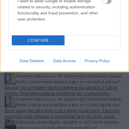
I want to allow Google to enable storage
related to security, including authentication
functionality and fraud prevention, and other
user protection.
UROB SI SÁM 7-8/2026
CONFIRM
KDE SA DISKUTUJE
Data Deletion
Data Access
Privacy Policy
Ja som to riešil tieniacimi závesmi v interieri.Je to
pohoda.
Vnútorné žalúzie sú v 40-stupňových horúčavách pasca:
Prečo z okna robia radiátor a ako to vyriešiť za pár eur?
Akurát ten problém doma riešime na oknách z južnej
strany. Pravdepodobne pôjdeme do vonkajšieho
tienenia na spôsob markízy 250x150cm. Čínsky
Vnútorné žalúzie sú v 40-stupňových horúčavách pasca:
predajcovia idú okolo 100 eur kus.
Prečo z okna robia radiátor a ako to vyriešiť za pár eur?
Bros sprej necaka kym osa vypije moje pivo. Zaroven
nasmrdi cele hniezdo a neostane tam nic zive. Vasa
pasca naucinke moc efektivne. Skor pritiahne slimaky
Nekupujte drahé lapače: Vyrobte si za 5 minút domácu
pascu na osy a sršne, ktorá ich nepustí von