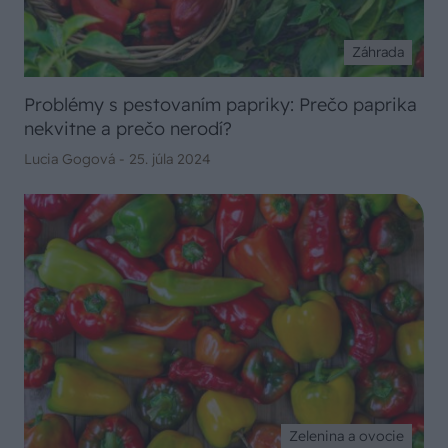
Záhrada
Problémy s pestovaním papriky: Prečo paprika
nekvitne a prečo nerodí?
Lucia Gogová -
25. júla 2024
Zelenina a ovocie