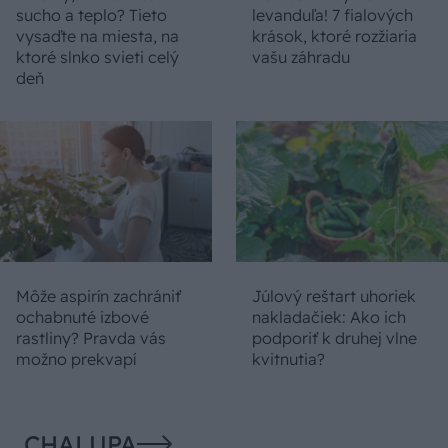
sucho a teplo? Tieto
levanduľa! 7 fialových
vysaďte na miesta, na
krások, ktoré rozžiaria
ktoré slnko svieti celý
vašu záhradu
deň
Môže aspirín zachrániť
Júlový reštart uhoriek
ochabnuté izbové
nakladačiek: Ako ich
rastliny? Pravda vás
podporiť k druhej vlne
možno prekvapí
kvitnutia?
CHALUPA