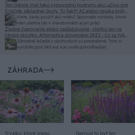
Ten článok mal takú výpovednú hodnotu ako učivo pre
3 ročník základnej školy. To fakt? AI alebo nejaka kniha
z VŠ? Dnešné rychlotvrdnuce malty - pevnosť 40 Mpa a
Viete, kedy použiť akú maltu? Spoznajte rozdiely, ktoré
doba schnutia tak 15 minut , k tomu vodotesné s
vám ušetria čas v stavebninách aj pri práci
Žiadne čapovanie alebo zadlabávanie, všetko len na
kryštálikou. A rozdiel - schnutie a zretie. Nič?
čínske skrutky. Alternatíva slovenskej IKEI - čo sa týka
pevnosti. Autor si nedal veľa námahy s remeselným
Záhradné ležadlá v obchodoch sú predražené. Toto si
spracovaním, škoda. No lepšie než ten odpad z DTD
vyrobíte pod 140 eur a je oveľa pohodlnejšie!
predávaný v Kauflande alebo Lídli.
ZÁHRADA
Trvalky, ktoré znesú
Nemusí to byť len