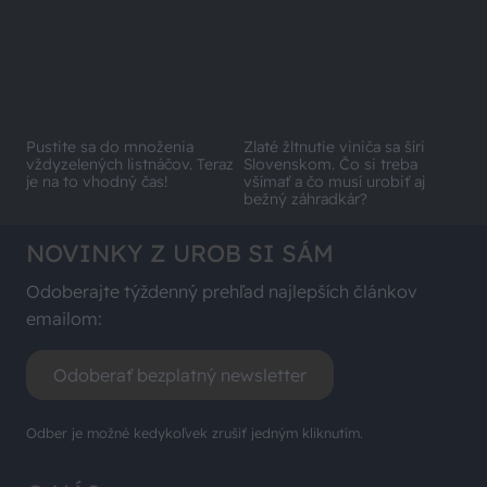
Pustite sa do množenia
Zlaté žltnutie viniča sa šíri
vždyzelených listnáčov. Teraz
Slovenskom. Čo si treba
je na to vhodný čas!
všímať a čo musí urobiť aj
bežný záhradkár?
NOVINKY Z UROB SI SÁM
Odoberajte týždenný prehľad najlepších článkov
emailom:
Odoberať bezplatný newsletter
Odber je možné kedykoľvek zrušiť jedným kliknutím.