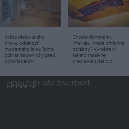
Krása olejovaného
Chcete dominantu
dreva, odolnosť
interiéru, ktorá pritiahne
moderného laku: Takto
pohľady? Vyrobte si
ochránite povrchy pred
takéto masívne
poškriabaním
orechové svietidlo
MOHLO BY VÁS ZAUJÍMAŤ
MÔJDOM.SK