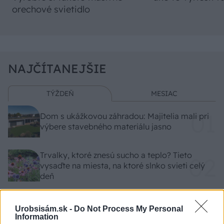
orechové svietidlo
NAJČÍTANEJŠIE
TÝŽDEŇ
MESIAC
Dom s ukážkovou záhradou: Majitelia mali pri
výbere stavebného materiálu jasno
Trvalky, ktoré znesú sucho a teplo? Tieto
vysaďte na miesta, na ktoré slnko svieti celý
deň
Nekupujte drahé lapače: Vyrobte si za 5 minút
Urobsisám.sk -
Do Not Process My Personal
domácu pascu na osy a sršne, ktorá ich
Information
nepustí von