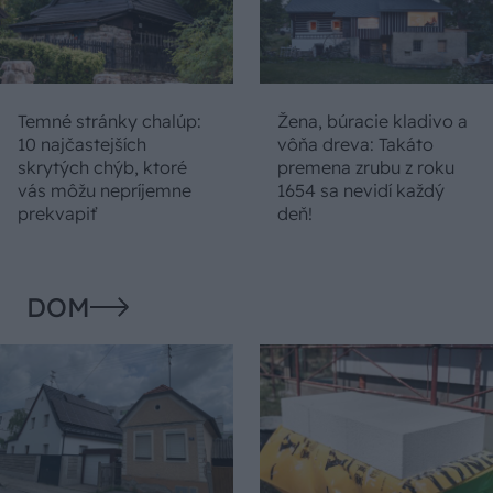
Temné stránky chalúp:
Žena, búracie kladivo a
10 najčastejších
vôňa dreva: Takáto
skrytých chýb, ktoré
premena zrubu z roku
vás môžu nepríjemne
1654 sa nevidí každý
prekvapiť
deň!
DOM