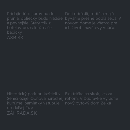
Pridajte túto surovinu do
Deti odrástli, rodičia majú
prania, obliečky budú hladšie
bývanie presne podľa seba. V
a pevnejšie. Starý trik z
novom dome je všetko pre
hotelov poznali už naše
ich život i návštevy vnúčat
babičky
ASB.SK
Historický park pri kaštieli v
Električka na skok, les za
Senici ožije. Obnova národnej
rohom. V Dúbravke vyrastie
kultúrnej pamiatky vstupuje
nový bytový dom Zelka
do ďalšej fázy
ZÁHRADA.SK