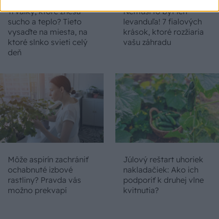
Trvalky, ktoré znesú
Nemusí to byť len
sucho a teplo? Tieto
levanduľa! 7 fialových
vysaďte na miesta, na
krások, ktoré rozžiaria
ktoré slnko svieti celý
vašu záhradu
deň
Môže aspirín zachrániť
Júlový reštart uhoriek
ochabnuté izbové
nakladačiek: Ako ich
rastliny? Pravda vás
podporiť k druhej vlne
možno prekvapí
kvitnutia?