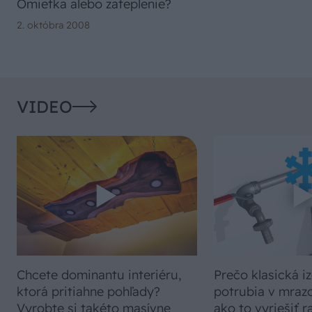
Omietka alebo zateplenie?
2. októbra 2008
VIDEO
Chcete dominantu interiéru,
Prečo klasická iz
ktorá pritiahne pohľady?
potrubia v mrazo
Vyrobte si takéto masívne
ako to vyriešiť r