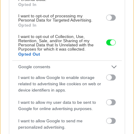
Opted In
I want to opt-out of processing my
Personal Data for Targeted Advertising.
Opted In
UROB SI SÁM 7-8/2026
I want to opt-out of Collection, Use,
Retention, Sale, and/or Sharing of my
Personal Data that Is Unrelated with the
Purposes for which it was collected.
Opted Out
KDE SA DISKUTUJE
Google consents
Akurát ten problém doma riešime na oknách z južnej
I want to allow Google to enable storage
strany. Pravdepodobne pôjdeme do vonkajšieho
related to advertising like cookies on web or
tienenia na spôsob markízy 250x150cm. Čínsky
Vnútorné žalúzie sú v 40-stupňových horúčavách pasca:
device identifiers in apps.
predajcovia idú okolo 100 eur kus.
Prečo z okna robia radiátor a ako to vyriešiť za pár eur?
Bros sprej necaka kym osa vypije moje pivo. Zaroven
I want to allow my user data to be sent to
nasmrdi cele hniezdo a neostane tam nic zive. Vasa
Google for online advertising purposes.
pasca naucinke moc efektivne. Skor pritiahne slimaky
Nekupujte drahé lapače: Vyrobte si za 5 minút domácu
pascu na osy a sršne, ktorá ich nepustí von
I want to allow Google to send me
Ten článok mal takú výpovednú hodnotu ako učivo pre
personalized advertising.
3 ročník základnej školy. To fakt? AI alebo nejaka kniha