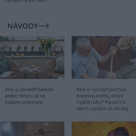
vyriešiť za pár eur?
NÁVODY
Ako si zariadiť balkón
Ako si vyrobiť poctivú
alebo terasu aj na
brezovú metlu, ktorá
malom priestore
vydrží roky? Pavol ich
takto vyrobil už stovky