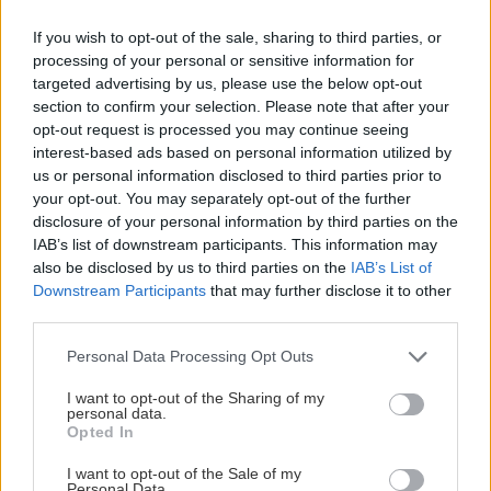
If you wish to opt-out of the sale, sharing to third parties, or
Zapnutá klimatizácia celý deň? Pozrite sa,
processing of your personal or sensitive information for
koľko vás stojí a prečo sa oplatí zapnúť aj
targeted advertising by us, please use the below opt-out
ventilátor
section to confirm your selection. Please note that after your
opt-out request is processed you may continue seeing
Čo robiť, ak paradajky dozrievajú pomaly? Trik
interest-based ads based on personal information utilized by
s odlisťovaním funguje aj cez leto, ale pozor na
us or personal information disclosed to third parties prior to
chyby
your opt-out. You may separately opt-out of the further
disclosure of your personal information by third parties on the
IAB’s list of downstream participants. This information may
also be disclosed by us to third parties on the
IAB’s List of
NAŠE ČASOPISY
Downstream Participants
that may further disclose it to other
third parties.
Please note that this website/app uses one or more Google
Personal Data Processing Opt Outs
services and may gather and store information including but
not limited to your visit or usage behaviour. You may click to
I want to opt-out of the Sharing of my
personal data.
grant or deny consent to Google and its third-party tags to
Opted In
use your data for below specified purposes in below Google
consent section.
I want to opt-out of the Sale of my
Personal Data.