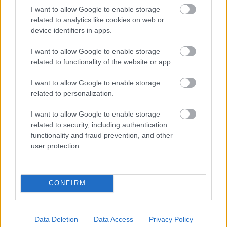
z VŠ? Dnešné rychlotvrdnuce malty - pevnosť 40 Mpa a
Viete, kedy použiť akú maltu? Spoznajte rozdiely, ktoré
I want to allow Google to enable storage
doba schnutia tak 15 minut , k tomu vodotesné s
vám ušetria čas v stavebninách aj pri práci
related to analytics like cookies on web or
Žiadne čapovanie alebo zadlabávanie, všetko len na
kryštálikou. A rozdiel - schnutie a zretie. Nič?
device identifiers in apps.
čínske skrutky. Alternatíva slovenskej IKEI - čo sa týka
pevnosti. Autor si nedal veľa námahy s remeselným
Záhradné ležadlá v obchodoch sú predražené. Toto si
I want to allow Google to enable storage
spracovaním, škoda. No lepšie než ten odpad z DTD
vyrobíte pod 140 eur a je oveľa pohodlnejšie!
related to functionality of the website or app.
predávaný v Kauflande alebo Lídli.
V sobotnej relácii pre záhradkárov , 11.7.2026 na stanici
Regina-východ , predseda Slovenského zväzu
I want to allow Google to enable storage
záhradkárov pán Jakubech tvrdil, že to, že vlky sú
Nenechajte stromy divoko zarásť! Júlový rez, ktorý
related to personalization.
neproduktívne , nie je pravda. Aj vlky je možné použiť
rozhodne o úrode
pri formovaní koruny a budú rodiť.
I want to allow Google to enable storage
related to security, including authentication
ZÁHRADA
functionality and fraud prevention, and other
user protection.
CONFIRM
Data Deletion
Data Access
Privacy Policy