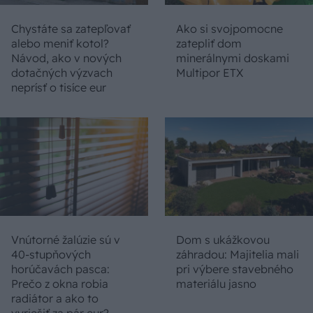
Chystáte sa zatepľovať
Ako si svojpomocne
alebo meniť kotol?
zatepliť dom
Návod, ako v nových
minerálnymi doskami
dotačných výzvach
Multipor ETX
neprísť o tisíce eur
Vnútorné žalúzie sú v
Dom s ukážkovou
40-stupňových
záhradou: Majitelia mali
horúčavách pasca:
pri výbere stavebného
Prečo z okna robia
materiálu jasno
radiátor a ako to