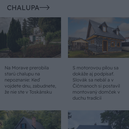
CHALUPA
Na Morave prerobila
S motorovou pílou sa
starú chalupu na
dokáže aj podpísať.
nepoznanie: Keď
Slovák sa nebál a v
vojdete dnu, zabudnete,
Čičmanoch si postavil
že nie ste v Toskánsku
montovaný domček v
duchu tradícií