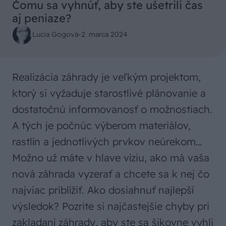
Čomu sa vyhnúť, aby ste ušetrili čas
aj peniaze?
Lucia Gogová
-
2. marca 2024
Realizácia záhrady je veľkým projektom,
ktorý si vyžaduje starostlivé plánovanie a
dostatočnú informovanosť o možnostiach.
A tých je počnúc výberom materiálov,
rastlín a jednotlivých prvkov neúrekom…
Možno už máte v hlave víziu, ako má vaša
nová záhrada vyzerať a chcete sa k nej čo
najviac priblížiť. Ako dosiahnuť najlepší
výsledok? Pozrite si najčastejšie chyby pri
zakladaní záhrady, aby ste sa šikovne vyhli