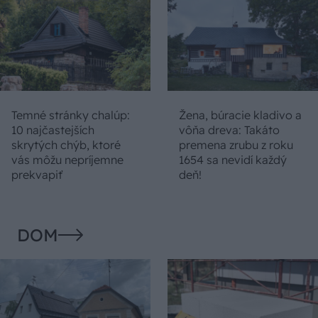
Temné stránky chalúp:
Žena, búracie kladivo a
10 najčastejších
vôňa dreva: Takáto
skrytých chýb, ktoré
premena zrubu z roku
vás môžu nepríjemne
1654 sa nevidí každý
prekvapiť
deň!
DOM