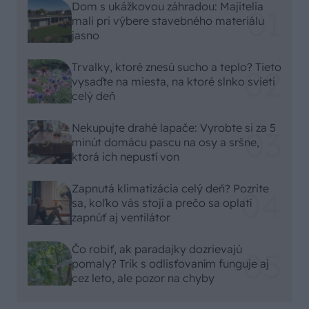
Dom s ukážkovou záhradou: Majitelia
mali pri výbere stavebného materiálu
jasno
Trvalky, ktoré znesú sucho a teplo? Tieto
vysaďte na miesta, na ktoré slnko svieti
celý deň
Nekupujte drahé lapače: Vyrobte si za 5
minút domácu pascu na osy a sršne,
ktorá ich nepustí von
Zapnutá klimatizácia celý deň? Pozrite
sa, koľko vás stojí a prečo sa oplatí
zapnúť aj ventilátor
Čo robiť, ak paradajky dozrievajú
pomaly? Trik s odlisťovaním funguje aj
cez leto, ale pozor na chyby