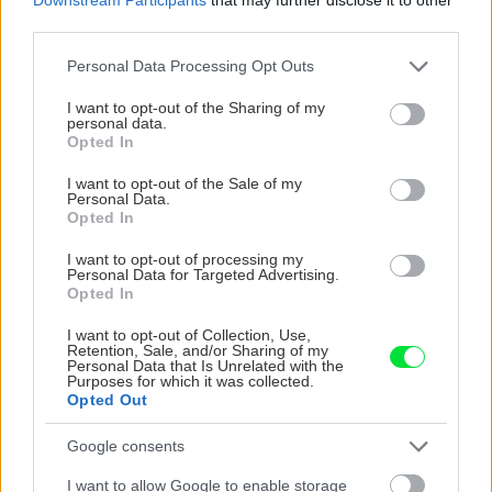
third parties.
Please note that this website/app uses one or more Google
Personal Data Processing Opt Outs
services and may gather and store information including but
not limited to your visit or usage behaviour. You may click to
I want to opt-out of the Sharing of my
personal data.
grant or deny consent to Google and its third-party tags to
Opted In
use your data for below specified purposes in below Google
Chcete dominantu interiéru, ktorá pritiahne
consent section.
I want to opt-out of the Sale of my
pohľady? Vyrobte si takéto masívne orechové
Personal Data.
svietidlo
Opted In
I want to opt-out of processing my
Personal Data for Targeted Advertising.
Opted In
I want to opt-out of Collection, Use,
Retention, Sale, and/or Sharing of my
Personal Data that Is Unrelated with the
Purposes for which it was collected.
Opted Out
Google consents
I want to allow Google to enable storage