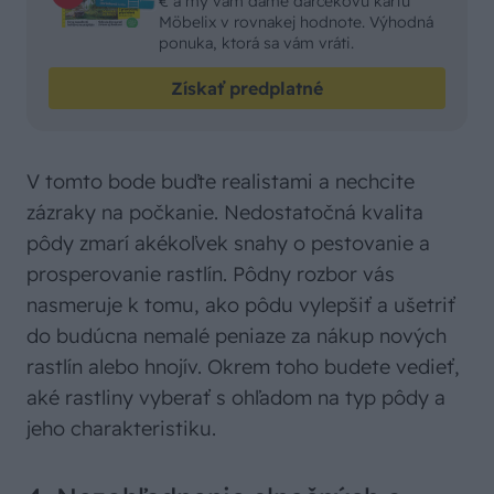
€ a my vám dáme darčekovú kartu
Möbelix v rovnakej hodnote. Výhodná
ponuka, ktorá sa vám vráti.
Získať predplatné
V tomto bode buďte realistami a nechcite
zázraky na počkanie. Nedostatočná kvalita
pôdy zmarí akékoľvek snahy o pestovanie a
prosperovanie rastlín. Pôdny rozbor vás
nasmeruje k tomu, ako pôdu vylepšiť a ušetriť
do budúcna nemalé peniaze za nákup nových
rastlín alebo hnojív. Okrem toho budete vedieť,
aké rastliny vyberať s ohľadom na typ pôdy a
jeho charakteristiku.