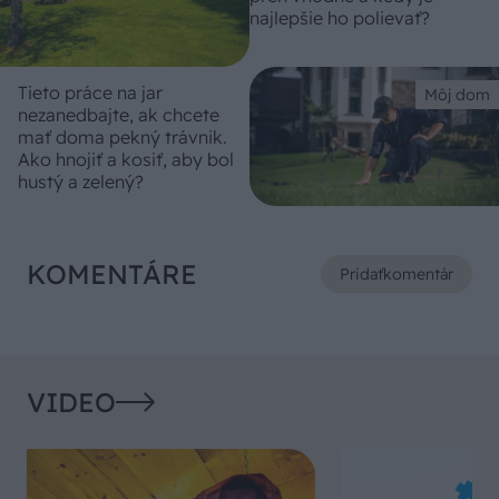
najlepšie ho polievať?
Tieto práce na jar
Môj dom
nezanedbajte, ak chcete
mať doma pekný trávnik.
Ako hnojiť a kosiť, aby bol
hustý a zelený?
KOMENTÁRE
Pridať
komentár
VIDEO