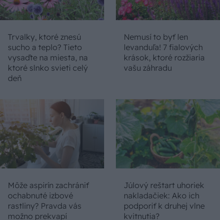
Trvalky, ktoré znesú
Nemusí to byť len
sucho a teplo? Tieto
levanduľa! 7 fialových
vysaďte na miesta, na
krások, ktoré rozžiaria
ktoré slnko svieti celý
vašu záhradu
deň
Môže aspirín zachrániť
Júlový reštart uhoriek
ochabnuté izbové
nakladačiek: Ako ich
rastliny? Pravda vás
podporiť k druhej vlne
možno prekvapí
kvitnutia?