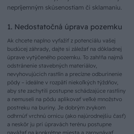
nepríjemným skúsenostiam či sklamaniu.
1. Nedostatočná úprava pozemku
Ak chcete naplno vyťažiť z potenciálu vašej
budúcej záhrady, dajte si záležať na dôkladnej
úprave vytýčeného pozemku. To zahŕňa najmä
odstránenie stavebných materiálov,
nevyhovujúcich rastlín a precízne odburinenie
pôdy – ideálne v rozpätí niekoľkých týždňov,
aby ste zachytili postupne schádzajúce rastliny
a nemuseli na pôdu aplikovať veľké množstvo
postreku na buriny. Je dobrým zvykom
odhrnúť vrchnú ornicu (ako najúrodnejšiu časť)
a neskôr ju pri úpravách terénu postupne
navážať na konkrétne miesta a zarovnávať.