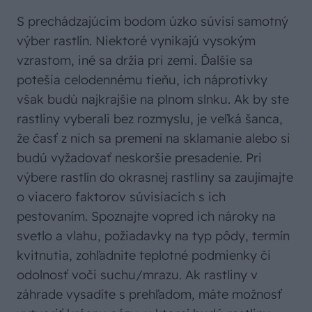
S prechádzajúcim bodom úzko súvisí samotný
výber rastlín. Niektoré vynikajú vysokým
vzrastom, iné sa držia pri zemi. Ďalšie sa
potešia celodennému tieňu, ich náprotivky
však budú najkrajšie na plnom slnku. Ak by ste
rastliny vyberali bez rozmyslu, je veľká šanca,
že časť z nich sa premení na sklamanie alebo si
budú vyžadovať neskoršie presadenie. Pri
výbere rastlín do okrasnej rastliny sa zaujímajte
o viacero faktorov súvisiacich s ich
pestovaním. Spoznajte vopred ich nároky na
svetlo a vlahu, požiadavky na typ pôdy, termín
kvitnutia, zohľadnite teplotné podmienky či
odolnosť voči suchu/mrazu. Ak rastliny v
záhrade vysadíte s prehľadom, máte možnosť