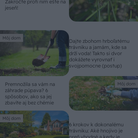
Zakročte proti nim ešte na
jeseň!
Môj dom
Dajte zbohom hrboľatému
trávniku a jamám, kde sa
drží voda! Takto si dvor
dokážete vyrovnať i
svojpomocne (postup)
Premnožila sa vám na
Môj dom
záhrade púpava? 6
spôsobov, ako sa jej
zbavíte aj bez chémie
Môj dom
6 krokov k dokonalému
trávniku: Aké hnojivo je
preň vhodné a kedy je