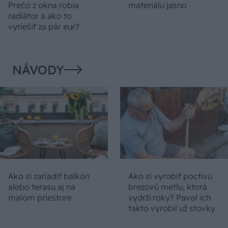
Prečo z okna robia
materiálu jasno
radiátor a ako to
vyriešiť za pár eur?
NÁVODY
Ako si zariadiť balkón
Ako si vyrobiť poctivú
alebo terasu aj na
brezovú metlu, ktorá
malom priestore
vydrží roky? Pavol ich
takto vyrobil už stovky