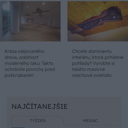
Krása olejovaného
Chcete dominantu
dreva, odolnosť
interiéru, ktorá pritiahne
moderného laku: Takto
pohľady? Vyrobte si
ochránite povrchy pred
takéto masívne
poškriabaním
orechové svietidlo
NAJČÍTANEJŠIE
TÝŽDEŇ
MESIAC