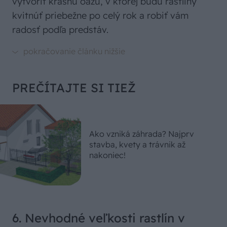
vytvoriť krásnu oázu, v ktorej budú rastliny
kvitnúť priebežne po celý rok a robiť vám
radosť podľa predstáv.
PREČÍTAJTE SI TIEŽ
Ako vzniká záhrada? Najprv
stavba, kvety a trávnik až
nakoniec!
6. Nevhodné veľkosti rastlín v