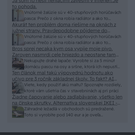
Ja som to riešil tieniacimi závesmi v interieri.Je
to pohoda.
Vnútorné žalúzie sú v 40-stupňových horúčavách
pasca: Prečo z okna robia radiátor a ako to
Akurát ten problém doma riešime na oknách z
vyriešiť za pár eur?
južnej strany. Pravdepodobne pôjdeme do
vonkajšieho tienenia na spôsob markízy
Vnútorné žalúzie sú v 40-stupňových horúčavách
250x150cm. Čínsky predajcovia idú okolo 100
pasca: Prečo z okna robia radiátor a ako to
eur kus.
Bros sprej necaka kym osa vypije moje pivo.
vyriešiť za pár eur?
Zaroven nasmrdi cele hniezdo a neostane tam
nic zive. Vasa pasca naucinke moc efektivne.
Nekupujte drahé lapače: Vyrobte si za 5 minút
Skor pritiahne slimaky
domácu pascu na osy a sršne, ktorá ich nepustí
Ten článok mal takú výpovednú hodnotu ako
von
učivo pre 3 ročník základnej školy. To fakt? AI
alebo nejaka kniha z VŠ? Dnešné rychlotvrdnuce
Viete, kedy použiť akú maltu? Spoznajte rozdiely,
malty - pevnosť 40 Mpa a doba schnutia tak 15
ktoré vám ušetria čas v stavebninách aj pri práci
minut , k tomu vodotesné s kryštálikou. A rozdiel
Žiadne čapovanie alebo zadlabávanie, všetko len
na čínske skrutky. Alternatíva slovenskej IKEI -
- schnutie a zretie. Nič?
čo sa týka pevnosti. Autor si nedal veľa námahy s
Záhradné ležadlá v obchodoch sú predražené.
remeselným spracovaním, škoda. No lepšie než
Toto si vyrobíte pod 140 eur a je oveľa
ten odpad z DTD predávaný v Kauflande alebo
pohodlnejšie!
Lídli.