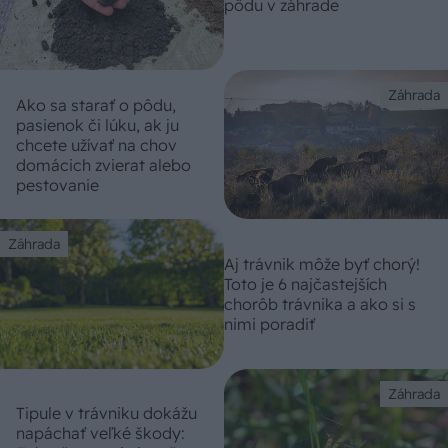
pôdu v záhrade
Záhrada
Ako sa starať o pôdu,
pasienok či lúku, ak ju
chcete užívať na chov
domácich zvierat alebo
pestovanie
Záhrada
Aj trávnik môže byť chorý!
Toto je 6 najčastejších
chorôb trávnika a ako si s
nimi poradiť
Záhrada
Tipule v trávniku dokážu
napáchať veľké škody: