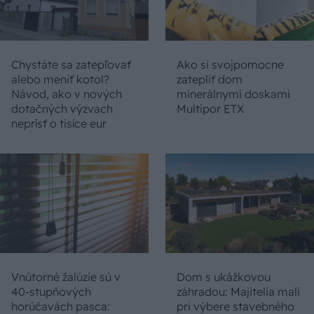
Chystáte sa zatepľovať
Ako si svojpomocne
alebo meniť kotol?
zatepliť dom
Návod, ako v nových
minerálnymi doskami
dotačných výzvach
Multipor ETX
neprísť o tisíce eur
Vnútorné žalúzie sú v
Dom s ukážkovou
40-stupňových
záhradou: Majitelia mali
horúčavách pasca:
pri výbere stavebného