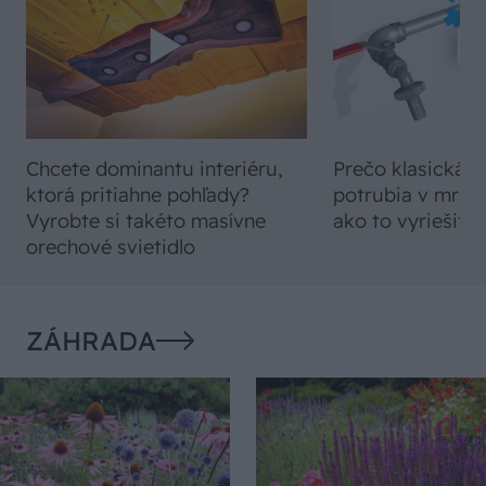
Chcete dominantu interiéru,
Prečo klasická iz
ktorá pritiahne pohľady?
potrubia v mrazo
Vyrobte si takéto masívne
ako to vyriešiť r
orechové svietidlo
ZÁHRADA