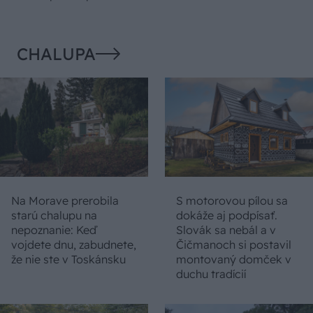
CHALUPA
Na Morave prerobila
S motorovou pílou sa
starú chalupu na
dokáže aj podpísať.
nepoznanie: Keď
Slovák sa nebál a v
vojdete dnu, zabudnete,
Čičmanoch si postavil
že nie ste v Toskánsku
montovaný domček v
duchu tradícií