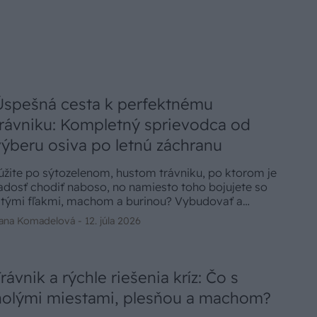
Úspešná cesta k perfektnému
trávniku: Kompletný sprievodca od
výberu osiva po letnú záchranu
úžite po sýtozelenom, hustom trávniku, po ktorom je
adosť chodiť naboso, no namiesto toho bojujete so
ltými fľakmi, machom a burinou? Vybudovať a
držať dokonalý zelený koberec je snom mnohých
ana Komadelová -
12. júla 2026
áhradkárov. Nezáleží na tom, či sa rozhodnete pre
lasický výsev zo semena, alebo investujete do
otového koberca. Rozhodujúci je správny výber
rávnej zmesi pre vaše podmienky a dodržiavanie
rávnik a rýchle riešenia kríz: Čo s
elezných pravidiel sezónnej údržby.
holými miestami, plesňou a machom?