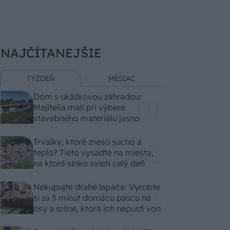
NAJČÍTANEJŠIE
TÝŽDEŇ
MESIAC
Dom s ukážkovou záhradou:
Majitelia mali pri výbere
stavebného materiálu jasno
Trvalky, ktoré znesú sucho a
teplo? Tieto vysaďte na miesta,
na ktoré slnko svieti celý deň
Nekupujte drahé lapače: Vyrobte
si za 5 minút domácu pascu na
osy a sršne, ktorá ich nepustí von