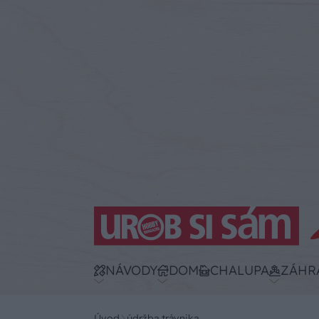
NÁVODY
DOM
CHALUPA
ZÁHR
Úvod
údržba trávnika