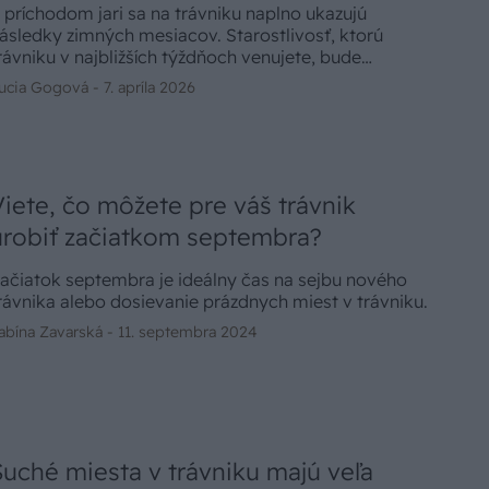
 príchodom jari sa na trávniku naplno ukazujú
ásledky zimných mesiacov. Starostlivosť, ktorú
rávniku v najbližších týždňoch venujete, bude
ozhodovať o tom, či bude v lete hustý a zelený alebo
ucia Gogová -
7. apríla 2026
lný fľakov a buriny. Ako rýchlo vyriešiť tri
ajčastejšie krízy?
Viete, čo môžete pre váš trávnik
urobiť začiatkom septembra?
ačiatok septembra je ideálny čas na sejbu nového
rávnika alebo dosievanie prázdnych miest v trávniku.
abína Zavarská -
11. septembra 2024
Suché miesta v trávniku majú veľa