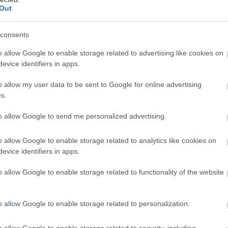
Out
Dva akumulátory, jedinečný výkon. To
consents
je aku kosačka UniversalRotak 2x18V-
o allow Google to enable storage related to advertising like cookies on
37-550
evice identifiers in apps.
bjavte, aká ľahká môže byť údržba záhrady vďaka
o allow my user data to be sent to Google for online advertising
ile dvoch 18V akumulátorov. Aku kosačka Bosch
s.
niversalRotak 2x18V-37-550 vás prekvapí nielen
vojim výkonom, ale aj intuitívnym ovládaním a
to allow Google to send me personalized advertising.
. mája 2023
nožstvom užitočných funkcií, ktoré premenia
osenie trávy na jednoduchú a nenáročnú aktivitu.
o allow Google to enable storage related to analytics like cookies on
evice identifiers in apps.
Čo treba urobiť v záhrade na konci leta
a ako ju pripraviť na jeseň
o allow Google to enable storage related to functionality of the website
re väčšinu záhradkárov znamená koniec leta zber
rody a odstraňovanie rastlín, ktoré už odrodili či
o allow Google to enable storage related to personalization.
dkvitli. Zároveň sa treba pripraviť na jesenný výsev.
o ešte v záhradke urobiť, kým príde jeseň?
abína Zavarská -
9. septembra 2022
o allow Google to enable storage related to security, including