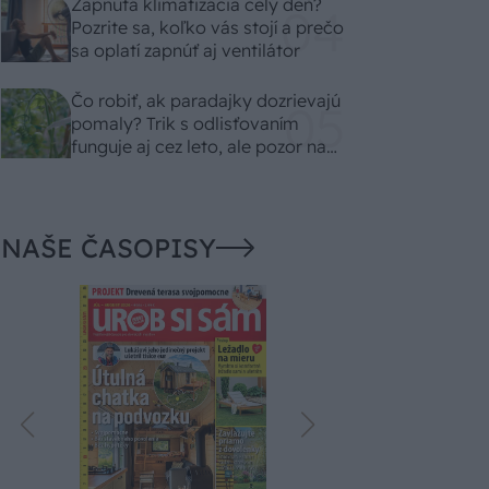
Zapnutá klimatizácia celý deň?
Pozrite sa, koľko vás stojí a prečo
sa oplatí zapnúť aj ventilátor
Čo robiť, ak paradajky dozrievajú
pomaly? Trik s odlisťovaním
funguje aj cez leto, ale pozor na
chyby
NAŠE ČASOPISY