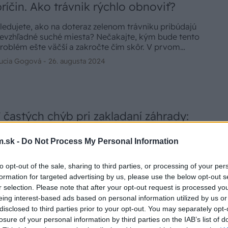
príčin. Ako trávnik rýchlo obnoviť?
ledujete, ako na doteraz zelenom trávniku pribúdajú
evzhľadné suché miesta? Nečakajte, kým bude tento
roblém ešte väčší a zakročte čím skôr. V prvom
roku sa pokúste odhaliť príčinu a pustite sa do
ucia Gogová -
26. augusta 2024
bnovy trávnika s cieľom posilniť jeho rast.
7 častých chýb pri zakladaní záhrady:
Čomu sa vyhnúť, aby ste ušetrili čas aj
.sk -
Do Not Process My Personal Information
peniaze?
ealizácia záhrady je veľkým projektom, ktorý si
to opt-out of the sale, sharing to third parties, or processing of your per
yžaduje starostlivé plánovanie a dostatočnú
formation for targeted advertising by us, please use the below opt-out s
nformovanosť o možnostiach. A tých je počnúc
r selection. Please note that after your opt-out request is processed y
ýberom materiálov, rastlín a jednotlivých prvkov
eing interest-based ads based on personal information utilized by us or
ucia Gogová -
2. marca 2024
eúrekom… Možno už máte v hlave víziu, ako má vaša
disclosed to third parties prior to your opt-out. You may separately opt-
ová záhrada vyzerať a chcete sa k nej čo najviac
losure of your personal information by third parties on the IAB’s list of
riblížiť. Ako dosiahnuť najlepší výsledok? Pozrite si