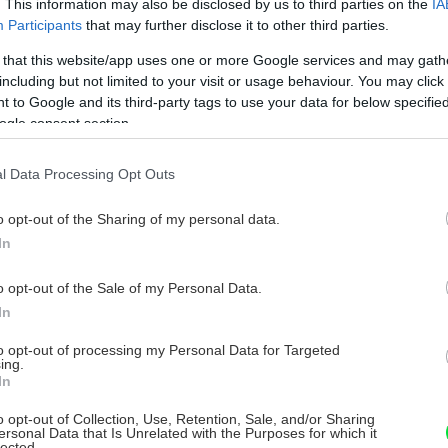
. This information may also be disclosed by us to third parties on the
IA
ajčastejšie chyby pri zakladaní záhrady, aby ste sa
Tipule v trávniku dokážu napáchať
Participants
that may further disclose it to other third parties.
ikovne vyhli nepríjemným skúsenostiam či
veľké škody: Zakročte proti nim ešte
klamaniu.
 that this website/app uses one or more Google services and may gath
na jeseň!
including but not limited to your visit or usage behaviour. You may click 
 to Google and its third-party tags to use your data for below specifi
oletuje u vás na záhrade veľký „komár“ s dlhými
ogle consent section.
ohami a obávate sa uštipnutia? Tipuľa bahenná sa
zhľadom ponáša na komára, no neživí sa krvou. Jej
l Data Processing Opt Outs
rítomnosť na záhrade však neveští nič dobré. Larvy
ucia Gogová -
5. októbra 2023
ipule totiž dokážu v trávniku napáchať nemalé škody.
o opt-out of the Sharing of my personal data.
In
Aj trávnik môže byť chorý! Toto je 6
o opt-out of the Sale of my Personal Data.
najčastejších chorôb trávnika a ako si
In
s nimi poradiť
to opt-out of processing my Personal Data for Targeted
taráte sa o neho, ako najlepšie viete, no napriek
ing.
In
omu váš trávnik mení farebnosť, oslabuje sa jeho
ast alebo odumierajú celé časti? Možno ho postihlo
o opt-out of Collection, Use, Retention, Sale, and/or Sharing
edno z týchto najčastejších ochorení.
. júna 2023
ersonal Data that Is Unrelated with the Purposes for which it
lected.