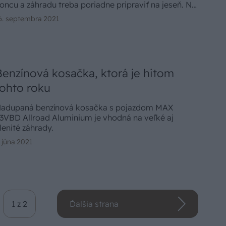
oncu a záhradu treba poriadne pripraviť na jeseň. Na
o netreba zabudnúť, aby bola na jar zdravá a
6. septembra 2021
rásna?
Benzínová kosačka, ktorá je hitom
tohto roku
adupaná benzínová kosačka s pojazdom MAX
3VBD Allroad Aluminium je vhodná na veľké aj
lenité záhrady.
. júna 2021
1 z 2
Ďalšia strana