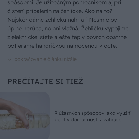
spôsobmi. Je užitočným pomocníkom aj pri
čistení pripálenín na žehličke. Ako na to?
Najskôr dáme žehličku nahriať. Nesmie byť
úplne horúca, no ani vlažná. Žehličku vypojíme
z elektrickej siete a ešte teplý povrch opatrne
potierame handričkou namočenou v octe.
PREČÍTAJTE SI TIEŽ
9 úžasných spôsobov, ako využiť
ocot v domácnosti a záhrade