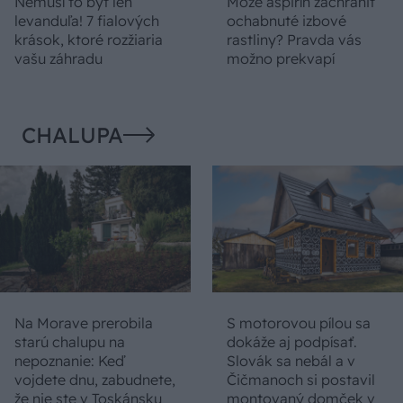
Nemusí to byť len
Môže aspirín zachrániť
levanduľa! 7 fialových
ochabnuté izbové
krások, ktoré rozžiaria
rastliny? Pravda vás
vašu záhradu
možno prekvapí
CHALUPA
Na Morave prerobila
S motorovou pílou sa
starú chalupu na
dokáže aj podpísať.
nepoznanie: Keď
Slovák sa nebál a v
vojdete dnu, zabudnete,
Čičmanoch si postavil
že nie ste v Toskánsku
montovaný domček v