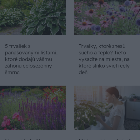
5 trvaliek s
Trvalky, ktoré znesú
panašovanými listami,
sucho a teplo? Tieto
ktoré dodajú vášmu
vysaďte na miesta, na
záhonu celosezónny
ktoré slnko svieti celý
šmrnc
deň