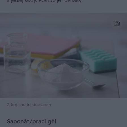
a jedlej sódy. Postup je rovnaký.
Zdroj: shutterstock.com
Saponát/prací gél