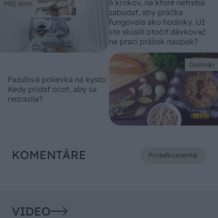
6 krokov, na ktoré netreba
Môj dom
zabúdať, aby práčka
fungovala ako hodinky. Už
ste skúsili otočiť dávkovač
na prací prášok naopak?
Gurmán
Fazuľová polievka na kyslo:
Kedy pridať ocot, aby sa
nezrazila?
KOMENTÁRE
Pridať
komentár
VIDEO