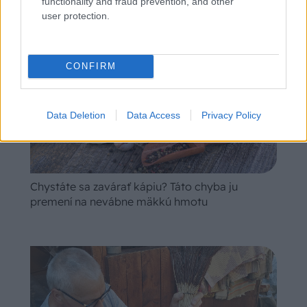
functionality and fraud prevention, and other
user protection.
CONFIRM
Data Deletion
Data Access
Privacy Policy
Chystáte sa zavárať kápiu? Táto chyba ju
premení na nevábne mäkkú hmotu