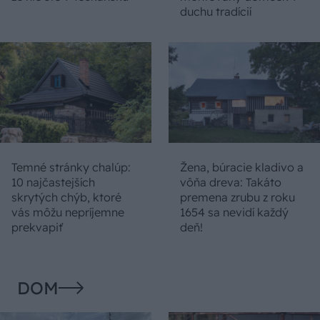
duchu tradícií
Temné stránky chalúp:
Žena, búracie kladivo a
10 najčastejších
vôňa dreva: Takáto
skrytých chýb, ktoré
premena zrubu z roku
vás môžu nepríjemne
1654 sa nevidí každý
prekvapiť
deň!
DOM