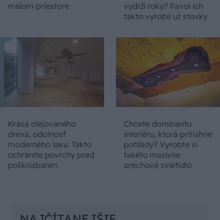
malom priestore
vydrží roky? Pavol ich
takto vyrobil už stovky
Krása olejovaného
Chcete dominantu
dreva, odolnosť
interiéru, ktorá pritiahne
moderného laku: Takto
pohľady? Vyrobte si
ochránite povrchy pred
takéto masívne
poškriabaním
orechové svietidlo
NAJČÍTANEJŠIE