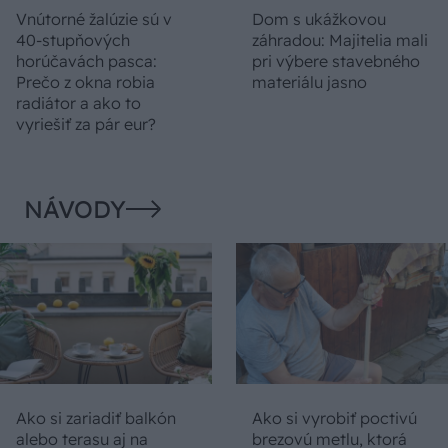
Vnútorné žalúzie sú v
Dom s ukážkovou
40-stupňových
záhradou: Majitelia mali
horúčavách pasca:
pri výbere stavebného
Prečo z okna robia
materiálu jasno
radiátor a ako to
vyriešiť za pár eur?
NÁVODY
Ako si zariadiť balkón
Ako si vyrobiť poctivú
alebo terasu aj na
brezovú metlu, ktorá