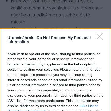
Na záver skontrolujeme čistotu trysiek,
žehličku necháme vychladnúť a s otvorenou
nádržkou ju odložíme na suché a čisté
miesto.
Ak sa problém s vodným kameňom u
žehličky opakuje pravidelne, stojí za zváženie
Urobsisám.sk -
Do Not Process My Personal
Information
používať radšej demineralizovanú vodu
miesto obyčajnej z vodovodného kohútika.
If you wish to opt-out of the sale, sharing to third parties, or
processing of your personal or sensitive information for
targeted advertising by us, please use the below opt-out
section to confirm your selection. Please note that after your
Ak máte pred domácimi postupmi rešpekt
opt-out request is processed you may continue seeing
alebo sa ukázali ako menej účinné, je dobré
interest-based ads based on personal information utilized by
vedieť, že na bežné problémy so žehličkou sú k
us or personal information disclosed to third parties prior to
your opt-out. You may separately opt-out of the further
získaniu aj
hotové čistiace prostriedky
–
disclosure of your personal information by third parties on the
čističe na pripálené zvyšky a odvápňovacie
IAB’s list of downstream participants. This information may
prípravky pre žehličky.
also be disclosed by us to third parties on the
IAB’s List of
Downstream Participants
that may further disclose it to other