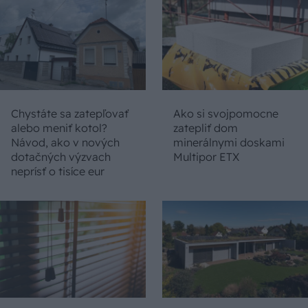
Chystáte sa zatepľovať
Ako si svojpomocne
alebo meniť kotol?
zatepliť dom
Návod, ako v nových
minerálnymi doskami
dotačných výzvach
Multipor ETX
neprísť o tisíce eur