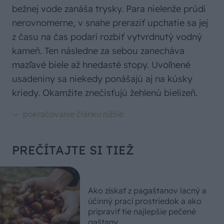
bežnej vode zanáša trysky. Para nielenže prúdi
nerovnomerne, v snahe preraziť upchatie sa jej
z času na čas podarí rozbiť vytvrdnutý vodný
kameň. Ten následne za sebou zanecháva
mazľavé biele až hnedasté stopy. Uvoľnené
usadeniny sa niekedy ponášajú aj na kúsky
kriedy. Okamžite znečisťujú žehlenú bielizeň.
PREČÍTAJTE SI TIEŽ
Ako získať z pagaštanov lacný a
účinný prací prostriedok a ako
pripraviť tie najlepšie pečené
gaštany