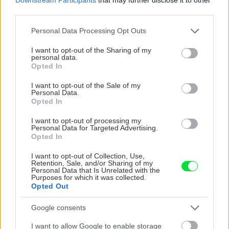
third parties.
Text: Lucia Gogová
Please note that this website/app uses one or more Google
Personal Data Processing Opt Outs
services and may gather and store information including but
Foto: shutterstock.com
not limited to your visit or usage behaviour. You may click to
I want to opt-out of the Sharing of my
personal data.
grant or deny consent to Google and its third-party tags to
Opted In
use your data for below specified purposes in below Google
consent section.
Nech vám žiadna novinka neunikne
I want to opt-out of the Sale of my
Personal Data.
Odoberajte týždenný prehľad najlepších článkov
Opted In
emailom
I want to opt-out of processing my
Personal Data for Targeted Advertising.
Odoberať newsletter
Opted In
I want to opt-out of Collection, Use,
Retention, Sale, and/or Sharing of my
Personal Data that Is Unrelated with the
Purposes for which it was collected.
Komentovať
Zdieľať
Opted Out
Google consents
Údržba a opravy
I want to allow Google to enable storage
Domáce recepty
domáce spotrebiče
ocot