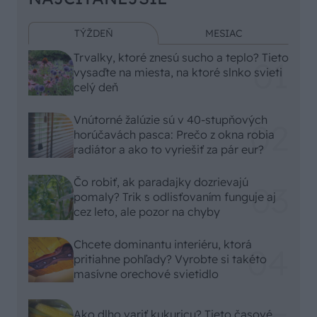
TÝŽDEŇ
MESIAC
Trvalky, ktoré znesú sucho a teplo? Tieto
vysaďte na miesta, na ktoré slnko svieti
celý deň
Vnútorné žalúzie sú v 40-stupňových
horúčavách pasca: Prečo z okna robia
radiátor a ako to vyriešiť za pár eur?
Čo robiť, ak paradajky dozrievajú
pomaly? Trik s odlisťovaním funguje aj
cez leto, ale pozor na chyby
Chcete dominantu interiéru, ktorá
pritiahne pohľady? Vyrobte si takéto
masívne orechové svietidlo
Ako dlho variť kukuricu? Tieto časové