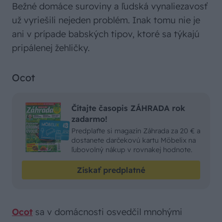
Bežné domáce suroviny a ľudská vynaliezavosť
už vyriešili nejeden problém. Inak tomu nie je
ani v prípade babských tipov, ktoré sa týkajú
pripálenej žehličky.
Ocot
Čítajte časopis ZÁHRADA rok
zadarmo!
Predplaťte si magazín Záhrada za 20 € a
dostanete darčekovú kartu Möbelix na
ľubovolný nákup v rovnakej hodnote.
Získať predplatné
Ocot
sa v domácnosti osvedčil mnohými