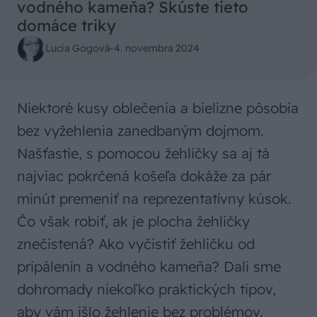
vodného kameňa? Skúste tieto
domáce triky
Lucia Gogová
-
4. novembra 2024
Niektoré kusy oblečenia a bielizne pôsobia
bez vyžehlenia zanedbaným dojmom.
Našťastie, s pomocou žehličky sa aj tá
najviac pokrčená košeľa dokáže za pár
minút premeniť na reprezentatívny kúsok.
Čo však robiť, ak je plocha žehličky
znečistená? Ako vyčistiť žehličku od
pripálenín a vodného kameňa? Dali sme
dohromady niekoľko praktických tipov,
aby vám išlo žehlenie bez problémov.