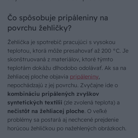
Čo spôsobuje pripáleniny na
povrchu žehličky?
Žehlička je spotrebič pracujúci s vysokou
teplotou, ktorá môže presahovať až 200 °C. Je
skonštruovaná z materiálov, ktoré týmto
teplotám dokážu dlhodobo odolávať. Ak sa na
žehliacej ploche objavia
pripáleniny
,
nepochádzajú z jej povrchu. Zvyčajne ide o
kombináciu pripálených zvyškov
syntetických textílií
(zle zvolená teplota) a
nečistôt na žehliacej ploche
. O veľké
problémy sa postará aj nechcené prejdenie
horúcou žehličkou po nažehlených obrázkoch.