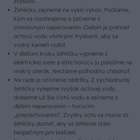
zvyškov.
Žehličku zapneme na vyšší výkon. Počkáme,
kým sa rozohrejeme a začneme s
intenzívnym naparovaním. Cieľom je prehnať
octovú vodu všetkými tryskami, aby sa
vodný kameň rozbil.
V ďalšom kroku žehličku vypneme z
elektrickej siete a ešte horúcu ju položíme na
mokrý uterák. Necháme polhodinu chladnúť.
Na rade je očistenie nádržky. Z vychladnutej
žehličky vylejeme zvyšok octovej vody,
dolejeme už iba čistú vodu a začneme s
ďalším naparovaním – horúcim
„preplachovaním“. Zvyšky octu sa musia zo
žehličky dostať, aby sa žehlenie stalo
bezpečným pre bielizeň.