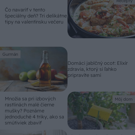
Recepty
Čo navariť v tento
špeciálny deň? Tri delikátne
tipy na valentínsku večeru
Gurmán
Domáci jablčný ocot: Elixír
zdravia, ktorý si ľahko
pripravíte sami
Množia sa pri izbových
Môj dom
rastlinách malé čierne
mušky? Poznáme
jednoduché 4 triky, ako sa
smútiviek zbaviť