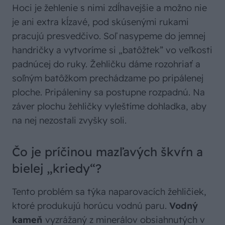
Hoci je žehlenie s nimi zdĺhavejšie a možno nie
je ani extra kĺzavé, pod skúsenými rukami
pracujú presvedčivo. Soľ nasypeme do jemnej
handričky a vytvoríme si „batôžtek” vo veľkosti
padnúcej do ruky. Žehličku dáme rozohriať a
soľným batôžkom prechádzame po pripálenej
ploche. Pripáleniny sa postupne rozpadnú. Na
záver plochu žehličky vyleštíme dohladka, aby
na nej nezostali zvyšky soli.
Čo je príčinou mazľavých škvŕn a
bielej „kriedy“?
Tento problém sa týka naparovacích žehličiek,
ktoré produkujú horúcu vodnú paru.
Vodný
kameň
vyzrážaný z minerálov obsiahnutých v