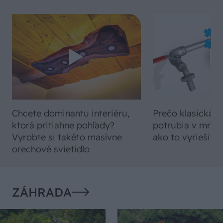
Chcete dominantu interiéru,
Prečo klasická iz
ktorá pritiahne pohľady?
potrubia v mrazo
Vyrobte si takéto masívne
ako to vyriešiť r
orechové svietidlo
ZÁHRADA