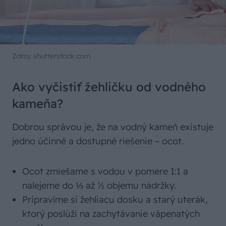
Zdroj: shutterstock.com
Ako vyčistiť žehličku od vodného
kameňa?
Dobrou správou je, že na vodný kameň existuje
jedno účinné a dostupné riešenie – ocot.
Ocot zmiešame s vodou v pomere 1:1 a
nalejeme do ⅓ až ½ objemu nádržky.
Pripravíme si žehliacu dosku a starý uterák,
ktorý poslúži na zachytávanie vápenatých