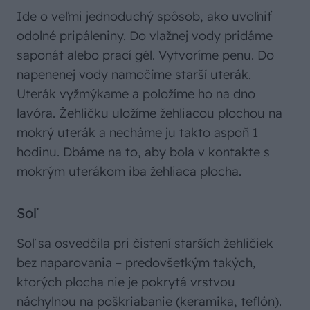
Ide o veľmi jednoduchý spôsob, ako uvoľniť
odolné pripáleniny. Do vlažnej vody pridáme
saponát alebo prací gél. Vytvoríme penu. Do
napenenej vody namočíme starší uterák.
Uterák vyžmýkame a položíme ho na dno
lavóra. Žehličku uložíme žehliacou plochou na
mokrý uterák a necháme ju takto aspoň 1
hodinu. Dbáme na to, aby bola v kontakte s
mokrým uterákom iba žehliaca plocha.
Soľ
Soľ sa osvedčila pri čistení starších žehličiek
bez naparovania – predovšetkým takých,
ktorých plocha nie je pokrytá vrstvou
náchylnou na poškriabanie (keramika, teflón).