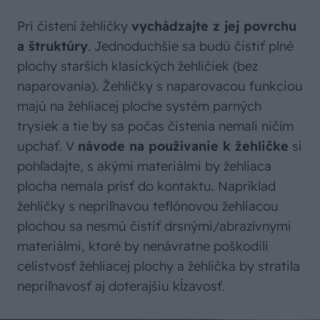
Pri čistení žehličky
vychádzajte z jej povrchu
a štruktúry
. Jednoduchšie sa budú čistiť plné
plochy starších klasických žehličiek (bez
naparovania). Žehličky s naparovacou funkciou
majú na žehliacej ploche systém parných
trysiek a tie by sa počas čistenia nemali ničím
upchať. V
návode na používanie k žehličke
si
pohľadajte, s akými materiálmi by žehliaca
plocha nemala prísť do kontaktu. Napríklad
žehličky s nepriľnavou teflónovou žehliacou
plochou sa nesmú čistiť drsnými/abrazívnymi
materiálmi, ktoré by nenávratne poškodili
celistvosť žehliacej plochy a žehlička by stratila
nepriľnavosť aj doterajšiu kĺzavosť.