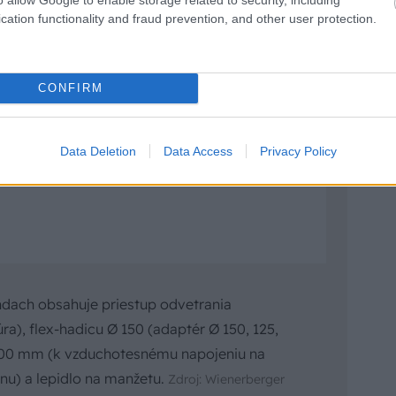
cation functionality and fraud prevention, and other user protection.
CONFIRM
Data Deletion
Data Access
Privacy Policy
dach obsahuje priestup odvetrania
ra), flex-hadicu Ø 150 (adaptér Ø 150, 125,
500 mm (k vzduchotesnému napojeniu na
nu) a lepidlo na manžetu.
Zdroj: Wienerberger