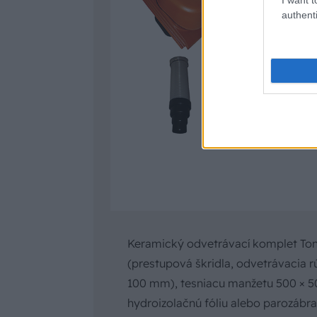
authenti
Keramický odvetrávací komplet Ton
(prestupová škridla, odvetrávacia rú
100 mm), tesniacu manžetu 500 × 
hydroizolačnú fóliu alebo parozábra