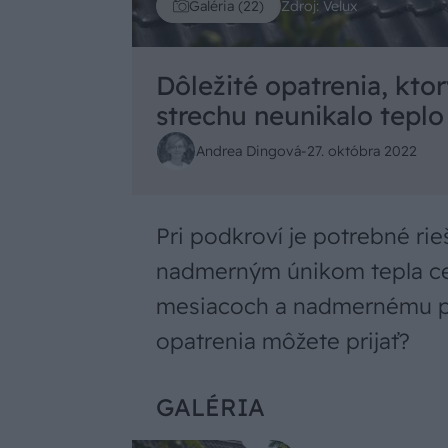
Zdroj: Velux
Galéria (22)
Dôležité opatrenia, kto
strechu neunikalo teplo 
Andrea Dingová
-
27. októbra 2022
Pri podkroví je potrebné rie
nadmerným únikom tepla cez
mesiacoch a nadmernému pr
opatrenia môžete prijať?
GALÉRIA