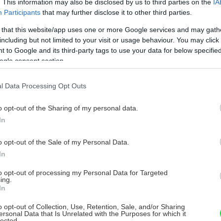
. This information may also be disclosed by us to third parties on the
IA
riéru v podobe tepla. Čím je táto hodnota
Participants
that may further disclose it to other third parties.
va. Zatiaľ čo v zime sú solárne zisky vítané,
 that this website/app uses one or more Google services and may gath
ieniť. Ak nechcete už zabudované staršie
including but not limited to your visit or usage behaviour. You may click 
ybaviť napríklad roletami.
 to Google and its third-party tags to use your data for below specifi
ogle consent section.
 proti prehrievaniu podkrovia je
l Data Processing Opt Outs
ení. Tu je však potrebné byť obozretný a
o opt-out of the Sharing of my personal data.
 energie. V prípade tepelných čerpadiel je
In
o. Funkciu chladenia ponúkajú v súčasnosti
o opt-out of the Sale of my Personal Data.
In
to opt-out of processing my Personal Data for Targeted
ing.
In
o opt-out of Collection, Use, Retention, Sale, and/or Sharing
ersonal Data that Is Unrelated with the Purposes for which it
lected.