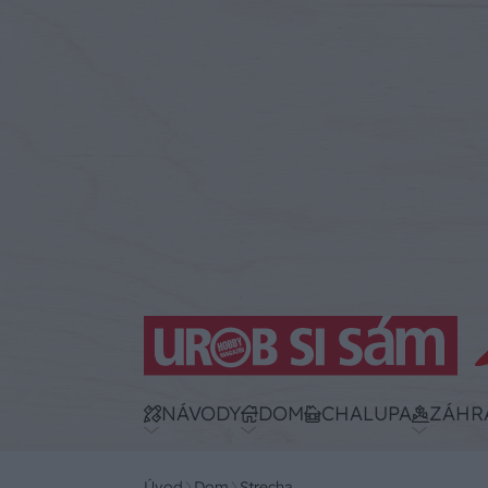
NÁVODY
DOM
CHALUPA
ZÁHR
Úvod
Dom
Strecha