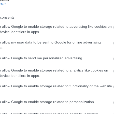
 predstavuje zvýšene riziko nielen zatečenia
Out
ku tepla. Preto je potrebné používať
hnuté na mieru danej krytiny. Výrobcovia
consents
né systémy aj pre spoľahlivé a vodotesné
o allow Google to enable storage related to advertising like cookies on
kridly na strešnú fóliu a krytinu pre
evice identifiers in apps.
systém.
o allow my user data to be sent to Google for online advertising
s.
ži na rýchly odťah vzduchu v dôsledku
ižne 176 cm²). Ide o vodotesné a vetrotesné
to allow Google to send me personalized advertising.
nosťou proti UV žiareniu a poveternostným
há a bezpečná.
o allow Google to enable storage related to analytics like cookies on
evice identifiers in apps.
o allow Google to enable storage related to functionality of the website
o allow Google to enable storage related to personalization.
o allow Google to enable storage related to security, including