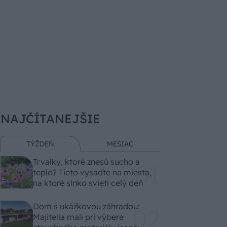
NAJČÍTANEJŠIE
TÝŽDEŇ
MESIAC
Trvalky, ktoré znesú sucho a
teplo? Tieto vysaďte na miesta,
na ktoré slnko svieti celý deň
Dom s ukážkovou záhradou:
Majitelia mali pri výbere