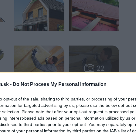
.sk -
Do Not Process My Personal Information
to opt-out of the sale, sharing to third parties, or processing of your per
formation for targeted advertising by us, please use the below opt-out s
pelná izolácia je z hľadiska tepelnej pohody
r selection. Please note that after your opt-out request is processed y
ležité je použiť aj vhodné strešné okná.
eing interest-based ads based on personal information utilized by us or
asklenia (označený ako g-hodnota) čo
disclosed to third parties prior to your opt-out. You may separately opt-
losure of your personal information by third parties on the IAB’s list of
,5. Solárny faktor určuje, koľko energie zo