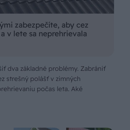
rými zabezpečíte, aby cez
a v lete sa neprehrievala
šiť dva základné problémy. Zabrániť
 strešný polášť v zimných
ehrievaniu počas leta. Aké