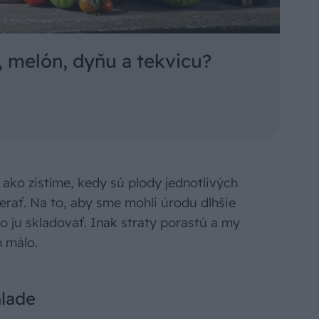
, melón, dyňu a tekvicu?
ako zistíme, kedy sú plody jednotlivých
berať. Na to, aby sme mohli úrodu dlhšie
ko ju skladovať. Inak straty porastú a my
n málo.
hlade