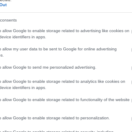
Out
ašej kuchyni či komore, ako niektoré iné
najlepšie je to v priestoroch s teplotou 13
consents
a týždne. Potom už kvalita plodov rapídne
o allow Google to enable storage related to advertising like cookies on
li byť dobre vetrané.
evice identifiers in apps.
o allow my user data to be sent to Google for online advertising
 aj v pivnici
s.
to allow Google to send me personalized advertising.
e dozrievanie podľa farby plodu a vône.
 v miestnosti skladovania a stupňa zrelosti.
o allow Google to enable storage related to analytics like cookies on
akmer sedem týždňov v priestoroch s
evice identifiers in apps.
krový má schopnosť dozrieť uskladnený,
o allow Google to enable storage related to functionality of the website
e menej zrelý a uložiť do pivnice alebo
dnej vrstve na policu alebo ich zaveste do
iakov alebo citrónov.
o allow Google to enable storage related to personalization.
o allow Google to enable storage related to security, including