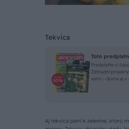
Tekvica
Toto predplatn
Predplaťte si ča
Záhradní projekty 
sami – doma aj v 
Aj tekvica patrí k zelenine, ktorú
mrazov. Tekvicu zbierajte vtedy, k