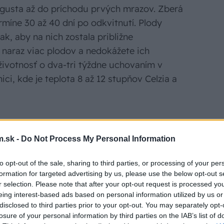
ugusta až do príchodu prvých mrazov. Zberá
ermíne 30 až 40 dní po odkvitnutí. Plody
k, aby na nich zostala približne
naraz viac plodov a nedokážete ich
životnosť o dva-tri týždne uchovaním v
ci, kde je teplota 8 až 12 stupňov Celzia a
.sk -
Do Not Process My Personal Information
to opt-out of the sale, sharing to third parties, or processing of your per
formation for targeted advertising by us, please use the below opt-out s
r selection. Please note that after your opt-out request is processed y
eing interest-based ads based on personal information utilized by us or
disclosed to third parties prior to your opt-out. You may separately opt-
losure of your personal information by third parties on the IAB’s list of