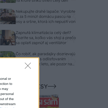
na ktoré slnko svieti celý deň
Nekupujte drahé lapače: Vyrobte
si za 5 minút domácu pascu na
osy a sršne, ktorá ich nepustí von
Zapnutá klimatizácia celý deň?
Pozrite sa, koľko vás stojí a prečo
sa oplatí zapnúť aj ventilátor
Čo robiť, ak paradajky dozrievajú
pomaly? Trik s odlisťovaním
funguje aj cez leto, ale pozor na
chyby
sonal or
ection to
NAŠE ČASOPISY
ou may
 personal
out of the
 downstream