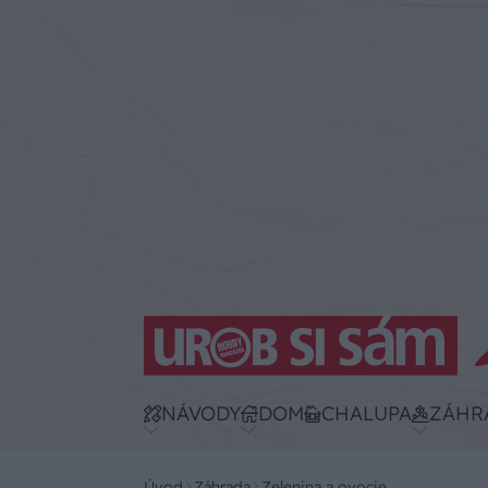
NÁVODY
DOM
CHALUPA
ZÁHR
Úvod
Záhrada
Zelenina a ovocie