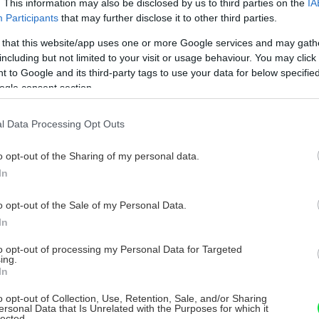
. This information may also be disclosed by us to third parties on the
IA
Participants
that may further disclose it to other third parties.
 that this website/app uses one or more Google services and may gath
including but not limited to your visit or usage behaviour. You may click 
 to Google and its third-party tags to use your data for below specifi
ogle consent section.
l Data Processing Opt Outs
o opt-out of the Sharing of my personal data.
In
o opt-out of the Sale of my Personal Data.
eplotu pod 7 stupňov
In
to opt-out of processing my Personal Data for Targeted
ž do septembrových dní. Taktiež, ako v
ing.
In
ú priebežne – kým niektoré plody sú už
šte len kvitne. Keď začnú zasychať a stáčať
o opt-out of Collection, Use, Retention, Sale, and/or Sharing
ersonal Data that Is Unrelated with the Purposes for which it
te plody zberať. Pozor: dyňa po obratí už
lected.