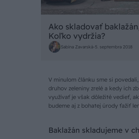
Ako skladovať baklažán
Koľko vydržia?
Sabína Zavarská
-
5. septembra 2018
V minulom článku sme si povedali, 
druhov zeleniny zrelé a kedy ich z
využívať je však dôležité vedieť, a
budeme aj z bohatej úrody ťažiť le
Baklažán skladujeme v c