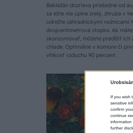
Baklažán dozrieva priebežne od a
sa ešte nie úplne zrelý, zhruba v t
odrežte záhradníckymi nožnicami ta
dvojcentimetrová stopka. Ak máte 
skonzumovať, môžete predĺžiť ich 
chlade. Optimálne v komore či pivni
vlhkosť vzduchu 90 percent.
Urobsisám
If you wish 
sensitive in
confirm you
continue se
information 
further disc