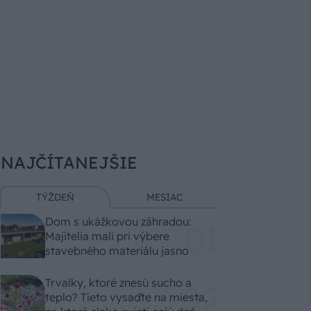
NAJČÍTANEJŠIE
TÝŽDEŇ
MESIAC
Dom s ukážkovou záhradou:
Majitelia mali pri výbere
stavebného materiálu jasno
Trvalky, ktoré znesú sucho a
teplo? Tieto vysaďte na miesta,