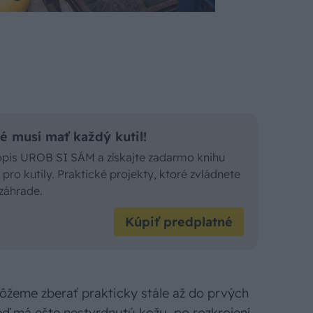
é musí mať každý kutil!
sopis UROB SI SÁM a získajte zadarmo knihu
pro kutily. Praktické projekty, ktoré zvládnete
záhrade.
Kúpiť predplatné
 môžeme zberať prakticky stále až do prvých
eď má ešte nestvrdnutú kožu, po rozkrojení