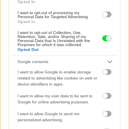
podmienok úspešného a dlhého uskladnenia,
Opted In
boli a niekde ešte aj sú podzemné pivnice
I want to opt-out of processing my
Personal Data for Targeted Advertising.
(väčšinou na dedinách), v ktorých vetrací
Opted In
komín či šachta zaisťovali vetranie. Ak máme
I want to opt-out of Collection, Use,
takúto možnosť, využime ju. Ak nie, čo je
Retention, Sale, and/or Sharing of my
Personal Data that Is Unrelated with the
pravdepodobnejšie, zvážme naše skladovacie
Purposes for which it was collected.
Opted Out
možnosti. Skladovať môžeme v pivnici (aj pod
chatou či terasou), v záhradnej skladovacej
Google consents
jame či hrobli, na povale, ale aj v špajze a na
I want to allow Google to enable storage
balkóne (to platí najmä pre tých, ktorí bývajú
related to advertising like cookies on web or
v bytoch).
device identifiers in apps.
I want to allow my user data to be sent to
Ako správne vyčistiť sklad
Google for online advertising purposes.
I want to allow Google to send me
Steny, strop a podlahu skladu najprv
personalized advertising.
mechanicky vyčistíme a potom natrieme alebo