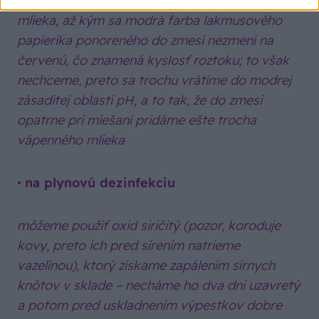
vlievame roztok modrej skalice do vápenného
mlieka, až kým sa modrá farba lakmusového
papierika ponoreného do zmesi nezmení na
červenú, čo znamená kyslosť roztoku; to však
nechceme, preto sa trochu vrátime do modrej
zásaditej oblasti pH, a to tak, že do zmesi
opatrne pri miešaní pridáme ešte trocha
vápenného mlieka
•
na plynovú dezinfekciu
môžeme použiť oxid siričitý (pozor, koroduje
kovy, preto ich pred sírením natrieme
vazelínou), ktorý získame zapálením sírnych
knôtov v sklade – necháme ho dva dni uzavretý
a potom pred uskladnením výpestkov dobre