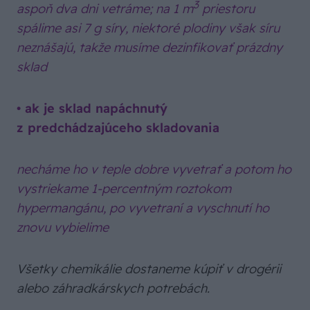
3
aspoň dva dni vetráme; na 1 m
priestoru
spálime asi 7 g síry, niektoré plodiny však síru
neznášajú, takže musíme dezinfikovať prázdny
sklad
• ak je sklad napáchnutý
z predchádzajúceho skladovania
necháme ho v teple dobre vyvetrať a potom ho
vystriekame 1-percentným roztokom
hypermangánu, po vyvetraní a vyschnutí ho
znovu vybielime
Všetky chemikálie dostaneme kúpiť v drogérii
alebo záhradkárskych potrebách.