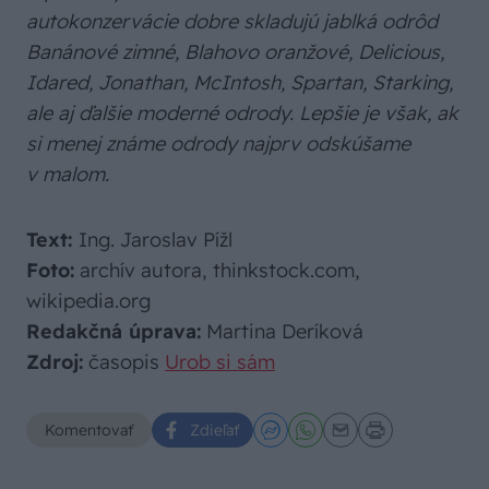
autokonzervácie dobre skladujú jablká odrôd
Banánové zimné, Blahovo oranžové, Delicious,
Idared, Jonathan, McIntosh, Spartan, Starking,
ale aj ďalšie moderné odrody. Lepšie je však, ak
si menej známe odrody najprv odskúšame
v malom.
Text:
Ing. Jaroslav Pížl
Foto:
archív autora, thinkstock.com,
wikipedia.org
Redakčná úprava:
Martina Deríková
Zdroj:
časopis
Urob si sám
Komentovať
Zdieľať