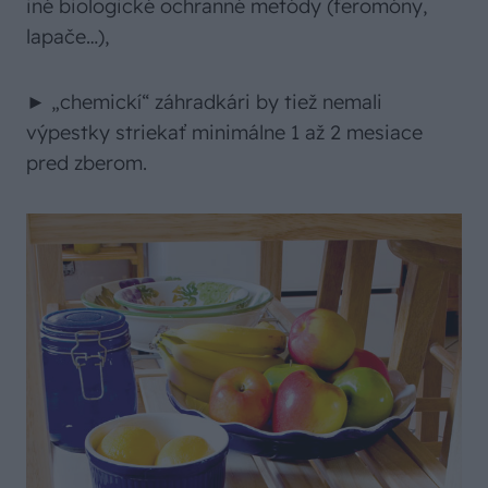
iné biologické ochranné metódy (feromóny,
lapače…),
► „chemickí“ záhradkári by tiež nemali
výpestky striekať minimálne 1 až 2 mesiace
pred zberom.