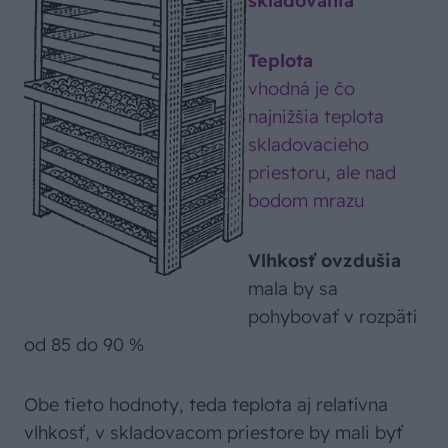
skladovania
Teplota
vhodná je čo
najnižšia teplota
skladovacieho
priestoru, ale nad
bodom mrazu
Vlhkosť ovzdušia
mala by sa
pohybovať v rozpätí
od 85 do 90 %
Obe tieto hodnoty, teda teplota aj relatívna
vlhkosť, v skladovacom priestore by mali byť