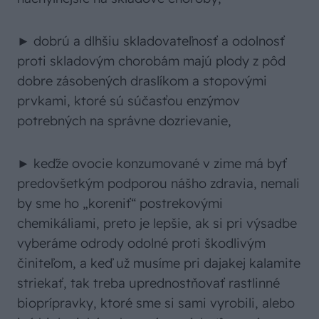
► dobrú a dlhšiu skladovateľnosť a odolnosť
proti skladovým chorobám majú plody z pôd
dobre zásobených draslíkom a stopovými
prvkami, ktoré sú súčasťou enzýmov
potrebných na správne dozrievanie,
► keďže ovocie konzumované v zime má byť
predovšetkým podporou nášho zdravia, nemali
by sme ho „koreniť“ postrekovými
chemikáliami, preto je lepšie, ak si pri výsadbe
vyberáme odrody odolné proti škodlivým
činiteľom, a keď už musíme pri dajakej kalamite
striekať, tak treba uprednostňovať rastlinné
bioprípravky, ktoré sme si sami vyrobili, alebo