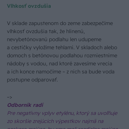
Vlhkosť ovzdušia
V sklade zapustenom do zeme zabezpečíme
vlhkosť ovzdušia tak, že hlinenú,
nevybetónovanú podlahu len udupeme
a cestičky vyložíme tehlami. V skladoch alebo
domoch s betónovou podlahou rozmiestnime
nádoby s vodou, nad ktoré zavesíme vrecia
a ich konce namočíme – z nich sa bude voda
postupne odparovať.
–>
Odborník radí
Pre negatívny vplyv etylénu, ktorý sa uvoľňuje
zo skoršie zrejúcich výpestkov najmä na