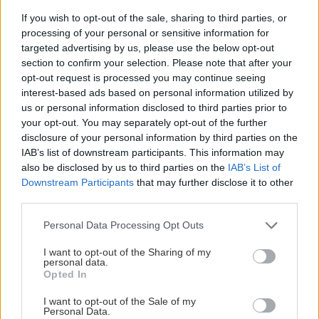
horúca voda, lepšia je
If you wish to opt-out of the sale, sharing to third parties, or
však horúca para.
processing of your personal or sensitive information for
Razantnejšie účinky
targeted advertising by us, please use the below opt-out
má 15- až 20-
section to confirm your selection. Please note that after your
opt-out request is processed you may continue seeing
percentné vápenné
interest-based ads based on personal information utilized by
mlieko s prídavkom
us or personal information disclosed to third parties prior to
modrej skalice alebo 3
your opt-out. You may separately opt-out of the further
disclosure of your personal information by third parties on the
% sódy. Používa sa aj 5-percentný roztok
IAB’s list of downstream participants. This information may
modrej skalice. Chlórové prípravky sú síce
also be disclosed by us to third parties on the
IAB’s List of
účinné, ale zanechávajú nepríjemný pach, ktorý
Downstream Participants
that may further disclose it to other
third parties.
nepriaznivo ovplyvňuje vôňu výpestkov.
Please note that this website/app uses one or more Google
Personal Data Processing Opt Outs
services and may gather and store information including but
Kam uložiť výpestky
not limited to your visit or usage behaviour. You may click to
I want to opt-out of the Sharing of my
personal data.
grant or deny consent to Google and its third-party tags to
Opted In
use your data for below specified purposes in below Google
Predobrazom ideálneho skladovania
consent section.
I want to opt-out of the Sale of my
výpestkov, ktorý spĺňal väčšinu základných
Personal Data.