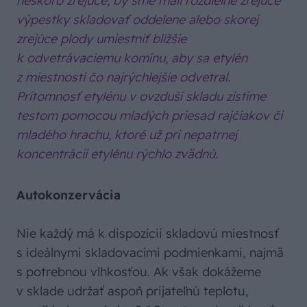
neskoro zrejúce, by sme mali rozdielne zrejúce
výpestky skladovať oddelene alebo skorej
zrejúce plody umiestniť bližšie
k odvetrávaciemu komínu, aby sa etylén
z miestnosti čo najrýchlejšie odvetral.
Prítomnosť etylénu v ovzduší skladu zistíme
testom pomocou mladých priesad rajčiakov či
mladého hrachu, ktoré už pri nepatrnej
koncentrácii etylénu rýchlo zvädnú.
Autokonzervácia
Nie každý má k dispozícii skladovú miestnosť
s ideálnymi skladovacími podmienkami, najmä
s potrebnou vlhkosťou. Ak však dokážeme
v sklade udržať aspoň prijateľnú teplotu,