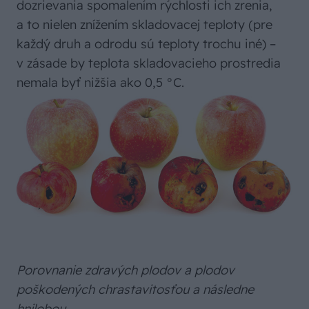
dozrievania spomalením rýchlosti ich zrenia,
a to nielen znížením skladovacej teploty (pre
každý druh a odrodu sú teploty trochu iné) –
v zásade by teplota skladovacieho prostredia
nemala byť nižšia ako 0,5 °C.
Porovnanie zdravých plodov a plodov
poškodených chrastavitosťou a následne
hnilobou