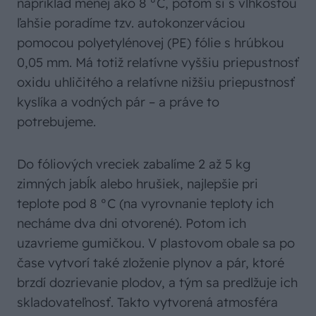
napríklad menej ako 8 °C, potom si s vlhkosťou
ľahšie poradíme tzv. autokonzerváciou
pomocou polyetylénovej (PE) fólie s hrúbkou
0,05 mm. Má totiž relatívne vyššiu priepustnosť
oxidu uhličitého a relatívne nižšiu priepustnosť
kyslíka a vodných pár – a práve to
potrebujeme.
Do fóliových vreciek zabalíme 2 až 5 kg
zimných jabĺk alebo hrušiek, najlepšie pri
teplote pod 8 °C (na vyrovnanie teploty ich
necháme dva dni otvorené). Potom ich
uzavrieme gumičkou. V plastovom obale sa po
čase vytvorí také zloženie plynov a pár, ktoré
brzdí dozrievanie plodov, a tým sa predlžuje ich
skladovateľnosť. Takto vytvorená atmosféra