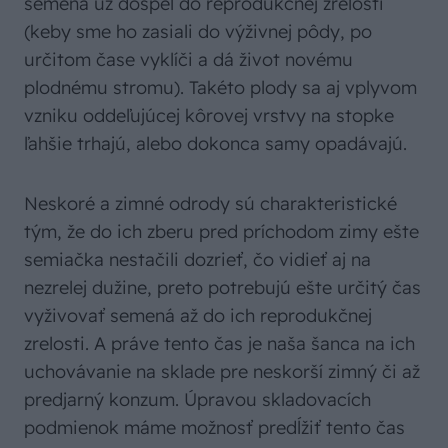
semena už dospel do reprodukčnej zrelosti
(keby sme ho zasiali do výživnej pôdy, po
určitom čase vyklíči a dá život novému
plodnému stromu). Takéto plody sa aj vplyvom
vzniku oddeľujúcej kôrovej vrstvy na stopke
ľahšie trhajú, alebo dokonca samy opadávajú.
Neskoré a zimné odrody sú charakteristické
tým, že do ich zberu pred príchodom zimy ešte
semiačka nestačili dozrieť, čo vidieť aj na
nezrelej dužine, preto potrebujú ešte určitý čas
vyživovať semená až do ich reprodukčnej
zrelosti. A práve tento čas je naša šanca na ich
uchovávanie na sklade pre neskorší zimný či až
predjarný konzum. Úpravou skladovacích
podmienok máme možnosť predĺžiť tento čas