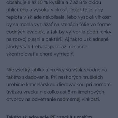
obsahuje 8 až 10 % kyslíka a 7 až 8 % oxidu
uhličitého a vysokú vlhkosť. Dôležité je, aby
teplota v sklade nekolísala, lebo vysoká vlhkosť
by sa mohla vyzrážať na stenách fólie vo forme
vodných kvapiek, a tak by vytvorila podmienky
na rozvoj plesní a baktérií. Aj takto uskladnené
plody však treba aspoň raz mesačne
skontrolovať a choré vytriediť.
Nie všetky jablká a hrušky sú však vhodné na
takéto skladovanie. Pri neskorých hruškách
urobíme kancelárskou dierovačkou pri hornom
úväzku vrecka niekoľko asi 5-milimetrových
otvorov na odvetranie nadmernej vlhkosti.
Takéto skladovacie PE vrecká s malým