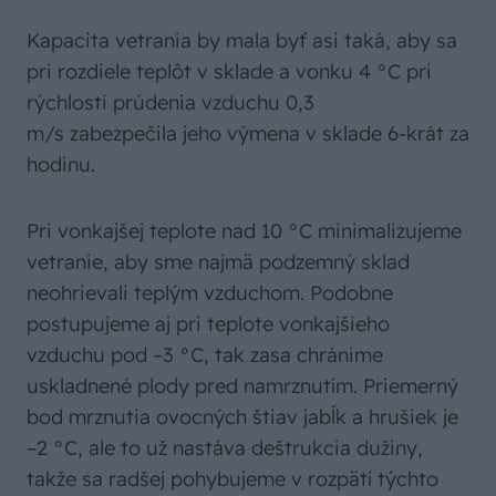
Kapacita vetrania by mala byť asi taká, aby sa
pri rozdiele teplôt v sklade a vonku 4 °C pri
rýchlosti prúdenia vzduchu 0,3
m/s zabezpečila jeho výmena v sklade 6-krát za
hodinu.
Pri vonkajšej teplote nad 10 °C minimalizujeme
vetranie, aby sme najmä podzemný sklad
neohrievali teplým vzduchom. Podobne
postupujeme aj pri teplote vonkajšieho
vzduchu pod –3 °C, tak zasa chránime
uskladnené plody pred namrznutím. Priemerný
bod mrznutia ovocných štiav jabĺk a hrušiek je
–2 °C, ale to už nastáva deštrukcia dužiny,
takže sa radšej pohybujeme v rozpätí týchto