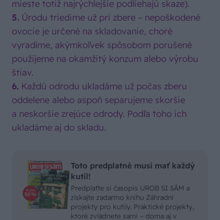
mieste totiž najrýchlejšie podliehajú skaze).
5.
Úrodu triedime už pri zbere – nepoškodené
ovocie je určené na skladovanie, choré
vyradíme, akýmkoľvek spôsobom porušené
použijeme na okamžitý konzum alebo výrobu
štiav.
6.
Každú odrodu ukladáme už počas zberu
oddelene alebo aspoň separujeme skoršie
a neskoršie zrejúce odrody. Podľa toho ich
ukladáme aj do skladu.
Toto predplatné musí mať každý
kutil!
Predplaťte si časopis UROB SI SÁM a
získajte zadarmo knihu Záhradní
projekty pro kutily. Praktické projekty,
ktoré zvládnete sami – doma aj v