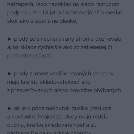
naštepená, lebo napríklad na slabo rastúcom
podpníku M – IX jablká dozrievajú až o mesiac
skôr ako štepené na plánke,
► plody zo slnečnej strany stromu dozrievajú
aj na sklade rýchlejšie ako zo zatienenej či
prehustenej časti,
► plody z intenzívnejšie rezaných stromov
majú kratšiu skladovateľnosť ako
z presvetľovaných alebo prevažne ohýbaných,
► ak je v pôde nadbytok dusíka (neskoré
a nevhodné hnojenie), plody majú redšiu
dužinu, krátku skladovateľnosť a sú
náchylnejšie na skladové choroby,