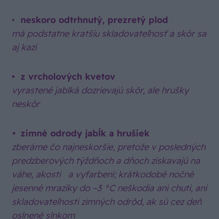
•
neskoro odtrhnutý, prezretý plod
má podstatne kratšiu skladovateľnosť a skôr sa
aj kazí
• z vrcholových kvetov
vyrastené jablká dozrievajú skôr, ale hrušky
neskôr
•
zimné odrody jabĺk a hrušiek
zberáme čo najneskoršie, pretože v posledných
predzberových týždňoch a dňoch získavajú na
váhe, akosti a vyfarbení; krátkodobé nočné
jesenné mrazíky do –3 °C neškodia ani chuti, ani
skladovateľnosti zimných odrôd, ak sú cez deň
oslnené slnkom