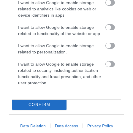
I want to allow Google to enable storage
vystriekame:
related to analytics like cookies on web or
device identifiers in apps.
•
15- až 20-percentným vápenným mliekom
I want to allow Google to enable storage
related to functionality of the website or app.
• 1-percentnou bordeauxskou zmiešaninou
I want to allow Google to enable storage
related to personalization.
ide o účinnejšie riešenie; zmes musí byť čerstvo
I want to allow Google to enable storage
pripravená, je aktívna len asi 24 hodín, takže si
related to security, including authentication
ju nerobíme do zásoby; roztok si pripravíme
functionality and fraud prevention, and other
tak, že oddelene rozpustíme v 50 l vody 1 kg
user protection.
kryštalickej modrej skalice, v druhej nádobe tiež
v 50 l vody rozpustíme (vyhasíme – pozor na
CONFIRM
oči, strieka!) 0,5 až 0,75 kg páleného vápna
alebo 1 až 1,5 kg už vyhaseného vápna, potom
tenkým prúdom a za stáleho miešania pomaly
Data Deletion
Data Access
Privacy Policy