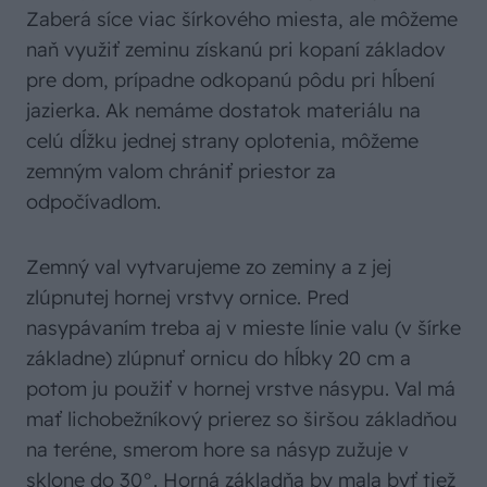
Zaberá síce viac šírkového miesta, ale môžeme
naň využiť zeminu získanú pri kopaní základov
pre dom, prípadne odkopanú pôdu pri hĺbení
jazierka. Ak nemáme dostatok materiálu na
celú dĺžku jednej strany oplotenia, môžeme
zemným valom chrániť priestor za
odpočívadlom.
Zemný val vytvarujeme zo zeminy a z jej
zlúpnutej hornej vrstvy ornice. Pred
nasypávaním treba aj v mieste línie valu (v šírke
základne) zlúpnuť ornicu do hĺbky 20 cm a
potom ju použiť v hornej vrstve násypu. Val má
mať lichobežníkový prierez so širšou základňou
na teréne, smerom hore sa násyp zužuje v
sklone do 30°. Horná základňa by mala byť tiež