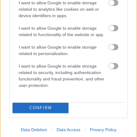
I want to allow Google to enable storage
related to analytics like cookies on web or
device identifiers in apps.
I want to allow Google to enable storage
related to functionality of the website or app.
I want to allow Google to enable storage
related to personalization.
I want to allow Google to enable storage
related to security, including authentication
functionality and fraud prevention, and other
Výplne
user protection.
Ako nepriehľadnú výplň jednotlivých polí
môžeme medzi stĺpiky zavesiť drevené steny, či
CONFIRM
drevené rámy s prúteným výpletom.
Najlacnejšia nepriehľadná výplň je vypletaná
Data Deletion
Data Access
Privacy Policy
svojpomocne z (preschnutých) vŕbových