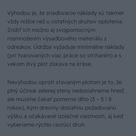
Výhodou je, že zriaďovacie náklady sú takmer
vždy nižšie než u ostatných druhov oplotenia.
Znížiť ich možno aj svojpomocným
rozmnožením výsadbového materiálu z
odrezkov. Údržba vyžaduje minimálne náklady
(pri tvarovaných viac práce so strihaním) a s
vekom živý plot získava na kráse.
Nevýhodou oproti stavaným plotom je to, že
plný účinok zelenej steny nedosiahneme hneď,
ale musíme čakať pomerne dlho (3 – 5 i 8
rokov), kým dreviny dosiahnu požadovanú
výšku a očakávané izolačné vlastnosti, aj keď
vyberieme rýchlo rastúci druh.