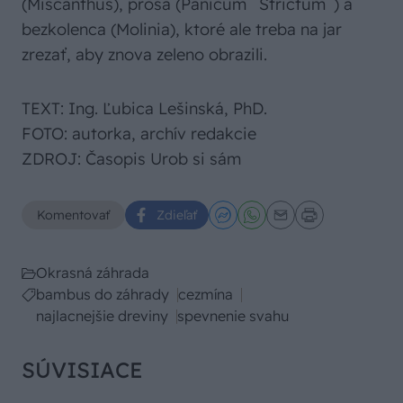
(Miscanthus), prosa (Panicum ´Strictum´) a
bezkolenca (Molinia), ktoré ale treba na jar
zrezať, aby znova zeleno obrazili.
TEXT: Ing. Ľubica Lešinská, PhD.
FOTO: autorka, archív redakcie
ZDROJ: Časopis Urob si sám
Komentovať
Zdieľať
Okrasná záhrada
bambus do záhrady
cezmína
najlacnejšie dreviny
spevnenie svahu
SÚVISIACE