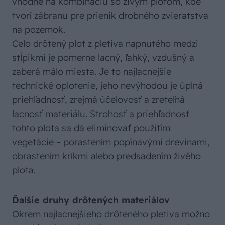
vhodné na kombináciu so živým plotom, kde
tvorí zábranu pre prienik drobného zvieratstva
na pozemok.
Celo drôtený plot z pletiva napnutého medzi
stĺpikmi je pomerne lacný, ľahký, vzdušný a
zaberá málo miesta. Je to najlacnejšie
technické oplotenie, jeho nevýhodou je úplná
priehľadnosť, zrejmá účelovosť a zreteľná
lacnosť materiálu. Strohosť a priehľadnosť
tohto plota sa dá eliminovať použitím
vegetácie – porastením popínavými drevinami,
obrastením kríkmi alebo predsadením živého
plota.
Ďalšie druhy drôtených materiálov
Okrem najlacnejšieho drôteného pletiva možno