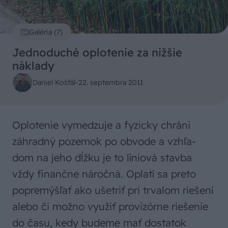
Galéria (7)
Jednoduché oplotenie za nižšie
náklady
Daniel Košťál
-
22. septembra 2011
Oplotenie vymedzuje a fyzicky chráni
záhradný pozemok po obvode a vzhľa-
dom na jeho dĺžku je to líniová stavba
vždy finančne náročná. Oplatí sa preto
popremýšľať ako ušetriť pri trvalom riešení
alebo či možno využiť provizórne riešenie
do času, kedy budeme mať dostatok