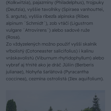
(Kolkwitzia), pajazmíny (Philadelphus), trojpuky
(Deutzia), vyššie tavoľníky (Spiraea vanhouttei,
S. arguta), vyššia ríbezľa alpínska (Ribes
alpinum ´Schmidt´), zob vtáčí (Ligustrom
vulgare ´Atrovirens´) alebo sadové ruže
(Rosa).
Zo vždyzelených možno použiť vyšší skalník
vŕbolistý (Cotoneaster salicifolius) i kalinu
vráskavolistú (Viburnum rhytidophyllum) alebo
vybrať aj tŕnité ako je dráč Júliin (Berberis
julianae), hlohyňa šarlátová (Pyracantha
coccinea), cezmína ostrolistá (Ilex aquifolium).