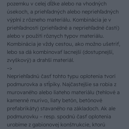
pozemku v celej dĺžke alebo na vhodných
úsekoch, a priehľadných alebo nepriehľadných
výplní z rôzneho materiálu. Kombinácia je v
priehľadnosti (priehľadné a nepriehľadné časti)
alebo v použití rôznych typov materiálu.
Kombinácia je vždy cestou, ako možno ušetriť,
lebo sa dá kombinovať lacnejší (dostupnejší,
zvyškový) a drahší materiál.
–>
Nepriehľadnú časť tohto typu oplotenia tvorí
podmurovka a stĺpiky. Najčastejšie sa robia z
murovaného alebo liateho materiálu (tehlové a
kamenné murivo, liaty betón, betónové
prefabrikáty) stavaného na základoch. Ak ale
podmurovku – resp. spodnú časť oplotenia
urobíme z gabionovej konštrukcie, ktorú