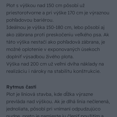
Plot s výškou nad 150 cm pôsobí už
priestorotvorne a pri výške 170 cm je výraznou
pohľadovou bariérou.
Ideálnou je výška 150-180 cm, lebo pôsobí aj
ako zábrana proti preskočeniu veľkého psa. Ak
táto výška nestačí ako pohľadová zábrana, je
možné oplotenie v exponovaných úsekoch
doplniť výsadbou živého plota.
Výška nad 200 cm už veľmi dvíha náklady na
realizáciu i nároky na stabilitu konštrukcie.
Rytmus častí
Plot je líniová stavba, kde dĺžka výrazne
prevláda nad výškou. Ak je dlhá línia nečlenená,
jednoliata, pôsobí pri vnímaní odpudzujúco
nudne, preto je namieste ju členiť použitím a