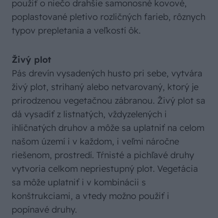
použiť o niečo drahšie samonosné kovové,
poplastované pletivo rozličných farieb, rôznych
typov prepletania a veľkostí ôk.
Živý plot
Pás drevín vysadených husto pri sebe, vytvára
živý plot, strihaný alebo netvarovaný, ktorý je
prirodzenou vegetačnou zábranou. Živý plot sa
dá vysadiť z listnatých, vždyzelených i
ihličnatých druhov a môže sa uplatniť na celom
našom území i v každom, i veľmi náročne
riešenom, prostredí. Tŕnisté a pichľavé druhy
vytvoria celkom nepriestupný plot. Vegetácia
sa môže uplatniť i v kombinácii s
konštrukciami, a vtedy možno použiť i
popínavé druhy.