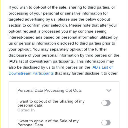
If you wish to opt-out of the sale, sharing to third parties, or
Využitie gabionov
processing of your personal or sensitive information for
targeted advertising by us, please use the below opt-out
Gabiony sú drôtené koše plnené kameňom.
section to confirm your selection. Please note that after your
Kombinácia ukladaného prírodného kameňa do
opt-out request is processed you may continue seeing
samostatne vytvorených drôtených konštrukcií
interest-based ads based on personal information utilized by
us or personal information disclosed to third parties prior to
alebo aj do vopred pripravených, vytvára
your opt-out. You may separately opt-out of the further
systém, ktorý slúži najmä na podchytenie
disclosure of your personal information by third parties on the
terénu opornými múrmi. Dá sa však využiť aj
IAB’s list of downstream participants. This information may
also be disclosed by us to third parties on the
IAB’s List of
ako spodná časť oplotenia (v rozmeroch
Downstream Participants
that may further disclose it to other
podmurovky). Voľne sypané alebo ukladané
third parties.
kamenivo má výhodu ekologického pôsobenia,
Please note that this website/app uses one or more Google
Personal Data Processing Opt Outs
do vnútra môžeme umiestniť aj pásy alebo
services and may gather and store information including but
kapsuly rôznej veľkosti so zeminou (s použitím
not limited to your visit or usage behaviour. You may click to
I want to opt-out of the Sharing of my
personal data.
grant or deny consent to Google and its third-party tags to
netkanej geotextílie) pre výsadbu
Opted In
use your data for below specified purposes in below Google
(agresívnejšej) vegetácie, ktorá bude tvoriť
consent section.
I want to opt-out of the Sale of my
Personal Data.
živú časť oplotenia. Na kameni gabionov sa