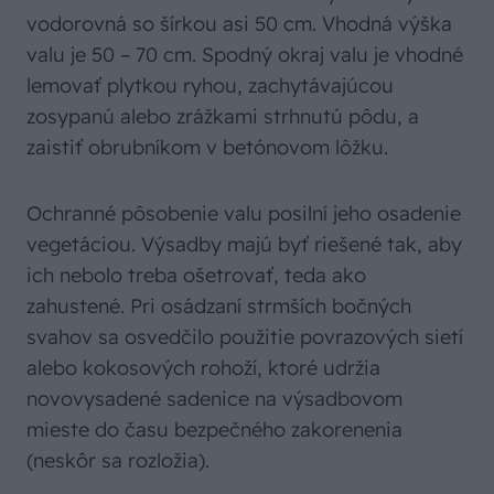
vodorovná so šírkou asi 50 cm. Vhodná výška
valu je 50 – 70 cm. Spodný okraj valu je vhodné
lemovať plytkou ryhou, zachytávajúcou
zosypanú alebo zrážkami strhnutú pôdu, a
zaistiť obrubníkom v betónovom lôžku.
Ochranné pôsobenie valu posilní jeho osadenie
vegetáciou. Výsadby majú byť riešené tak, aby
ich nebolo treba ošetrovať, teda ako
zahustené. Pri osádzaní strmších bočných
svahov sa osvedčilo použitie povrazových sietí
alebo kokosových rohoží, ktoré udržia
novovysadené sadenice na výsadbovom
mieste do času bezpečného zakorenenia
(neskôr sa rozložia).