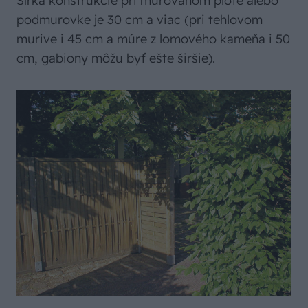
Šírka konštrukcie pri murovanom plote alebo
podmurovke je 30 cm a viac (pri tehlovom
murive i 45 cm a múre z lomového kameňa i 50
cm, gabiony môžu byť ešte širšie).