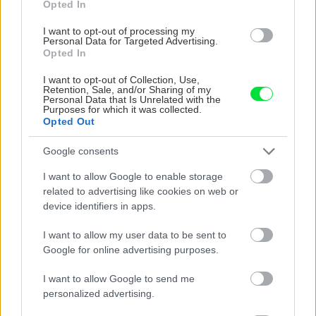
Opted In
môžu dobre zachytiť popínavé rastliny, ale na
I want to opt-out of processing my
pripravené miesta môžeme usadiť aj skalničky
Personal Data for Targeted Advertising.
a zosilniť tak prírodné pôsobenie konštrukcie.
Opted In
I want to opt-out of Collection, Use,
Retention, Sale, and/or Sharing of my
Gabiony ukladáme na odkopaný terén do ryhy
Personal Data that Is Unrelated with the
Purposes for which it was collected.
zodpovedajúcej šírky (predtým sme zlúpli
Opted Out
ornicu do hĺbky 20 cm) na vyrovnané lôžko s 10
Google consents
– 15 cm vrstvou štrku. Stĺpiky z gabionov
spravidla nerobíme, na nesenie výplňových
I want to allow Google to enable storage
related to advertising like cookies on web or
častí využívame osobitné betónové alebo
device identifiers in apps.
kovové stĺpiky ukotvené v teréne samostatnou
betónovou pätkou.
I want to allow my user data to be sent to
Google for online advertising purposes.
I want to allow Google to send me
personalized advertising.