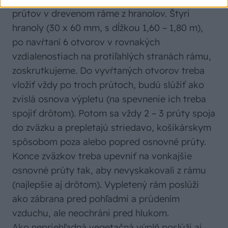
prútov v drevenom ráme z hranolov. Štyri
hranoly (30 x 60 mm, s dĺžkou 1,60 – 1,80 m),
po navŕtaní 6 otvorov v rovnakých
vzdialenostiach na protiľahlých stranách rámu,
zoskrutkujeme. Do vyvŕtaných otvorov treba
vložiť vždy po troch prútoch, budú slúžiť ako
zvislá osnova výpletu (na spevnenie ich treba
spojiť drôtom). Potom sa vždy 2 – 3 prúty spoja
do zväzku a prepletajú striedavo, košikárskym
spôsobom poza alebo popred osnovné prúty.
Konce zväzkov treba upevniť na vonkajšie
osnovné prúty tak, aby nevyskakovali z rámu
(najlepšie aj drôtom). Vypletený rám poslúži
ako zábrana pred pohľadmi a prúdením
vzduchu, ale neochráni pred hlukom.
Ako nepriehľadná vegetačná výplň poslúži aj