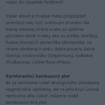
vnesú do výsadieb farebnosť.
Výber drevín a trvaliek treba prispôsobiť
orientácii valu voči svetovým stranám. Na
menej oslnenej strane svahu sa uplatnia
pôvodom lesné trvalky ako sú astilby (Astilbe),
funkie (Hosta) či alchemilky (Alchemilla), na
strane obrátenej k slnku dobre porastú šalvie
(Salvia), stračonôžky (Delphinium), rudbekie
(Rudbeckia), vyššie floxy (Phlox).
Rýchlorastúci bambusový plot
Ak sa nechceme vzdať ekologického pôsobenia
vegetačného oplotenia, ale na jeho krycí účinok
nechceme dlho čakať, môžeme zvoliť
bambusový živý plot.