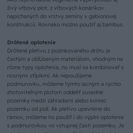
živý vŕbový plot, z vŕbových konárikov
napichaných do vrstvy zeminy v gabionovej
konštrukcii. Rovnako možno použiť aj bambus.
Drôtené oplotenie
Drôtené pletivo z pozinkovaného drôtu je
častým a obľúbeným materiálom, vhodným na
rôzne typy oplotenia, no musí sa kombinovať s
nosnými stĺpikmi. Ak nepoužijeme
podmurovku, môžeme týmto lacným a rýchlo
zhotoviteľným plotom oddeliť susedné
pozemky medzi záhradami alebo koniec
pozemku od polí. Ak pletivo upevníme do
rámov, môžeme ho použiť i do výplní oplotenia
s podmurovkou vo vstupnej časti pozemku. Je