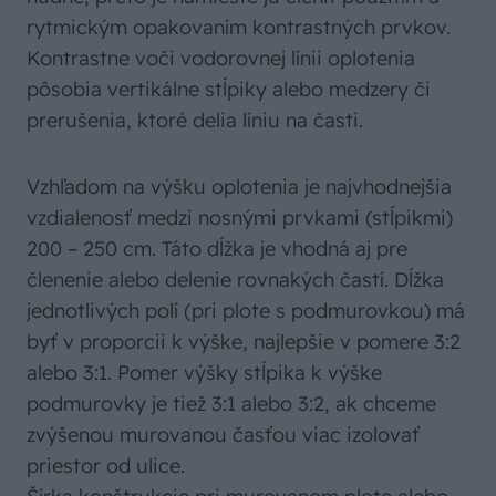
rytmickým opakovaním kontrastných prvkov.
Kontrastne voči vodorovnej línii oplotenia
pôsobia vertikálne stĺpiky alebo medzery či
prerušenia, ktoré delia líniu na časti.
Vzhľadom na výšku oplotenia je najvhodnejšia
vzdialenosť medzi nosnými prvkami (stĺpikmi)
200 – 250 cm. Táto dĺžka je vhodná aj pre
členenie alebo delenie rovnakých častí. Dĺžka
jednotlivých polí (pri plote s podmurovkou) má
byť v proporcii k výške, najlepšie v pomere 3:2
alebo 3:1. Pomer výšky stĺpika k výške
podmurovky je tiež 3:1 alebo 3:2, ak chceme
zvýšenou murovanou časťou viac izolovať
priestor od ulice.