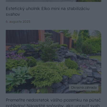
Estetický uholník Elko mini na stabilizáciu
svahov
6. augusta 2025
Okrasná záhrada
Premeňte nedostatok vášho pozemku na pútač
pohľadov! Nápadité spôsoby, ako upraviť svah