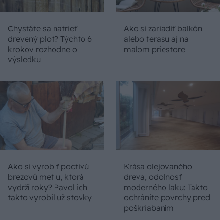
Chystáte sa natrieť
Ako si zariadiť balkón
drevený plot? Týchto 6
alebo terasu aj na
krokov rozhodne o
malom priestore
výsledku
Ako si vyrobiť poctivú
Krása olejovaného
brezovú metlu, ktorá
dreva, odolnosť
vydrží roky? Pavol ich
moderného laku: Takto
takto vyrobil už stovky
ochránite povrchy pred
poškriabaním