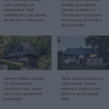
starú chalupu na
dokáže aj podpísať.
nepoznanie: Keď
Slovák sa nebál a v
vojdete dnu, zabudnete,
Čičmanoch si postavil
že nie ste v Toskánsku
montovaný domček v
duchu tradícií
Temné stránky chalúp:
Žena, búracie kladivo a
10 najčastejších
vôňa dreva: Takáto
skrytých chýb, ktoré
premena zrubu z roku
vás môžu nepríjemne
1654 sa nevidí každý
prekvapiť
deň!