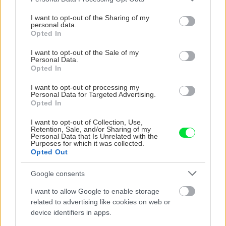
horúčavách pasca: Prečo z okna robia radiátor
services and may gather and store information including but
a ako to vyriešiť za pár eur?
not limited to your visit or usage behaviour. You may click to
I want to opt-out of the Sharing of my
personal data.
grant or deny consent to Google and its third-party tags to
Opted In
Trvalky, ktoré znesú sucho a teplo? Tieto
use your data for below specified purposes in below Google
vysaďte na miesta, na ktoré slnko svieti celý
consent section.
I want to opt-out of the Sale of my
deň
Personal Data.
Opted In
Čo robiť, ak paradajky dozrievajú pomaly? Trik
I want to opt-out of processing my
s odlisťovaním funguje aj cez leto, ale pozor na
Personal Data for Targeted Advertising.
chyby
Opted In
I want to opt-out of Collection, Use,
Retention, Sale, and/or Sharing of my
Ako odstrániť peň zo záhrady? Zbavte sa ho
Personal Data that Is Unrelated with the
pomocou 2 prísad, ktoré nájdete v kuchyni
Purposes for which it was collected.
Opted Out
Viete, kedy použiť akú maltu? Spoznajte
Google consents
rozdiely, ktoré vám ušetria čas v stavebninách
aj pri práci
I want to allow Google to enable storage
related to advertising like cookies on web or
device identifiers in apps.