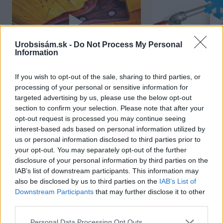
Urobsisám.sk -
Do Not Process My Personal
Information
If you wish to opt-out of the sale, sharing to third parties, or
Chcete dominantu interiéru,
Prečo klasická iz
processing of your personal or sensitive information for
ktorá pritiahne pohľady?
potrubia v mrazo
targeted advertising by us, please use the below opt-out
Vyrobte si takéto masívne
ako to vyriešiť r
section to confirm your selection. Please note that after your
orechové svietidlo
opt-out request is processed you may continue seeing
interest-based ads based on personal information utilized by
us or personal information disclosed to third parties prior to
your opt-out. You may separately opt-out of the further
disclosure of your personal information by third parties on the
NAJČÍTANEJŠIE
IAB’s list of downstream participants. This information may
also be disclosed by us to third parties on the
IAB’s List of
Downstream Participants
that may further disclose it to other
TÝŽDEŇ
MESIAC
third parties.
Vnútorné žalúzie sú v 40-stupňových
Please note that this website/app uses one or more Google
Personal Data Processing Opt Outs