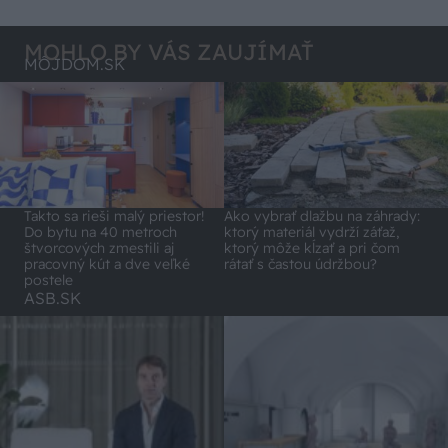
MOHLO BY VÁS ZAUJÍMAŤ
MÔJDOM.SK
Takto sa rieši malý priestor!
Ako vybrať dlažbu na záhrady:
Do bytu na 40 metroch
ktorý materiál vydrží záťaž,
štvorcových zmestili aj
ktorý môže kĺzať a pri čom
pracovný kút a dve veľké
rátať s častou údržbou?
postele
ASB.SK