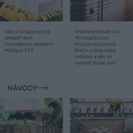
Ako si svojpomocne
Vnútorné žalúzie sú v
zatepliť dom
40-stupňových
minerálnymi doskami
horúčavách pasca:
Multipor ETX
Prečo z okna robia
radiátor a ako to
vyriešiť za pár eur?
NÁVODY