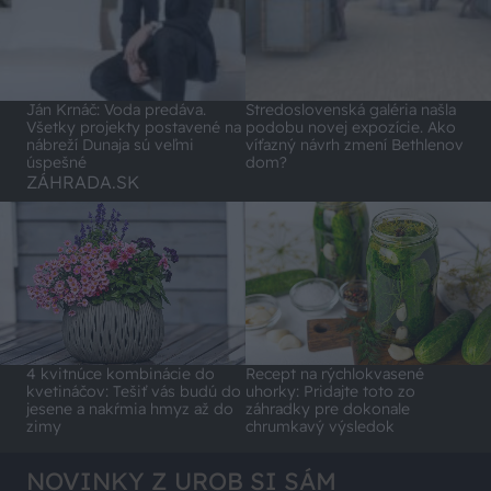
Ján Krnáč: Voda predáva.
Stredoslovenská galéria našla
Všetky projekty postavené na
podobu novej expozície. Ako
nábreží Dunaja sú veľmi
víťazný návrh zmení Bethlenov
úspešné
dom?
ZÁHRADA.SK
4 kvitnúce kombinácie do
Recept na rýchlokvasené
kvetináčov: Tešiť vás budú do
uhorky: Pridajte toto zo
jesene a nakŕmia hmyz až do
záhradky pre dokonale
zimy
chrumkavý výsledok
NOVINKY Z UROB SI SÁM