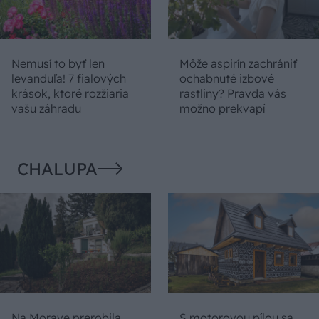
Nemusí to byť len
Môže aspirín zachrániť
levanduľa! 7 fialových
ochabnuté izbové
krások, ktoré rozžiaria
rastliny? Pravda vás
vašu záhradu
možno prekvapí
CHALUPA
Na Morave prerobila
S motorovou pílou sa