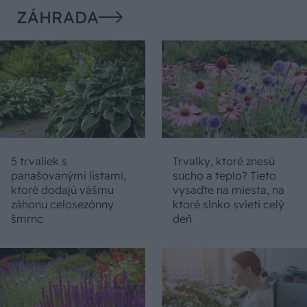
ZÁHRADA
5 trvaliek s
Trvalky, ktoré znesú
panašovanými listami,
sucho a teplo? Tieto
ktoré dodajú vášmu
vysaďte na miesta, na
záhonu celosezónny
ktoré slnko svieti celý
šmrnc
deň