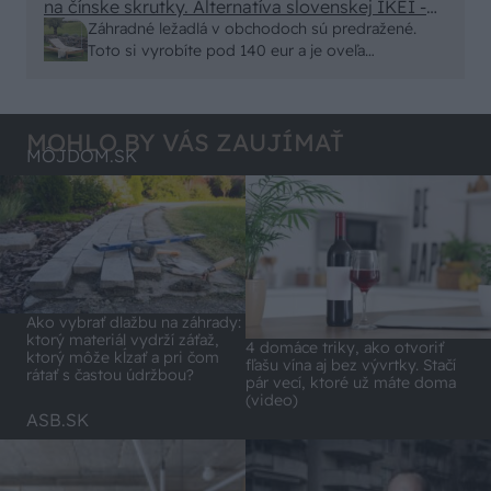
na čínske skrutky. Alternatíva slovenskej IKEI -
- schnutie a zretie. Nič?
čo sa týka pevnosti. Autor si nedal veľa námahy s
Záhradné ležadlá v obchodoch sú predražené.
remeselným spracovaním, škoda. No lepšie než
Toto si vyrobíte pod 140 eur a je oveľa
ten odpad z DTD predávaný v Kauflande alebo
pohodlnejšie!
Lídli.
MOHLO BY VÁS ZAUJÍMAŤ
MÔJDOM.SK
Ako vybrať dlažbu na záhrady:
ktorý materiál vydrží záťaž,
4 domáce triky, ako otvoriť
ktorý môže kĺzať a pri čom
fľašu vína aj bez vývrtky. Stačí
rátať s častou údržbou?
pár vecí, ktoré už máte doma
(video)
ASB.SK