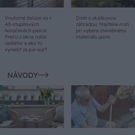
Vnútorné žalúzie sú v
Dom s ukážkovou
40-stupňových
záhradou: Majitelia mali
horúčavách pasca:
pri výbere stavebného
Prečo z okna robia
materiálu jasno
radiátor a ako to
vyriešiť za pár eur?
NÁVODY