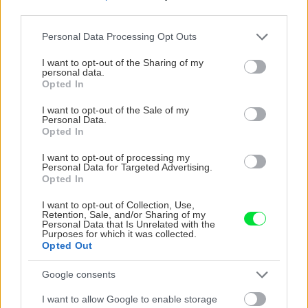
third parties.
Záhrada
Ako vyzerá február v
Please note that this website/app uses one or more Google
záhrade? V jednej ruke
Personal Data Processing Opt Outs
services and may gather and store information including but
držíme nožnice, v druhej
not limited to your visit or usage behaviour. You may click to
I want to opt-out of the Sharing of my
osivo na výsev zeleniny a
personal data.
grant or deny consent to Google and its third-party tags to
letničiek
Opted In
use your data for below specified purposes in below Google
consent section.
I want to opt-out of the Sale of my
Záhrada
Personal Data.
Opted In
Môžeme pestovať koleusy
aj v záhrade? Odpovedá
I want to opt-out of processing my
skúsená záhradníčka
Personal Data for Targeted Advertising.
Opted In
I want to opt-out of Collection, Use,
Retention, Sale, and/or Sharing of my
Personal Data that Is Unrelated with the
Purposes for which it was collected.
KOMENTÁRE
Opted Out
Pridať
komentár
Google consents
I want to allow Google to enable storage