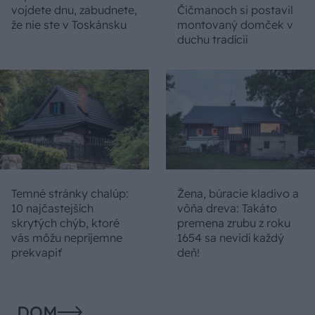
vojdete dnu, zabudnete,
Čičmanoch si postavil
že nie ste v Toskánsku
montovaný domček v
duchu tradícií
Temné stránky chalúp:
Žena, búracie kladivo a
10 najčastejších
vôňa dreva: Takáto
skrytých chýb, ktoré
premena zrubu z roku
vás môžu nepríjemne
1654 sa nevidí každý
prekvapiť
deň!
DOM