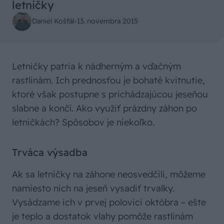
letničky
Daniel Košťál
-
13. novembra 2015
Letničky patria k nádherným a vďačným
rastlinám. Ich prednosťou je bohaté kvitnutie,
ktoré však postupne s prichádzajúcou jeseňou
slabne a končí. Ako využiť prázdny záhon po
letničkách? Spôsobov je niekoľko.
Trváca výsadba
Ak sa letničky na záhone neosvedčili, môžeme
namiesto nich na jeseň vysadiť trvalky.
Vysádzame ich v prvej polovici októbra – ešte
je teplo a dostatok vlahy pomôže rastlinám