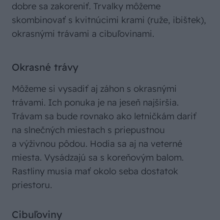
dobre sa zakoreniť. Trvalky môžeme
skombinovať s kvitnúcimi krami (ruže, ibištek),
okrasnými trávami a cibuľovinami.
Okrasné trávy
Môžeme si vysadiť aj záhon s okrasnými
trávami. Ich ponuka je na jeseň najširšia.
Trávam sa bude rovnako ako letničkám dariť
na slnečných miestach s priepustnou
a výživnou pôdou. Hodia sa aj na veterné
miesta. Vysádzajú sa s koreňovým balom.
Rastliny musia mať okolo seba dostatok
priestoru.
Cibuľoviny