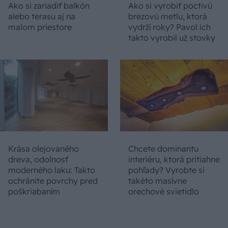
Ako si zariadiť balkón
Ako si vyrobiť poctivú
alebo terasu aj na
brezovú metlu, ktorá
malom priestore
vydrží roky? Pavol ich
takto vyrobil už stovky
Krása olejovaného
Chcete dominantu
dreva, odolnosť
interiéru, ktorá pritiahne
moderného laku: Takto
pohľady? Vyrobte si
ochránite povrchy pred
takéto masívne
poškriabaním
orechové svietidlo