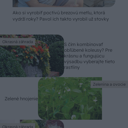
Ako si vyrobiť poctivú brezovú metlu, ktorá
vydrží roky? Pavol ich takto vyrobil už stovky
Okrasná záhrada
S čím kombinovať
obľúbené koleusy? Pre
krásnu a fungujúcu
výsadbu vyberajte tieto
rastliny
Zelenina a ovocie
Zelené hnojenie
Okrasná záhrada