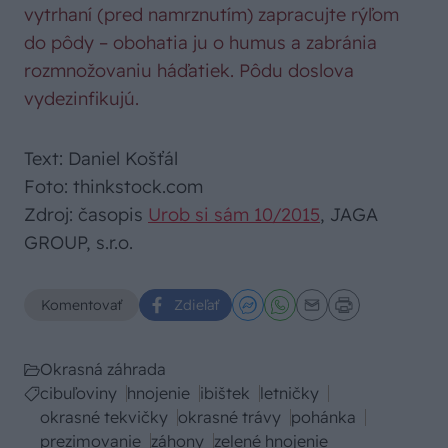
vytrhaní (pred namrznutím) zapracujte rýľom
do pôdy – obohatia ju o humus a zabránia
rozmnožovaniu háďatiek. Pôdu doslova
vydezinfikujú.
Text: Daniel Košťál
Foto: thinkstock.com
Zdroj: časopis
Urob si sám 10/2015
, JAGA
GROUP, s.r.o.
Komentovať
Zdieľať
Okrasná záhrada
cibuľoviny
hnojenie
ibištek
letničky
okrasné tekvičky
okrasné trávy
pohánka
prezimovanie
záhony
zelené hnojenie