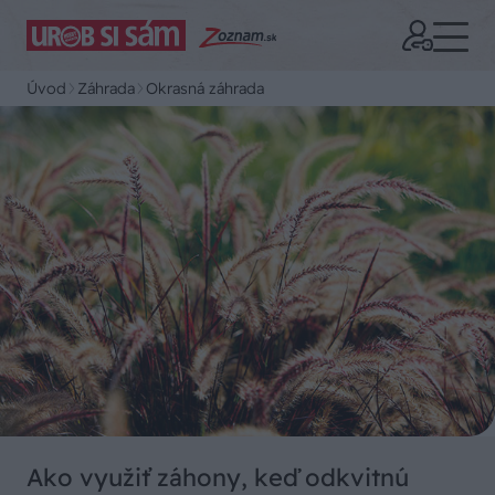
Úvod
Záhrada
Okrasná záhrada
Ako využiť záhony, keď odkvitnú