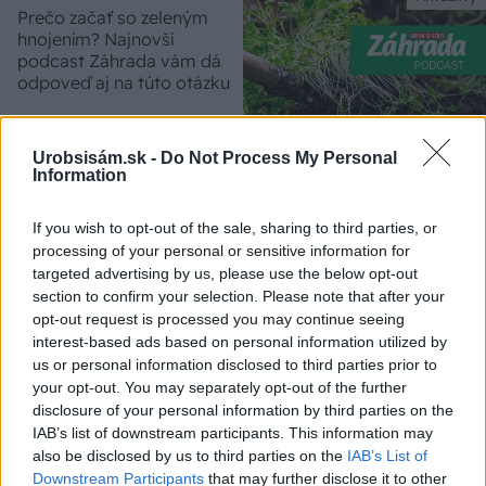
Prečo začať so zeleným
hnojením? Najnovší
podcast Záhrada vám dá
odpoveď aj na túto otázku
Urobsisám.sk -
Do Not Process My Personal
Information
Záhrada
Máte veľkú záhradu?
If you wish to opt-out of the sale, sharing to third parties, or
Využite časť na zelené
processing of your personal or sensitive information for
hnojenie, odporúča Martin
Čurda
targeted advertising by us, please use the below opt-out
section to confirm your selection. Please note that after your
opt-out request is processed you may continue seeing
interest-based ads based on personal information utilized by
Záhrada
us or personal information disclosed to third parties prior to
Letničková lúka vás zaplaví
your opt-out. You may separately opt-out of the further
farbami na celú sezónu.
disclosure of your personal information by third parties on the
Viete, ako a kedy ju vysiať?
IAB’s list of downstream participants. This information may
also be disclosed by us to third parties on the
IAB’s List of
Downstream Participants
that may further disclose it to other