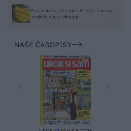
Ako dlho variť kukuricu? Tieto časové
rozdiely vás prekvapia
NAŠE ČASOPISY
UROB SI SÁM 7-8/2026