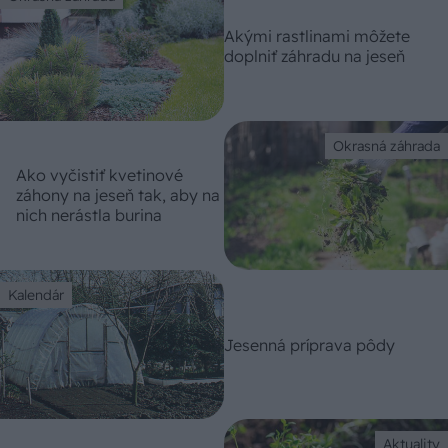
Akými rastlinami môžete
doplniť záhradu na jeseň
Okrasná záhrada
Ako vyčistiť kvetinové
záhony na jeseň tak, aby na
nich nerástla burina
Kalendár
Jesenná príprava pôdy
Aktuality