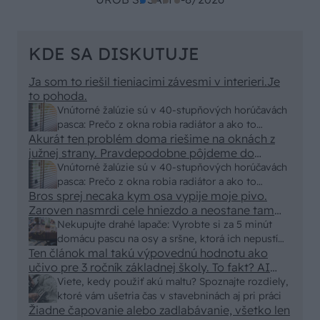
KDE SA DISKUTUJE
Ja som to riešil tieniacimi závesmi v interieri.Je
to pohoda.
Vnútorné žalúzie sú v 40-stupňových horúčavách
pasca: Prečo z okna robia radiátor a ako to
Akurát ten problém doma riešime na oknách z
vyriešiť za pár eur?
južnej strany. Pravdepodobne pôjdeme do
vonkajšieho tienenia na spôsob markízy
Vnútorné žalúzie sú v 40-stupňových horúčavách
250x150cm. Čínsky predajcovia idú okolo 100
pasca: Prečo z okna robia radiátor a ako to
eur kus.
Bros sprej necaka kym osa vypije moje pivo.
vyriešiť za pár eur?
Zaroven nasmrdi cele hniezdo a neostane tam
nic zive. Vasa pasca naucinke moc efektivne.
Nekupujte drahé lapače: Vyrobte si za 5 minút
Skor pritiahne slimaky
domácu pascu na osy a sršne, ktorá ich nepustí
Ten článok mal takú výpovednú hodnotu ako
von
učivo pre 3 ročník základnej školy. To fakt? AI
alebo nejaka kniha z VŠ? Dnešné rychlotvrdnuce
Viete, kedy použiť akú maltu? Spoznajte rozdiely,
malty - pevnosť 40 Mpa a doba schnutia tak 15
ktoré vám ušetria čas v stavebninách aj pri práci
minut , k tomu vodotesné s kryštálikou. A rozdiel
Žiadne čapovanie alebo zadlabávanie, všetko len