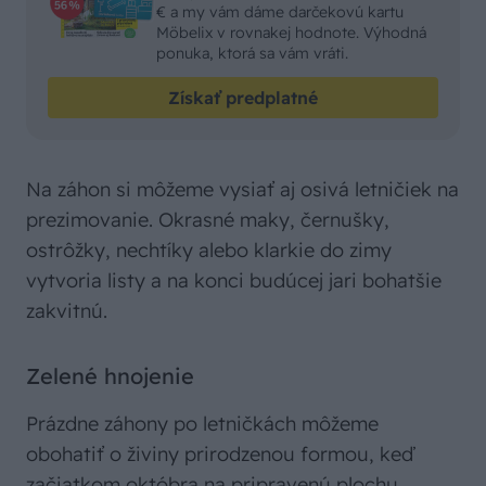
€ a my vám dáme darčekovú kartu
Möbelix v rovnakej hodnote. Výhodná
ponuka, ktorá sa vám vráti.
Získať predplatné
Na záhon si môžeme vysiať aj osivá letničiek na
prezimovanie. Okrasné maky, černušky,
ostrôžky, nechtíky alebo klarkie do zimy
vytvoria listy a na konci budúcej jari bohatšie
zakvitnú.
Zelené hnojenie
Prázdne záhony po letničkách môžeme
obohatiť o živiny prirodzenou formou, keď
začiatkom októbra na pripravenú plochu