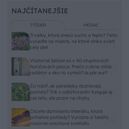
NAJČÍTANEJŠIE
TÝŽDEŇ
MESIAC
Trvalky, ktoré znesú sucho a teplo? Tieto
vysaďte na miesta, na ktoré slnko svieti
celý deň
Vnútorné žalúzie sú v 40-stupňových
horúčavách pasca: Prečo z okna robia
radiátor a ako to vyriešiť za pár eur?
Čo robiť, ak paradajky dozrievajú
pomaly? Trik s odlisťovaním funguje aj
cez leto, ale pozor na chyby
Chcete dominantu interiéru, ktorá
pritiahne pohľady? Vyrobte si takéto
masívne orechové svietidlo