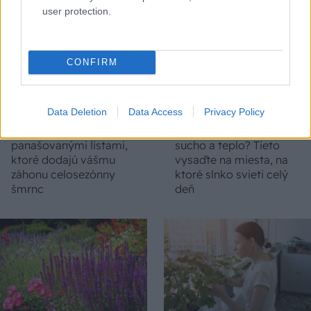
user protection.
CONFIRM
Data Deletion
Data Access
Privacy Policy
5 trvaliek s
Trvalky, ktoré znesú
panašovanými listami,
sucho a teplo? Tieto
ktoré dodajú vášmu
vysaďte na miesta, na
záhonu celosezónny
ktoré slnko svieti celý
šmrnc
deň