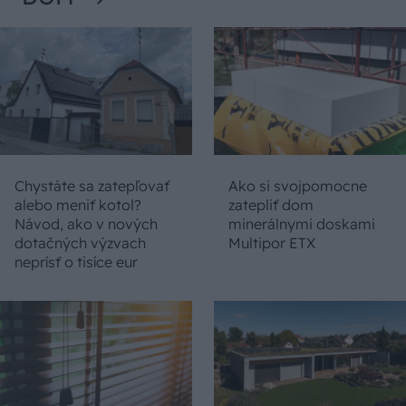
Chystáte sa zatepľovať
Ako si svojpomocne
alebo meniť kotol?
zatepliť dom
Návod, ako v nových
minerálnymi doskami
dotačných výzvach
Multipor ETX
neprísť o tisíce eur