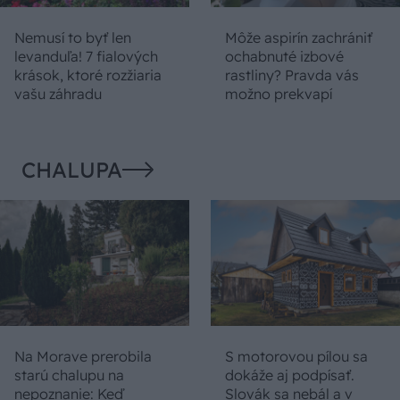
Nemusí to byť len
Môže aspirín zachrániť
levanduľa! 7 fialových
ochabnuté izbové
krások, ktoré rozžiaria
rastliny? Pravda vás
vašu záhradu
možno prekvapí
CHALUPA
Na Morave prerobila
S motorovou pílou sa
starú chalupu na
dokáže aj podpísať.
nepoznanie: Keď
Slovák sa nebál a v