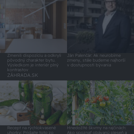
Zmenili dispozíciu a odkryli
Ján Palenčár: Ak neurobíme
pôvodný charakter bytu.
zmeny, stále budeme najhorší
Výsledkom je interiér plný
v dostupnosti bývania
kontrastov
ZÁHRADA.SK
Recept na rýchlokvasené
Hnedožlté škvrny na rajčinách:
uhorky: Pridajte toto zo
Ako spoznať obávanú pleseň a