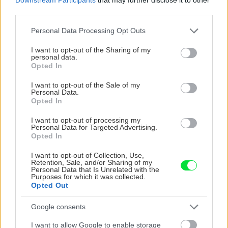
third parties.
Please note that this website/app uses one or more Google
Personal Data Processing Opt Outs
services and may gather and store information including but
not limited to your visit or usage behaviour. You may click to
I want to opt-out of the Sharing of my
personal data.
grant or deny consent to Google and its third-party tags to
Vnútorné žalúzie sú v 40-stupňových
Opted In
use your data for below specified purposes in below Google
horúčavách pasca: Prečo z okna robia radiátor
consent section.
a ako to vyriešiť za pár eur?
I want to opt-out of the Sale of my
Personal Data.
Opted In
I want to opt-out of processing my
Personal Data for Targeted Advertising.
Opted In
I want to opt-out of Collection, Use,
Retention, Sale, and/or Sharing of my
Personal Data that Is Unrelated with the
Purposes for which it was collected.
Opted Out
Google consents
I want to allow Google to enable storage