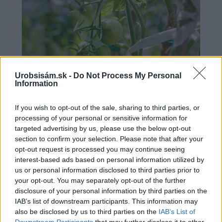
Urobsisám.sk -
Do Not Process My Personal
Information
If you wish to opt-out of the sale, sharing to third parties, or
Čo robiť, ak paradajky dozrievajú pomaly? Trik s
processing of your personal or sensitive information for
odlisťovaním funguje aj cez leto, ale pozor na
targeted advertising by us, please use the below opt-out
chyby
section to confirm your selection. Please note that after your
opt-out request is processed you may continue seeing
interest-based ads based on personal information utilized by
us or personal information disclosed to third parties prior to
your opt-out. You may separately opt-out of the further
disclosure of your personal information by third parties on the
IAB’s list of downstream participants. This information may
also be disclosed by us to third parties on the
IAB’s List of
Downstream Participants
that may further disclose it to other