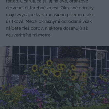
farieb. Očarujúce sú aj fialové, oranžové
červené, či farebné zmesi. Okrasné odrody
majú zvyčajne kvet menšieho priemeru ako
úžitkové. Medzi okrasnými odrodami však
nájdete tiež obrov, niektoré dosahujú až
neuveriteľné tri metre!