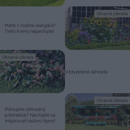
Okrasná záhrada
Máte v rodine alergika?
Tieto kvety nepestujte!
Okrasná záhrada
Vždyzelená záhrada
Okrasná záhrada
Plánujete záhradný
prístrešok? Nechajte sa
inšpirovať našimi tipmi!