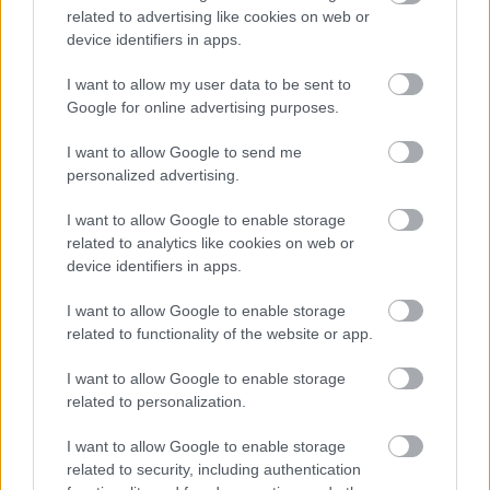
related to advertising like cookies on web or
device identifiers in apps.
Zapnutá klimatizácia celý deň? Pozrite sa, koľko
vás stojí a prečo sa oplatí zapnúť aj ventilátor
I want to allow my user data to be sent to
Google for online advertising purposes.
I want to allow Google to send me
personalized advertising.
I want to allow Google to enable storage
related to analytics like cookies on web or
device identifiers in apps.
I want to allow Google to enable storage
related to functionality of the website or app.
I want to allow Google to enable storage
related to personalization.
Chystáte sa zatepľovať alebo meniť kotol?
Návod, ako v nových dotačných výzvach
I want to allow Google to enable storage
neprísť o tisíce eur
related to security, including authentication