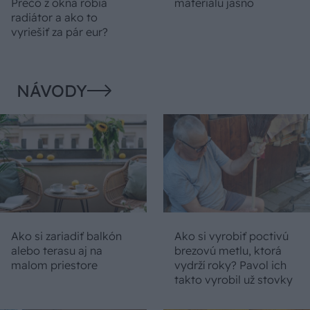
Prečo z okna robia
materiálu jasno
radiátor a ako to
vyriešiť za pár eur?
NÁVODY
Ako si zariadiť balkón
Ako si vyrobiť poctivú
alebo terasu aj na
brezovú metlu, ktorá
malom priestore
vydrží roky? Pavol ich
takto vyrobil už stovky