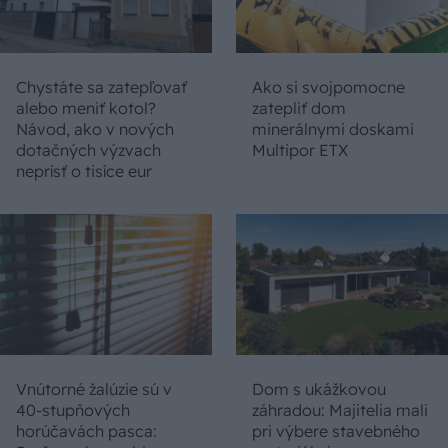
Chystáte sa zatepľovať
Ako si svojpomocne
alebo meniť kotol?
zatepliť dom
Návod, ako v nových
minerálnymi doskami
dotačných výzvach
Multipor ETX
neprísť o tisíce eur
Vnútorné žalúzie sú v
Dom s ukážkovou
40-stupňových
záhradou: Majitelia mali
horúčavách pasca:
pri výbere stavebného