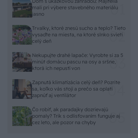
Dom s ukážkovou záhradou: Majitelia
mali pri výbere stavebného materiálu
jasno
Trvalky, ktoré znesú sucho a teplo? Tieto
vysaďte na miesta, na ktoré slnko svieti
celý deň
Nekupujte drahé lapače: Vyrobte si za 5
minút domácu pascu na osy a sršne,
ktorá ich nepustí von
Zapnutá klimatizácia celý deň? Pozrite
sa, koľko vás stojí a prečo sa oplatí
zapnúť aj ventilátor
Čo robiť, ak paradajky dozrievajú
pomaly? Trik s odlisťovaním funguje aj
cez leto, ale pozor na chyby