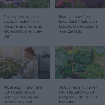
Trvalky, ktoré znesú
Nemusí to byť len
sucho a teplo? Tieto
levanduľa! 7 fialových
vysaďte na miesta, na
krások, ktoré rozžiaria
ktoré slnko svieti celý
vašu záhradu
deň
Môže aspirín zachrániť
Júlový reštart uhoriek
ochabnuté izbové
nakladačiek: Ako ich
rastliny? Pravda vás
podporiť k druhej vlne
možno prekvapí
kvitnutia?