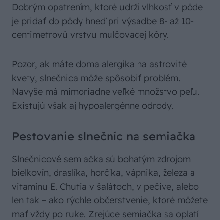
Dobrým opatrením, ktoré udrží vlhkosť v pôde
je pridať do pôdy hneď pri výsadbe 8- až 10-
centimetrovú vrstvu mulčovacej kôry.
Pozor, ak máte doma alergika na astrovité
kvety, slnečnica môže spôsobiť problém.
Navyše má mimoriadne veľké množstvo peľu.
Existujú však aj hypoalergénne odrody.
Pestovanie slnečníc na semiačka
Slnečnicové semiačka sú bohatým zdrojom
bielkovín, draslíka, horčíka, vápnika, železa a
vitamínu E. Chutia v šalátoch, v pečive, alebo
len tak – ako rýchle občerstvenie, ktoré môžete
mať vždy po ruke. Zrejúce semiačka sa oplatí