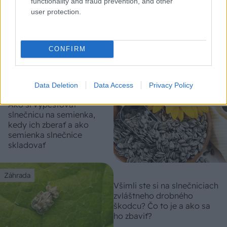
functionality and fraud prevention, and other
user protection.
Okrasná záhrada
Ako si poradiť s
CONFIRM
pestovaním slnečníc
Data Deletion
Data Access
Privacy Policy
Okrasná záhrada
Ako si vypestovať
slnečnicu na semienka,
kedy ich zberať a ako
semienka slnečnice
skladovať
Záhrada
Všimli ste si na slnečniciach
zvláštneho drobného
škodcu? Čo to je a ako sa
ho zbaviť?