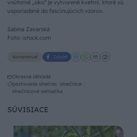
vnútorné „oko“ je vytvorené kvetmi, ktoré sú
usporiadané do fascinujúcich vzorov.
Sabína Zavarská
Foto: istock.com
Komentovať
Zdieľať
Okrasná záhrada
pestovanie slnečníc
slnečnice
slnečnicové semiačka
SÚVISIACE