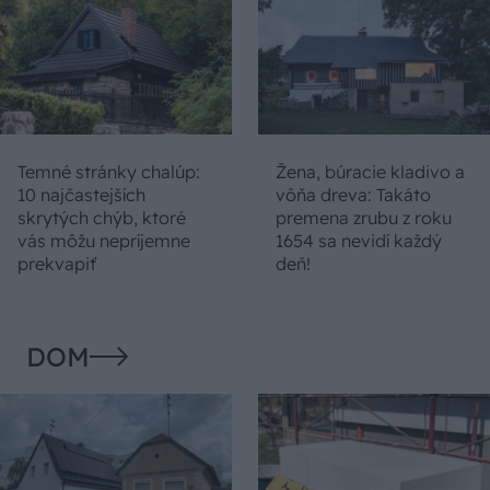
Temné stránky chalúp:
Žena, búracie kladivo a
10 najčastejších
vôňa dreva: Takáto
skrytých chýb, ktoré
premena zrubu z roku
vás môžu nepríjemne
1654 sa nevidí každý
prekvapiť
deň!
DOM