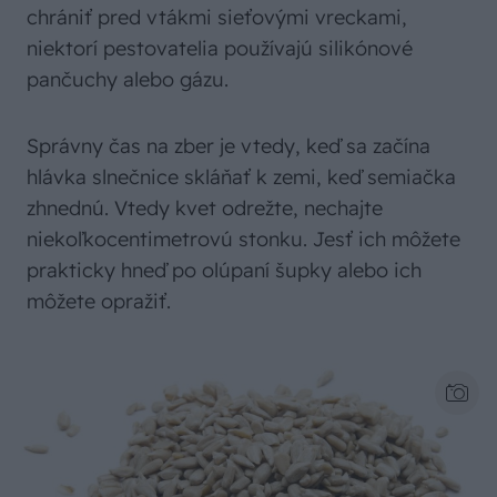
chrániť pred vtákmi sieťovými vreckami,
niektorí pestovatelia používajú silikónové
pančuchy alebo gázu.
Správny čas na zber je vtedy, keď sa začína
hlávka slnečnice skláňať k zemi, keď semiačka
zhnednú. Vtedy kvet odrežte, nechajte
niekoľkocentimetrovú stonku. Jesť ich môžete
prakticky hneď po olúpaní šupky alebo ich
môžete opražiť.