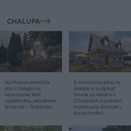
CHALUPA
Na Morave prerobila
S motorovou pílou sa
starú chalupu na
dokáže aj podpísať.
nepoznanie: Keď
Slovák sa nebál a v
vojdete dnu, zabudnete,
Čičmanoch si postavil
že nie ste v Toskánsku
montovaný domček v
duchu tradícií