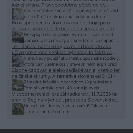
južnej strany. Pravdepodobne pôjdeme do
vonkajšieho tienenia na spôsob markízy
Vnútorné žalúzie sú v 40-stupňových horúčavách
250x150cm. Čínsky predajcovia idú okolo 100
pasca: Prečo z okna robia radiátor a ako to
eur kus.
Bros sprej necaka kym osa vypije moje pivo.
vyriešiť za pár eur?
Zaroven nasmrdi cele hniezdo a neostane tam
nic zive. Vasa pasca naucinke moc efektivne.
Nekupujte drahé lapače: Vyrobte si za 5 minút
Skor pritiahne slimaky
domácu pascu na osy a sršne, ktorá ich nepustí
Ten článok mal takú výpovednú hodnotu ako
von
učivo pre 3 ročník základnej školy. To fakt? AI
alebo nejaka kniha z VŠ? Dnešné rychlotvrdnuce
Viete, kedy použiť akú maltu? Spoznajte rozdiely,
malty - pevnosť 40 Mpa a doba schnutia tak 15
ktoré vám ušetria čas v stavebninách aj pri práci
minut , k tomu vodotesné s kryštálikou. A rozdiel
Žiadne čapovanie alebo zadlabávanie, všetko len
na čínske skrutky. Alternatíva slovenskej IKEI -
- schnutie a zretie. Nič?
čo sa týka pevnosti. Autor si nedal veľa námahy s
Záhradné ležadlá v obchodoch sú predražené.
remeselným spracovaním, škoda. No lepšie než
Toto si vyrobíte pod 140 eur a je oveľa
ten odpad z DTD predávaný v Kauflande alebo
V sobotnej relácii pre záhradkárov , 11.7.2026 na
pohodlnejšie!
Lídli.
stanici Regina-východ , predseda Slovenského
zväzu záhradkárov pán Jakubech tvrdil, že to, že
Nenechajte stromy divoko zarásť! Júlový rez,
vlky sú neproduktívne , nie je pravda. Aj vlky je
ktorý rozhodne o úrode
možné použiť pri formovaní koruny a budú rodiť.