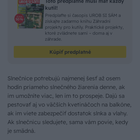
Toto predplatné musí mať každý
kutil!
Predplaťte si časopis UROB SI SÁM a
získajte zadarmo knihu Záhradní
projekty pro kutily. Praktické projekty,
ktoré zvládnete sami – doma aj v
záhrade.
Kúpiť predplatné
Slnečnice potrebujú najmenej šesť až osem
hodín priameho slnečného žiarenia denne, ak
im umožníte viac, len im to prospeje. Dajú sa
pestovať aj vo väčších kvetináčoch na balkóne,
ak im viete zabezpečiť dostatok slnka a vlahy.
Ak slnečnicu sledujete, sama vám povie, kedy
je smädná.