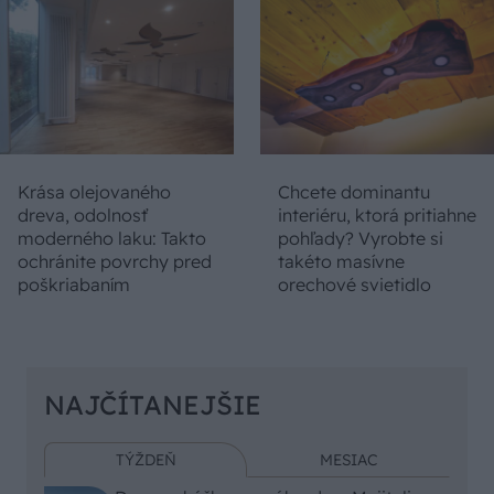
Krása olejovaného
Chcete dominantu
dreva, odolnosť
interiéru, ktorá pritiahne
moderného laku: Takto
pohľady? Vyrobte si
ochránite povrchy pred
takéto masívne
poškriabaním
orechové svietidlo
NAJČÍTANEJŠIE
TÝŽDEŇ
MESIAC