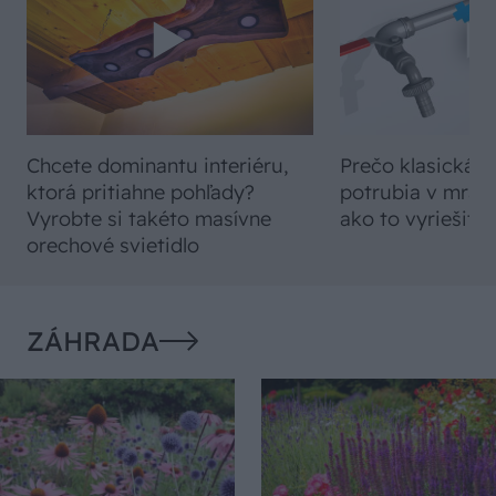
Chcete dominantu interiéru,
Prečo klasická iz
ktorá pritiahne pohľady?
potrubia v mrazo
Vyrobte si takéto masívne
ako to vyriešiť r
orechové svietidlo
ZÁHRADA