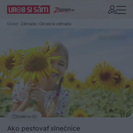
Úvod
Záhrada
Okrasná záhrada
Zdroj: istock.com
Galéria (6)
Ako pestovať slnečnice