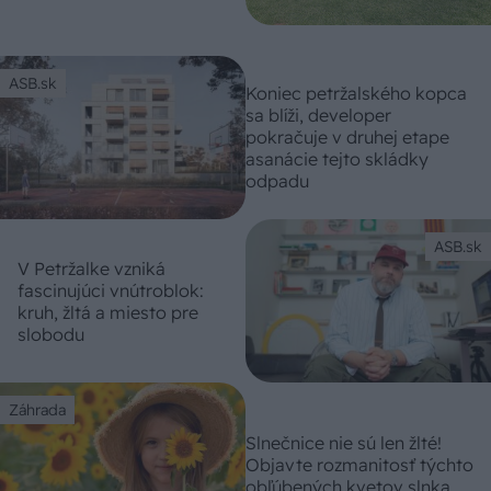
ASB.sk
Koniec petržalského kopca
sa blíži, developer
pokračuje v druhej etape
asanácie tejto skládky
odpadu
ASB.sk
V Petržalke vzniká
fascinujúci vnútroblok:
kruh, žltá a miesto pre
slobodu
Záhrada
Slnečnice nie sú len žlté!
Objavte rozmanitosť týchto
obľúbených kvetov slnka