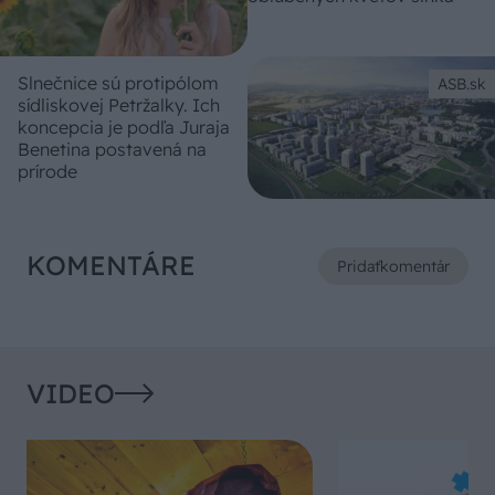
Slnečnice sú protipólom
ASB.sk
sídliskovej Petržalky. Ich
koncepcia je podľa Juraja
Benetina postavená na
prírode
KOMENTÁRE
Pridať
komentár
VIDEO