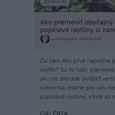
Zdroj: shutterstock.com
Galéria (8)
Ako premeniť obyčajný 
popínavé rastliny si zam
Lucia Gogová
-
8. októbra 2025
Čo vám ako prvé napadne p
rastlín? Sú to ruže, plamienk
ako na záhrade skrášliť vert
súkromia, máme pre vás niek
popínavé rastliny, ktoré sa 
GALÉRIA