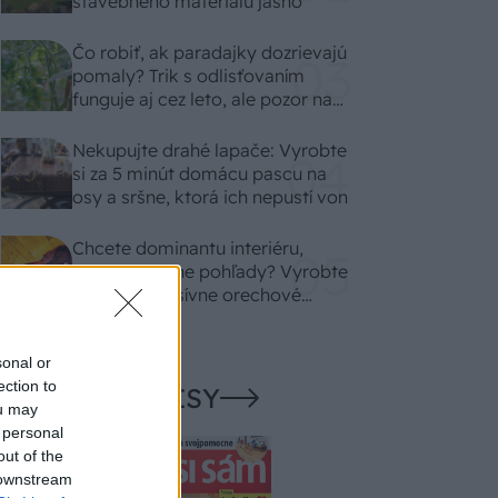
stavebného materiálu jasno
Čo robiť, ak paradajky dozrievajú
pomaly? Trik s odlisťovaním
funguje aj cez leto, ale pozor na
chyby
Nekupujte drahé lapače: Vyrobte
si za 5 minút domácu pascu na
osy a sršne, ktorá ich nepustí von
Chcete dominantu interiéru,
ktorá pritiahne pohľady? Vyrobte
si takéto masívne orechové
svietidlo
sonal or
ection to
NAŠE ČASOPISY
ou may
 personal
out of the
 downstream