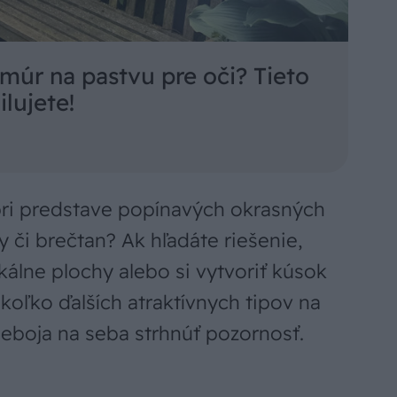
múr na pastvu pre oči? Tieto
ilujete!
ri predstave popínavých okrasných
y či brečtan? Ak hľadáte riešenie,
ikálne plochy alebo si vytvoriť kúsok
oľko ďalších atraktívnych tipov na
neboja na seba strhnúť pozornosť.