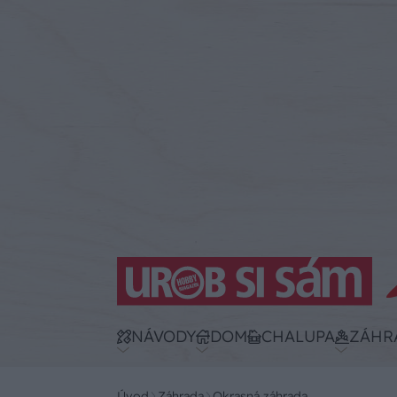
NÁVODY
DOM
CHALUPA
ZÁHR
Úvod
Záhrada
Okrasná záhrada