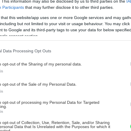
. This information may also be disclosed by us to third parties on the
IA
Participants
that may further disclose it to other third parties.
 that this website/app uses one or more Google services and may gath
ervených kvetov, ktoré obsypú celý múr.
including but not limited to your visit or usage behaviour. You may click 
tnou popínavou trvalkou, ktorého kvety
 to Google and its third-party tags to use your data for below specifi
ogle consent section.
ch sú veľkým lákadlom pre užitočné
tnutie mu vyberte slnečné a teplé miesto.
l Data Processing Opt Outs
cky, v našich podmienkach sa mu
h ťažkostí zvláda aj zimné mesiace.
o opt-out of the Sharing of my personal data.
In
o opt-out of the Sale of my Personal Data.
In
to opt-out of processing my Personal Data for Targeted
ing.
In
o opt-out of Collection, Use, Retention, Sale, and/or Sharing
ersonal Data that Is Unrelated with the Purposes for which it
lected.