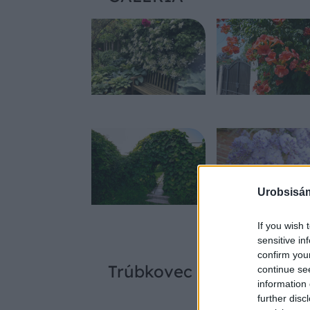
Urobsisám
If you wish 
sensitive in
confirm you
Trúbkovec koreňujúci
continue se
information 
further disc