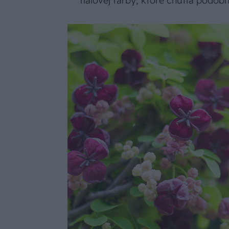
fialovej farby, ktoré chutia podob