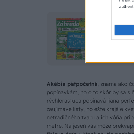
authenti
Čítajte časop
Predplaťte si ma
kartu Möbelix na
Akébia päťpočetná
, známa ako čo
popínavkám, no o to skôr by sa s 
rýchlorastúca popínavá liana perf
zaujímavé listy, no ešte krajšie kve
netradičného tvaru a ich vôňa pri
metre. Na jeseň vás môže prekvapi