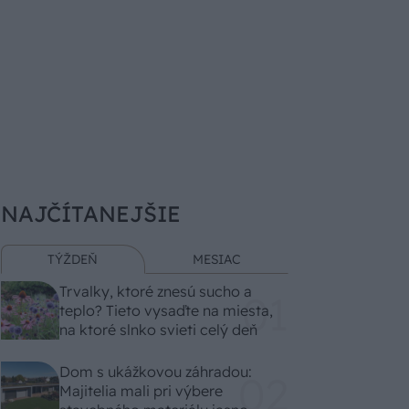
NAJČÍTANEJŠIE
TÝŽDEŇ
MESIAC
Trvalky, ktoré znesú sucho a
teplo? Tieto vysaďte na miesta,
na ktoré slnko svieti celý deň
Dom s ukážkovou záhradou:
Majitelia mali pri výbere