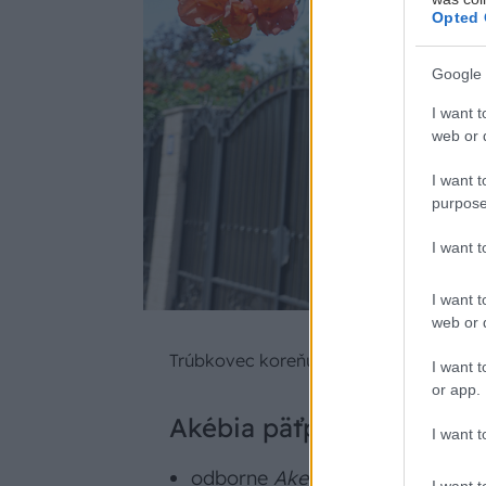
Opted 
Google 
I want t
web or d
I want t
purpose
I want 
I want t
web or d
Trúbkovec koreňujúci
|
Zdroj: shuttersto
I want t
or app.
Akébia päťpočetná
I want t
odborne
Akebia quinata
I want t