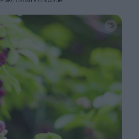
ne ako banán v čokoláde.