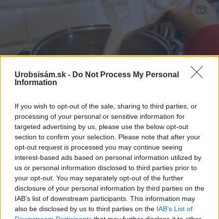
Urobsisám.sk -
Do Not Process My Personal
Information
If you wish to opt-out of the sale, sharing to third parties, or
processing of your personal or sensitive information for
Zdroj: Lukáš Urblík
targeted advertising by us, please use the below opt-out
section to confirm your selection. Please note that after your
opt-out request is processed you may continue seeing
Po vychladnutí vylejeme cukrovú vodu do
interest-based ads based on personal information utilized by
kvasu a miešadlom kvas poriadne premiešame.
us or personal information disclosed to third parties prior to
your opt-out. You may separately opt-out of the further
Ja na miešanie používam miešadlo na maltu.
disclosure of your personal information by third parties on the
Samozrejme, nové a čisté.
IAB’s list of downstream participants. This information may
also be disclosed by us to third parties on the
IAB’s List of
Downstream Participants
that may further disclose it to other