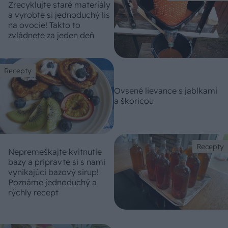
Zrecyklujte staré materiály
a vyrobte si jednoduchý lis
na ovocie! Takto to
zvládnete za jeden deň
Recepty
Ovsené lievance s jablkami
a škoricou
Recepty
Nepremeškajte kvitnutie
bazy a pripravte si s nami
vynikajúci bazový sirup!
Poznáme jednoduchý a
rýchly recept