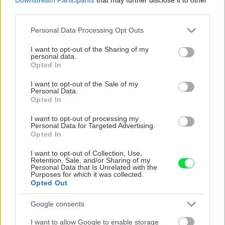
third parties.
Please note that this website/app uses one or more Google
Personal Data Processing Opt Outs
services and may gather and store information including but
not limited to your visit or usage behaviour. You may click to
I want to opt-out of the Sharing of my
personal data.
grant or deny consent to Google and its third-party tags to
Opted In
use your data for below specified purposes in below Google
consent section.
I want to opt-out of the Sale of my
Personal Data.
Opted In
I want to opt-out of processing my
Personal Data for Targeted Advertising.
Opted In
Zdroj: Lukáš Urblík
I want to opt-out of Collection, Use,
Retention, Sale, and/or Sharing of my
Personal Data that Is Unrelated with the
Purposes for which it was collected.
Opted Out
Google consents
I want to allow Google to enable storage