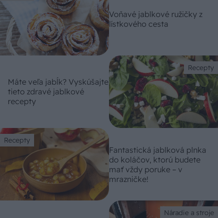
Voňavé jablkové ružičky z
lístkového cesta
Recepty
Máte veľa jabĺk? Vyskúšajte
tieto zdravé jablkové
recepty
Recepty
Fantastická jablková plnka
do koláčov, ktorú budete
mať vždy poruke – v
mrazničke!
Náradie a stroje