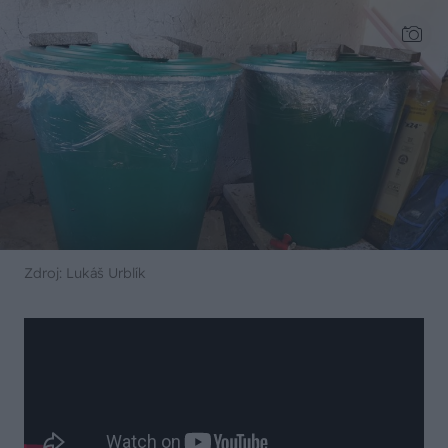
Zdroj: Lukáš Urblík