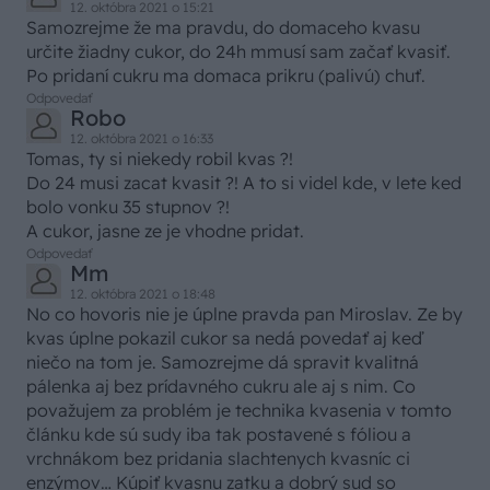
12. októbra 2021 o 15:21
Samozrejme že ma pravdu, do domaceho kvasu
určite žiadny cukor, do 24h mmusí sam začať kvasiť.
Po pridaní cukru ma domaca prikru (palivú) chuť.
Odpovedať
Robo
12. októbra 2021 o 16:33
Tomas, ty si niekedy robil kvas ?!
Do 24 musi zacat kvasit ?! A to si videl kde, v lete ked
bolo vonku 35 stupnov ?!
A cukor, jasne ze je vhodne pridat.
Odpovedať
Mm
12. októbra 2021 o 18:48
No co hovoris nie je úplne pravda pan Miroslav. Ze by
kvas úplne pokazil cukor sa nedá povedať aj keď
niečo na tom je. Samozrejme dá spravit kvalitná
pálenka aj bez prídavného cukru ale aj s nim. Co
považujem za problém je technika kvasenia v tomto
článku kde sú sudy iba tak postavené s fóliou a
vrchnákom bez pridania slachtenych kvasníc ci
enzýmov… Kúpiť kvasnu zatku a dobrý sud so