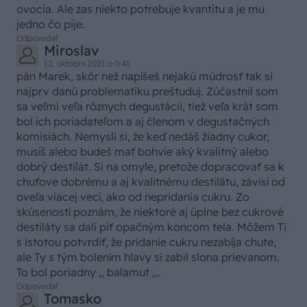
ovocia. Ale zas niekto potrebuje kvantitu a je mu
jedno čo pije.
Odpovedať
Miroslav
12. októbra 2021 o 0:41
pán Marek, skôr než napíšeš nejakú múdrosť tak si
najprv danú problematiku preštuduj. Zúčastnil som
sa veľmi veľa rôznych degustácii, tiež veľa krát som
bol ich poriadateľom a aj členom v degustačných
komisiách. Nemysli si, že keď nedáš žiadny cukor,
musíš alebo budeš mať bohvie aký kvalitný alebo
dobrý destilát. Si na omyle, pretože dopracovať sa k
chuťove dobrému a aj kvalitnému destilátu, závisí od
oveľa viacej vecí, ako od nepridania cukru. Zo
skúseností poznám, že niektoré aj úplne bez cukrové
destiláty sa dali piť opačným koncom tela. Môžem Ti
s istotou potvrdiť, že pridanie cukru nezabíja chute,
ale Ty s tým bolením hlavy si zabil slona prievanom.
To bol poriadny ,, balamut ,,.
Odpovedať
Tomasko