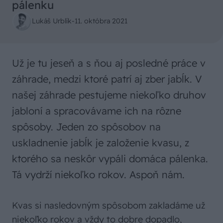
pálenku
Lukáš Urblík
-
11. októbra 2021
Už je tu jeseň a s ňou aj posledné práce v
záhrade, medzi ktoré patrí aj zber jabĺk. V
našej záhrade pestujeme niekoľko druhov
jabloní a spracovávame ich na rôzne
spôsoby. Jeden zo spôsobov na
uskladnenie jabĺk je založenie kvasu, z
ktorého sa neskôr vypáli domáca pálenka.
Tá vydrží niekoľko rokov. Aspoň nám.
Kvas si nasledovným spôsobom zakladáme už
niekoľko rokov a vždy to dobre dopadlo,