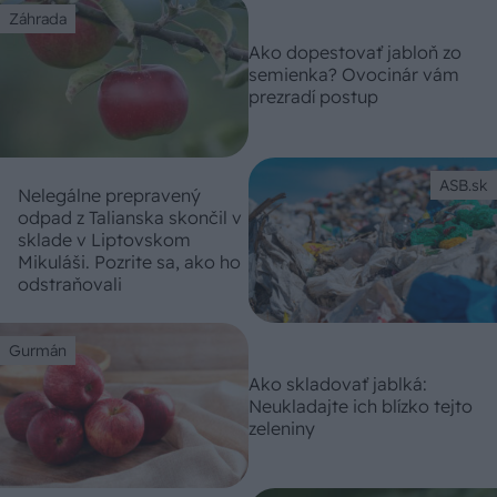
Záhrada
Ako dopestovať jabloň zo
semienka? Ovocinár vám
prezradí postup
ASB.sk
Nelegálne prepravený
odpad z Talianska skončil v
sklade v Liptovskom
Mikuláši. Pozrite sa, ako ho
odstraňovali
Gurmán
Ako skladovať jablká:
Neukladajte ich blízko tejto
zeleniny