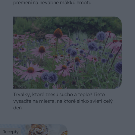
premení na nevábne mäkkú hmotu
Trvalky, ktoré znesú sucho a teplo? Tieto
vysaďte na miesta, na ktoré slnko svieti celý
deň
Recepty