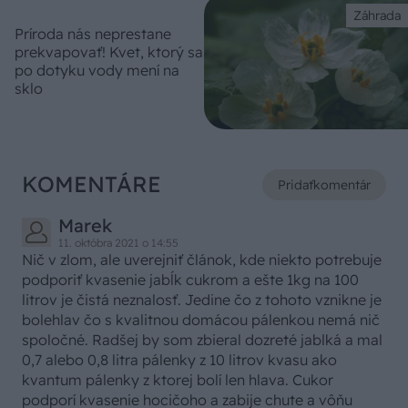
Záhrada
Príroda nás neprestane
prekvapovať! Kvet, ktorý sa
po dotyku vody mení na
sklo
KOMENTÁRE
Pridať
komentár
Marek
11. októbra 2021 o 14:55
Nič v zlom, ale uverejniť článok, kde niekto potrebuje
podporiť kvasenie jabĺk cukrom a ešte 1kg na 100
litrov je čistá neznalosť. Jedine čo z tohoto vznikne je
bolehlav čo s kvalitnou domácou pálenkou nemá nič
spoločné. Radšej by som zbieral dozreté jablká a mal
0,7 alebo 0,8 litra pálenky z 10 litrov kvasu ako
kvantum pálenky z ktorej bolí len hlava. Cukor
podporí kvasenie hocičoho a zabije chute a vôňu