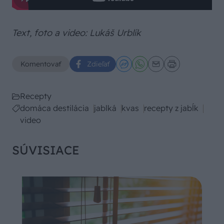
Text, foto a video: Lukáš Urblík
Komentovať
Zdieľať
Recepty
domáca destilácia
jablká
kvas
recepty z jabĺk
video
SÚVISIACE