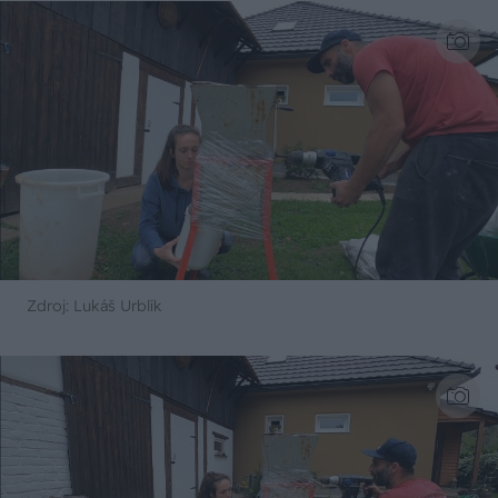
Zdroj: Lukáš Urblík