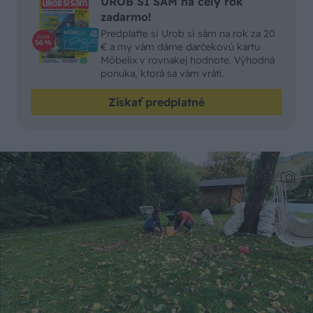
UROB SI SÁM na celý rok
zadarmo!
Predplaťte si Urob si sám na rok za 20
€ a my vám dáme darčekovú kartu
Möbelix v rovnakej hodnote. Výhodná
ponuka, ktorá sa vám vráti.
Získať predplatné