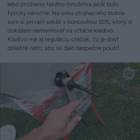
lebo strúhanie takého množstva jabĺk bolo
fyzicky náročné. Na osku strúhacieho bubna
som si privaril sekáč s koncovkou SDS, ktorý si
dokážem namontovať na vŕtacie kladivo.
Kladivo má aj reguláciu otáčok, čo je dosť
dôležité nato, aby sa dalo bezpečne použiť.