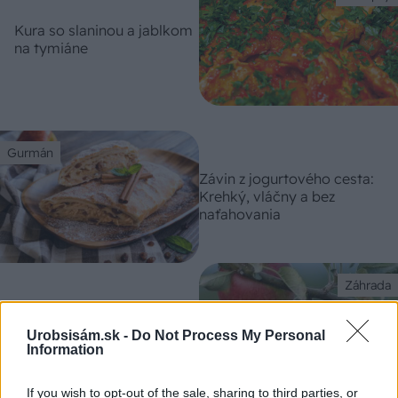
Kura so slaninou a jablkom
na tymiáne
Gurmán
Závin z jogurtového cesta:
Krehký, vláčny a bez
naťahovania
Záhrada
Ako dopestovať jabloň zo
semienka? Ovocinár vám
Urobsisám.sk -
Do Not Process My Personal
prezradí postup
Information
If you wish to opt-out of the sale, sharing to third parties, or