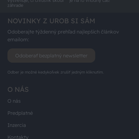
vysvetľuje, či chrústik škodí
je na to vhodný čas!
záhrade
NOVINKY Z UROB SI SÁM
Odoberajte týždenný prehľad najlepších článkov
emailom:
Odoberať bezplatný newsletter
Odber je možné kedykoľvek zrušiť jedným kliknutím.
O NÁS
O nás
Predplatné
Inzercia
Kontakty