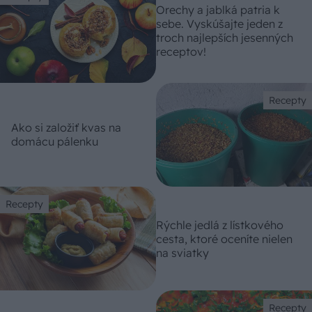
Orechy a jablká patria k
sebe. Vyskúšajte jeden z
troch najlepších jesenných
receptov!
Recepty
Ako si založiť kvas na
domácu pálenku
Recepty
Rýchle jedlá z lístkového
cesta, ktoré oceníte nielen
na sviatky
Recepty