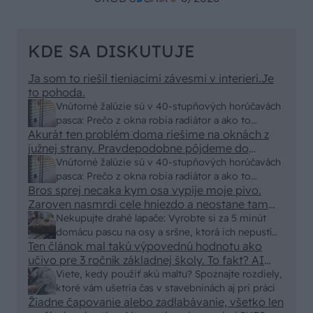
KDE SA DISKUTUJE
Ja som to riešil tieniacimi závesmi v interieri.Je
to pohoda.
Vnútorné žalúzie sú v 40-stupňových horúčavách
pasca: Prečo z okna robia radiátor a ako to
Akurát ten problém doma riešime na oknách z
vyriešiť za pár eur?
južnej strany. Pravdepodobne pôjdeme do
vonkajšieho tienenia na spôsob markízy
Vnútorné žalúzie sú v 40-stupňových horúčavách
250x150cm. Čínsky predajcovia idú okolo 100
pasca: Prečo z okna robia radiátor a ako to
eur kus.
Bros sprej necaka kym osa vypije moje pivo.
vyriešiť za pár eur?
Zaroven nasmrdi cele hniezdo a neostane tam
nic zive. Vasa pasca naucinke moc efektivne.
Nekupujte drahé lapače: Vyrobte si za 5 minút
Skor pritiahne slimaky
domácu pascu na osy a sršne, ktorá ich nepustí
Ten článok mal takú výpovednú hodnotu ako
von
učivo pre 3 ročník základnej školy. To fakt? AI
alebo nejaka kniha z VŠ? Dnešné rychlotvrdnuce
Viete, kedy použiť akú maltu? Spoznajte rozdiely,
malty - pevnosť 40 Mpa a doba schnutia tak 15
ktoré vám ušetria čas v stavebninách aj pri práci
minut , k tomu vodotesné s kryštálikou. A rozdiel
Žiadne čapovanie alebo zadlabávanie, všetko len