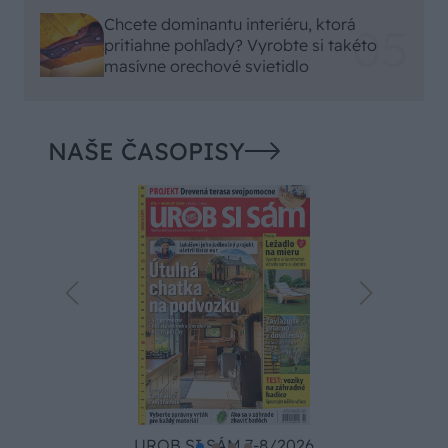
Chcete dominantu interiéru, ktorá
pritiahne pohľady? Vyrobte si takéto
masívne orechové svietidlo
NAŠE ČASOPISY
UROB SI SÁM 7-8/2026