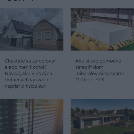
Chystáte sa zatepľovať
Ako si svojpomocne
alebo meniť kotol?
zatepliť dom
Návod, ako v nových
minerálnymi doskami
dotačných výzvach
Multipor ETX
neprísť o tisíce eur