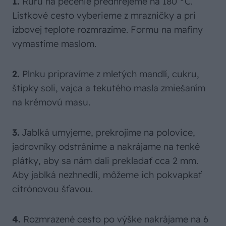
1.
Rúru na pečenie predhrejeme na 180 °C.
Lístkové cesto vyberieme z mrazničky a pri
izbovej teplote rozmrazíme. Formu na mafiny
vymastíme maslom.
2.
Plnku pripravíme z mletých mandlí, cukru,
štipky soli, vajca a tekutého masla zmiešaním
na krémovú masu.
3.
Jablká umyjeme, prekrojíme na polovice,
jadrovníky odstránime a nakrájame na tenké
plátky, aby sa nám dali prekladať cca 2 mm.
Aby jablká nezhnedli, môžeme ich pokvapkať
citrónovou šťavou.
4.
Rozmrazené cesto po výške nakrájame na 6