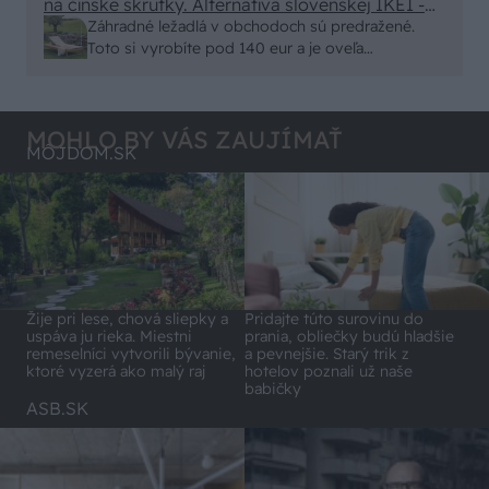
na čínske skrutky. Alternatíva slovenskej IKEI -
- schnutie a zretie. Nič?
čo sa týka pevnosti. Autor si nedal veľa námahy s
Záhradné ležadlá v obchodoch sú predražené.
remeselným spracovaním, škoda. No lepšie než
Toto si vyrobíte pod 140 eur a je oveľa
ten odpad z DTD predávaný v Kauflande alebo
pohodlnejšie!
Lídli.
MOHLO BY VÁS ZAUJÍMAŤ
MÔJDOM.SK
Pridajte túto surovinu do
Žije pri lese, chová sliepky a
prania, obliečky budú hladšie
uspáva ju rieka. Miestni
a pevnejšie. Starý trik z
remeselníci vytvorili bývanie,
hotelov poznali už naše
ktoré vyzerá ako malý raj
babičky
ASB.SK