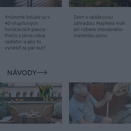
Vnútorné žalúzie sú v
Dom s ukážkovou
40-stupňových
záhradou: Majitelia mali
horúčavách pasca:
pri výbere stavebného
Prečo z okna robia
materiálu jasno
radiátor a ako to
vyriešiť za pár eur?
NÁVODY