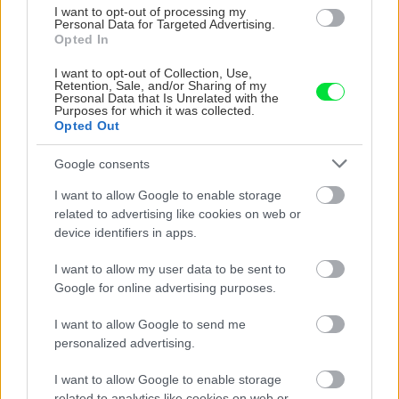
I want to opt-out of processing my
VIDEO
Personal Data for Targeted Advertising.
Opted In
I want to opt-out of Collection, Use,
Retention, Sale, and/or Sharing of my
Personal Data that Is Unrelated with the
Purposes for which it was collected.
Opted Out
Google consents
I want to allow Google to enable storage
related to advertising like cookies on web or
device identifiers in apps.
Chcete dominantu interiéru,
Prečo klasická iz
ktorá pritiahne pohľady?
potrubia v mrazo
I want to allow my user data to be sent to
Vyrobte si takéto masívne
ako to vyriešiť r
Google for online advertising purposes.
orechové svietidlo
I want to allow Google to send me
personalized advertising.
ZÁHRADA
I want to allow Google to enable storage
related to analytics like cookies on web or