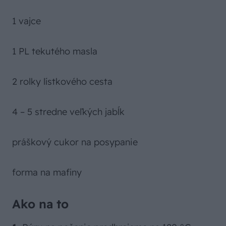
1 vajce
1 PL tekutého masla
2 rolky lístkového cesta
4 – 5 stredne veľkých jabĺk
práškový cukor na posypanie
forma na mafiny​
Ako na to