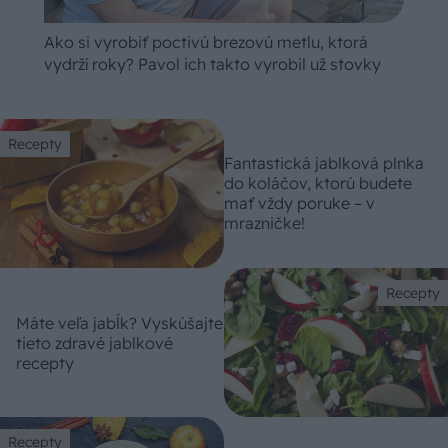
Ako si vyrobiť poctivú brezovú metlu, ktorá
vydrží roky? Pavol ich takto vyrobil už stovky
Recepty
Fantastická jablková plnka
do koláčov, ktorú budete
mať vždy poruke – v
mrazničke!
Recepty
Máte veľa jabĺk? Vyskúšajte
tieto zdravé jablkové
recepty
Recepty