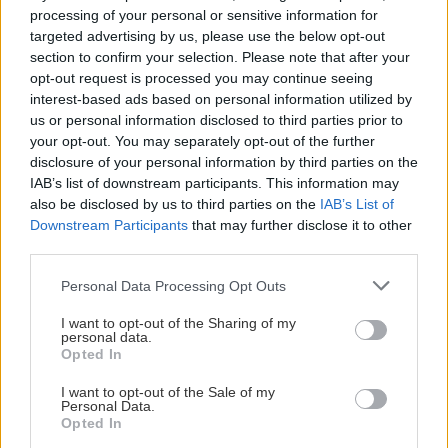
processing of your personal or sensitive information for
Gurmán
targeted advertising by us, please use the below opt-out
Ako skladovať jablká:
section to confirm your selection. Please note that after your
Neukladajte ich blízko tejto
opt-out request is processed you may continue seeing
zeleniny
interest-based ads based on personal information utilized by
us or personal information disclosed to third parties prior to
your opt-out. You may separately opt-out of the further
disclosure of your personal information by third parties on the
Gurmán
IAB’s list of downstream participants. This information may
Domáce croissanty bez
also be disclosed by us to third parties on the
IAB’s List of
kysnutia: Lahodné a hotové
Downstream Participants
that may further disclose it to other
za chvíľku!
third parties.
Please note that this website/app uses one or more Google
Personal Data Processing Opt Outs
services and may gather and store information including but
not limited to your visit or usage behaviour. You may click to
I want to opt-out of the Sharing of my
personal data.
grant or deny consent to Google and its third-party tags to
KOMENTÁRE
Opted In
Pridať
komentár
use your data for below specified purposes in below Google
consent section.
I want to opt-out of the Sale of my
Personal Data.
Opted In