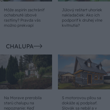
Môže aspirín zachrániť
Júlový reštart uhoriek
ochabnuté izbové
nakladačiek: Ako ich
rastliny? Pravda vás
podporiť k druhej vlne
možno prekvapí
kvitnutia?
CHALUPA
Na Morave prerobila
S motorovou pílou sa
starú chalupu na
dokáže aj podpísať.
nepoznanie: Keď
Slovák sa nebál a v