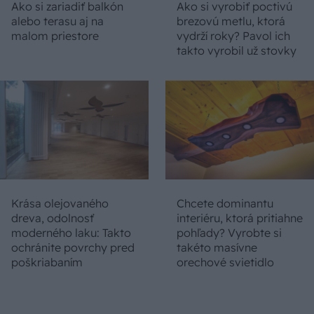
Ako si zariadiť balkón
Ako si vyrobiť poctivú
alebo terasu aj na
brezovú metlu, ktorá
malom priestore
vydrží roky? Pavol ich
takto vyrobil už stovky
Krása olejovaného
Chcete dominantu
dreva, odolnosť
interiéru, ktorá pritiahne
moderného laku: Takto
pohľady? Vyrobte si
ochránite povrchy pred
takéto masívne
poškriabaním
orechové svietidlo