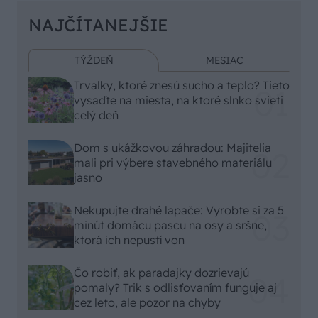
NAJČÍTANEJŠIE
TÝŽDEŇ
MESIAC
Trvalky, ktoré znesú sucho a teplo? Tieto
vysaďte na miesta, na ktoré slnko svieti
celý deň
Dom s ukážkovou záhradou: Majitelia
mali pri výbere stavebného materiálu
jasno
Nekupujte drahé lapače: Vyrobte si za 5
minút domácu pascu na osy a sršne,
ktorá ich nepustí von
Čo robiť, ak paradajky dozrievajú
pomaly? Trik s odlisťovaním funguje aj
cez leto, ale pozor na chyby