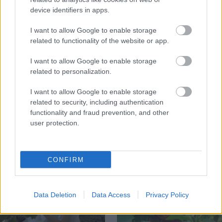
device identifiers in apps.
I want to allow Google to enable storage
related to functionality of the website or app.
I want to allow Google to enable storage
related to personalization.
Trvalky, ktoré znesú
Nemusí to byť len
I want to allow Google to enable storage
sucho a teplo? Tieto
levanduľa! 7 fialových
related to security, including authentication
vysaďte na miesta, na
krások, ktoré rozžiaria
functionality and fraud prevention, and other
ktoré slnko svieti celý
vašu záhradu
user protection.
deň
CONFIRM
Data Deletion
Data Access
Privacy Policy