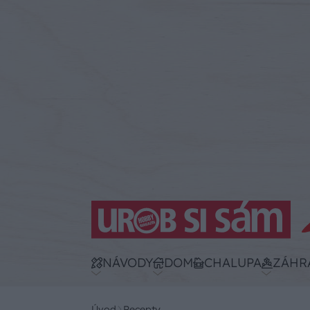
NÁVODY
DOM
CHALUPA
ZÁHR
Úvod
Recepty