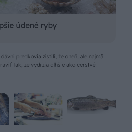
lepšie údené ryby
dávni predkovia zistili, že oheň, ale najmä
viť tak, že vydržia dlhšie ako čerstvé.