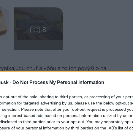
nikajúcu chuť a vôňu a to ich povýšilo na
.sk -
Do Not Process My Personal Information
oduchšiu prírodnú udiareň, napríklad
to opt-out of the sale, sharing to third parties, or processing of your per
formation for targeted advertising by us, please use the below opt-out s
ohníka vyčarovať kráľovsky voňajúcu
r selection. Please note that after your opt-out request is processed y
rýb, ale aj iných potravín. Keďže nám pri
eing interest-based ads based on personal information utilized by us or
 ale hlavne o úžasnú chuť, môže byť tento
disclosed to third parties prior to your opt-out. You may separately opt-
losure of your personal information by third parties on the IAB’s list of
tky čas a bez veľkej námahy. Údenie rýb je