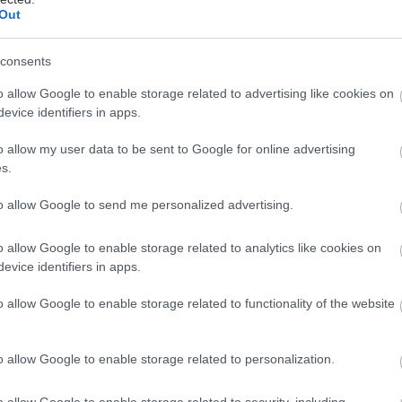
Out
u, nezáleží ani tak na dokonalosti či
consents
osti a nepoškodenosti rýb i na ich skutočne
môžeme použiť i ryby mrazené, ale vždy
o allow Google to enable storage related to advertising like cookies on
evice identifiers in apps.
ulovení – najlepšie v celku (len pri kaprovi
ú osobitne zabalenú. Najmä v prípade
o allow my user data to be sent to Google for online advertising
ť, najlepšie lyžicou, aj obličky prirastené
s.
m mechúrom. Kapra pred zamrazovaním
to allow Google to send me personalized advertising.
z nich pri rozmrazovaní vytiekla vzácna
 ponorením do studenej vody aj s obalom.
o allow Google to enable storage related to analytics like cookies on
lavou, čo pri servírovaní na stole vyzerá
evice identifiers in apps.
ovať. Záleží však aj na konštrukcii udiarne –
o allow Google to enable storage related to functionality of the website
bo položené na mriežke. Občas sa robia aj
by tak, že sa z vypitvanej ryby vyreže len
o allow Google to enable storage related to personalization.
 údením nakrájať na podkovičky a údiť ich
riežke.
o allow Google to enable storage related to security, including