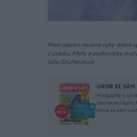
Pred údením musíme ryby dobre upev
z úväzku. Filety a podkovičky zvyč
isifa/Shutterstock
UROB SI SÁM n
Predplaťte si Ur
darčekovú kartu 
ktorá sa vám vrát