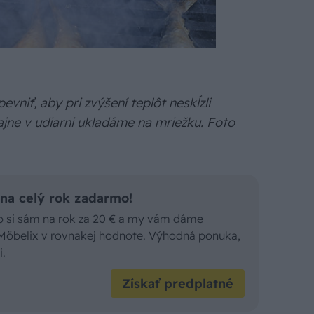
niť, aby pri zvýšení teplôt neskĺzli
ajne v udiarni ukladáme na mriežku. Foto
a celý rok zadarmo!
ob si sám na rok za 20 € a my vám dáme
Möbelix v rovnakej hodnote. Výhodná ponuka,
i.
Získať predplatné