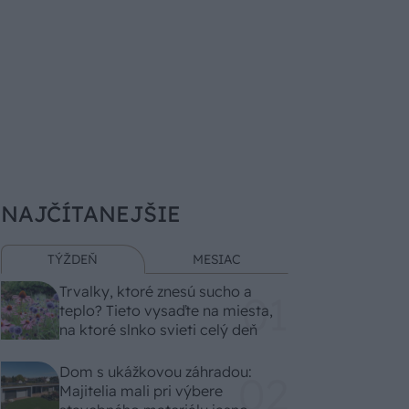
NAJČÍTANEJŠIE
TÝŽDEŇ
MESIAC
Trvalky, ktoré znesú sucho a
teplo? Tieto vysaďte na miesta,
na ktoré slnko svieti celý deň
Dom s ukážkovou záhradou:
Majitelia mali pri výbere