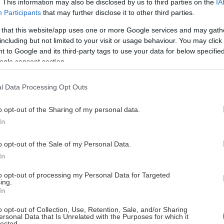
. This information may also be disclosed by us to third parties on the
IA
 živočíšnym mäsom najmä z hľadiska
Participants
that may further disclose it to other third parties.
ahu rizikových látok pochádzajúcich
 that this website/app uses one or more Google services and may gath
nou úpravou rybacieho mäsa, pri ktorej je
including but not limited to your visit or usage behaviour. You may click 
y čas, sa k nemu dostane len minimum
 to Google and its third-party tags to use your data for below specifi
ogle consent section.
e sa pri údení rýb využíva nízkoteplotný
týchto látok pri horení dreva minimum.
l Data Processing Opt Outs
agénu oproti iným živočíšnym mäsám,
eľné; v prípade ostatných živočíšnych
o opt-out of the Sharing of my personal data.
olagénu sa aminokyseliny v jeho
In
látky z dymu a stanú sa tak ťažko
o opt-out of the Sale of my Personal Data.
rozí.
In
to opt-out of processing my Personal Data for Targeted
um kolagénu, takže je menej súdržné,
ing.
In
e tepelne upraví. »
o opt-out of Collection, Use, Retention, Sale, and/or Sharing
ersonal Data that Is Unrelated with the Purposes for which it
lected.