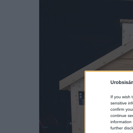
Urobsisám
If you wish 
sensitive in
confirm you
continue se
information 
further disc