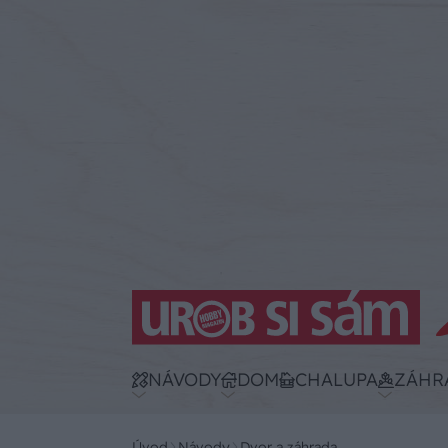
NÁVODY
DOM
CHALUPA
ZÁHR
Úvod
Návody
Dvor a záhrada