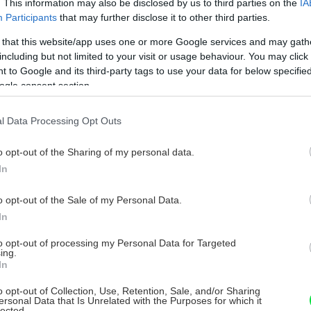
. This information may also be disclosed by us to third parties on the
IA
Participants
that may further disclose it to other third parties.
 that this website/app uses one or more Google services and may gath
including but not limited to your visit or usage behaviour. You may click 
 to Google and its third-party tags to use your data for below specifi
ogle consent section.
l Data Processing Opt Outs
o opt-out of the Sharing of my personal data.
In
o opt-out of the Sale of my Personal Data.
In
to opt-out of processing my Personal Data for Targeted
ing.
In
o opt-out of Collection, Use, Retention, Sale, and/or Sharing
ersonal Data that Is Unrelated with the Purposes for which it
lected.