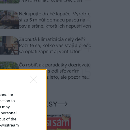
na ktoré slnko svieti celý deň
Nekupujte drahé lapače: Vyrobte
si za 5 minút domácu pascu na
osy a sršne, ktorá ich nepustí von
Zapnutá klimatizácia celý deň?
Pozrite sa, koľko vás stojí a prečo
sa oplatí zapnúť aj ventilátor
Čo robiť, ak paradajky dozrievajú
pomaly? Trik s odlisťovaním
funguje aj cez leto, ale pozor na
chyby
sonal or
ection to
NAŠE ČASOPISY
ou may
 personal
out of the
 downstream