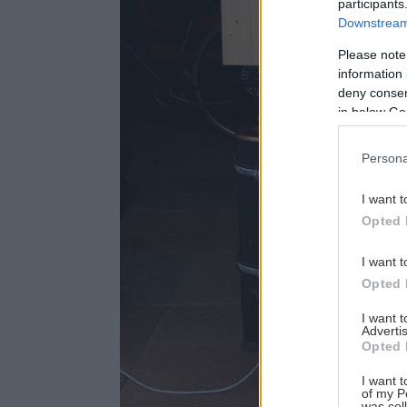
participants
Downstream 
Please note
information 
deny consent
in below Go
Persona
I want t
Opted 
I want t
Opted 
I want 
Advertis
Opted 
I want t
of my P
was col