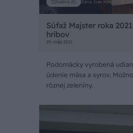
Zdroj: Ivan Kováčik
Galéria (5)
Súťaž Majster roka 2021
hríbov
29. mája 2021
Podomácky vyrobená udiarni
údenie mäsa a syrov. Možnos
rôznej zeleniny.