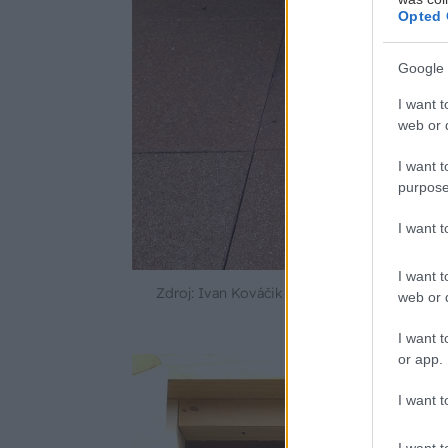
Opted 
Google 
I want t
web or d
I want t
purpose
I want 
I want t
Zdroj: Ivan Kováčik
web or d
I want t
or app.
I want t
I want t