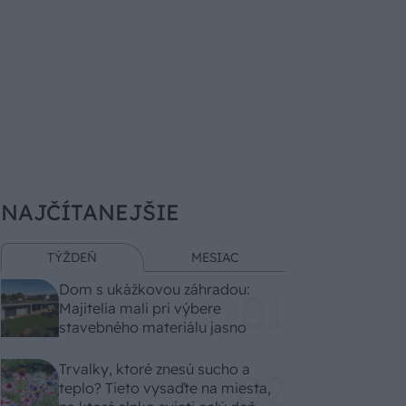
NAJČÍTANEJŠIE
TÝŽDEŇ
MESIAC
Dom s ukážkovou záhradou:
Majitelia mali pri výbere
stavebného materiálu jasno
Trvalky, ktoré znesú sucho a
teplo? Tieto vysaďte na miesta,