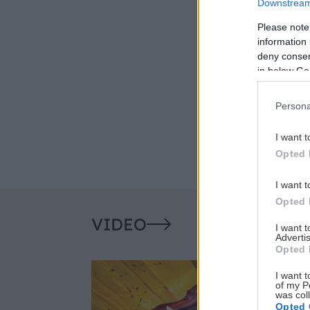
Downstream 
Please note
information 
deny consent
in below Go
Persona
I want t
Opted 
I want t
Opted 
VIDEO
I want 
Advertis
Opted 
I want t
of my P
was col
Opted 