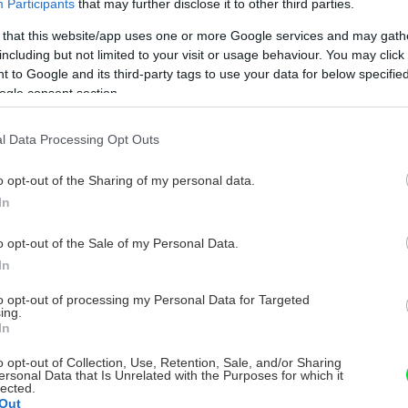
Participants
that may further disclose it to other third parties.
 that this website/app uses one or more Google services and may gath
including but not limited to your visit or usage behaviour. You may click 
 to Google and its third-party tags to use your data for below specifi
ogle consent section.
l Data Processing Opt Outs
o opt-out of the Sharing of my personal data.
In
o opt-out of the Sale of my Personal Data.
In
to opt-out of processing my Personal Data for Targeted
ing.
In
o opt-out of Collection, Use, Retention, Sale, and/or Sharing
ersonal Data that Is Unrelated with the Purposes for which it
lected.
Out