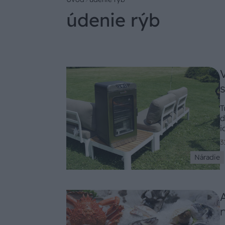
údenie rýb
T
d
i
3
Náradie