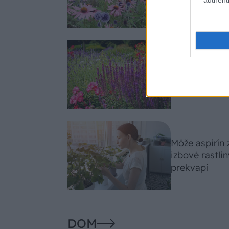
slnko svieti c
Nemusí to byť
fialových krá
záhradu
Môže aspirín
izbové rastli
prekvapí
DOM