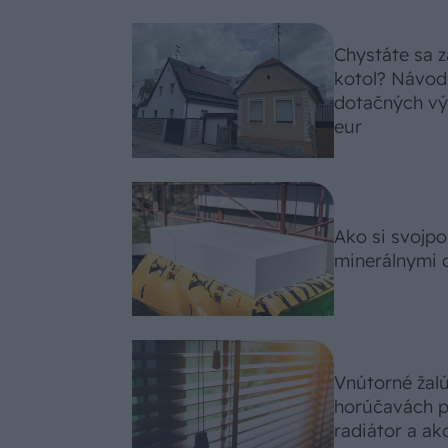
Chystáte sa z
kotol? Návod
dotačných výz
eur
Ako si svojp
minerálnymi 
Vnútorné žal
horúčavách p
radiátor a ako