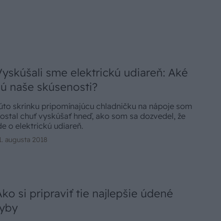
Vyskúšali sme elektrickú udiareň: Aké
sú naše skúsenosti?
úto skrinku pripomínajúcu chladničku na nápoje som
ostal chuť vyskúšať hneď, ako som sa dozvedel, že
de o elektrickú udiareň.
1. augusta 2018
Ako si pripraviť tie najlepšie údené
ryby