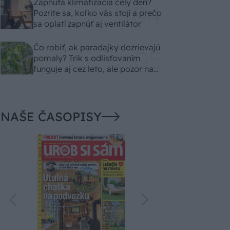
Zapnutá klimatizácia celý deň?
Pozrite sa, koľko vás stojí a prečo
sa oplatí zapnúť aj ventilátor
Čo robiť, ak paradajky dozrievajú
pomaly? Trik s odlisťovaním
funguje aj cez leto, ale pozor na
chyby
NAŠE ČASOPISY