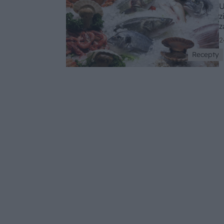
U
z
z
2
Recepty