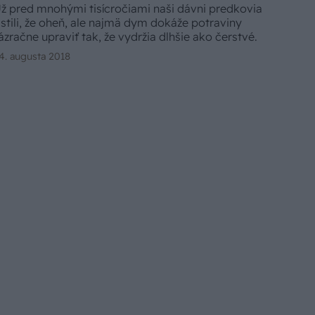
ž pred mnohými tisícročiami naši dávni predkovia
istili, že oheň, ale najmä dym dokáže potraviny
ázračne upraviť tak, že vydržia dlhšie ako čerstvé.
4. augusta 2018