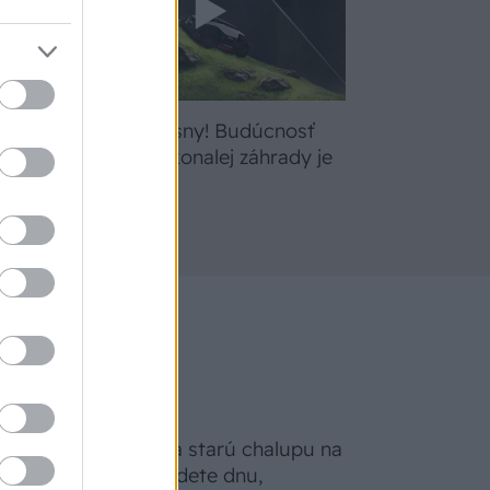
bte
Žite svoje sny! Budúcnosť
a
údržby dokonalej záhrady je
tu
Na Morave prerobila starú chalupu na
nepoznanie: Keď vojdete dnu,