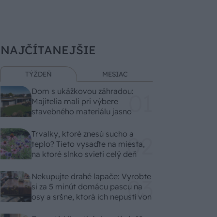
NAJČÍTANEJŠIE
TÝŽDEŇ
MESIAC
Dom s ukážkovou záhradou:
Majitelia mali pri výbere
stavebného materiálu jasno
Trvalky, ktoré znesú sucho a
teplo? Tieto vysaďte na miesta,
na ktoré slnko svieti celý deň
Nekupujte drahé lapače: Vyrobte
si za 5 minút domácu pascu na
osy a sršne, ktorá ich nepustí von