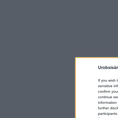
Urobsisám
If you wish 
sensitive in
confirm you
continue se
information 
further disc
participants