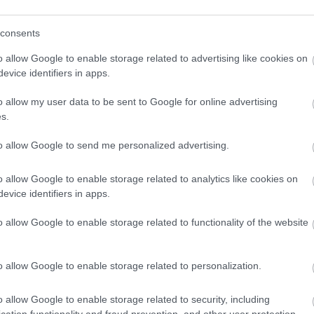
consents
o allow Google to enable storage related to advertising like cookies on
evice identifiers in apps.
o klasická izolácia
Poznáte Šittov rez? Uro
ubia v mrazoch zlyháva
ho na marhuliach v júni 
o allow my user data to be sent to Google for online advertising
o to vyriešiť raz a navždy
budúci rok vám kvety
s.
nezničia jarné mrazy
to allow Google to send me personalized advertising.
o allow Google to enable storage related to analytics like cookies on
evice identifiers in apps.
o allow Google to enable storage related to functionality of the website
CHALUPA
o allow Google to enable storage related to personalization.
é znesú sucho a teplo?
o allow Google to enable storage related to security, including
 na miesta, na ktoré
cation functionality and fraud prevention, and other user protection.