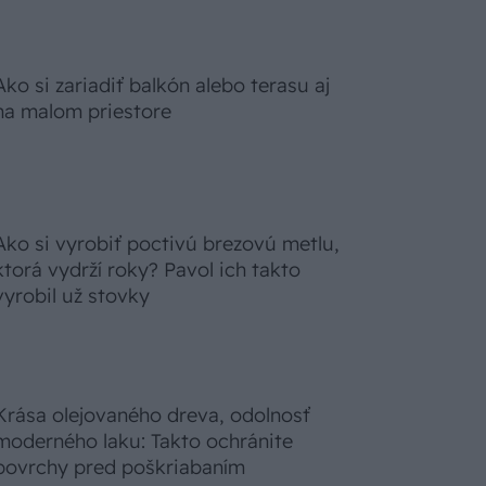
Ako si zariadiť balkón alebo terasu aj
na malom priestore
Ako si vyrobiť poctivú brezovú metlu,
ktorá vydrží roky? Pavol ich takto
vyrobil už stovky
Krása olejovaného dreva, odolnosť
moderného laku: Takto ochránite
povrchy pred poškriabaním