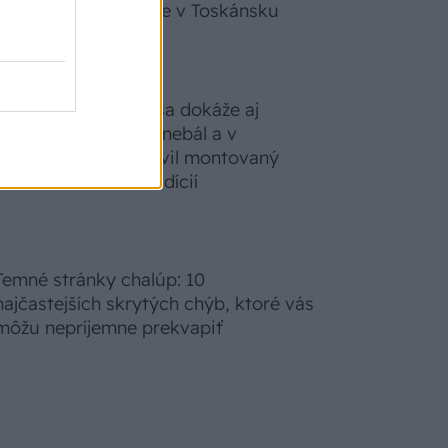
zabudnete, že nie ste v Toskánsku
S motorovou pílou sa dokáže aj
podpísať. Slovák sa nebál a v
Čičmanoch si postavil montovaný
domček v duchu tradícií
Temné stránky chalúp: 10
najčastejších skrytých chýb, ktoré vás
môžu nepríjemne prekvapiť