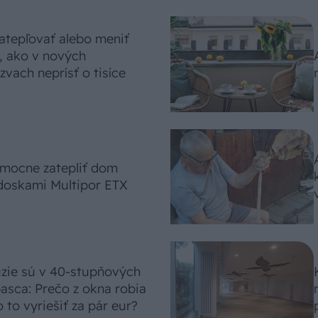
atepľovať alebo meniť
, ako v nových
vach neprísť o tisíce
omocne zatepliť dom
doskami Multipor ETX
úzie sú v 40-stupňových
asca: Prečo z okna robia
 to vyriešiť za pár eur?