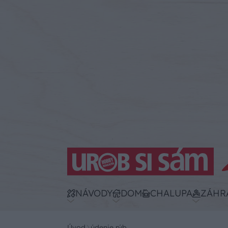
NÁVODY
DOM
CHALUPA
ZÁHR
Úvod
údenie rýb