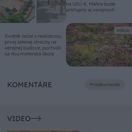
na Ulici K. Mahra bude
prístupný aj verejnosti
ASB.sk
Svidník začal s realizáciou
prvej zelenej strechy na
verejnej budove, pochváli
sa ňou materská škola
KOMENTÁRE
Pridať
komentár
VIDEO