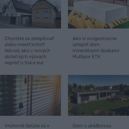
Chystáte sa zatepľovať
Ako si svojpomocne
alebo meniť kotol?
zatepliť dom
Návod, ako v nových
minerálnymi doskami
dotačných výzvach
Multipor ETX
neprísť o tisíce eur
Vnútorné žalúzie sú v
Dom s ukážkovou