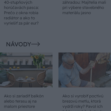
40-stupňových
záhradou: Majitelia mali
horúčavách pasca:
pri výbere stavebného
Prečo z okna robia
materiálu jasno
radiátor a ako to
vyriešiť za pár eur?
NÁVODY
Ako si zariadiť balkón
Ako si vyrobiť poctivú
alebo terasu aj na
brezovú metlu, ktorá
malom priestore
vydrží roky? Pavol ich