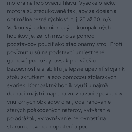
motora na hobľovaciu hlavu. Vysoké otáčky
motora sú zredukované tak, aby sa dosiahla
optimálna rezná rýchlosť, t. j. 25 až 30 m/s.
Veľkou výhodou niektorých kompaktných
hoblíkov je, že ich možno za pomoci
podstavcov použiť ako stacionárny stroj. Proti
pokĺznutiu sú na podstavci umiestnené
gumové podložky, avšak pre väčšiu
bezpečnosť a stabilitu je lepšie upevniť stojan k
stolu skrutkami alebo pomocou stolárskych
svoriek. Kompaktný hoblík využijú najmä
domáci majstri, napr. na zrovnávanie povrchov
vnútorných obkladov chát, odstraňovanie
starých poškodených náterov, vytváranie
polodrážok, vyrovnávanie nerovností na
starom drevenom oplotení a pod.