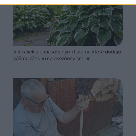
5 trvaliek s panašovanými listami, ktoré dodajú
vášmu záhonu celosezónny šmrnc