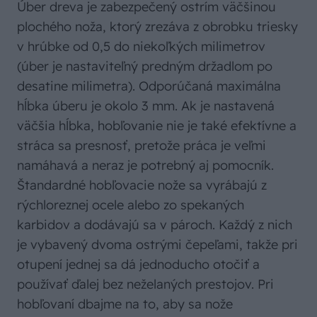
Úber dreva je zabezpečený ostrím väčšinou
plochého noža, ktorý zrezáva z obrobku triesky
v hrúbke od 0,5 do niekoľkých milimetrov
(úber je nastaviteľný predným držadlom po
desatine milimetra). Odporúčaná maximálna
hĺbka úberu je okolo 3 mm. Ak je nastavená
väčšia hĺbka, hobľovanie nie je také efektívne a
stráca sa presnosť, pretože práca je veľmi
namáhavá a neraz je potrebný aj pomocník.
Štandardné hobľovacie nože sa vyrábajú z
rýchloreznej ocele alebo zo spekaných
karbidov a dodávajú sa v pároch. Každý z nich
je vybavený dvoma ostrými čepeľami, takže pri
otupení jednej sa dá jednoducho otočiť a
používať ďalej bez neželaných prestojov. Pri
hobľovaní dbajme na to, aby sa nože