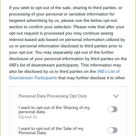
vlákien. Ak by rezné nože zaberali kolmo na
If you wish to opt-out of the sale, sharing to third parties, or
drevené vlákna, vylamovali by sa z povrchu
processing of your personal or sensitive information for
triesky a povrch by bol nerovný;
targeted advertising by us, please use the below opt-out
section to confirm your selection. Please note that after your
• ak chceme uberať z dreva viac ako 3 mm,
opt-out request is processed you may continue seeing
mali by sme hrúbku úberu postupne
interest-based ads based on personal information utilized by
zmenšovať. Posledným úberom už len
us or personal information disclosed to third parties prior to
your opt-out. You may separately opt-out of the further
presnejšie vyrovnáme nežiaduce nerovnosti;
disclosure of your personal information by third parties on the
• ak hobľujeme užším hoblíkom širšiu dosku,
IAB’s list of downstream participants. This information may
postupujeme v pásoch, ktoré sa navzájom
also be disclosed by us to third parties on the
IAB’s List of
Downstream Participants
that may further disclose it to other
prekrývajú o niekoľko milimetrov. Pri hobľovaní
third parties.
iným spôsobom by nože zanechávali v dreve
Please note that this website/app uses one or more Google
stopy, ktoré by sme veľmi ťažko a prácne
Personal Data Processing Opt Outs
services and may gather and store information including but
odstraňovali.
not limited to your visit or usage behaviour. You may click to
I want to opt-out of the Sharing of my
personal data.
grant or deny consent to Google and its third-party tags to
Opted In
use your data for below specified purposes in below Google
consent section.
Čítajte časopis ZÁHRADA rok
I want to opt-out of the Sale of my
Personal Data.
zadarmo!