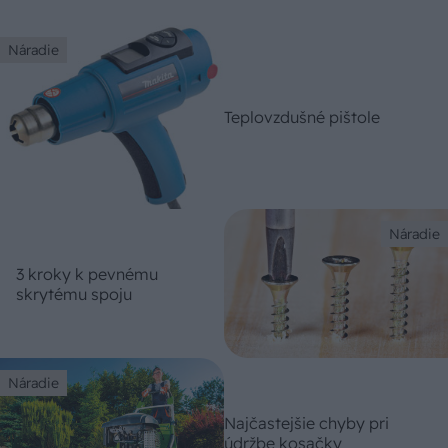
Náradie
Teplovzdušné pištole
Náradie
3 kroky k pevnému
skrytému spoju
Náradie
Najčastejšie chyby pri
údržbe kosačky