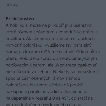
nožov.
Príslušenstvo
K hoblíku si môžeme prikúpiť príslušenstvo,
ktoré rôznym spôsobom zjednodušuje prácu s
hoblíkom. Ak chceme na trámoch či doskách
vytvoriť poldrážku, využijeme tzv. paralelný
doraz, na ktorom môžeme nastaviť šírku i hĺbku
úberu. Poldrážku spravidla neurobíme jedným
hobľovacím úberom, ale úkon treba opakovať
niekoľkokrát za sebou. Niekedy sa musí skosiť
spodná časť okenných rámov šikmou
poldrážkou. Na tento účel sa dá použiť
naklápacie paralelné vodidlo. Väčšinou je
naklápateľné v rozsahu 0 až 45°, čo stačí na
výrobu každého požadovaného úkosu.