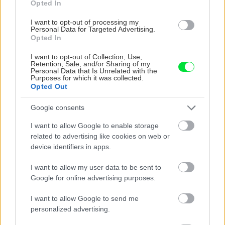
Opted In
Predplaťte si magazín Záhrada za 20 € a
dostanete darčekovú kartu Möbelix na
I want to opt-out of processing my
Personal Data for Targeted Advertising.
ľubovolný nákup v rovnakej hodnote.
Opted In
Získať predplatné
I want to opt-out of Collection, Use,
Retention, Sale, and/or Sharing of my
Personal Data that Is Unrelated with the
Purposes for which it was collected.
Opted Out
Text: Ing. Miroslav Dobias
Foto: Bosch, Makita, Metabo, Narex, Protool
Google consents
Zdroj:
časopis Urob si sám
I want to allow Google to enable storage
related to advertising like cookies on web or
device identifiers in apps.
Komentovať
Zdieľať
I want to allow my user data to be sent to
Google for online advertising purposes.
Náradie
I want to allow Google to send me
personalized advertising.
SÚVISIACE