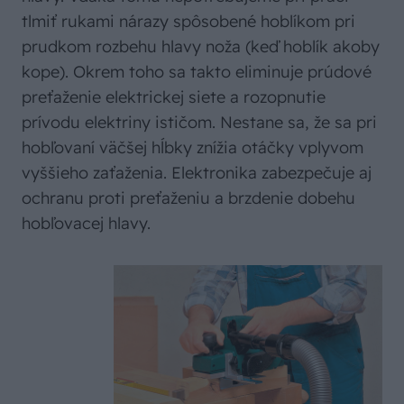
tlmiť rukami nárazy spôsobené hoblíkom pri
prudkom rozbehu hlavy noža (keď hoblík akoby
kope). Okrem toho sa takto eliminuje prúdové
preťaženie elektrickej siete a rozopnutie
prívodu elektriny ističom. Nestane sa, že sa pri
hobľovaní väčšej hĺbky znížia otáčky vplyvom
vyššieho zaťaženia. Elektronika zabezpečuje aj
ochranu proti preťaženiu a brzdenie dobehu
hobľovacej hlavy.