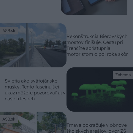
ASB.sk
Rekonštrukcia Bierovských
mostov finišuje. Cestu pri
Trenčíne sprístupnia
motoristom o pol roka skôr
Záhrada
Svietia ako svätojánske
mušky: Tento fascinujúci
úkaz môžete pozorovať aj v
našich lesoch
ASB.sk
Trnava pokračuje v obnove
školských areálov, dvor ZŠ