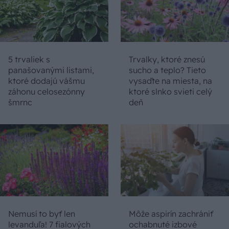
5 trvaliek s
Trvalky, ktoré znesú
panašovanými listami,
sucho a teplo? Tieto
ktoré dodajú vášmu
vysaďte na miesta, na
záhonu celosezónny
ktoré slnko svieti celý
šmrnc
deň
Nemusí to byť len
Môže aspirín zachrániť
levanduľa! 7 fialových
ochabnuté izbové