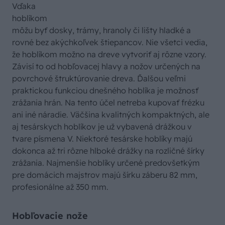
Vďaka
hoblíkom
môžu byť dosky, trámy, hranoly či lišty hladké a
rovné bez akýchkoľvek štiepancov. Nie všetci vedia,
že hoblíkom možno na dreve vytvoriť aj rôzne vzory.
Závisí to od hobľovacej hlavy a nožov určených na
povrchové štruktúrovanie dreva. Ďalšou veľmi
praktickou funkciou dnešného hoblíka je možnosť
zrážania hrán. Na tento účel netreba kupovať frézku
ani iné náradie. Väčšina kvalitných kompaktných, ale
aj tesárskych hoblíkov je už vybavená drážkou v
tvare písmena V. Niektoré tesárske hoblíky majú
dokonca až tri rôzne hlboké drážky na rozličné šírky
zrážania. Najmenšie hoblíky určené predovšetkým
pre domácich majstrov majú šírku záberu 82 mm,
profesionálne až 350 mm.
Hobľovacie nože