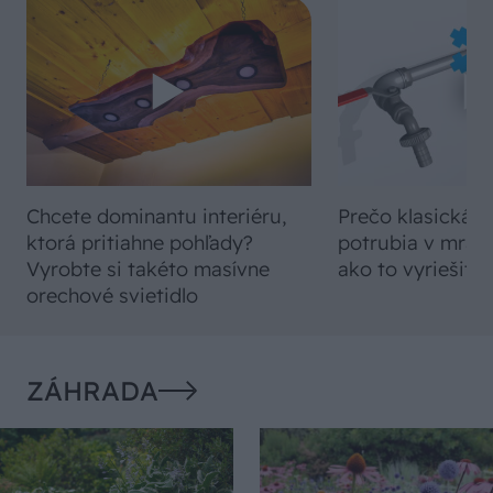
Chcete dominantu interiéru,
Prečo klasická iz
ktorá pritiahne pohľady?
potrubia v mrazo
Vyrobte si takéto masívne
ako to vyriešiť r
orechové svietidlo
ZÁHRADA