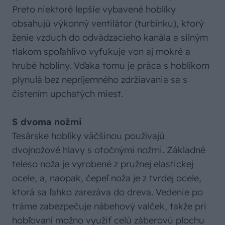
Preto niektoré lepšie vybavené hoblíky
obsahujú výkonný ventilátor (turbínku), ktorý
ženie vzduch do odvádzacieho kanála a silným
tlakom spoľahlivo vyfukuje von aj mokré a
hrubé hobliny. Vďaka tomu je práca s hoblíkom
plynulá bez nepríjemného zdržiavania sa s
čistením upchatých miest.
S dvoma nožmi
Tesárske hoblíky väčšinou používajú
dvojnožové hlavy s otočnými nožmi. Základné
teleso noža je vyrobené z pružnej elastickej
ocele, a, naopak, čepeľ noža je z tvrdej ocele,
ktorá sa ľahko zarezáva do dreva. Vedenie po
tráme zabezpečuje nábehový valček, takže pri
hobľovaní možno využiť celú záberovú plochu