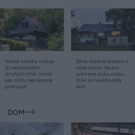
Temné stránky chalúp:
Žena, búracie kladivo a
10 najčastejších
vôňa dreva: Takáto
skrytých chýb, ktoré
premena zrubu z roku
vás môžu nepríjemne
1654 sa nevidí každý
prekvapiť
deň!
DOM