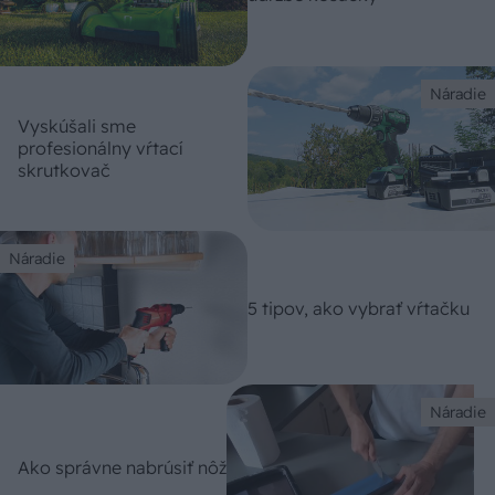
Náradie
Vyskúšali sme
profesionálny vŕtací
skrutkovač
Náradie
5 tipov, ako vybrať vŕtačku
Náradie
Ako správne nabrúsiť nôž