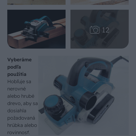
Vyberáme
podľa
použitia
Hobľuje sa
nerovné
alebo hrubé
drevo, aby sa
dosiahla
požadovaná
hrúbka alebo
rovinnosť.