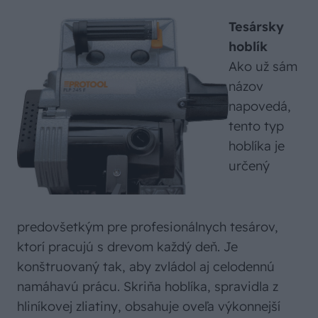
Tesársky
hoblík
Ako už sám
názov
napovedá,
tento typ
hoblíka je
určený
predovšetkým pre profesionálnych tesárov,
ktorí pracujú s drevom každý deň. Je
konštruovaný tak, aby zvládol aj celodennú
namáhavú prácu. Skriňa hoblíka, spravidla z
hliníkovej zliatiny, obsahuje oveľa výkonnejší