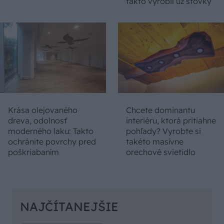
takto vyrobil už stovky
Krása olejovaného
Chcete dominantu
dreva, odolnosť
interiéru, ktorá pritiahne
moderného laku: Takto
pohľady? Vyrobte si
ochránite povrchy pred
takéto masívne
poškriabaním
orechové svietidlo
NAJČÍTANEJŠIE