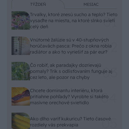
TÝŽDEŇ
MESIAC
Trvalky, ktoré znesú sucho a teplo? Tieto
vysaďte na miesta, na ktoré slnko svieti
celý deň
Vnútorné žalúzie sú v 40-stupňových
horúčavách pasca: Prečo z okna robia
radiátor a ako to vyriešiť za pár eur?
Čo robiť, ak paradajky dozrievajú
pomaly? Trik s odlisťovaním funguje aj
cez leto, ale pozor na chyby
Chcete dominantu interiéru, ktorá
pritiahne pohľady? Vyrobte si takéto
masívne orechové svietidlo
Ako dlho variť kukuricu? Tieto časové
rozdiely vás prekvapia