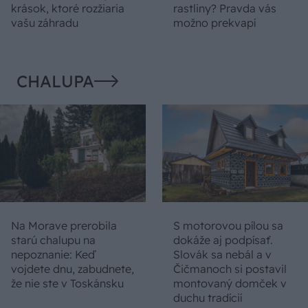
krások, ktoré rozžiaria
rastliny? Pravda vás
vašu záhradu
možno prekvapí
CHALUPA
Na Morave prerobila
S motorovou pílou sa
starú chalupu na
dokáže aj podpísať.
nepoznanie: Keď
Slovák sa nebál a v
vojdete dnu, zabudnete,
Čičmanoch si postavil
že nie ste v Toskánsku
montovaný domček v
duchu tradícií