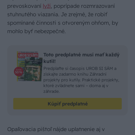
prevoskovaní
lyží
, poprípade rozmrazovaní
stuhnutého viazania. Je zrejmé, že robiť
spomínané činnosti s otvoreným ohňom, by
mohlo byť nebezpečné.
Toto predplatné musí mať každý
kutil!
Predplaťte si časopis UROB SI SÁM a
získajte zadarmo knihu Záhradní
projekty pro kutily. Praktické projekty,
ktoré zvládnete sami – doma aj v
záhrade.
Kúpiť predplatné
Opaľovacia pištoľ nájde uplatnenie aj v