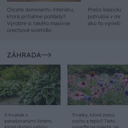
Chcete dominantu interiéru,
Prečo klasická iz
ktorá pritiahne pohľady?
potrubia v mrazo
Vyrobte si takéto masívne
ako to vyriešiť r
orechové svietidlo
ZÁHRADA
5 trvaliek s
Trvalky, ktoré znesú
panašovanými listami,
sucho a teplo? Tieto
ktoré dodajú vášmu
vysaďte na miesta, na