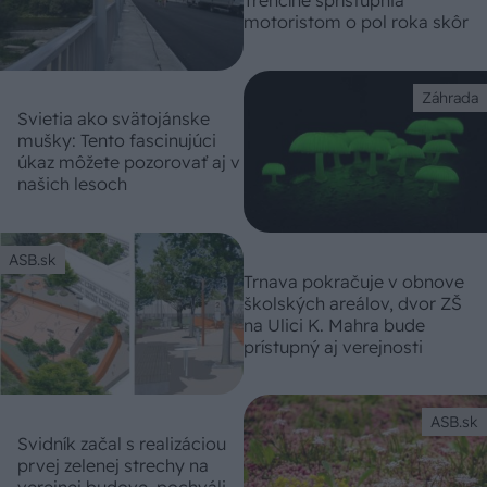
motoristom o pol roka skôr
Záhrada
Svietia ako svätojánske
mušky: Tento fascinujúci
úkaz môžete pozorovať aj v
našich lesoch
ASB.sk
Trnava pokračuje v obnove
školských areálov, dvor ZŠ
na Ulici K. Mahra bude
prístupný aj verejnosti
ASB.sk
Svidník začal s realizáciou
prvej zelenej strechy na
verejnej budove, pochváli