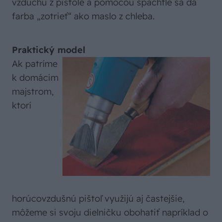
vzduchu z pištole a pomocou špachtle sa dá
farba „zotrieť“ ako maslo z chleba.
Praktický model
Ak patríme
k domácim
majstrom,
ktorí
horúcovzdušnú pištoľ využijú aj častejšie,
môžeme si svoju dielničku obohatiť napríklad o