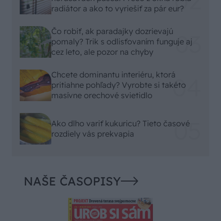
radiátor a ako to vyriešiť za pár eur?
Čo robiť, ak paradajky dozrievajú
pomaly? Trik s odlisťovaním funguje aj
cez leto, ale pozor na chyby
Chcete dominantu interiéru, ktorá
pritiahne pohľady? Vyrobte si takéto
masívne orechové svietidlo
Ako dlho variť kukuricu? Tieto časové
rozdiely vás prekvapia
NAŠE ČASOPISY