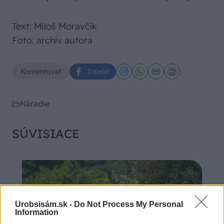
Text: Miloš Moravčík
Foto: archív autora
Komentovať
Zdieľať
Náradie
SÚVISIACE
Urobsisám.sk -
Do Not Process My Personal
Information