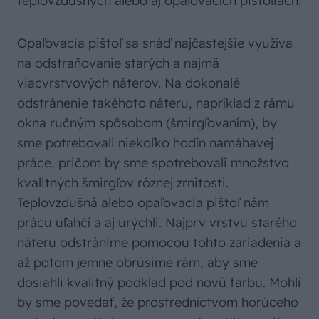
teplovzdušných alebo aj opaľovacích pištoliach.
Opaľovacia pištoľ sa snáď najčastejšie využíva
na odstraňovanie starých a najmä
viacvrstvových náterov. Na dokonalé
odstránenie takéhoto náteru, napríklad z rámu
okna ručným spôsobom (šmirgľovaním), by
sme potrebovali niekoľko hodín namáhavej
práce, pričom by sme spotrebovali množstvo
kvalitných šmirgľov rôznej zrnitosti.
Teplovzdušná alebo opaľovacia pištoľ nám
prácu uľahčí a aj urýchli. Najprv vrstvu starého
náteru odstránime pomocou tohto zariadenia a
až potom jemne obrúsime rám, aby sme
dosiahli kvalitný podklad pod novú farbu. Mohli
by sme povedať, že prostredníctvom horúceho