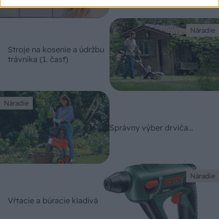
Náradie
Stroje na kosenie a údržbu
trávnika (1. časť)
Náradie
Správny výber drviča…
Náradie
Vŕtacie a búracie kladivá