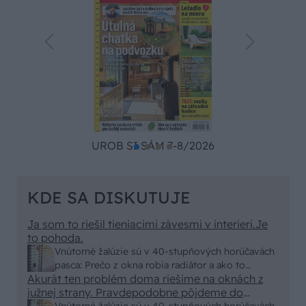
UROB SI SÁM 7-8/2026
KDE SA DISKUTUJE
Ja som to riešil tieniacimi závesmi v interieri.Je
to pohoda.
Vnútorné žalúzie sú v 40-stupňových horúčavách
pasca: Prečo z okna robia radiátor a ako to
Akurát ten problém doma riešime na oknách z
vyriešiť za pár eur?
južnej strany. Pravdepodobne pôjdeme do
vonkajšieho tienenia na spôsob markízy
Vnútorné žalúzie sú v 40-stupňových horúčavách