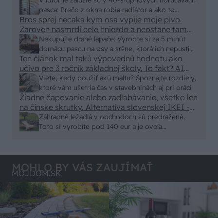
250x150cm. Čínsky predajcovia idú okolo 100
pasca: Prečo z okna robia radiátor a ako to
eur kus.
Bros sprej necaka kym osa vypije moje pivo.
vyriešiť za pár eur?
Zaroven nasmrdi cele hniezdo a neostane tam
nic zive. Vasa pasca naucinke moc efektivne.
Nekupujte drahé lapače: Vyrobte si za 5 minút
Skor pritiahne slimaky
domácu pascu na osy a sršne, ktorá ich nepustí
Ten článok mal takú výpovednú hodnotu ako
von
učivo pre 3 ročník základnej školy. To fakt? AI
alebo nejaka kniha z VŠ? Dnešné rychlotvrdnuce
Viete, kedy použiť akú maltu? Spoznajte rozdiely,
malty - pevnosť 40 Mpa a doba schnutia tak 15
ktoré vám ušetria čas v stavebninách aj pri práci
minut , k tomu vodotesné s kryštálikou. A rozdiel
Žiadne čapovanie alebo zadlabávanie, všetko len
na čínske skrutky. Alternatíva slovenskej IKEI -
- schnutie a zretie. Nič?
čo sa týka pevnosti. Autor si nedal veľa námahy s
Záhradné ležadlá v obchodoch sú predražené.
remeselným spracovaním, škoda. No lepšie než
Toto si vyrobíte pod 140 eur a je oveľa
ten odpad z DTD predávaný v Kauflande alebo
pohodlnejšie!
Lídli.
MOHLO BY VÁS ZAUJÍMAŤ
MÔJDOM.SK