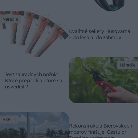
Náradie
Kvalitné sekery Husqvarna
– do lesa aj do záhrady
Náradie
Test záhradných nožníc:
Ktoré prepadli a ktoré sa
osvedčili?
ASB.sk
Rekonštrukcia Bierovských
mostov finišuje. Cestu pri
Trenčíne sprístupnia