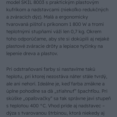
model SKIL 8003 s praktickým plastovým
kufríkom a nadstavcami (niekoľko redukčných
a zváracích dýz). Malá a ergonomicky
tvarovaná pištoľ s príkonom 1 800 W a tromi
teplotnými stupňami váži len 0,7 kg. Okrem
toho odporúčame, aby ste si dokúpili aj nejaké
plastové zváracie drôty a lepiace tyčinky na
lepenie dreva a plastov.
Pri odstraňovaní farby si nastavíme takú
teplotu, pri ktorej nezostáva náter stále tvrdý,
ale ani nehorí. Ideálne je, keď farba zmäkne a
úplne pohodlne sa dá „stiahnuť“ špachtľou. Pri
skúške „opaľovačky“ sa tak správne javí stupeň
s teplotou 400 °C. Vhod príde aj nadstavec –
dýza s tvarovanou štrbinou, ktorá niekedy aj