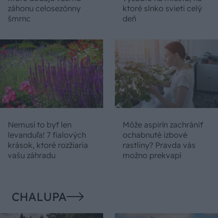
záhonu celosezónny
ktoré slnko svieti celý
šmrnc
deň
Nemusí to byť len
Môže aspirín zachrániť
levanduľa! 7 fialových
ochabnuté izbové
krások, ktoré rozžiaria
rastliny? Pravda vás
vašu záhradu
možno prekvapí
CHALUPA