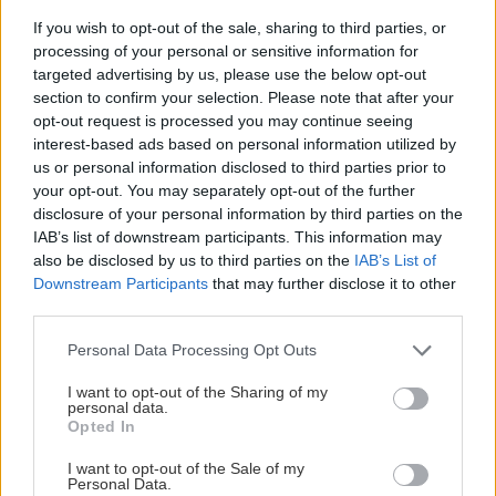
If you wish to opt-out of the sale, sharing to third parties, or
processing of your personal or sensitive information for
targeted advertising by us, please use the below opt-out
section to confirm your selection. Please note that after your
opt-out request is processed you may continue seeing
5 trvaliek s panašovanými listami, ktoré dodajú
interest-based ads based on personal information utilized by
us or personal information disclosed to third parties prior to
vášmu záhonu celosezónny šmrnc
your opt-out. You may separately opt-out of the further
disclosure of your personal information by third parties on the
IAB’s list of downstream participants. This information may
also be disclosed by us to third parties on the
IAB’s List of
Downstream Participants
that may further disclose it to other
third parties.
Please note that this website/app uses one or more Google
Personal Data Processing Opt Outs
services and may gather and store information including but
not limited to your visit or usage behaviour. You may click to
I want to opt-out of the Sharing of my
personal data.
grant or deny consent to Google and its third-party tags to
Opted In
use your data for below specified purposes in below Google
consent section.
I want to opt-out of the Sale of my
Personal Data.