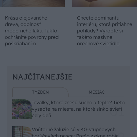
Krása olejovaného
Chcete dominantu
dreva, odolnosť
interiéru, ktorá pritiahne
moderného laku: Takto
pohľady? Vyrobte si
ochránite povrchy pred
takéto masívne
poškriabaním
orechové svietidlo
NAJČÍTANEJŠIE
TÝŽDEŇ
MESIAC
Trvalky, ktoré znesú sucho a teplo? Tieto
vysaďte na miesta, na ktoré slnko svieti
celý deň
Vnútorné žalúzie sú v 40-stupňových
horúčavách pasca: Prečo z okna robia