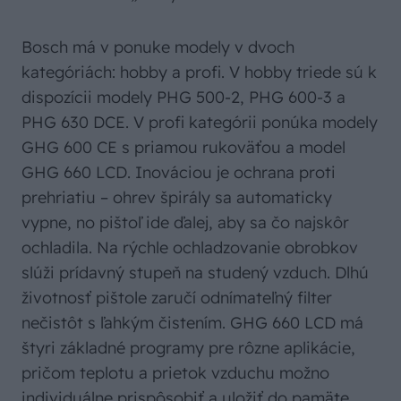
Bosch má v ponuke modely v dvoch
kategóriách: hobby a profi. V hobby triede sú k
dispozícii modely PHG 500-2, PHG 600-3 a
PHG 630 DCE. V profi kategórii ponúka modely
GHG 600 CE s priamou rukoväťou a model
GHG 660 LCD. Inováciou je ochrana proti
prehriatiu – ohrev špirály sa automaticky
vypne, no pištoľ ide ďalej, aby sa čo najskôr
ochladila. Na rýchle ochladzovanie obrobkov
slúži prídavný stupeň na studený vzduch. Dlhú
životnosť pištole zaručí odnímateľný filter
nečistôt s ľahkým čistením. GHG 660 LCD má
štyri základné programy pre rôzne aplikácie,
pričom teplotu a prietok vzduchu možno
individuálne prispôsobiť a uložiť do pamäte.