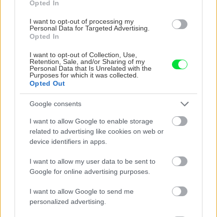
Opted In
Chystáte sa zavárať kápiu? Táto chyba ju
premení na nevábne mäkkú hmotu
I want to opt-out of processing my
Personal Data for Targeted Advertising.
Opted In
I want to opt-out of Collection, Use,
Retention, Sale, and/or Sharing of my
Personal Data that Is Unrelated with the
Purposes for which it was collected.
Opted Out
Google consents
I want to allow Google to enable storage
related to advertising like cookies on web or
device identifiers in apps.
I want to allow my user data to be sent to
Google for online advertising purposes.
Ako si vyrobiť poctivú brezovú metlu, ktorá
vydrží roky? Pavol ich takto vyrobil už stovky
I want to allow Google to send me
personalized advertising.