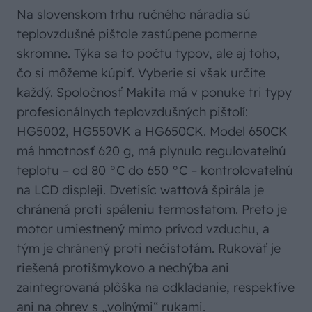
Na slovenskom trhu ručného náradia sú
teplovzdušné pištole zastúpene pomerne
skromne. Týka sa to počtu typov, ale aj toho,
čo si môžeme kúpiť. Vyberie si však určite
každý. Spoločnosť Makita má v ponuke tri typy
profesionálnych teplovzdušných pištolí:
HG5002, HG550VK a HG650CK. Model 650CK
má hmotnosť 620 g, má plynulo regulovateľnú
teplotu – od 80 °C do 650 °C – kontrolovateľnú
na LCD displeji. Dvetisíc wattová špirála je
chránená proti spáleniu termostatom. Preto je
motor umiestnený mimo prívod vzduchu, a
tým je chránený proti nečistotám. Rukoväť je
riešená protišmykovo a nechýba ani
zaintegrovaná plôška na odkladanie, respektíve
ani na ohrev s „voľnými“ rukami.