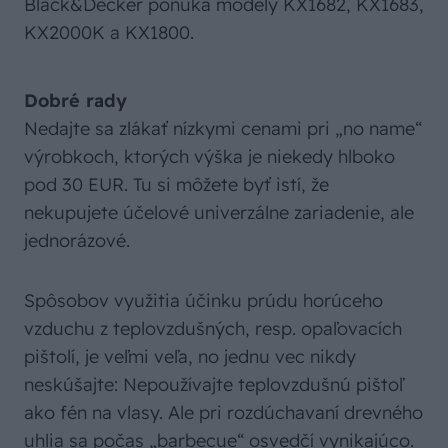
Black&Decker ponúka modely KX1682, KX1683,
KX2000K a KX1800.
Dobré rady
Nedajte sa zlákať nízkymi cenami pri „no name“
výrobkoch, ktorých výška je niekedy hlboko
pod 30 EUR. Tu si môžete byť istí, že
nekupujete účelové univerzálne zariadenie, ale
jednorázové.
Spôsobov využitia účinku prúdu horúceho
vzduchu z teplovzdušných, resp. opaľovacích
pištolí, je veľmi veľa, no jednu vec nikdy
neskúšajte: Nepoužívajte teplovzdušnú pištoľ
ako fén na vlasy. Ale pri rozdúchavaní drevného
uhlia sa počas „barbecue“ osvedčí vynikajúco.