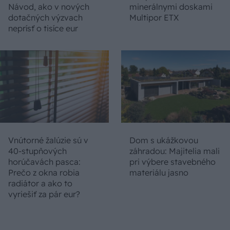
Návod, ako v nových
minerálnymi doskami
dotačných výzvach
Multipor ETX
neprísť o tisíce eur
Vnútorné žalúzie sú v
Dom s ukážkovou
40-stupňových
záhradou: Majitelia mali
horúčavách pasca:
pri výbere stavebného
Prečo z okna robia
materiálu jasno
radiátor a ako to
vyriešiť za pár eur?