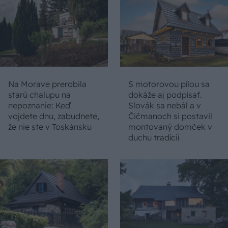
Na Morave prerobila
S motorovou pílou sa
starú chalupu na
dokáže aj podpísať.
nepoznanie: Keď
Slovák sa nebál a v
vojdete dnu, zabudnete,
Čičmanoch si postavil
že nie ste v Toskánsku
montovaný domček v
duchu tradícií