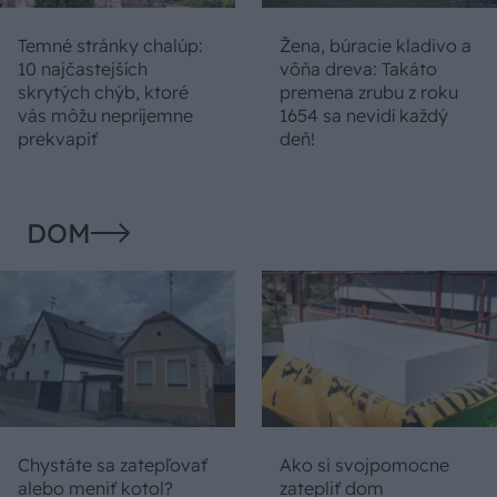
Temné stránky chalúp:
Žena, búracie kladivo a
10 najčastejších
vôňa dreva: Takáto
skrytých chýb, ktoré
premena zrubu z roku
vás môžu nepríjemne
1654 sa nevidí každý
prekvapiť
deň!
DOM
Chystáte sa zatepľovať
Ako si svojpomocne
alebo meniť kotol?
zatepliť dom