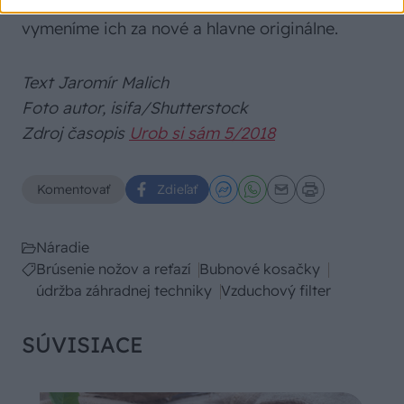
všetkých čepelí. Ak sú nože opotrebované,
vymeníme ich za nové a hlavne originálne.
Text Jaromír Malich
Foto autor, isifa/Shutterstock
Zdroj časopis
Urob si sám 5/2018
Komentovať
Zdieľať
Náradie
Brúsenie nožov a reťazí
Bubnové kosačky
údržba záhradnej techniky
Vzduchový filter
SÚVISIACE