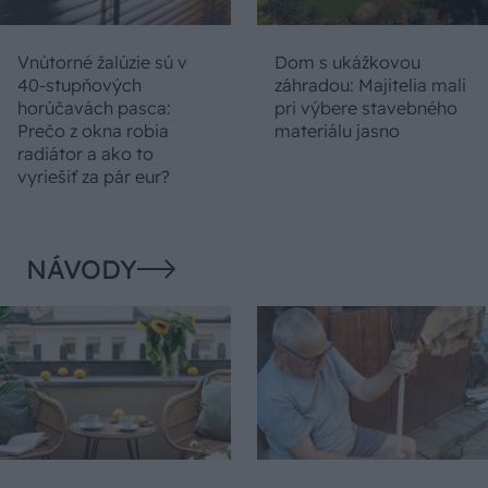
Vnútorné žalúzie sú v
Dom s ukážkovou
40-stupňových
záhradou: Majitelia mali
horúčavách pasca:
pri výbere stavebného
Prečo z okna robia
materiálu jasno
radiátor a ako to
vyriešiť za pár eur?
NÁVODY