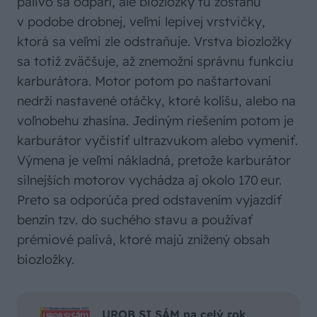
palivo sa odparí, ale biozložky tu zostanú
v podobe drobnej, veľmi lepivej vrstvičky,
ktorá sa veľmi zle odstraňuje. Vrstva biozložky
sa totiž zväčšuje, až znemožní správnu funkciu
karburátora. Motor potom po naštartovaní
nedrží nastavené otáčky, ktoré kolíšu, alebo na
voľnobehu zhasína. Jediným riešením potom je
karburátor vyčistiť ultrazvukom alebo vymeniť.
Výmena je veľmi nákladná, pretože karburátor
silnejších motorov vychádza aj okolo 170 eur.
Preto sa odporúča pred odstavením vyjazdiť
benzín tzv. do suchého stavu a používať
prémiové palivá, ktoré majú znížený obsah
biozložky.
UROB SI SÁM na celý rok