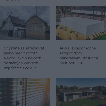
Chystáte sa zatepľovať
Ako si svojpomocne
alebo meniť kotol?
zatepliť dom
Návod, ako v nových
minerálnymi doskami
dotačných výzvach
Multipor ETX
neprísť o tisíce eur