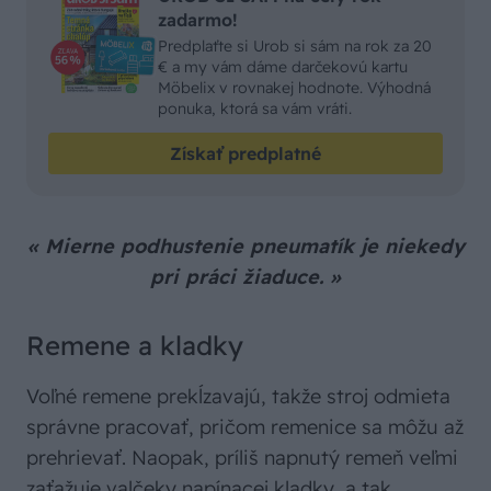
zadarmo!
Predplaťte si Urob si sám na rok za 20
€ a my vám dáme darčekovú kartu
Möbelix v rovnakej hodnote. Výhodná
ponuka, ktorá sa vám vráti.
Získať predplatné
« Mierne podhustenie pneumatík je niekedy
pri práci žiaduce. »
Remene a kladky
Voľné remene prekĺzavajú, takže stroj odmieta
správne pracovať, pričom remenice sa môžu až
prehrievať. Naopak, príliš napnutý remeň veľmi
zaťažuje valčeky napínacej kladky, a tak