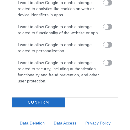
I want to allow Google to enable storage
(ťažšej strany) odoberieme znovu trochu
related to analytics like cookies on web or
materiálu. Musíme brúsiť opatrne, pretože nože
device identifiers in apps.
sú zo silného a kaleného oceľového profilu. Ak
I want to allow Google to enable storage
vyvažovanie neriešime, riskujeme zvýšené
related to functionality of the website or app.
vibrácie, poškodenie ložísk a v prípade
kosačiek až zníženie životnosti kľukového
I want to allow Google to enable storage
related to personalization.
mechanizmu. Pokiaľ nemáme vhodné náradie
ani priestory, zveríme brúsenie nožov
I want to allow Google to enable storage
odbornému servisu.
related to security, including authentication
functionality and fraud prevention, and other
user protection.
Bubnové kosačky
CONFIRM
Iná je situácia pri bubnových kosačkách – tu
netreba vyvažovať, ale snažíme sa pri brúsení
odoberať rovnaké množstvo materiálu zo
Data Deletion
Data Access
Privacy Policy