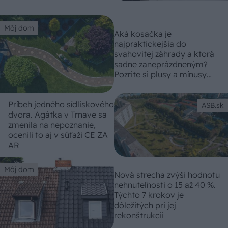
Môj dom
Aká kosačka je
najpraktickejšia do
svahovitej záhrady a ktorá
sadne zaneprázdneným?
Pozrite si plusy a mínusy
rôznych typov
Príbeh jedného sídliskového
ASB.sk
dvora. Agátka v Trnave sa
zmenila na nepoznanie,
ocenili to aj v súťaži CE ZA
AR
Môj dom
Nová strecha zvýši hodnotu
nehnuteľnosti o 15 až 40 %.
Týchto 7 krokov je
dôležitých pri jej
rekonštrukcii