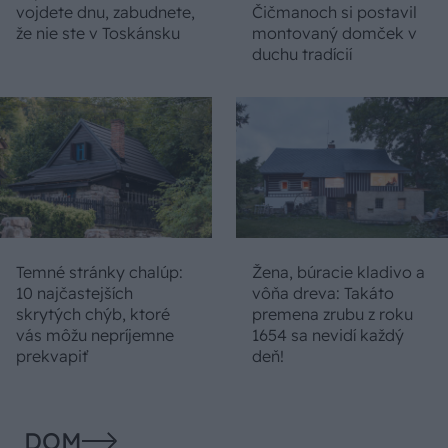
vojdete dnu, zabudnete,
Čičmanoch si postavil
že nie ste v Toskánsku
montovaný domček v
duchu tradícií
Temné stránky chalúp:
Žena, búracie kladivo a
10 najčastejších
vôňa dreva: Takáto
skrytých chýb, ktoré
premena zrubu z roku
vás môžu nepríjemne
1654 sa nevidí každý
prekvapiť
deň!
DOM