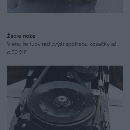
Žacie nože
Viete, že tupý nôž zvýši spotrebu kosačky až
o 30 %?