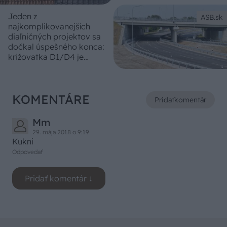
Jeden z
ASB.sk
najkomplikovanejších
diaľničných projektov sa
dočkal úspešného konca:
križovatka D1/D4 je
dokončená
KOMENTÁRE
Pridať
komentár
Mm
29. mája 2018 o 9:19
Kukni
Odpovedať