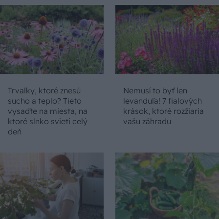
Trvalky, ktoré znesú
Nemusí to byť len
sucho a teplo? Tieto
levanduľa! 7 fialových
vysaďte na miesta, na
krások, ktoré rozžiaria
ktoré slnko svieti celý
vašu záhradu
deň