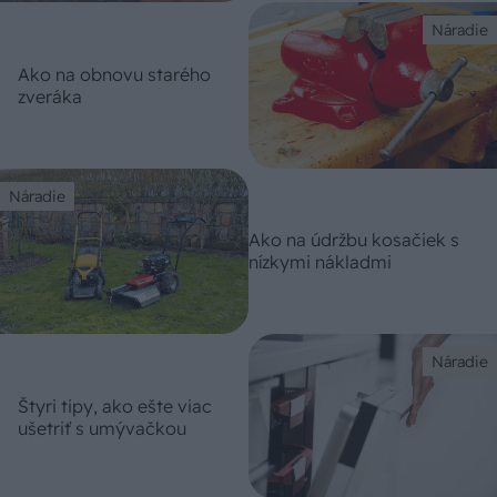
Náradie
Ako na obnovu starého
zveráka
Náradie
Ako na údržbu kosačiek s
nízkymi nákladmi
Náradie
Štyri tipy, ako ešte viac
ušetriť s umývačkou