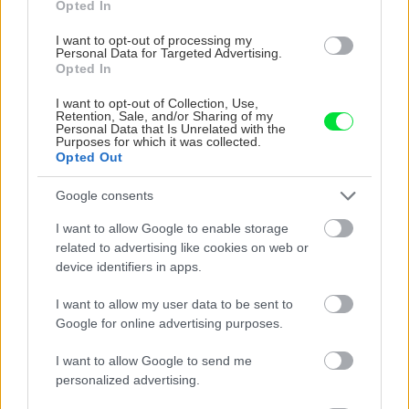
Opted In
Ostrý a hlavne vyvážený žací nôž je základným
predpokladom nielen pre kvalitný strih, ale aj
I want to opt-out of processing my
Personal Data for Targeted Advertising.
pre pokojný chod celého žacieho ústrojenstva
Opted In
bez nepríjemne silných vibrácií. Ostrenie noža
I want to opt-out of Collection, Use,
rotačných kosačiek, záhradných traktorov
Retention, Sale, and/or Sharing of my
Personal Data that Is Unrelated with the
a tzv. riderov vyžaduje jednotný postup –
Purposes for which it was collected.
Opted Out
z oboch strán noža sa snažíme odobrať
približne rovnaké množstvo materiálu. Vždy po
Google consents
preleštení ostria musíme vykonať vyváženie
I want to allow Google to enable storage
celého noža. Najlepšie to vykonáme na
related to advertising like cookies on web or
device identifiers in apps.
skrutkovači, na ktorý nôž nasunieme cez jeho
stredový otvor. Tu máme možnosť
I want to allow my user data to be sent to
jednoduchým spôsobom zachovať životnosť
Google for online advertising purposes.
stroja, prípadne kosiacich hriadeľov pri
I want to allow Google to send me
traktore. Pri vyvažovaní sa najprv presvedčíme,
personalized advertising.
na ktorú stranu sa nám ostrie prevažuje, z nej