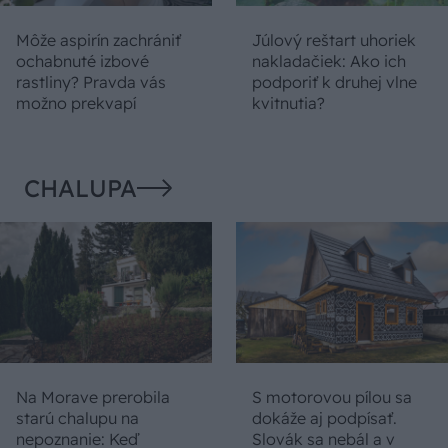
Môže aspirín zachrániť
Júlový reštart uhoriek
ochabnuté izbové
nakladačiek: Ako ich
rastliny? Pravda vás
podporiť k druhej vlne
možno prekvapí
kvitnutia?
CHALUPA
Na Morave prerobila
S motorovou pílou sa
starú chalupu na
dokáže aj podpísať.
nepoznanie: Keď
Slovák sa nebál a v