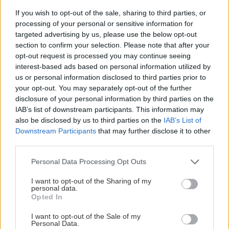
motorové píly majú kompenzátor, ktorý dokáže
If you wish to opt-out of the sale, sharing to third parties, or
zabrániť zbytočnému obohateniu zmesi pri
processing of your personal or sensitive information for
zašpinenom filtri. Iné je to pri väčších
targeted advertising by us, please use the below opt-out
section to confirm your selection. Please note that after your
motoroch, ktoré tento ochranný prvok nemajú
opt-out request is processed you may continue seeing
a míňajú viac paliva. Úplne zásadnou chybou je
interest-based ads based on personal information utilized by
vyfúkavanie nečistôt z papierovej vložky
us or personal information disclosed to third parties prior to
your opt-out. You may separately opt-out of the further
pomocou stlačeného vzduchu, ktorý môže
disclosure of your personal information by third parties on the
spôsobiť jej roztrhnutie a následné nasávanie
IAB’s list of downstream participants. This information may
nečistôt priamo do motora, čo môže mať
also be disclosed by us to third parties on the
IAB’s List of
Downstream Participants
that may further disclose it to other
fatálny vplyv na jeho životnosť. Rovnako to
third parties.
dopadne aj vtedy, ak stroj pracuje
Please note that this website/app uses one or more Google
s odstránenou vložkou filtra – táto prevádzka je
Personal Data Processing Opt Outs
services and may gather and store information including but
možná iba v zime na snehu, keď sa nepráši.
not limited to your visit or usage behaviour. You may click to
I want to opt-out of the Sharing of my
personal data.
grant or deny consent to Google and its third-party tags to
Opted In
use your data for below specified purposes in below Google
Brúsenie nožov a reťazí
consent section.
I want to opt-out of the Sale of my
Personal Data.