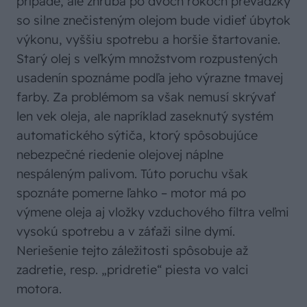
prípade, ale zhruba po dvoch rokoch prevádzky
so silne znečisteným olejom bude vidieť úbytok
výkonu, vyššiu spotrebu a horšie štartovanie.
Starý olej s veľkým množstvom rozpustených
usadenín spoznáme podľa jeho výrazne tmavej
farby. Za problémom sa však nemusí skrývať
len vek oleja, ale napríklad zaseknutý systém
automatického sýtiča, ktorý spôsobujúce
nebezpečné riedenie olejovej náplne
nespáleným palivom. Túto poruchu však
spoznáte pomerne ľahko – motor má po
výmene oleja aj vložky vzduchového filtra veľmi
vysokú spotrebu a v záťaži silne dymí.
Neriešenie tejto záležitosti spôsobuje až
zadretie, resp. „pridretie“ piesta vo valci
motora.