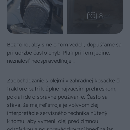
Bez toho, aby sme o tom vedeli, dopúšťame sa
pri údržbe často chýb. Platí pri tom jediné:
neznalosť neospravedlňuje…
Zaobchádzanie s olejmi v záhradnej kosačke či
traktore patrí k úplne najväčším prehreškom,
pokiaľ ide o správne používanie. Často sa
stáva, že majiteľ stroja je vplyvom zlej
interpretácie servisného technika nútený
k tomu, aby vymenil olej pred zimnou
odstávkou a po sprevádzkovaní hneď na jar