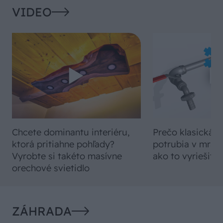
VIDEO
Chcete dominantu interiéru,
Prečo klasická iz
ktorá pritiahne pohľady?
potrubia v mrazo
Vyrobte si takéto masívne
ako to vyriešiť r
orechové svietidlo
ZÁHRADA