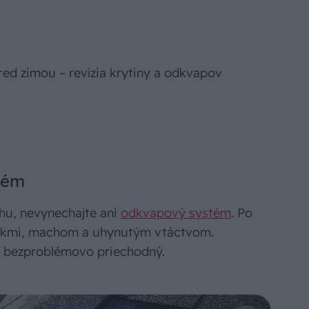
red zimou – revízia krytiny a odkvapov
tém
chu, nevynechajte ani
odkvapový systém
. Po
árikmi, machom a uhynutým vtáctvom.
ol bezproblémovo priechodný.