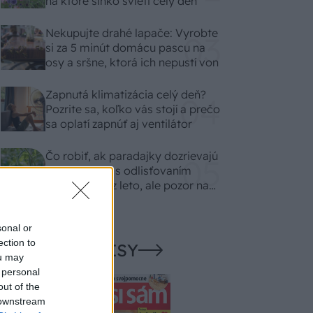
na ktoré slnko svieti celý deň
Nekupujte drahé lapače: Vyrobte
si za 5 minút domácu pascu na
osy a sršne, ktorá ich nepustí von
Zapnutá klimatizácia celý deň?
Pozrite sa, koľko vás stojí a prečo
sa oplatí zapnúť aj ventilátor
Čo robiť, ak paradajky dozrievajú
pomaly? Trik s odlisťovaním
funguje aj cez leto, ale pozor na
chyby
sonal or
ection to
NAŠE ČASOPISY
ou may
 personal
out of the
 downstream