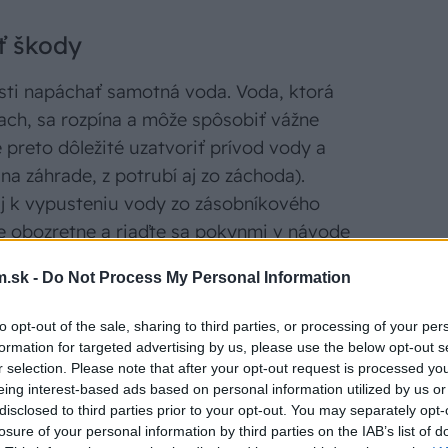
ť škody
sti napáchať samotná voda. Voda, ktorá
ach, sa rozpína a môže spôsobiť vážne
e preto dôležité uzatvoriť prívod vody a
na záhrade, z potrubí aj zo záchoda).
 aj k vypusteniu vody zo zásobníkového
e obozretne a riaďte sa pokynmi v návode
ázdny bojler, ktorého vnútorný obal tvorí
.sk -
Do Not Process My Personal Information
y náchylný na hrdzavenie. Pri smaltovaných
iko nízke.
to opt-out of the sale, sharing to third parties, or processing of your per
formation for targeted advertising by us, please use the below opt-out s
r selection. Please note that after your opt-out request is processed y
ebiče
eing interest-based ads based on personal information utilized by us or
disclosed to third parties prior to your opt-out. You may separately opt-
losure of your personal information by third parties on the IAB’s list of
 elektrické spotrebiče vypojte z