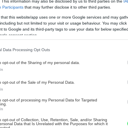
. This information may also be disclosed by us to third parties on the
IA
de nezabudnite ani na vyprázdnenie
Participants
that may further disclose it to other third parties.
po niekoľkých týždňoch zabudnuté potraviny
 that this website/app uses one or more Google services and may gath
 Vypnúť aj poistky? To závisí od toho, či
including but not limited to your visit or usage behaviour. You may click 
žadovať nonstop elektrické zapojenie.
 to Google and its third-party tags to use your data for below specifi
ogle consent section.
 systémy, monitoring na diaľku (cez
vonkajšie svetlo so senzorom pohybu, ktorých
l Data Processing Opt Outs
o opt-out of the Sharing of my personal data.
In
o opt-out of the Sale of my Personal Data.
In
to opt-out of processing my Personal Data for Targeted
ing.
In
o opt-out of Collection, Use, Retention, Sale, and/or Sharing
ersonal Data that Is Unrelated with the Purposes for which it
lected.