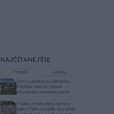
NAJČÍTANEJŠIE
TÝŽDEŇ
MESIAC
Dom s ukážkovou záhradou:
Majitelia mali pri výbere
stavebného materiálu jasno
Trvalky, ktoré znesú sucho a
teplo? Tieto vysaďte na miesta,