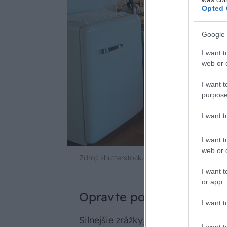
Opted 
Google 
I want t
web or d
I want t
purpose
I want 
I want t
web or d
Zdroj: shutterstock.com
I want t
or app.
Opravte poškodenia stre
I want t
Silnejšie zrážky, väčšia vrstva sn
I want t