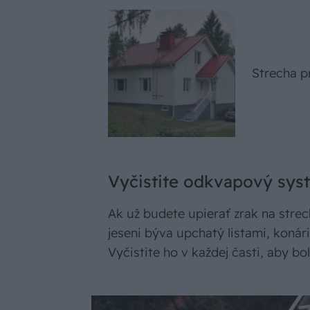
Strecha p
Vyčistite odkvapový sys
Ak už budete upierať zrak na stre
jeseni býva upchatý listami, kon
Vyčistite ho v každej časti, aby b