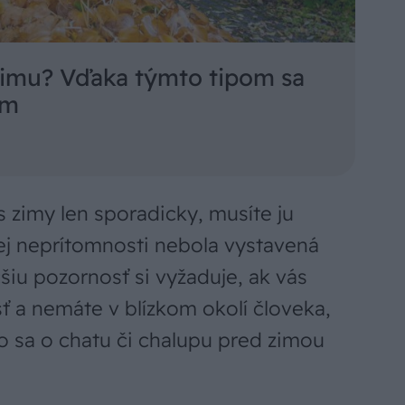
 zimu? Vďaka týmto tipom sa
am
 zimy len sporadicky, musíte ju
šej neprítomnosti nebola vystavená
šiu pozornosť si vyžaduje, ak vás
sť a nemáte v blízkom okolí človeka,
ko sa o chatu či chalupu pred zimou