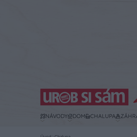
NÁVODY
DOM
CHALUPA
ZÁHR
Úvod
Chalupa