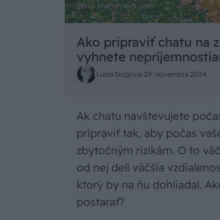
Zdroj: shutterstock.com
Ako pripraviť chatu na
vyhnete nepríjemnosti
Lucia Gogová
-
29. novembra 2024
Ak chatu navštevujete počas
pripraviť tak, aby počas va
zbytočným rizikám. O to väč
od nej delí väčšia vzdialeno
ktorý by na ňu dohliadal. A
postarať?