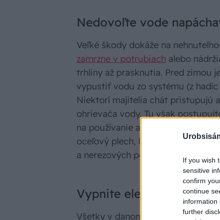
Nedovoľte vode napácha
Veľké škody dokáže na nehnuteľno
zamrzne v potrubiach
alebo nádrži
trhliny až prasknutia. Pred zimou j
vypustiť vodu zo systému (z hadíc 
Niektorí majitelia chát pristupujú
ohrievača vody. Tu však postupujt
na používanie a prevádzkovanie. Pr
Urobsisám
oceľový plech, bude totiž bez vod
a nerezových povrchoch je toto riz
If you wish 
sensitive in
confirm you
Vypnite elektrické spotr
continue se
information 
further disc
Všetky v danom období nepoužívané