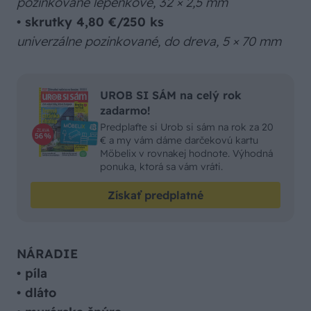
pozinkované lepenkové, 32 × 2,5 mm
•
skrutky 4,80 €/250 ks
univerzálne pozinkované, do dreva, 5 × 70 mm
UROB SI SÁM na celý rok
zadarmo!
Predplaťte si Urob si sám na rok za 20
€ a my vám dáme darčekovú kartu
Möbelix v rovnakej hodnote. Výhodná
ponuka, ktorá sa vám vráti.
Získať predplatné
NÁRADIE
• píla
•
dláto