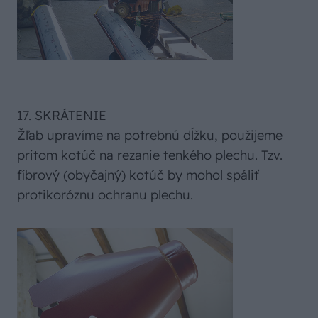
17. SKRÁTENIE
Žľab upravíme na potrebnú dĺžku, použijeme
pritom kotúč na rezanie tenkého plechu. Tzv.
fíbrový (obyčajný) kotúč by mohol spáliť
protikoróznu ochranu plechu.