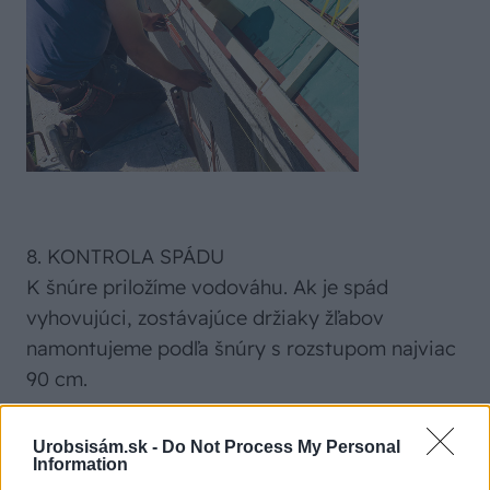
8. KONTROLA SPÁDU
K šnúre priložíme vodováhu. Ak je spád
vyhovujúci, zostávajúce držiaky žľabov
namontujeme podľa šnúry s rozstupom najviac
90 cm.
Urobsisám.sk -
Do Not Process My Personal
Information