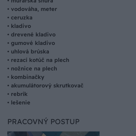
•
murárska šnúra
•
vodováha, meter
•
ceruzka
•
kladivo
•
drevené kladivo
•
gumové kladivo
•
uhlová brúska
•
rezací kotúč na plech
•
nožnice na plech
•
kombinačky
•
akumulátorový skrutkovač
•
rebrík
•
lešenie
PRACOVNÝ POSTUP