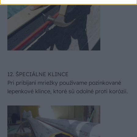
12. ŠPECIÁLNE KLINCE
Pri pribíjaní mriežky používame pozinkované
lepenkové klince, ktoré sú odolné proti korózii.