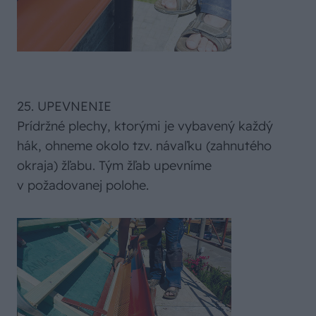
25. UPEVNENIE
Prídržné plechy, ktorými je vybavený každý
hák, ohneme okolo tzv. návaľku (zahnutého
okraja) žľabu. Tým žľab upevníme
v požadovanej polohe.