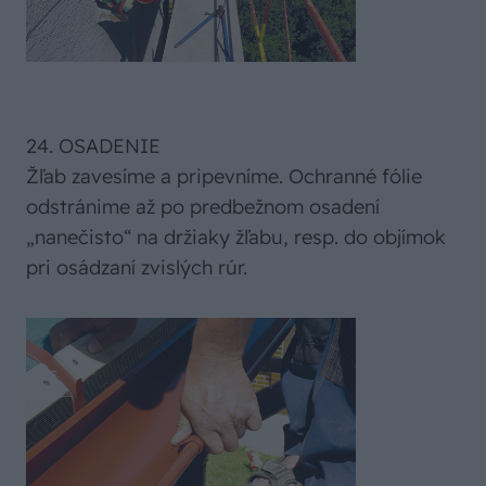
24. OSADENIE
Žľab zavesíme a pripevníme. Ochranné fólie
odstránime až po predbežnom osadení
„nanečisto“ na držiaky žľabu, resp. do objímok
pri osádzaní zvislých rúr.