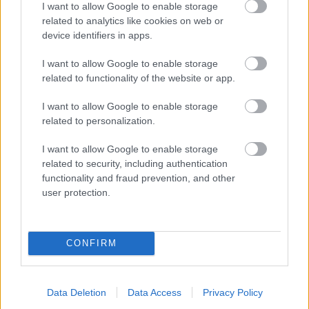
I want to allow Google to enable storage
related to analytics like cookies on web or
device identifiers in apps.
I want to allow Google to enable storage
related to functionality of the website or app.
I want to allow Google to enable storage
related to personalization.
I want to allow Google to enable storage
11. PRIBÍJANIE
related to security, including authentication
Pás postupne odvíjame z kotúča a pribíjame
functionality and fraud prevention, and other
user protection.
k spodnej late. Na spodnej strane má pás
priliehať na odkvapový plech s rezervou asi 1
cm.
CONFIRM
Data Deletion
Data Access
Privacy Policy