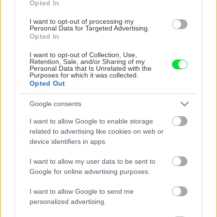
Opted In
I want to opt-out of processing my
Personal Data for Targeted Advertising.
Opted In
I want to opt-out of Collection, Use,
Retention, Sale, and/or Sharing of my
Personal Data that Is Unrelated with the
Purposes for which it was collected.
Opted Out
Google consents
10. VETRACÍ PÁS
I want to allow Google to enable storage
Ak sme doteraz nenamontovali vetrací pás
related to advertising like cookies on web or
proti hniezdeniu vtákov, teraz je na to správny
device identifiers in apps.
čas.
I want to allow my user data to be sent to
Google for online advertising purposes.
I want to allow Google to send me
personalized advertising.