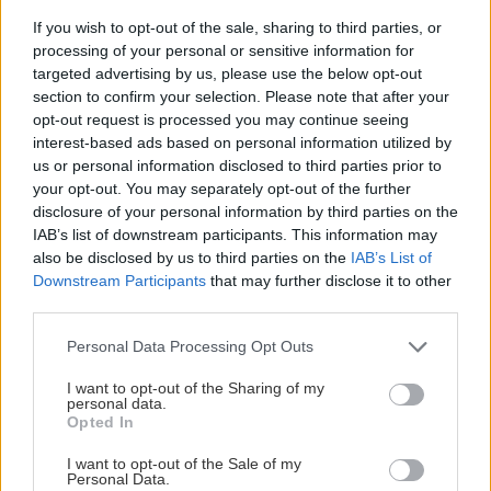
If you wish to opt-out of the sale, sharing to third parties, or
processing of your personal or sensitive information for
targeted advertising by us, please use the below opt-out
section to confirm your selection. Please note that after your
opt-out request is processed you may continue seeing
interest-based ads based on personal information utilized by
us or personal information disclosed to third parties prior to
your opt-out. You may separately opt-out of the further
disclosure of your personal information by third parties on the
IAB’s list of downstream participants. This information may
also be disclosed by us to third parties on the
IAB’s List of
9. MIESTA OHNUTIA
Downstream Participants
that may further disclose it to other
Ostatné držiaky žľabu označíme pomocou
third parties.
čiary, poohýbame ich a namontujeme. Na
Please note that this website/app uses one or more Google
Personal Data Processing Opt Outs
montáž používame skrutky do dreva.
services and may gather and store information including but
not limited to your visit or usage behaviour. You may click to
I want to opt-out of the Sharing of my
personal data.
grant or deny consent to Google and its third-party tags to
Opted In
use your data for below specified purposes in below Google
consent section.
I want to opt-out of the Sale of my
Personal Data.