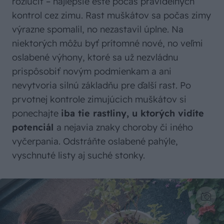
rozlúčiť – najlepšie ešte počas pravidelných
kontrol cez zimu. Rast muškátov sa počas zimy
výrazne spomalil, no nezastavil úplne. Na
niektorých môžu byť prítomné nové, no veľmi
oslabené výhony, ktoré sa už nezvládnu
prispôsobiť novým podmienkam a ani
nevytvoria silnú základňu pre ďalší rast. Po
prvotnej kontrole zimujúcich muškátov si
ponechajte
iba tie rastliny, u ktorých vidíte
potenciál
a nejavia znaky choroby či iného
vyčerpania. Odstráňte oslabené pahýle,
vyschnuté listy aj suché stonky.