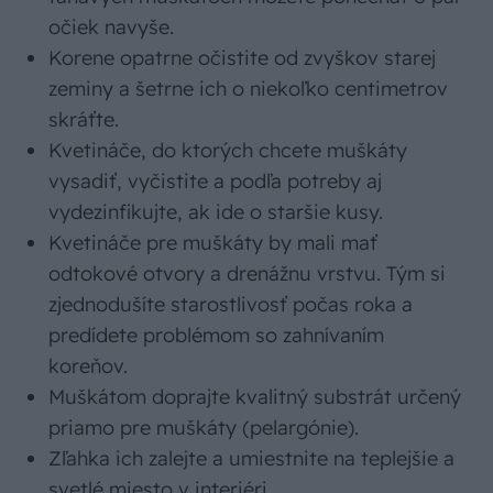
očiek navyše.
Korene opatrne očistite od zvyškov starej
zeminy a šetrne ich o niekoľko centimetrov
skráťte.
Kvetináče, do ktorých chcete muškáty
vysadiť, vyčistite a podľa potreby aj
vydezinfikujte, ak ide o staršie kusy.
Kvetináče pre muškáty by mali mať
odtokové otvory a drenážnu vrstvu. Tým si
zjednodušíte starostlivosť počas roka a
predídete problémom so zahnívaním
koreňov.
Muškátom doprajte kvalitný substrát určený
priamo pre muškáty (pelargónie).
Zľahka ich zalejte a umiestnite na teplejšie a
svetlé miesto v interiéri.