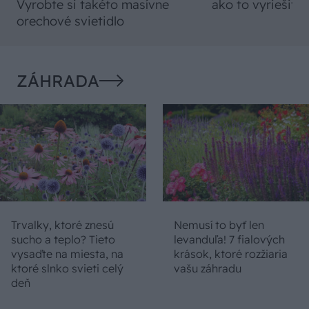
Vyrobte si takéto masívne
ako to vyriešiť r
orechové svietidlo
ZÁHRADA
Trvalky, ktoré znesú
Nemusí to byť len
sucho a teplo? Tieto
levanduľa! 7 fialových
vysaďte na miesta, na
krások, ktoré rozžiaria
ktoré slnko svieti celý
vašu záhradu
deň