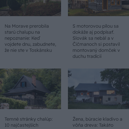
Na Morave prerobila
S motorovou pílou sa
starú chalupu na
dokáže aj podpísať.
nepoznanie: Keď
Slovák sa nebál a v
vojdete dnu, zabudnete,
Čičmanoch si postavil
že nie ste v Toskánsku
montovaný domček v
duchu tradícií
Temné stránky chalúp:
Žena, búracie kladivo a
10 najčastejších
vôňa dreva: Takáto