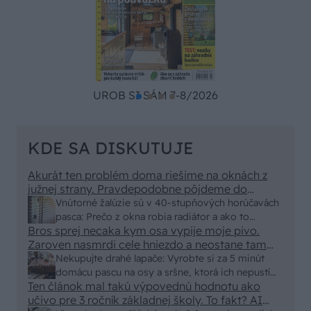
UROB SI SÁM 7-8/2026
KDE SA DISKUTUJE
Akurát ten problém doma riešime na oknách z
južnej strany. Pravdepodobne pôjdeme do
vonkajšieho tienenia na spôsob markízy
Vnútorné žalúzie sú v 40-stupňových horúčavách
250x150cm. Čínsky predajcovia idú okolo 100
pasca: Prečo z okna robia radiátor a ako to
eur kus.
Bros sprej necaka kym osa vypije moje pivo.
vyriešiť za pár eur?
Zaroven nasmrdi cele hniezdo a neostane tam
nic zive. Vasa pasca naucinke moc efektivne.
Nekupujte drahé lapače: Vyrobte si za 5 minút
Skor pritiahne slimaky
domácu pascu na osy a sršne, ktorá ich nepustí
Ten článok mal takú výpovednú hodnotu ako
von
učivo pre 3 ročník základnej školy. To fakt? AI