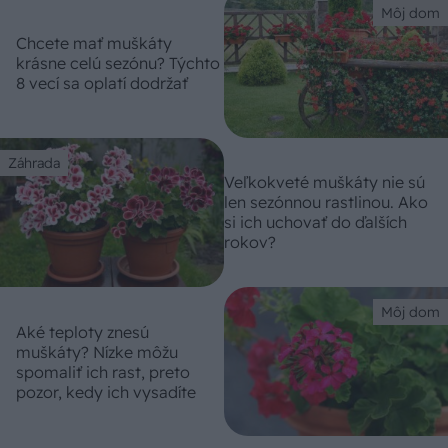
Môj dom
Chcete mať muškáty
krásne celú sezónu? Týchto
8 vecí sa oplatí dodržať
Záhrada
Veľkokveté muškáty nie sú
len sezónnou rastlinou. Ako
si ich uchovať do ďalších
rokov?
Môj dom
Aké teploty znesú
muškáty? Nízke môžu
spomaliť ich rast, preto
pozor, kedy ich vysadíte