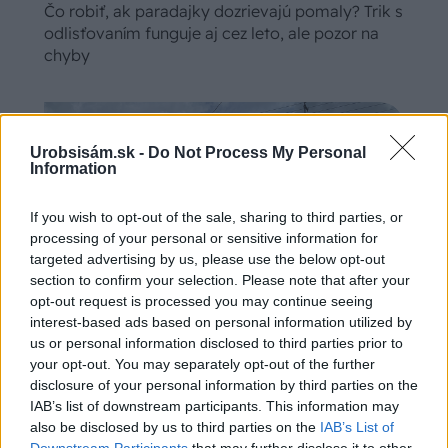
Čo robiť, ak paradajky dozrievajú pomaly? Trik s
odlisťovaním funguje aj cez leto, ale pozor na
chyby
Urobsisám.sk -
Do Not Process My Personal
Information
If you wish to opt-out of the sale, sharing to third parties, or
processing of your personal or sensitive information for
targeted advertising by us, please use the below opt-out
section to confirm your selection. Please note that after your
opt-out request is processed you may continue seeing
interest-based ads based on personal information utilized by
us or personal information disclosed to third parties prior to
Chystáte sa zatepľovať alebo meniť kotol?
your opt-out. You may separately opt-out of the further
Návod, ako v nových dotačných výzvach
disclosure of your personal information by third parties on the
neprísť o tisíce eur
IAB’s list of downstream participants. This information may
also be disclosed by us to third parties on the
IAB’s List of
Downstream Participants
that may further disclose it to other