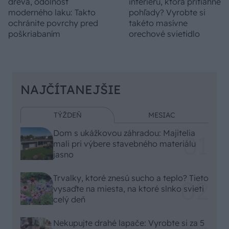
dreva, odolnosť
interiéru, ktorá pritiahne
moderného laku: Takto
pohľady? Vyrobte si
ochránite povrchy pred
takéto masívne
poškriabaním
orechové svietidlo
NAJČÍTANEJŠIE
TÝŽDEŇ
MESIAC
Dom s ukážkovou záhradou: Majitelia
mali pri výbere stavebného materiálu
jasno
Trvalky, ktoré znesú sucho a teplo? Tieto
vysaďte na miesta, na ktoré slnko svieti
celý deň
Nekupujte drahé lapače: Vyrobte si za 5