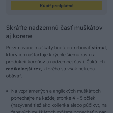
Kúpiť predplatné
Skráťte nadzemnú časť muškátov
aj korene
Prezimované muškáty budú potrebovať
stimul
,
ktorý ich naštartuje k rýchlejšiemu rastu a
produkcii koreňov a nadzemnej časti. Čaká ich
radikálnejší rez
, ktorého sa však netreba
obávať.
Na vzpriamených a anglických muškátoch
ponechajte na každej stonke 4 – 5 očiek
(nazývané tiež ako kolienka alebo púčiky), na
ťahavých muškátoch môžete ponechať o pár