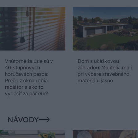
Vnútorné žalúzie sú v
Dom s ukážkovou
40-stupňových
záhradou: Majitelia mali
horúčavách pasca:
pri výbere stavebného
Prečo z okna robia
materiálu jasno
radiátor a ako to
vyriešiť za pár eur?
NÁVODY