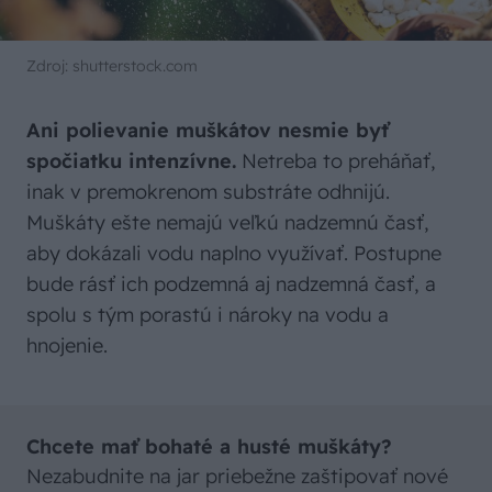
Zdroj: shutterstock.com
Ani polievanie muškátov nesmie byť
spočiatku intenzívne.
Netreba to preháňať,
inak v premokrenom substráte odhnijú.
Muškáty ešte nemajú veľkú nadzemnú časť,
aby dokázali vodu naplno využívať. Postupne
bude rásť ich podzemná aj nadzemná časť, a
spolu s tým porastú i nároky na vodu a
hnojenie.
Chcete mať bohaté a husté muškáty?
Nezabudnite na jar priebežne zaštipovať nové