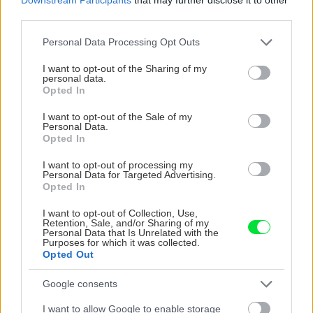
third parties.
Please note that this website/app uses one or more Google
Personal Data Processing Opt Outs
services and may gather and store information including but
not limited to your visit or usage behaviour. You may click to
I want to opt-out of the Sharing of my
personal data.
grant or deny consent to Google and its third-party tags to
Opted In
use your data for below specified purposes in below Google
consent section.
I want to opt-out of the Sale of my
Personal Data.
Opted In
I want to opt-out of processing my
Personal Data for Targeted Advertising.
Opted In
Chystáte sa zavárať kápiu? Táto chyba ju
premení na nevábne mäkkú hmotu
I want to opt-out of Collection, Use,
Retention, Sale, and/or Sharing of my
Personal Data that Is Unrelated with the
Purposes for which it was collected.
Opted Out
Google consents
I want to allow Google to enable storage