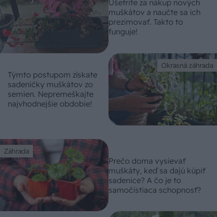
Ušetrite za nákup nových
muškátov a naučte sa ich
prezimovať. Takto to
funguje!
Okrasná záhrada
Týmto postupom získate
sadeničky muškátov zo
semien. Nepremeškajte
najvhodnejšie obdobie!
Záhrada
Prečo doma vysievať
muškáty, keď sa dajú kúpiť
sadenice? A čo je to
samočistiaca schopnosť?