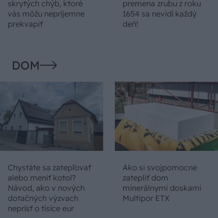
skrytých chýb, ktoré
premena zrubu z roku
vás môžu nepríjemne
1654 sa nevidí každý
prekvapiť
deň!
DOM
Chystáte sa zatepľovať
Ako si svojpomocne
alebo meniť kotol?
zatepliť dom
Návod, ako v nových
minerálnymi doskami
dotačných výzvach
Multipor ETX
neprísť o tisíce eur