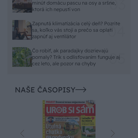
minút domácu pascu na osy a sršne,
ktorá ich nepustí von
Zapnutá klimatizácia celý deň? Pozrite
sa, koľko vás stojí a prečo sa oplatí
zapnúť aj ventilátor
Čo robiť, ak paradajky dozrievajú
pomaly? Trik s odlisťovaním funguje aj
cez leto, ale pozor na chyby
NAŠE ČASOPISY