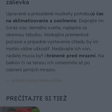
zálievka
Upravené a presadené muškáty potrebuj
ú čas
na aklimatizovanie a zosilnenie
. Doprajte im
čoraz viac denného svetla, najlepšie za
okennou tabuľou. Vonkajšie premenlivé
počasie a prípadné vystavenie chladu by im
mohlo vážne uškodiť. Nedávajte ich von,
naďalej musia byť c
hránené pred mrazmi
. Na
balkón či na terasu ich umiestnite až po
odznení jarných mrazov.
PREČÍTAJTE SI TIEŽ