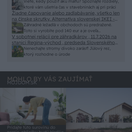
alebo nejaka kniha z VŠ? Dnešné rychlotvrdnuce
Viete, kedy použiť akú maltu? Spoznajte rozdiely,
malty - pevnosť 40 Mpa a doba schnutia tak 15
ktoré vám ušetria čas v stavebninách aj pri práci
minut , k tomu vodotesné s kryštálikou. A rozdiel
Žiadne čapovanie alebo zadlabávanie, všetko len
na čínske skrutky. Alternatíva slovenskej IKEI -
- schnutie a zretie. Nič?
čo sa týka pevnosti. Autor si nedal veľa námahy s
Záhradné ležadlá v obchodoch sú predražené.
remeselným spracovaním, škoda. No lepšie než
Toto si vyrobíte pod 140 eur a je oveľa
ten odpad z DTD predávaný v Kauflande alebo
V sobotnej relácii pre záhradkárov , 11.7.2026 na
pohodlnejšie!
Lídli.
stanici Regina-východ , predseda Slovenského
zväzu záhradkárov pán Jakubech tvrdil, že to, že
Nenechajte stromy divoko zarásť! Júlový rez,
vlky sú neproduktívne , nie je pravda. Aj vlky je
ktorý rozhodne o úrode
možné použiť pri formovaní koruny a budú rodiť.
MOHLO BY VÁS ZAUJÍMAŤ
MÔJDOM.SK
Pridajte túto surovinu do
prania, obliečky budú hladšie