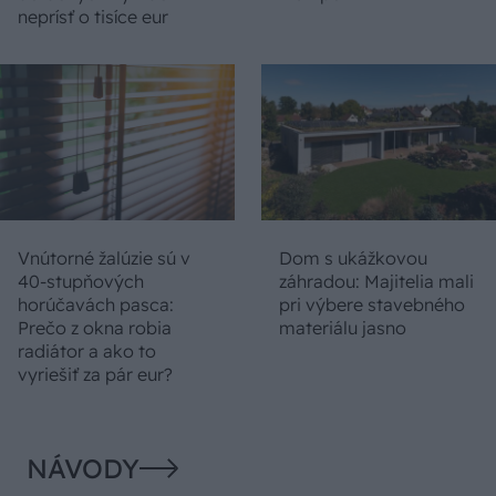
neprísť o tisíce eur
Vnútorné žalúzie sú v
Dom s ukážkovou
40-stupňových
záhradou: Majitelia mali
horúčavách pasca:
pri výbere stavebného
Prečo z okna robia
materiálu jasno
radiátor a ako to
vyriešiť za pár eur?
NÁVODY