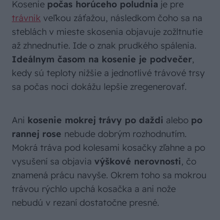
Kosenie
počas horúceho poludnia
je pre
trávnik
veľkou záťažou, následkom čoho sa na
steblách v mieste skosenia objavuje zožltnutie
až zhnednutie. Ide o znak prudkého spálenia.
Ideálnym časom na kosenie je podvečer
,
kedy sú teploty nižšie a jednotlivé trávové trsy
sa počas noci dokážu lepšie zregenerovať.
Ani
kosenie mokrej trávy po daždi
alebo
po
rannej rose
nebude dobrým rozhodnutím.
Mokrá tráva pod kolesami kosačky zľahne a po
vysušení sa objavia
výškové nerovnosti
, čo
znamená prácu navyše. Okrem toho sa mokrou
trávou rýchlo upchá kosačka a ani nože
nebudú v rezaní dostatočne presné.