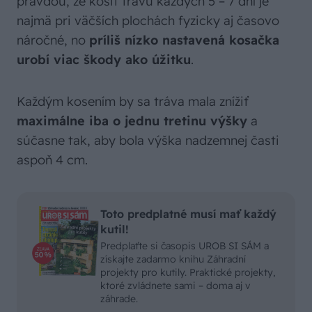
pravdou, že kosiť trávu každých 5 – 7 dní je
najmä pri väčších plochách fyzicky aj časovo
náročné, no
príliš nízko nastavená kosačka
urobí viac škody ako úžitku
.
Každým kosením by sa tráva mala znížiť
maximálne iba o jednu tretinu výšky
a
súčasne tak, aby bola výška nadzemnej časti
aspoň 4 cm.
Toto predplatné musí mať každý
kutil!
Predplaťte si časopis UROB SI SÁM a
získajte zadarmo knihu Záhradní
projekty pro kutily. Praktické projekty,
ktoré zvládnete sami – doma aj v
záhrade.