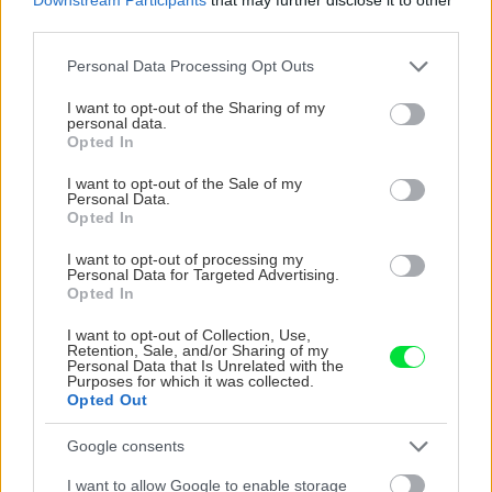
third parties.
Please note that this website/app uses one or more Google
Personal Data Processing Opt Outs
services and may gather and store information including but
not limited to your visit or usage behaviour. You may click to
I want to opt-out of the Sharing of my
personal data.
grant or deny consent to Google and its third-party tags to
Opted In
use your data for below specified purposes in below Google
consent section.
I want to opt-out of the Sale of my
Personal Data.
Opted In
I want to opt-out of processing my
5 trvaliek s panašovanými listami, ktoré dodajú
Personal Data for Targeted Advertising.
vášmu záhonu celosezónny šmrnc
Opted In
I want to opt-out of Collection, Use,
Retention, Sale, and/or Sharing of my
Personal Data that Is Unrelated with the
Náradie a stroje
Purposes for which it was collected.
Opted Out
Benzínová kosačka, ktorá je
hitom tohto roku
Google consents
I want to allow Google to enable storage