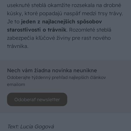
useknuté steblá okamžite rozsekala na drobné
kúsky, ktoré popadajú naspäť medzi trsy trávy.
Je to
jeden z najlacnejších spôsobov
starostlivosti o trávnik
. Rozomleté steblá
zabezpečia kľúčové živiny pre rast nového
trávnika.
Nech vám žiadna novinka neunikne
Odoberajte týždenný prehľad najlepších článkov
emailom
Odoberať newsletter
Text: Lucia Gogová