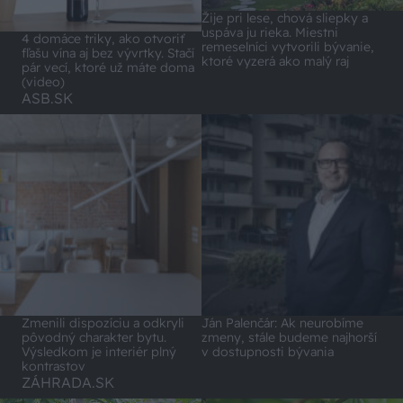
Žije pri lese, chová sliepky a
uspáva ju rieka. Miestni
4 domáce triky, ako otvoriť
remeselníci vytvorili bývanie,
fľašu vína aj bez vývrtky. Stačí
ktoré vyzerá ako malý raj
pár vecí, ktoré už máte doma
(video)
ASB.SK
Zmenili dispozíciu a odkryli
Ján Palenčár: Ak neurobíme
pôvodný charakter bytu.
zmeny, stále budeme najhorší
Výsledkom je interiér plný
v dostupnosti bývania
kontrastov
ZÁHRADA.SK