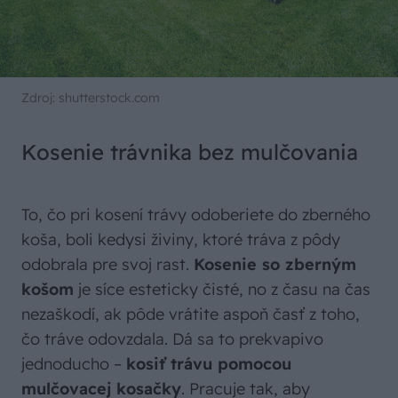
Zdroj: shutterstock.com
Kosenie trávnika bez mulčovania
To, čo pri kosení trávy odoberiete do zberného
koša, boli kedysi živiny, ktoré tráva z pôdy
odobrala pre svoj rast.
Kosenie so zberným
košom
je síce esteticky čisté, no z času na čas
nezaškodí, ak pôde vrátite aspoň časť z toho,
čo tráve odovzdala. Dá sa to prekvapivo
jednoducho –
kosiť trávu pomocou
mulčovacej kosačky
. Pracuje tak, aby