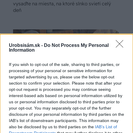
vysaďte na miesta, na ktoré slnko svieti celý
deň
Urobsisám.sk -
Do Not Process My Personal
Information
If you wish to opt-out of the sale, sharing to third parties, or
processing of your personal or sensitive information for
targeted advertising by us, please use the below opt-out
section to confirm your selection. Please note that after your
opt-out request is processed you may continue seeing
interest-based ads based on personal information utilized by
us or personal information disclosed to third parties prior to
Ako si vyrobiť poctivú brezovú metlu, ktorá
your opt-out. You may separately opt-out of the further
vydrží roky? Pavol ich takto vyrobil už stovky
disclosure of your personal information by third parties on the
IAB’s list of downstream participants. This information may
also be disclosed by us to third parties on the
IAB’s List of
Downstream Participants
that may further disclose it to other