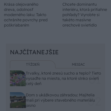
Krása olejovaného
Chcete dominantu
dreva, odolnosť
interiéru, ktorá pritiahne
moderného laku: Takto
pohľady? Vyrobte si
ochránite povrchy pred
takéto masívne
poškriabaním
orechové svietidlo
NAJČÍTANEJŠIE
TÝŽDEŇ
MESIAC
Trvalky, ktoré znesú sucho a teplo? Tieto
vysaďte na miesta, na ktoré slnko svieti
celý deň
Dom s ukážkovou záhradou: Majitelia
mali pri výbere stavebného materiálu
jasno