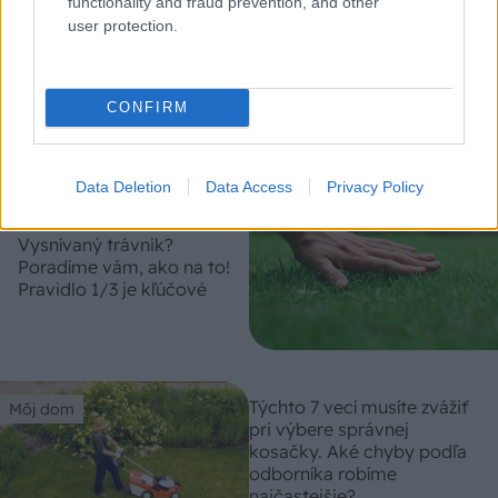
functionality and fraud prevention, and other
user protection.
Náradie
Dva akumulátory,
jedinečný výkon. To je aku
CONFIRM
kosačka UniversalRotak
2x18V-37-550
Data Deletion
Data Access
Privacy Policy
Okrasná záhrada
Vysnívaný trávnik?
Poradíme vám, ako na to!
Pravidlo 1/3 je kľúčové
Týchto 7 vecí musíte zvážiť
Môj dom
pri výbere správnej
kosačky. Aké chyby podľa
odborníka robíme
najčastejšie?