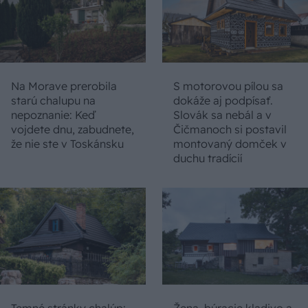
Na Morave prerobila
S motorovou pílou sa
starú chalupu na
dokáže aj podpísať.
nepoznanie: Keď
Slovák sa nebál a v
vojdete dnu, zabudnete,
Čičmanoch si postavil
že nie ste v Toskánsku
montovaný domček v
duchu tradícií