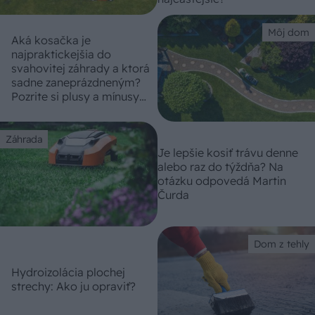
Môj dom
Aká kosačka je
najpraktickejšia do
svahovitej záhrady a ktorá
sadne zaneprázdneným?
Pozrite si plusy a mínusy
rôznych typov
Záhrada
Je lepšie kosiť trávu denne
alebo raz do týždňa? Na
otázku odpovedá Martin
Čurda
Dom z tehly
Hydroizolácia plochej
strechy: Ako ju opraviť?