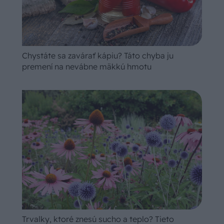
Chystáte sa zavárať kápiu? Táto chyba ju
premení na nevábne mäkkú hmotu
Trvalky, ktoré znesú sucho a teplo? Tieto