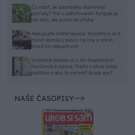
Čo robiť, ak paradajky dozrievajú
pomaly? Trik s odlisťovaním funguje aj
cez leto, ale pozor na chyby
Nekupujte drahé lapače: Vyrobte si za 5
minút domácu pascu na osy a sršne,
ktorá ich nepustí von
Vnútorné žalúzie sú v 40-stupňových
horúčavách pasca: Prečo z okna robia
radiátor a ako to vyriešiť za pár eur?
NAŠE ČASOPISY