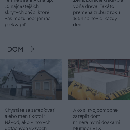
Temné stránky chalúp:
Žena, búracie kladivo a
10 najčastejších
vôňa dreva: Takáto
skrytých chýb, ktoré
premena zrubu z roku
vás môžu nepríjemne
1654 sa nevidí každý
prekvapiť
deň!
DOM
Chystáte sa zatepľovať
Ako si svojpomocne
alebo meniť kotol?
zatepliť dom
Návod, ako v nových
minerálnymi doskami
dotačných výzvach
Multipor ETX