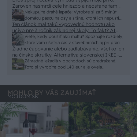
Zaroven nasmrdi cele hniezdo a neostane tam
nic zive. Vasa pasca naucinke moc efektivne.
Nekupujte drahé lapače: Vyrobte si za 5 minút
Skor pritiahne slimaky
domácu pascu na osy a sršne, ktorá ich nepustí
Ten článok mal takú výpovednú hodnotu ako
von
učivo pre 3 ročník základnej školy. To fakt? AI
alebo nejaka kniha z VŠ? Dnešné rychlotvrdnuce
Viete, kedy použiť akú maltu? Spoznajte rozdiely,
malty - pevnosť 40 Mpa a doba schnutia tak 15
ktoré vám ušetria čas v stavebninách aj pri práci
minut , k tomu vodotesné s kryštálikou. A rozdiel
Žiadne čapovanie alebo zadlabávanie, všetko len
na čínske skrutky. Alternatíva slovenskej IKEI -
- schnutie a zretie. Nič?
čo sa týka pevnosti. Autor si nedal veľa námahy s
Záhradné ležadlá v obchodoch sú predražené.
remeselným spracovaním, škoda. No lepšie než
Toto si vyrobíte pod 140 eur a je oveľa
ten odpad z DTD predávaný v Kauflande alebo
pohodlnejšie!
Lídli.
MOHLO BY VÁS ZAUJÍMAŤ
MÔJDOM.SK