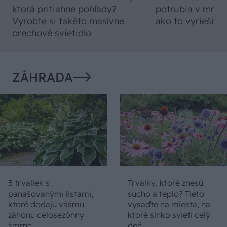
ktorá pritiahne pohľady?
potrubia v mrazo
Vyrobte si takéto masívne
ako to vyriešiť r
orechové svietidlo
ZÁHRADA
5 trvaliek s
Trvalky, ktoré znesú
panašovanými listami,
sucho a teplo? Tieto
ktoré dodajú vášmu
vysaďte na miesta, na
záhonu celosezónny
ktoré slnko svieti celý
šmrnc
deň