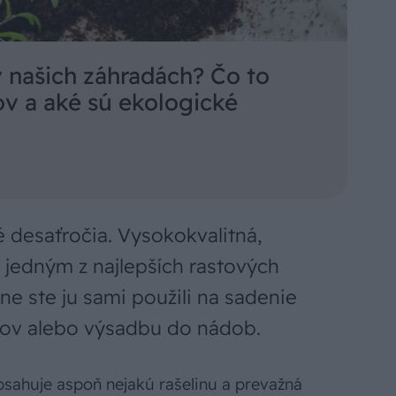
 v našich záhradách? Čo to
v a aké sú ekologické
é desaťročia. Vysokokvalitná,
je jedným z najlepších rastových
e ste ju sami použili na sadenie
kov alebo výsadbu do nádob.
sahuje aspoň nejakú rašelinu a prevažná