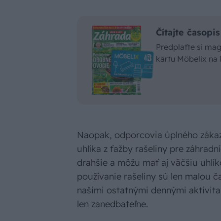
Čítajte časop
Predplaťte si ma
kartu Möbelix na
Naopak, odporcovia úplného zákaz
uhlíka z ťažby rašeliny pre záhrad
drahšie a môžu mať aj väčšiu uhlík
používanie rašeliny sú len malou 
našimi ostatnými dennými aktivita
len zanedbateľne.