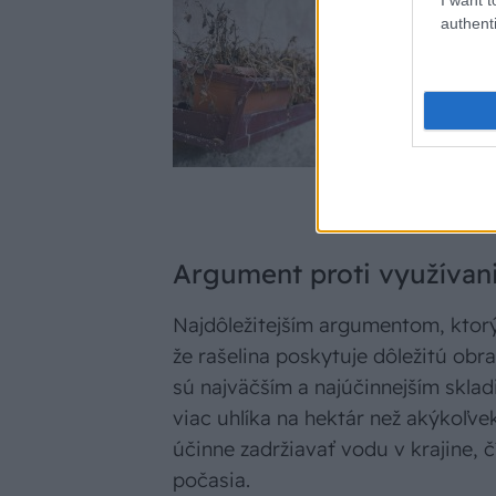
authenti
Ako zrecyklu
ju znovu moh
ušetríte!
Argument proti využívani
Najdôležitejším argumentom, ktorý 
že rašelina poskytuje dôležitú obr
sú najväčším a najúčinnejším skla
viac uhlíka na hektár než akýkoľv
účinne zadržiavať vodu v krajine,
počasia.