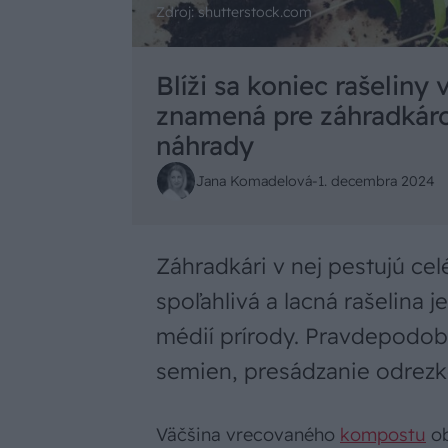
Zdroj: shutterstock.com
Blíži sa koniec rašeliny
znamená pre záhradkáro
náhrady
Jana Komadelová
-
1. decembra 2024
Záhradkári v nej pestujú cel
spoľahlivá a lacná rašelina 
médií prírody. Pravdepodobn
semien, presádzanie odrez
Väčšina vrecovaného
kompostu
ob