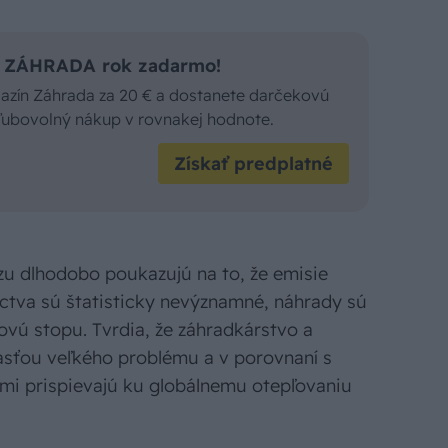
is ZÁHRADA rok zadarmo!
gazín Záhrada za 20 € a dostanete darčekovú
 ľubovolný nákup v rovnakej hodnote.
Získať predplatné
u dlhodobo poukazujú na to, že emisie
níctva sú štatisticky nevýznamné, náhrady sú
ovú stopu. Tvrdia, že záhradkárstvo a
časťou veľkého problému a v porovnaní s
mi prispievajú ku globálnemu otepľovaniu