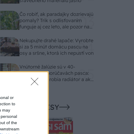
stavebného materiálu jasno
Čo robiť, ak paradajky dozrievajú
pomaly? Trik s odlisťovaním
funguje aj cez leto, ale pozor na
chyby
Nekupujte drahé lapače: Vyrobte
si za 5 minút domácu pascu na
osy a sršne, ktorá ich nepustí von
Vnútorné žalúzie sú v 40-
stupňových horúčavách pasca:
Prečo z okna robia radiátor a ako
to vyriešiť za pár eur?
sonal or
ection to
NAŠE ČASOPISY
ou may
 personal
out of the
 downstream