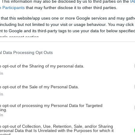
. This information may also be disclosed by us to third parties on the
IA
Participants
that may further disclose it to other third parties.
 that this website/app uses one or more Google services and may gath
including but not limited to your visit or usage behaviour. You may click 
 to Google and its third-party tags to use your data for below specifi
ogle consent section.
l Data Processing Opt Outs
o opt-out of the Sharing of my personal data.
In
o opt-out of the Sale of my Personal Data.
In
to opt-out of processing my Personal Data for Targeted
ing.
In
o opt-out of Collection, Use, Retention, Sale, and/or Sharing
ersonal Data that Is Unrelated with the Purposes for which it
lected.