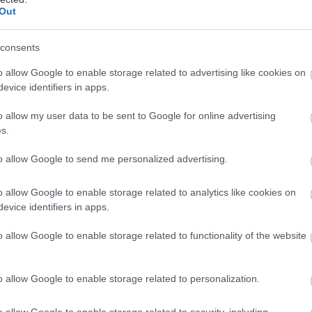
Out
consents
o allow Google to enable storage related to advertising like cookies on
únie sa predpisy o používaní rašeliny líšia,
evice identifiers in apps.
vania ťažby a využívania tejto zeminy v
o allow my user data to be sent to Google for online advertising
stredie. EÚ presadzuje udržateľné alternatívy
s.
ekoľko členských štátov uplatňuje
to allow Google to send me personalized advertising.
 pre výrobky bez rašeliny. V rámci EÚ však
zmesiach
záhradnej pôdy
a predpisy aj
o allow Google to enable storage related to analytics like cookies on
 štátoch môžu byť veľmi rozličné.
evice identifiers in apps.
o allow Google to enable storage related to functionality of the website
o allow Google to enable storage related to personalization.
o allow Google to enable storage related to security, including