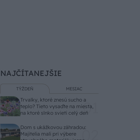
NAJČÍTANEJŠIE
TÝŽDEŇ
MESIAC
Trvalky, ktoré znesú sucho a
teplo? Tieto vysaďte na miesta,
na ktoré slnko svieti celý deň
Dom s ukážkovou záhradou:
Majitelia mali pri výbere