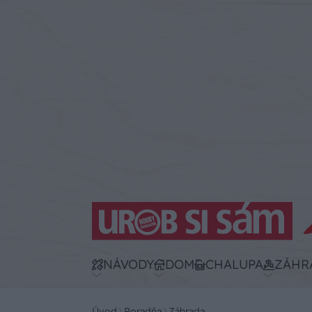
NÁVODY
DOM
CHALUPA
ZÁHR
Úvod
Poradňa
Záhrada