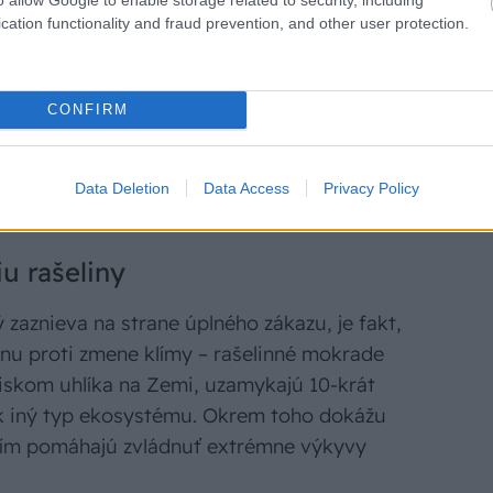
cation functionality and fraud prevention, and other user protection.
jete starú zeminu z kvetináčov, aby ste
li použiť? Je to jednoduché a naviac aj
CONFIRM
Data Deletion
Data Access
Privacy Policy
u rašeliny
zaznieva na strane úplného zákazu, je fakt,
anu proti zmene klímy – rašelinné mokrade
diskom uhlíka na Zemi, uzamykajú 10-krát
ek iný typ ekosystému. Okrem toho dokážu
 čím pomáhajú zvládnuť extrémne výkyvy