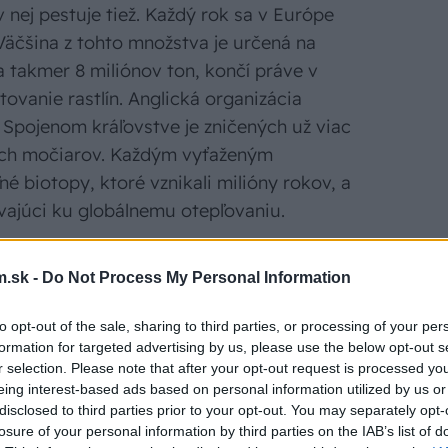
 v nej pestuje tiež. Každý rok sa v Európe
 Väčšina z tohto množstva je určená na
a takmer 8 miliónov ton, končí práve v
ovanie rastlín. Anglická organizácia
 Spojenom kráľovstve je zničených už viac
ných močiarov. Každým vyťaženým
ľné biotopy, ktoré vznikali milióny rokov, a
evajúci ku globálnemu otepľovaniu.
 je bláznivým nápadom pár excentrických
.sk -
Do Not Process My Personal Information
éme sa pomerne živo diskutuje v rámci
to opt-out of the sale, sharing to third parties, or processing of your per
formation for targeted advertising by us, please use the below opt-out s
r selection. Please note that after your opt-out request is processed y
eing interest-based ads based on personal information utilized by us or
disclosed to third parties prior to your opt-out. You may separately opt-
losure of your personal information by third parties on the IAB’s list of