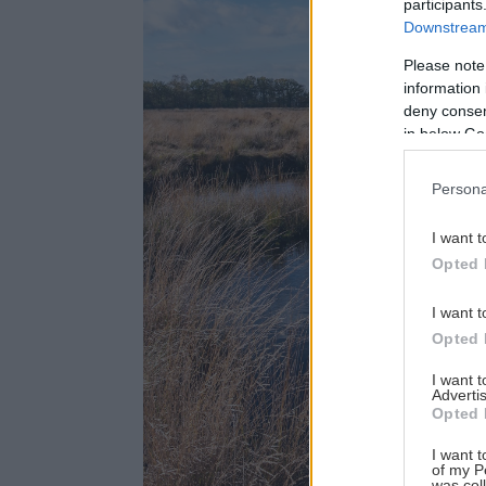
participants
Downstream 
Please note
information 
deny consent
in below Go
Persona
I want t
Opted 
I want t
Opted 
I want 
Advertis
Opted 
I want t
of my P
was col