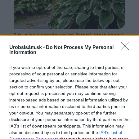
5 trvaliek s panašovanými listami, ktoré dodajú
vášmu záhonu celosezónny šmrnc
Urobsisám.sk -
Do Not Process My Personal
Information
If you wish to opt-out of the sale, sharing to third parties, or
processing of your personal or sensitive information for
targeted advertising by us, please use the below opt-out
section to confirm your selection. Please note that after your
opt-out request is processed you may continue seeing
interest-based ads based on personal information utilized by
us or personal information disclosed to third parties prior to
your opt-out. You may separately opt-out of the further
disclosure of your personal information by third parties on the
IAB’s list of downstream participants. This information may
also be disclosed by us to third parties on the
IAB’s List of
Chystáte sa zavárať kápiu? Táto chyba ju
Downstream Participants
that may further disclose it to other