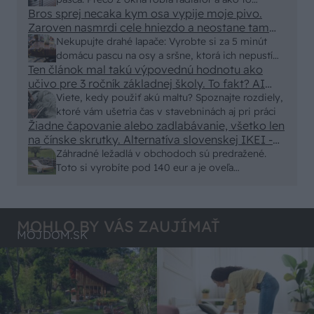
eur kus.
Bros sprej necaka kym osa vypije moje pivo.
vyriešiť za pár eur?
Zaroven nasmrdi cele hniezdo a neostane tam
nic zive. Vasa pasca naucinke moc efektivne.
Nekupujte drahé lapače: Vyrobte si za 5 minút
Skor pritiahne slimaky
domácu pascu na osy a sršne, ktorá ich nepustí
Ten článok mal takú výpovednú hodnotu ako
von
učivo pre 3 ročník základnej školy. To fakt? AI
alebo nejaka kniha z VŠ? Dnešné rychlotvrdnuce
Viete, kedy použiť akú maltu? Spoznajte rozdiely,
malty - pevnosť 40 Mpa a doba schnutia tak 15
ktoré vám ušetria čas v stavebninách aj pri práci
minut , k tomu vodotesné s kryštálikou. A rozdiel
Žiadne čapovanie alebo zadlabávanie, všetko len
na čínske skrutky. Alternatíva slovenskej IKEI -
- schnutie a zretie. Nič?
čo sa týka pevnosti. Autor si nedal veľa námahy s
Záhradné ležadlá v obchodoch sú predražené.
remeselným spracovaním, škoda. No lepšie než
Toto si vyrobíte pod 140 eur a je oveľa
ten odpad z DTD predávaný v Kauflande alebo
pohodlnejšie!
Lídli.
MOHLO BY VÁS ZAUJÍMAŤ
MÔJDOM.SK