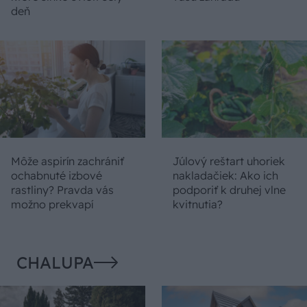
deň
Môže aspirín zachrániť
Júlový reštart uhoriek
ochabnuté izbové
nakladačiek: Ako ich
rastliny? Pravda vás
podporiť k druhej vlne
možno prekvapí
kvitnutia?
CHALUPA