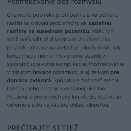
Postrekovanie bez rozmyslu
Chemické postreky proti burine a na ochranu
rastlín sa stávajú problémom, ak
zasiahnu
rastliny na susednom pozemku
. Môžu ich
totiž poškodiť až zlikvidovať. Ak chemický
postrek pristane na zrelých plodoch, môže ich
konzumácia neinformovanému susedovi
spôsobiť zdravotné komplikácie. Postrekovanie
v blízkosti hranice pozemkov je aj rizikom
pre
domáce zvieratá
. Spôsobuje tiež znečistenie
bazéna alebo čerstvo vyvešanej bielizne.
Používajte preto postreky len vtedy, keď nie je
veterno a s čo najväčšou ohľaduplnosťou.
PREČÍTAJTE SI TIEŽ