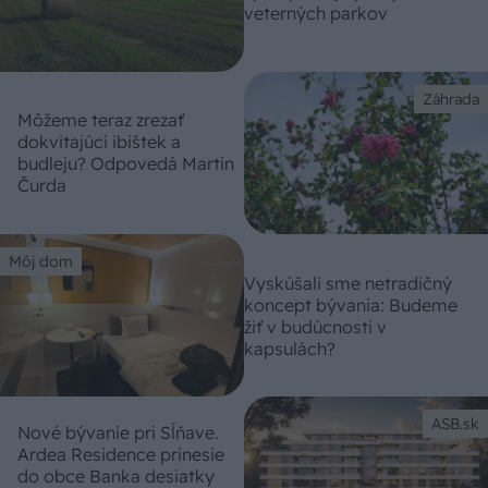
veterných parkov
Záhrada
Môžeme teraz zrezať
dokvitajúci ibištek a
budleju? Odpovedá Martin
Čurda
Môj dom
Vyskúšali sme netradičný
koncept bývania: Budeme
žiť v budúcnosti v
kapsulách?
ASB.sk
Nové bývanie pri Sĺňave.
Ardea Residence prinesie
do obce Banka desiatky