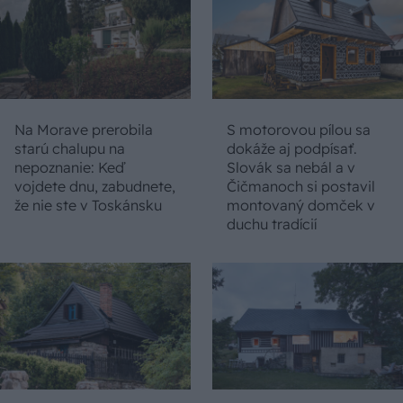
Na Morave prerobila
S motorovou pílou sa
starú chalupu na
dokáže aj podpísať.
nepoznanie: Keď
Slovák sa nebál a v
vojdete dnu, zabudnete,
Čičmanoch si postavil
že nie ste v Toskánsku
montovaný domček v
duchu tradícií