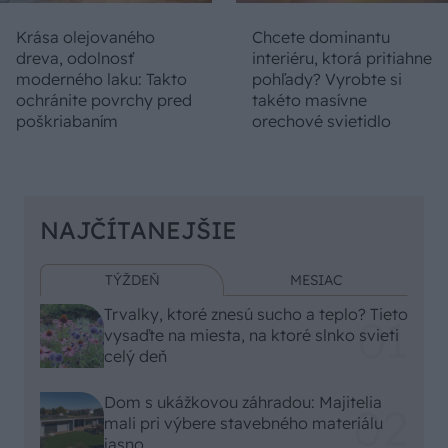
Krása olejovaného
Chcete dominantu
dreva, odolnosť
interiéru, ktorá pritiahne
moderného laku: Takto
pohľady? Vyrobte si
ochránite povrchy pred
takéto masívne
poškriabaním
orechové svietidlo
NAJČÍTANEJŠIE
TÝŽDEŇ
MESIAC
Trvalky, ktoré znesú sucho a teplo? Tieto
vysaďte na miesta, na ktoré slnko svieti
celý deň
Dom s ukážkovou záhradou: Majitelia
mali pri výbere stavebného materiálu
jasno