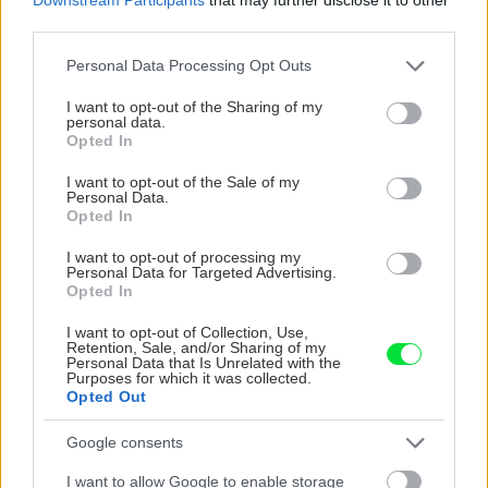
premení na nevábne mäkkú hmotu
third parties.
Please note that this website/app uses one or more Google
Personal Data Processing Opt Outs
services and may gather and store information including but
not limited to your visit or usage behaviour. You may click to
I want to opt-out of the Sharing of my
personal data.
grant or deny consent to Google and its third-party tags to
Opted In
use your data for below specified purposes in below Google
consent section.
I want to opt-out of the Sale of my
Personal Data.
Opted In
I want to opt-out of processing my
Personal Data for Targeted Advertising.
Opted In
I want to opt-out of Collection, Use,
Retention, Sale, and/or Sharing of my
Personal Data that Is Unrelated with the
Ako si vyrobiť poctivú brezovú metlu, ktorá
Purposes for which it was collected.
vydrží roky? Pavol ich takto vyrobil už stovky
Opted Out
Google consents
I want to allow Google to enable storage