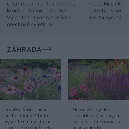
Chcete dominantu interiéru,
Prečo klasická iz
ktorá pritiahne pohľady?
potrubia v mrazo
Vyrobte si takéto masívne
ako to vyriešiť r
orechové svietidlo
ZÁHRADA
Trvalky, ktoré znesú
Nemusí to byť len
sucho a teplo? Tieto
levanduľa! 7 fialových
vysaďte na miesta, na
krások, ktoré rozžiaria
ktoré slnko svieti celý
vašu záhradu