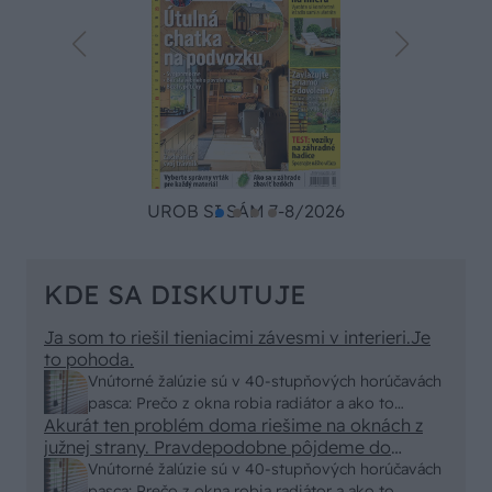
UROB SI SÁM 7-8/2026
KDE SA DISKUTUJE
Ja som to riešil tieniacimi závesmi v interieri.Je
to pohoda.
Vnútorné žalúzie sú v 40-stupňových horúčavách
pasca: Prečo z okna robia radiátor a ako to
Akurát ten problém doma riešime na oknách z
vyriešiť za pár eur?
južnej strany. Pravdepodobne pôjdeme do
vonkajšieho tienenia na spôsob markízy
Vnútorné žalúzie sú v 40-stupňových horúčavách
250x150cm. Čínsky predajcovia idú okolo 100
pasca: Prečo z okna robia radiátor a ako to