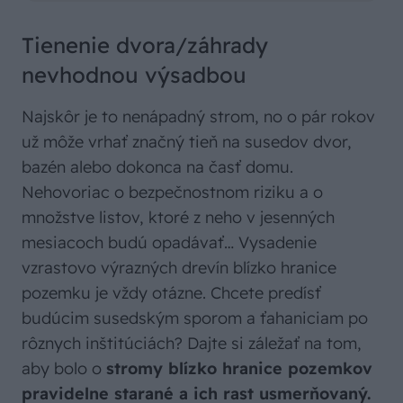
Tienenie dvora/záhrady
nevhodnou výsadbou
Najskôr je to nenápadný strom, no o pár rokov
už môže vrhať značný tieň na susedov dvor,
bazén alebo dokonca na časť domu.
Nehovoriac o bezpečnostnom riziku a o
množstve listov, ktoré z neho v jesenných
mesiacoch budú opadávať… Vysadenie
vzrastovo výrazných drevín blízko hranice
pozemku je vždy otázne. Chcete predísť
budúcim susedským sporom a ťahaniciam po
rôznych inštitúciách? Dajte si záležať na tom,
aby bolo o
stromy blízko hranice pozemkov
pravidelne starané a ich rast usmerňovaný.