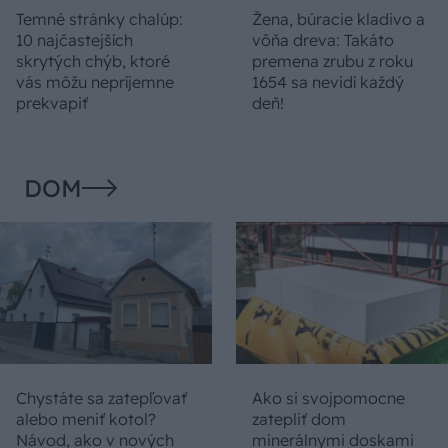
Temné stránky chalúp:
Žena, búracie kladivo a
10 najčastejších
vôňa dreva: Takáto
skrytých chýb, ktoré
premena zrubu z roku
vás môžu nepríjemne
1654 sa nevidí každý
prekvapiť
deň!
DOM
Chystáte sa zatepľovať
Ako si svojpomocne
alebo meniť kotol?
zatepliť dom
Návod, ako v nových
minerálnymi doskami