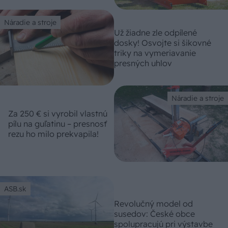
Náradie a stroje
Už žiadne zle odpílené
dosky! Osvojte si šikovné
triky na vymeriavanie
presných uhlov
Náradie a stroje
Za 250 € si vyrobil vlastnú
pílu na guľatinu – presnosť
rezu ho milo prekvapila!
ASB.sk
Revolučný model od
susedov: České obce
spolupracujú pri výstavbe