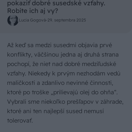
pokaziť dobré susedské vzťahy.
Robíte ich aj vy?
Lucia Gogová
-
29. septembra 2025
Až keď sa medzi susedmi objavia prvé
konflikty, väčšinou jedna aj druhá strana
pochopí, že niet nad dobré medziľudské
vzťahy. Niekedy k prvým nezhodám vedú
maličkosti a zdanlivo nevinné činnosti,
ktoré po troške „prilievajú olej do ohňa“.
Vybrali sme niekoľko prešľapov v záhrade,
ktoré ani ten najlepší sused nemusí
tolerovať.