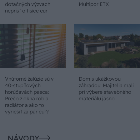
dotačných výzvach
Multipor ETX
neprísť o tisíce eur
Vnútorné žalúzie sú v
Dom s ukážkovou
40-stupňových
záhradou: Majitelia mali
horúčavách pasca:
pri výbere stavebného
Prečo z okna robia
materiálu jasno
radiátor a ako to
vyriešiť za pár eur?
NÁVODY