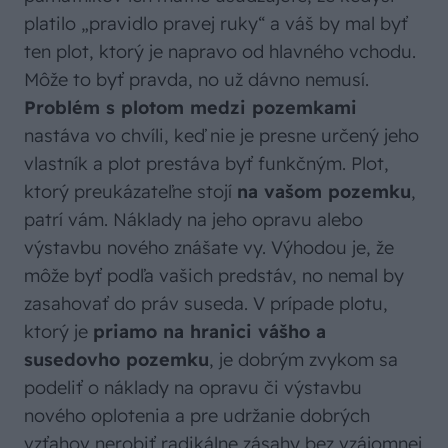
platilo „pravidlo pravej ruky“ a váš by mal byť
ten plot, ktorý je napravo od hlavného vchodu.
Môže to byť pravda, no už dávno nemusí.
Problém s plotom medzi pozemkami
nastáva vo chvíli, keď nie je presne určený jeho
vlastník a plot prestáva byť funkčným. Plot,
ktorý preukázateľne stojí
na vašom pozemku
,
patrí vám. Náklady na jeho opravu alebo
výstavbu nového znášate vy. Výhodou je, že
môže byť podľa vašich predstáv, no nemal by
zasahovať do práv suseda. V prípade plotu,
ktorý je
priamo na hranici vášho a
susedovho pozemku
, je dobrým zvykom sa
podeliť o náklady na opravu či výstavbu
nového oplotenia a pre udržanie dobrých
vzťahov nerobiť radikálne zásahy bez vzájomnej