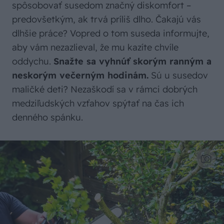
spôsobovať susedom značný diskomfort –
predovšetkým, ak trvá príliš dlho. Čakajú vás
dlhšie práce? Vopred o tom suseda informujte,
aby vám nezazlieval, že mu kazíte chvíle
oddychu.
Snažte sa vyhnúť skorým ranným a
neskorým večerným hodinám.
Sú u susedov
maličké deti? Nezaškodí sa v rámci dobrých
medziľudských vzťahov spýtať na čas ich
denného spánku.