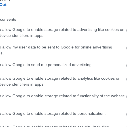
Out
y alebo
inok),
consents
zolácie (voda zateká do tepelnej izolácie),
o allow Google to enable storage related to advertising like cookies on
, jej otočenie opačnou stranou, nesprávne uloženie
evice identifiers in apps.
(tepelná izolácia časom vypadáva, prehýba sa,
o allow my user data to be sent to Google for online advertising
rany alebo porušenie jej celistvosti – vodné
s.
vzbudzujú dojem, že odniekiaľ zateká,
to allow Google to send me personalized advertising.
iečky prechádzajú tepelnou izoláciou a tvoria
o allow Google to enable storage related to analytics like cookies on
trešného plášťa – vodná para sa vyparuje,
evice identifiers in apps.
olačný materiál.
o allow Google to enable storage related to functionality of the website
usíme
o allow Google to enable storage related to personalization.
.
o
o allow Google to enable storage related to security, including