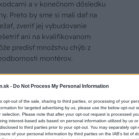
škodcami a v konečnom dôsledku
chy. Preto by sme si mali dať na
ežať, zveriť jej vybudovanie
etriť ani na kvalifikovanom
že predísť množstvu chýb z
neodbornosti montérov.
.sk -
Do Not Process My Personal Information
to opt-out of the sale, sharing to third parties, or processing of your per
formation for targeted advertising by us, please use the below opt-out s
r selection. Please note that after your opt-out request is processed y
eing interest-based ads based on personal information utilized by us or
disclosed to third parties prior to your opt-out. You may separately opt-
losure of your personal information by third parties on the IAB’s list of