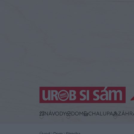
NÁVODY
DOM
CHALUPA
ZÁHR
Úvod
Dom
Strecha