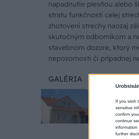
napadnutie plesňou alebo 
stratu funkčnosti celej stre
zhotovení strechy naozaj zál
skutočným odborníkom a neš
stavebnom dozore, ktorý mô
nepozornosti či prípadnej 
GALÉRIA
Urobsisám
If you wish 
sensitive in
confirm you
continue se
information 
further disc