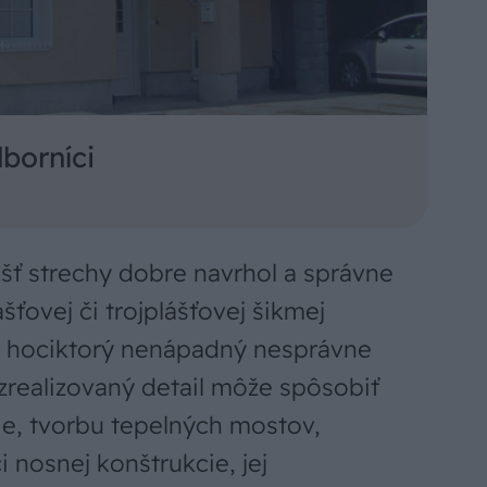
dborníci
ášť strechy dobre navrhol a správne
ášťovej či trojplášťovej šikmej
 a hociktorý nenápadný nesprávne
zrealizovaný detail môže spôsobiť
ie, tvorbu tepelných mostov,
i nosnej konštrukcie, jej