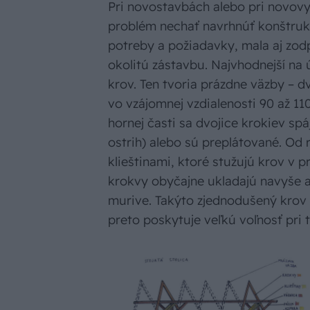
Pri novostavbách alebo pri novovy
problém nechať navrhnúť konštrukc
potreby a požiadavky, mala aj zod
okolitú zástavbu. Najvhodnejší na
krov. Ten tvoria prázdne väzby – 
vo vzájomnej vzdialenosti 90 až 1
hornej časti sa dvojice krokiev s
ostrih) alebo sú preplátované. Od 
klieštinami, ktoré stužujú krov v 
krokvy obyčajne ukladajú navyše 
murive. Takýto zjednodušený krov 
preto poskytuje veľkú voľnosť pri 