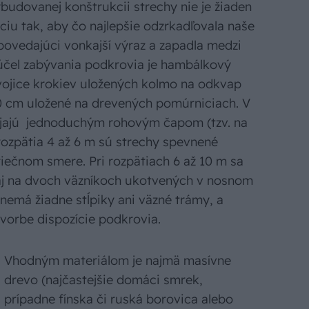
budovanej konštrukcii strechy nie je žiaden
iu tak, aby čo najlepšie odzrkadľovala naše
povedajúci vonkajší výraz a zapadla medzi
 účel zabývania podkrovia je hambálkový
dvojice krokiev uložených kolmo na odkvap
10 cm uložené na drevených pomúrniciach. V
pájajú jednoduchým rohovým čapom (tzv. na
rozpätia 4 až 6 m sú strechy spevnené
priečnom smere. Pri rozpätiach 6 až 10 m sa
aj na dvoch väzníkoch ukotvených v nosnom
nemá žiadne stĺpiky ani väzné trámy, a
tvorbe dispozície podkrovia.
Vhodným materiálom je najmä masívne
drevo (najčastejšie domáci smrek,
prípadne fínska či ruská borovica alebo