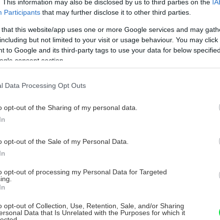
. This information may also be disclosed by us to third parties on the
IA
Participants
that may further disclose it to other third parties.
 that this website/app uses one or more Google services and may gath
including but not limited to your visit or usage behaviour. You may click 
 to Google and its third-party tags to use your data for below specifi
ogle consent section.
l Data Processing Opt Outs
narušenie strešného plášťa a stratu pohody v
o opt-out of the Sharing of my personal data.
In
o opt-out of the Sale of my Personal Data.
strešnej
In
to opt-out of processing my Personal Data for Targeted
ing.
ev oproti
In
tí,
 sa rýchlo
o opt-out of Collection, Use, Retention, Sale, and/or Sharing
ersonal Data that Is Unrelated with the Purposes for which it
 UV
lected.