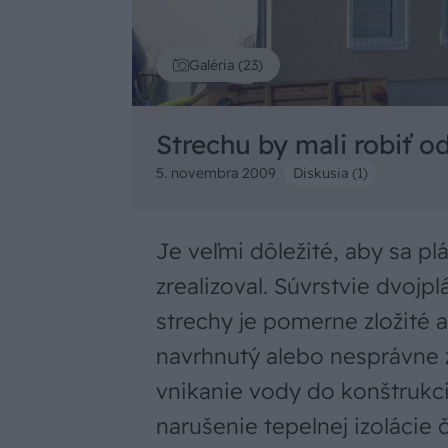
Galéria (23)
Strechu by mali robiť o
5. novembra 2009
Diskusia (1)
Je veľmi dôležité, aby sa pl
zrealizoval. Súvrstvie dvojpl
strechy je pomerne zložité
navrhnutý alebo nesprávne 
vnikanie vody do konštrukc
narušenie tepelnej izolácie č