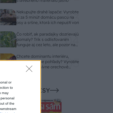
stavebného materiálu jasno
Nekupujte drahé lapače: Vyrobte
si za 5 minút domácu pascu na
osy a sršne, ktorá ich nepustí von
Čo robiť, ak paradajky dozrievajú
pomaly? Trik s odlisťovaním
funguje aj cez leto, ale pozor na
chyby
Chcete dominantu interiéru,
ktorá pritiahne pohľady? Vyrobte
si takéto masívne orechové
svietidlo
sonal or
ection to
NAŠE ČASOPISY
ou may
 personal
out of the
 downstream