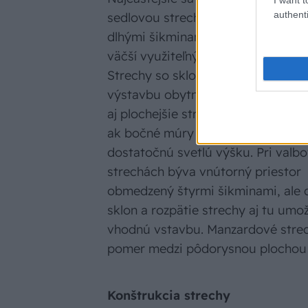
authenti
sedlovou strechou s dvomi rovna
dlhými šikminami. Čím sú strmšie, 
väčší využiteľný priestor pod stre
Strechy so sklonom 35 až 45° sú n
výstavbu obytného podkrovia ideál
aj plochejšie strechy sa dajú dobre
ak bočné múry poskytujú v podkro
dostatočnú svetlú výšku. Pri valb
strechách býva vnútorný priestor
obmedzený štyrmi šikminami, ale 
sklon a rozpätie strechy aj tu umo
vhodnú vstavbu. Manzardové strec
pomer medzi pôdorysnou plochou 
Konštrukcia strechy