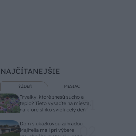
NAJČÍTANEJŠIE
TÝŽDEŇ
MESIAC
Trvalky, ktoré znesú sucho a
teplo? Tieto vysaďte na miesta,
na ktoré slnko svieti celý deň
Dom s ukážkovou záhradou:
Majitelia mali pri výbere