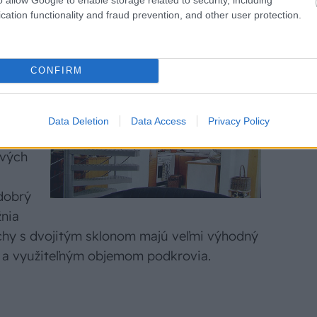
cation functionality and fraud prevention, and other user protection.
ko
tým je
chou.
CONFIRM
a
ne, ale
 využiť,
Data Deletion
Data Access
Privacy Policy
ví
ových
dobrý
žnia
hy s dvojitým sklonom majú veľmi výhodný
a využiteľným objemom podkrovia.