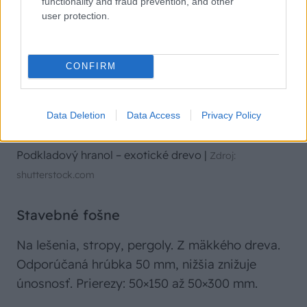
functionality and fraud prevention, and other
user protection.
CONFIRM
Data Deletion
Data Access
Privacy Policy
Podkladový hranol – exotické drevo
|
Zdroj:
shutterstock.com
Stavebné fošne
Na lešenia, stropy, pergoly. Z mäkkého dreva.
Odporúčaná hrúbka 50 mm, nižšia znižuje
únosnosť. Prierezy: 50×150 až 50×300 mm.