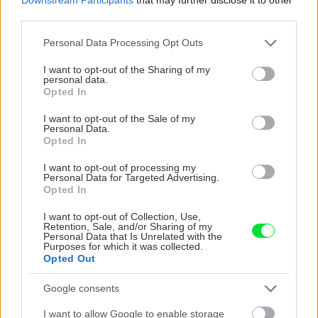
third parties.
Please note that this website/app uses one or more Google
Personal Data Processing Opt Outs
services and may gather and store information including but
not limited to your visit or usage behaviour. You may click to
I want to opt-out of the Sharing of my
personal data.
grant or deny consent to Google and its third-party tags to
Opted In
use your data for below specified purposes in below Google
consent section.
I want to opt-out of the Sale of my
Personal Data.
Opted In
Podkladový hranol – mäkké drevo
|
Zdroj:
I want to opt-out of processing my
shutterstock.com
Personal Data for Targeted Advertising.
Opted In
Podkladový hranol – exotické drevo
I want to opt-out of Collection, Use,
Retention, Sale, and/or Sharing of my
Personal Data that Is Unrelated with the
Na tvrdé terasové/fasádne dosky. Drevo ako
Purposes for which it was collected.
Opted Out
ipe, cumaru, massaranduba. Odolné, stabilné.
Rozmery: 45×70 mm, dĺžky: 2,75 – 5,18 m.
Google consents
I want to allow Google to enable storage