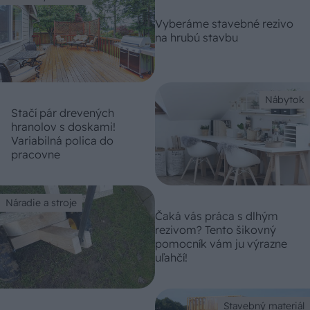
Vyberáme stavebné rezivo
na hrubú stavbu
Nábytok
Stačí pár drevených
hranolov s doskami!
Variabilná polica do
pracovne
Náradie a stroje
Čaká vás práca s dlhým
rezivom? Tento šikovný
pomocník vám ju výrazne
uľahčí!
Stavebný materiál