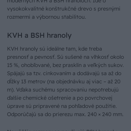
moderných KVH a BSH hranoloch. Ide o
vysokokvalitné konštrukčné drevo s presnými
rozmermi a výbornou stabilitou.
KVH a BSH hranoly
KVH hranoly sú ideálne tam, kde treba
presnosť a pevnosť. Sú sušené na vlhkosť okolo
15 %, ohobľované, bez prasklín a veľkých sukov.
Spájajú sa tzv. cinkovaním a dodávajú sa až do
dĺžky 13 metrov (na objednávku aj viac – až 20
m). Vďaka suchému spracovaniu nepotrebujú
ďalšie chemické ošetrenie a po povrchovej
úprave sú pripravené na pohľadové použitie.
Odporúčajú sa do prierezu max. 240 × 240 mm.