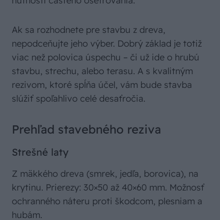
nutnosti častého ošetrovania.
Ak sa rozhodnete pre stavbu z dreva,
nepodceňujte jeho výber. Dobrý základ je totiž
viac než polovica úspechu – či už ide o hrubú
stavbu, strechu, alebo terasu. A s kvalitným
rezivom, ktoré spĺňa účel, vám bude stavba
slúžiť spoľahlivo celé desaťročia.
Prehľad stavebného reziva
Strešné laty
Z mäkkého dreva (smrek, jedľa, borovica), na
krytinu. Prierezy: 30×50 až 40×60 mm. Možnosť
ochranného náteru proti škodcom, plesniam a
hubám.