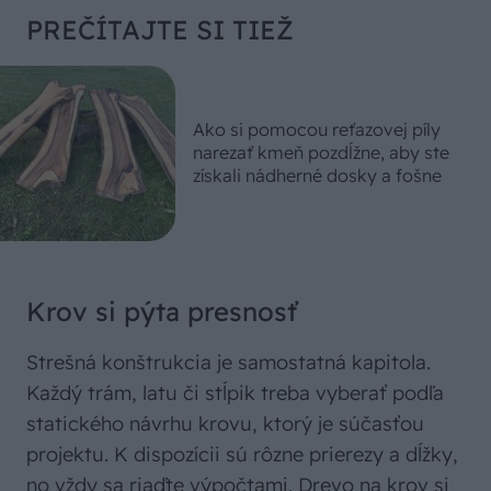
PREČÍTAJTE SI TIEŽ
Ako si pomocou reťazovej píly
narezať kmeň pozdĺžne, aby ste
získali nádherné dosky a fošne
Krov si pýta presnosť
Strešná konštrukcia je samostatná kapitola.
Každý trám, latu či stĺpik treba vyberať podľa
statického návrhu krovu, ktorý je súčasťou
projektu. K dispozícii sú rôzne prierezy a dĺžky,
no vždy sa riaďte výpočtami. Drevo na krov si