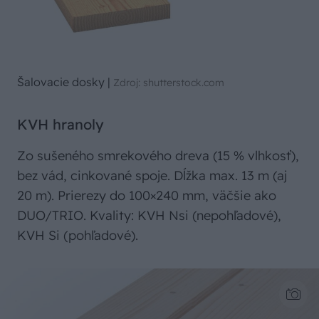
Šalovacie dosky
|
Zdroj: shutterstock.com
KVH hranoly
Zo sušeného smrekového dreva (15 % vlhkosť),
bez vád, cinkované spoje. Dĺžka max. 13 m (aj
20 m). Prierezy do 100×240 mm, väčšie ako
DUO/TRIO. Kvality: KVH Nsi (nepohľadové),
KVH Si (pohľadové).