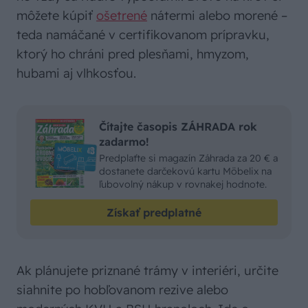
môžete kúpiť
ošetrené
nátermi alebo morené –
teda namáčané v certifikovanom prípravku,
ktorý ho chráni pred plesňami, hmyzom,
hubami aj vlhkosťou.
Čítajte časopis ZÁHRADA rok
zadarmo!
Predplaťte si magazín Záhrada za 20 € a
dostanete darčekovú kartu Möbelix na
ľubovolný nákup v rovnakej hodnote.
Získať predplatné
Ak plánujete priznané trámy v interiéri, určite
siahnite po hobľovanom rezive alebo