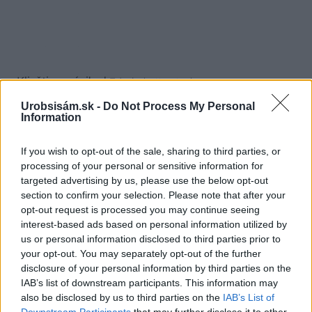
Klieštiny, pásiky
|
Zdroj: shutterstock.com
Urobsisám.sk -
Do Not Process My Personal
Information
Podkladový hranol – mäkké drevo
Na terasy a fasády. Termodrevo (smrek,
If you wish to opt-out of the sale, sharing to third parties, or
processing of your personal or sensitive information for
borovica) – stabilné a odolné. Rozmery: 26×92 a
targeted advertising by us, please use the below opt-out
42×92 mm, dĺžky: 3 – 4,2 m.
section to confirm your selection. Please note that after your
opt-out request is processed you may continue seeing
interest-based ads based on personal information utilized by
us or personal information disclosed to third parties prior to
your opt-out. You may separately opt-out of the further
disclosure of your personal information by third parties on the
IAB’s list of downstream participants. This information may
also be disclosed by us to third parties on the
IAB’s List of
Downstream Participants
that may further disclose it to other