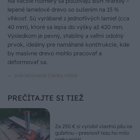
Na väčšie rozmery sa používajú BSH hranoly –
lepené lamelové drevo so sušením na 15 %
vlhkosť. Sú vyrábané z jednotlivých lamiel (cca
40 mm), ktoré sa lepia do výšky až 420 mm.
Výsledkom je pevný, stabilný a veľmi odolný
prvok, ideálny pre namáhané konštrukcie, kde
by masívne drevo mohlo pracovať a
deformovať sa.
PREČÍTAJTE SI TIEŽ
Za 250 € si vyrobil vlastnú pílu na
guľatinu – presnosť rezu ho milo
prekvapila!