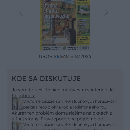
UROB SI SÁM 7-8/2026
KDE SA DISKUTUJE
Ja som to riešil tieniacimi závesmi v interieri.Je
to pohoda.
Vnútorné žalúzie sú v 40-stupňových horúčavách
pasca: Prečo z okna robia radiátor a ako to
Akurát ten problém doma riešime na oknách z
vyriešiť za pár eur?
južnej strany. Pravdepodobne pôjdeme do
vonkajšieho tienenia na spôsob markízy
Vnútorné žalúzie sú v 40-stupňových horúčavách