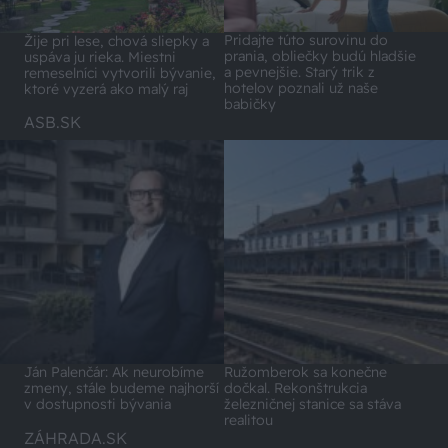
Pridajte túto surovinu do
Žije pri lese, chová sliepky a
prania, obliečky budú hladšie
uspáva ju rieka. Miestni
a pevnejšie. Starý trik z
remeselníci vytvorili bývanie,
hotelov poznali už naše
ktoré vyzerá ako malý raj
babičky
ASB.SK
Ján Palenčár: Ak neurobíme
Ružomberok sa konečne
zmeny, stále budeme najhorší
dočkal. Rekonštrukcia
v dostupnosti bývania
železničnej stanice sa stáva
realitou
ZÁHRADA.SK