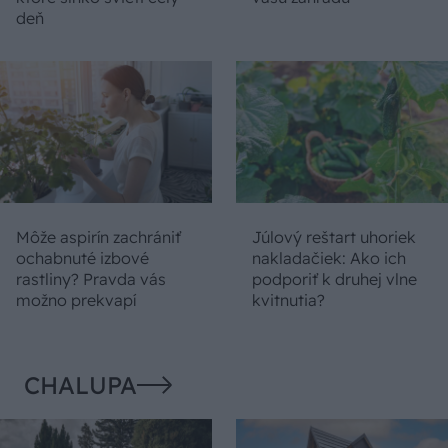
deň
Môže aspirín zachrániť
Júlový reštart uhoriek
ochabnuté izbové
nakladačiek: Ako ich
rastliny? Pravda vás
podporiť k druhej vlne
možno prekvapí
kvitnutia?
CHALUPA