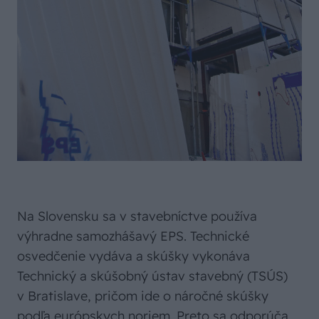
Na Slovensku sa v stavebníctve používa
výhradne samozhášavý EPS. Technické
osvedčenie vydáva a skúšky vykonáva
Technický a skúšobný ústav stavebný (TSÚS)
v Bratislave, pričom ide o náročné skúšky
podľa európskych noriem. Preto sa odporúča