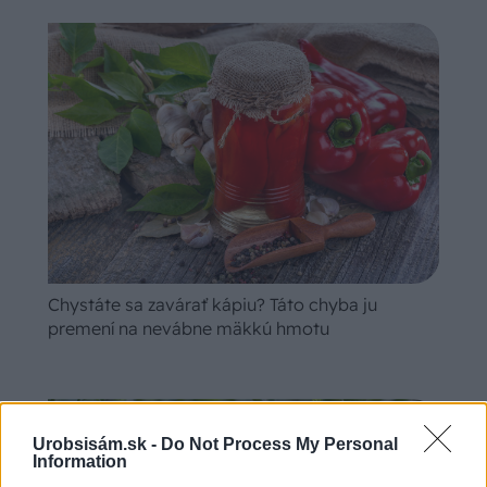
Chystáte sa zavárať kápiu? Táto chyba ju
premení na nevábne mäkkú hmotu
Urobsisám.sk -
Do Not Process My Personal
Information