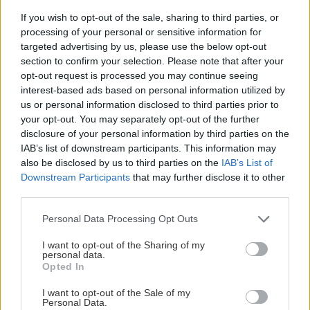
If you wish to opt-out of the sale, sharing to third parties, or
processing of your personal or sensitive information for
targeted advertising by us, please use the below opt-out
section to confirm your selection. Please note that after your
opt-out request is processed you may continue seeing
interest-based ads based on personal information utilized by
us or personal information disclosed to third parties prior to
your opt-out. You may separately opt-out of the further
Čo robiť, ak paradajky dozrievajú pomaly? Trik s
disclosure of your personal information by third parties on the
odlisťovaním funguje aj cez leto, ale pozor na
IAB’s list of downstream participants. This information may
chyby
also be disclosed by us to third parties on the
IAB’s List of
Downstream Participants
that may further disclose it to other
third parties.
Please note that this website/app uses one or more Google
Personal Data Processing Opt Outs
services and may gather and store information including but
not limited to your visit or usage behaviour. You may click to
I want to opt-out of the Sharing of my
personal data.
grant or deny consent to Google and its third-party tags to
Opted In
use your data for below specified purposes in below Google
consent section.
I want to opt-out of the Sale of my
Personal Data.