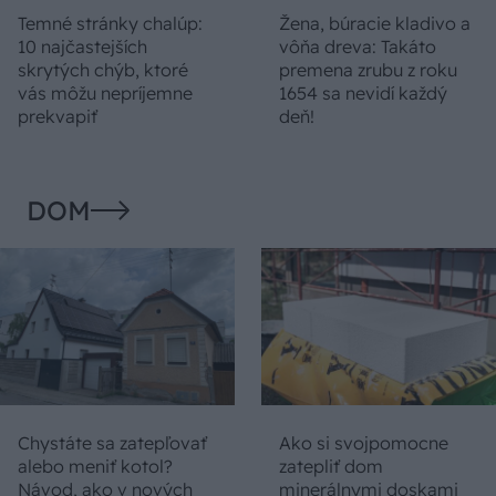
Temné stránky chalúp:
Žena, búracie kladivo a
10 najčastejších
vôňa dreva: Takáto
skrytých chýb, ktoré
premena zrubu z roku
vás môžu nepríjemne
1654 sa nevidí každý
prekvapiť
deň!
DOM
Chystáte sa zatepľovať
Ako si svojpomocne
alebo meniť kotol?
zatepliť dom
Návod, ako v nových
minerálnymi doskami