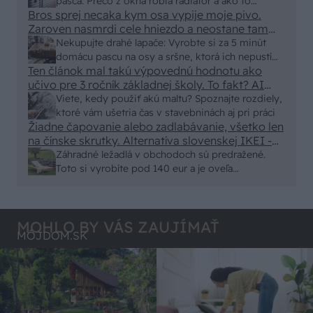
250x150cm. Čínsky predajcovia idú okolo 100
pasca: Prečo z okna robia radiátor a ako to
eur kus.
Bros sprej necaka kym osa vypije moje pivo.
vyriešiť za pár eur?
Zaroven nasmrdi cele hniezdo a neostane tam
nic zive. Vasa pasca naucinke moc efektivne.
Nekupujte drahé lapače: Vyrobte si za 5 minút
Skor pritiahne slimaky
domácu pascu na osy a sršne, ktorá ich nepustí
Ten článok mal takú výpovednú hodnotu ako
von
učivo pre 3 ročník základnej školy. To fakt? AI
alebo nejaka kniha z VŠ? Dnešné rychlotvrdnuce
Viete, kedy použiť akú maltu? Spoznajte rozdiely,
malty - pevnosť 40 Mpa a doba schnutia tak 15
ktoré vám ušetria čas v stavebninách aj pri práci
minut , k tomu vodotesné s kryštálikou. A rozdiel
Žiadne čapovanie alebo zadlabávanie, všetko len
na čínske skrutky. Alternatíva slovenskej IKEI -
- schnutie a zretie. Nič?
čo sa týka pevnosti. Autor si nedal veľa námahy s
Záhradné ležadlá v obchodoch sú predražené.
remeselným spracovaním, škoda. No lepšie než
Toto si vyrobíte pod 140 eur a je oveľa
ten odpad z DTD predávaný v Kauflande alebo
pohodlnejšie!
Lídli.
MOHLO BY VÁS ZAUJÍMAŤ
MÔJDOM.SK