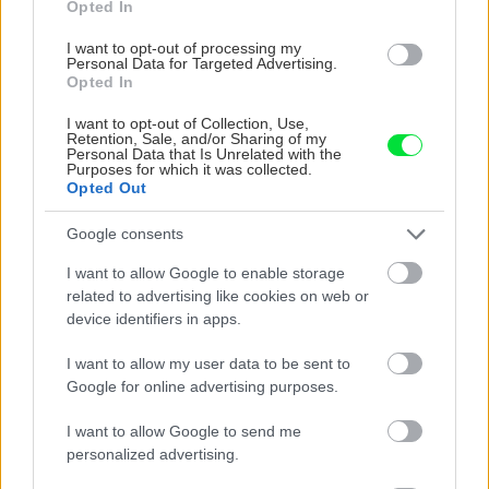
Opted In
I want to opt-out of processing my
Personal Data for Targeted Advertising.
Opted In
Chystáte sa zatepľovať alebo meniť kotol?
Návod, ako v nových dotačných výzvach
I want to opt-out of Collection, Use,
neprísť o tisíce eur
Retention, Sale, and/or Sharing of my
Personal Data that Is Unrelated with the
Purposes for which it was collected.
Opted Out
Stavebný materiál
Google consents
I want to allow Google to enable storage
Materiály na technické izolácie
related to advertising like cookies on web or
(1. časť)
device identifiers in apps.
I want to allow my user data to be sent to
Google for online advertising purposes.
Stavebný materiál
I want to allow Google to send me
personalized advertising.
Materiály na technické izolácie