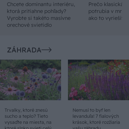
Chcete dominantu interiéru,
Prečo klasická iz
ktorá pritiahne pohľady?
potrubia v mrazo
Vyrobte si takéto masívne
ako to vyriešiť r
orechové svietidlo
ZÁHRADA
Trvalky, ktoré znesú
Nemusí to byť len
sucho a teplo? Tieto
levanduľa! 7 fialových
vysaďte na miesta, na
krások, ktoré rozžiaria
ktoré slnko svieti celý
vašu záhradu