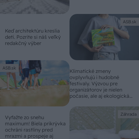
ASB.sk
Keď architektúru kreslia
deti. Pozrite si náš veľký
redakčný výber
ASB.sk
Klimatické zmeny
ovplyvňujú i hudobné
festivaly. Výzvou pre
organizátorov je nielen
počasie, ale aj ekologická
stopa
Záhrada
Vyťažte zo snehu
maximum! Biela prikrývka
ochráni rastliny pred
mrazmi a prospeje aj