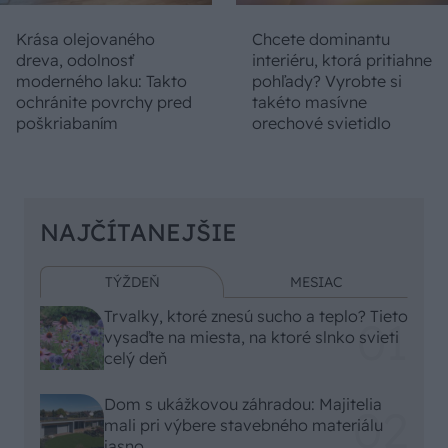
Krása olejovaného
Chcete dominantu
dreva, odolnosť
interiéru, ktorá pritiahne
moderného laku: Takto
pohľady? Vyrobte si
ochránite povrchy pred
takéto masívne
poškriabaním
orechové svietidlo
NAJČÍTANEJŠIE
TÝŽDEŇ
MESIAC
Trvalky, ktoré znesú sucho a teplo? Tieto
vysaďte na miesta, na ktoré slnko svieti
celý deň
Dom s ukážkovou záhradou: Majitelia
mali pri výbere stavebného materiálu
jasno