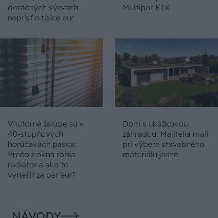
dotačných výzvach
Multipor ETX
neprísť o tisíce eur
Vnútorné žalúzie sú v
Dom s ukážkovou
40-stupňových
záhradou: Majitelia mali
horúčavách pasca:
pri výbere stavebného
Prečo z okna robia
materiálu jasno
radiátor a ako to
vyriešiť za pár eur?
NÁVODY