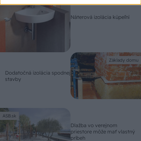
Náterová izolácia kúpeľní
Základy domu
Dodatočná izolácia spodnej
stavby
ASB.sk
Dlažba vo verejnom
priestore môže mať vlastný
príbeh