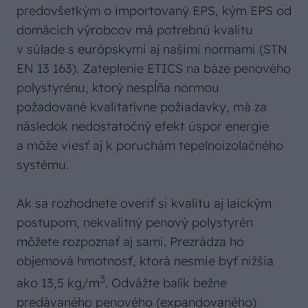
predovšetkým o importovaný EPS, kým EPS od
domácich výrobcov má potrebnú kvalitu
v súlade s európskymi aj našimi normami (STN
EN 13 163). Zateplenie ETICS na báze penového
polystyrénu, ktorý nespĺňa normou
požadované kvalitatívne požiadavky, má za
následok nedostatočný efekt úspor energie
a môže viesť aj k poruchám tepelnoizolačného
systému.
Ak sa rozhodnete overiť si kvalitu aj laickým
postupom, nekvalitný penový polystyrén
môžete rozpoznať aj sami. Prezrádza ho
objemová hmotnosť, ktorá nesmie byť nižšia
3
ako 13,5 kg/m
. Odvážte balík bežne
predávaného penového (expandovaného)