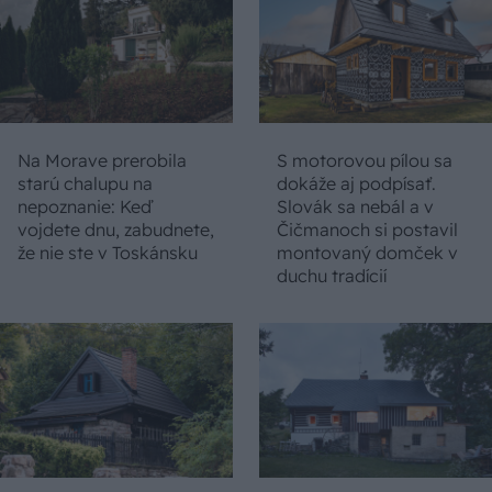
Na Morave prerobila
S motorovou pílou sa
starú chalupu na
dokáže aj podpísať.
nepoznanie: Keď
Slovák sa nebál a v
vojdete dnu, zabudnete,
Čičmanoch si postavil
že nie ste v Toskánsku
montovaný domček v
duchu tradícií