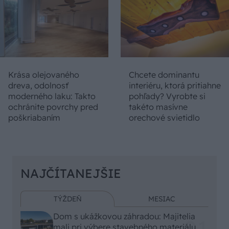
Krása olejovaného
Chcete dominantu
dreva, odolnosť
interiéru, ktorá pritiahne
moderného laku: Takto
pohľady? Vyrobte si
ochránite povrchy pred
takéto masívne
poškriabaním
orechové svietidlo
NAJČÍTANEJŠIE
TÝŽDEŇ
MESIAC
Dom s ukážkovou záhradou: Majitelia
mali pri výbere stavebného materiálu