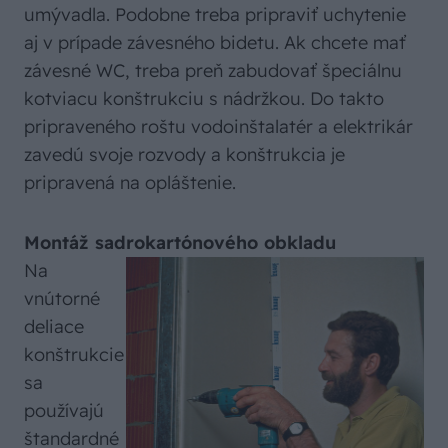
umývadla. Podobne treba pripraviť uchytenie
aj v prípade závesného bidetu. Ak chcete mať
závesné WC, treba preň zabudovať špeciálnu
kotviacu konštrukciu s nádržkou. Do takto
pripraveného roštu vodoinštalatér a elektrikár
zavedú svoje rozvody a konštrukcia je
pripravená na opláštenie.
Montáž sadrokartónového obkladu
Na
vnútorné
deliace
konštrukcie
sa
používajú
štandardné