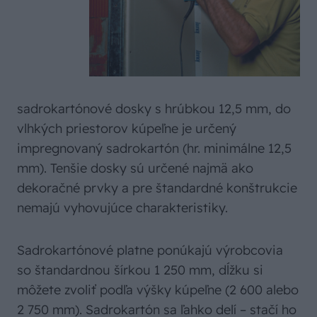
sadrokartónové dosky s hrúbkou 12,5 mm, do
vlhkých priestorov kúpeľne je určený
impregnovaný sadrokartón (hr. minimálne 12,5
mm). Tenšie dosky sú určené najmä ako
dekoračné prvky a pre štandardné konštrukcie
nemajú vyhovujúce charakteristiky.
Sadrokartónové platne ponúkajú výrobcovia
so štandardnou šírkou 1 250 mm, dĺžku si
môžete zvoliť podľa výšky kúpeľne (2 600 alebo
2 750 mm). Sadrokartón sa ľahko delí – stačí ho