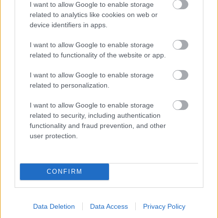
I want to allow Google to enable storage
related to analytics like cookies on web or
device identifiers in apps.
Text: Erika Kuhnová, Gabriela Repová
Foto: Jika, Knauf
I want to allow Google to enable storage
Zdroj:
časopis Môj dom
related to functionality of the website or app.
I want to allow Google to enable storage
Komentovať
Zdieľať
related to personalization.
I want to allow Google to enable storage
related to security, including authentication
Rekonštrukcia bytu
functionality and fraud prevention, and other
Bytové jadro
user protection.
SÚVISIACE
CONFIRM
Data Deletion
Data Access
Privacy Policy