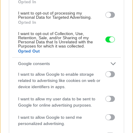
Opted In
Pozitívami systému montovaných
I want to opt-out of processing my
sadrokartónových priečok sú okrem iného
Personal Data for Targeted Advertising.
Opted In
jednoduchá výstavba a doprava materiálu.
Vďaka nízkej hmotnosti a malej hrúbke stien
I want to opt-out of Collection, Use,
Retention, Sale, and/or Sharing of my
možno kúpeľňu zrekonštruovať bez veľkej
Personal Data that Is Unrelated with the
Purposes for which it was collected.
fyzickej námahy (z rovnakého dôvodu sa tento
Opted Out
typ konštrukcie často využíva v podkroví) a
Google consents
výstavba nasucho umožňuje okamžité
opracovanie povrchov bez čakania na ich
I want to allow Google to enable storage
related to advertising like cookies on web or
vyschnutie. Okrem toho odpadá sekanie
device identifiers in apps.
zárezov alebo drážok na inštalácie, pretože tie
môžu byť vedené v konštrukcii stien. Z týchto
I want to allow my user data to be sent to
Google for online advertising purposes.
dôvodov je výstavba (alebo rekonštrukcia)
veľmi rýchla – postavenie nových obvodových
I want to allow Google to send me
stien (samozrejme okrem inštalácií a
personalized advertising.
povrchových úprav) sa dá počítať na hodiny.