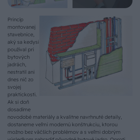
Princíp
montovanej
stavebnice,
aký sa kedysi
používal pri
bytových
jadrách,
nestratil ani
dnes nič zo
svojej
praktickosti.
Ak si doň
dosadíme
novodobé materiály a kvalitne navrhnuté detaily,
dostaneme veľmi modernú konštrukciu, ktorou
možno bez väčších problémov a s veľmi dobrým
výsledkom nahradiť pôvodné bytové jadro. Oproti