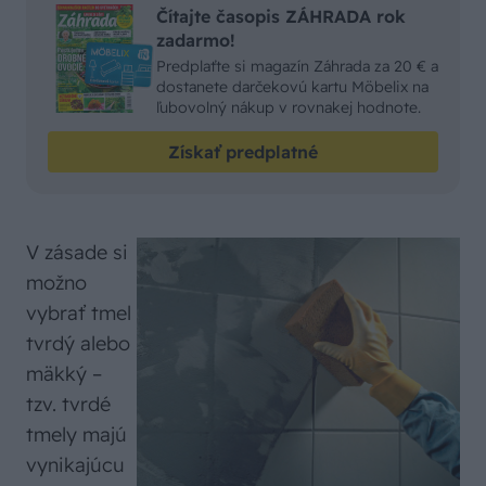
Čítajte časopis ZÁHRADA rok
zadarmo!
Predplaťte si magazín Záhrada za 20 € a
dostanete darčekovú kartu Möbelix na
ľubovolný nákup v rovnakej hodnote.
Získať predplatné
V zásade si
možno
vybrať tmel
tvrdý alebo
mäkký –
tzv. tvrdé
tmely majú
vynikajúcu