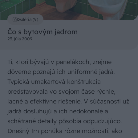
Galéria (9)
Čo s bytovým jadrom
23. júla 2009
Tí, ktorí bývajú v panelákoch, zrejme
dôverne poznajú ich uniformné jadrá.
Typická umakartová konštrukcia
predstavovala vo svojom čase rýchle,
lacné a efektívne riešenie. V súčasnosti už
jadrá dosluhujú a ich nedokonalé a
schátrané detaily pôsobia odpudzujúco.
Dnešný trh ponúka rôzne možnosti, ako