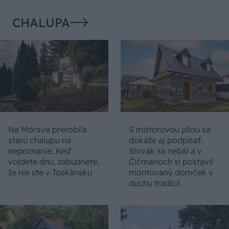
CHALUPA
Na Morave prerobila
S motorovou pílou sa
starú chalupu na
dokáže aj podpísať.
nepoznanie: Keď
Slovák sa nebál a v
vojdete dnu, zabudnete,
Čičmanoch si postavil
že nie ste v Toskánsku
montovaný domček v
duchu tradícií