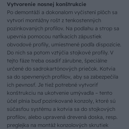
Vytvorenie nosnej konštrukcie
Po demontáži a dokonalom vyčistení plôch sa
vytvorí montážny rošt z tenkostenných
pozinkovaných profilov. Na podlahu a strop sa
upevnia pomocou natĺkacích zápustiek
obvodové profily, umiestnené podľa dispozície.
Do nich sa potom vztýčia stojkové profily. V
tejto fáze treba osadiť zárubne, špeciálne
určené do sadrokartónových priečok. Kotvia
sa do spevnených profilov, aby sa zabezpečila
ich pevnosť. Je tiež potrebné vytvoriť
konštrukciu na ukotvenie umývadla – tento
účel plnia buď pozinkované konzoly, ktoré sú
súčasťou systému a kotvia sa do stojkových
profilov, alebo upravená drevená doska, resp.
preglejka na montáž konzolových skrutiek