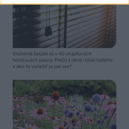
Vnútorné žalúzie sú v 40-stupňových
horúčavách pasca: Prečo z okna robia radiátor
a ako to vyriešiť za pár eur?