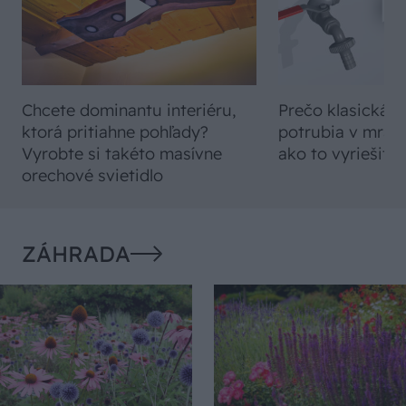
Chcete dominantu interiéru,
Prečo klasická iz
ktorá pritiahne pohľady?
potrubia v mrazo
Vyrobte si takéto masívne
ako to vyriešiť r
orechové svietidlo
ZÁHRADA