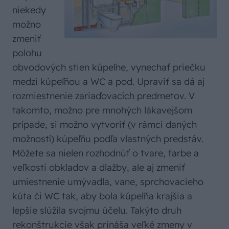
niekedy
možno
zmeniť
polohu
obvodových stien kúpeľne, vynechať priečku
medzi kúpeľňou a WC a pod. Upraviť sa dá aj
rozmiestnenie zariaďovacích predmetov. V
takomto, možno pre mnohých lákavejšom
prípade, si možno vytvoriť (v rámci daných
možností) kúpeľňu podľa vlastných predstáv.
Môžete sa nielen rozhodnúť o tvare, farbe a
veľkosti obkladov a dlažby, ale aj zmeniť
umiestnenie umývadla, vane, sprchovacieho
kúta či WC tak, aby bola kúpeľňa krajšia a
lepšie slúžila svojmu účelu. Takýto druh
rekonštrukcie však prináša veľké zmeny v