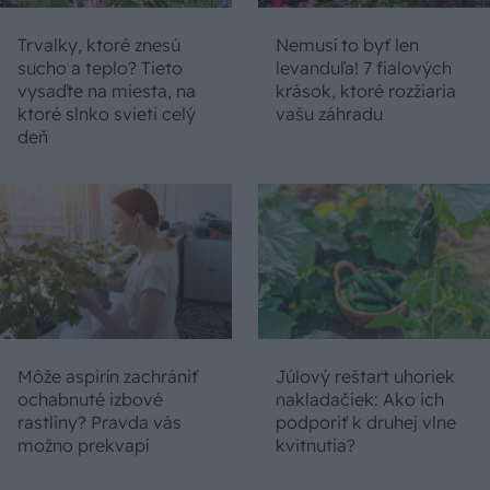
Trvalky, ktoré znesú
Nemusí to byť len
sucho a teplo? Tieto
levanduľa! 7 fialových
vysaďte na miesta, na
krások, ktoré rozžiaria
ktoré slnko svieti celý
vašu záhradu
deň
Môže aspirín zachrániť
Júlový reštart uhoriek
ochabnuté izbové
nakladačiek: Ako ich
rastliny? Pravda vás
podporiť k druhej vlne
možno prekvapí
kvitnutia?