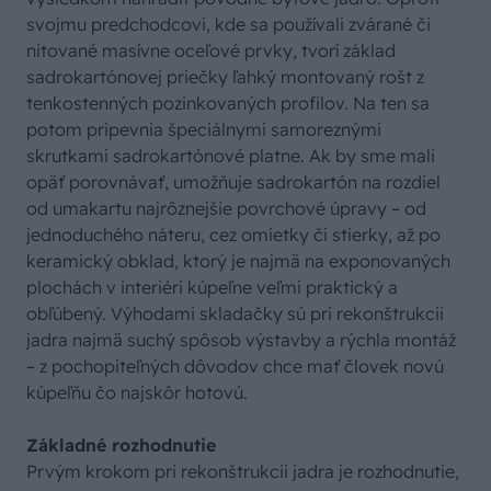
svojmu predchodcovi, kde sa používali zvárané či
nitované masívne oceľové prvky, tvorí základ
sadrokartónovej priečky ľahký montovaný rošt z
tenkostenných pozinkovaných profilov. Na ten sa
potom pripevnia špeciálnymi samoreznými
skrutkami sadrokartónové platne. Ak by sme mali
opäť porovnávať, umožňuje sadrokartón na rozdiel
od umakartu najrôznejšie povrchové úpravy – od
jednoduchého náteru, cez omietky či stierky, až po
keramický obklad, ktorý je najmä na exponovaných
plochách v interiéri kúpeľne veľmi praktický a
obľúbený. Výhodami skladačky sú pri rekonštrukcii
jadra najmä suchý spôsob výstavby a rýchla montáž
– z pochopiteľných dôvodov chce mať človek novú
kúpeľňu čo najskôr hotovú.
Základné rozhodnutie
Prvým krokom pri rekonštrukcii jadra je rozhodnutie,