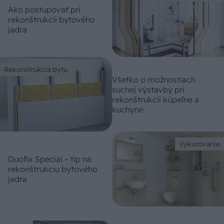
Ako postupovať pri
rekonštrukcii bytového
jadra
Rekonštrukcia bytu
Všetko o možnostiach
suchej výstavby pri
rekonštrukcii kúpeľne a
kuchyne
Vykurovanie
Duofix Special – tip na
rekonštrukciu bytového
jadra