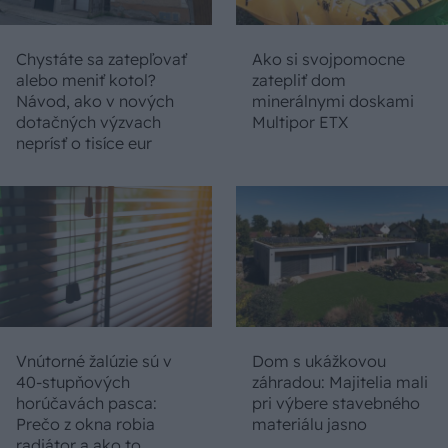
Chystáte sa zatepľovať
Ako si svojpomocne
alebo meniť kotol?
zatepliť dom
Návod, ako v nových
minerálnymi doskami
dotačných výzvach
Multipor ETX
neprísť o tisíce eur
Vnútorné žalúzie sú v
Dom s ukážkovou
40-stupňových
záhradou: Majitelia mali
horúčavách pasca:
pri výbere stavebného
Prečo z okna robia
materiálu jasno
radiátor a ako to