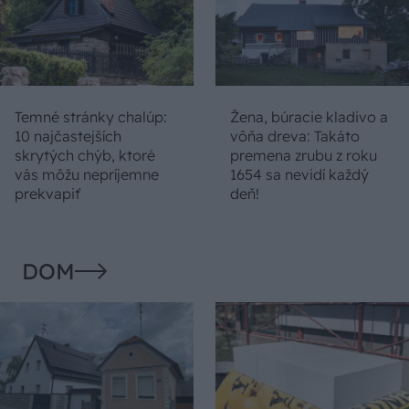
Temné stránky chalúp:
Žena, búracie kladivo a
10 najčastejších
vôňa dreva: Takáto
skrytých chýb, ktoré
premena zrubu z roku
vás môžu nepríjemne
1654 sa nevidí každý
prekvapiť
deň!
DOM