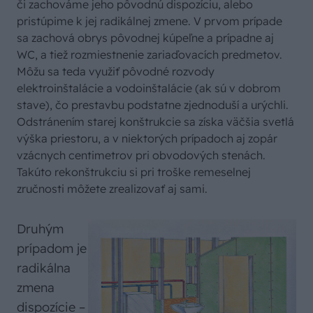
či zachováme jeho pôvodnú dispozíciu, alebo
pristúpime k jej radikálnej zmene. V prvom prípade
sa zachová obrys pôvodnej kúpeľne a prípadne aj
WC, a tiež rozmiestnenie zariaďovacích predmetov.
Môžu sa teda využiť pôvodné rozvody
elektroinštalácie a vodoinštalácie (ak sú v dobrom
stave), čo prestavbu podstatne zjednoduší a urýchli.
Odstránením starej konštrukcie sa získa väčšia svetlá
výška priestoru, a v niektorých prípadoch aj zopár
vzácnych centimetrov pri obvodových stenách.
Takúto rekonštrukciu si pri troške remeselnej
zručnosti môžete zrealizovať aj sami.
Druhým
prípadom je
radikálna
zmena
dispozície –