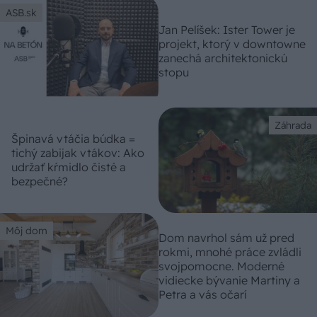
ASB.sk
Jan Pelíšek: Ister Tower je
projekt, ktorý v downtowne
zanechá architektonickú
stopu
Záhrada
Špinavá vtáčia búdka =
tichý zabijak vtákov: Ako
udržať kŕmidlo čisté a
bezpečné?
Môj dom
Dom navrhol sám už pred
rokmi, mnohé práce zvládli
svojpomocne. Moderné
vidiecke bývanie Martiny a
Petra a vás očarí