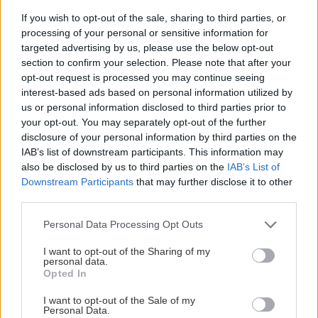
spojov.
If you wish to opt-out of the sale, sharing to third parties, or
processing of your personal or sensitive information for
targeted advertising by us, please use the below opt-out
Plochy pripravené na maľovanie musia byť
section to confirm your selection. Please note that after your
hladké, a preto sa odporúča spoje prebrúsiť. V
opt-out request is processed you may continue seeing
interest-based ads based on personal information utilized by
miestach, kde majú byť keramické obkladačky,
us or personal information disclosed to third parties prior to
stačí zatmeliť škáry bez prebrúsenia. Pred
your opt-out. You may separately opt-out of the further
konečnou povrchovou úpravou treba
disclosure of your personal information by third parties on the
IAB’s list of downstream participants. This information may
pripravený podklad ešte penetrovať (náter
also be disclosed by us to third parties on the
IAB’s List of
akrylátovou disperziou), a miesta
Downstream Participants
that may further disclose it to other
sadrokartónovej konštrukcie, ktoré by mohli
third parties.
byť v kontakte s vodou (napr. okolo sprchy), sa
Please note that this website/app uses one or more Google
Personal Data Processing Opt Outs
odporúča ochrániť náterovou hydroizoláciou.
services and may gather and store information including but
not limited to your visit or usage behaviour. You may click to
I want to opt-out of the Sharing of my
Nakoniec sa steny vymaľujú alebo obložia
personal data.
grant or deny consent to Google and its third-party tags to
Opted In
keramickými obkladačkami.
use your data for below specified purposes in below Google
consent section.
I want to opt-out of the Sale of my
Personal Data.
Záver