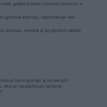
 – malé, guľaté korene s jemnou textúrou a
ti golfovej loptičky, nepotrebuje veľa
ou dužinou, vhodná aj do plytších nádob.
 mrkvy často potrápi aj skúsených
. Ako pri jej pestovaní správne
ť?