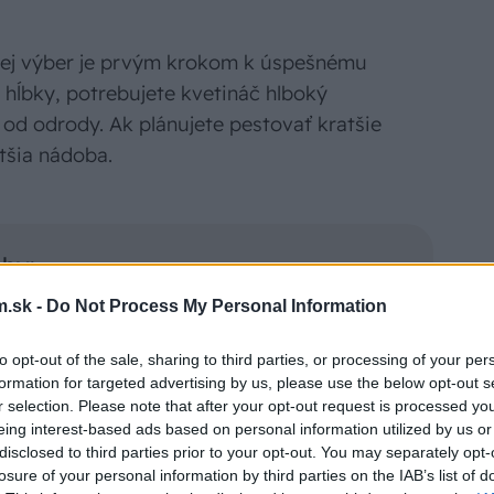
 jej výber je prvým krokom k úspešnému
 hĺbky, potrebujete kvetináč hlboký
 od odrody. Ak plánujete pestovať kratšie
ytšia nádoba.
oby:
.sk -
Do Not Process My Personal Information
drenážne otvory, aby sa predišlo
ov, ak nemá vyvŕtajte ich.
to opt-out of the sale, sharing to third parties, or processing of your per
rastlín, doprajte im dostatok priestoru na
formation for targeted advertising by us, please use the below opt-out s
tlivými semiačkami.
r selection. Please note that after your opt-out request is processed y
eing interest-based ads based on personal information utilized by us or
é, plastové alebo drevené nádoby,
disclosed to third parties prior to your opt-out. You may separately opt-
 stabilnú vlhkosť pôdy.
losure of your personal information by third parties on the IAB’s list of