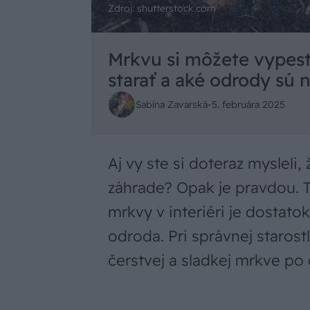
Zdroj: shutterstock.com
Mrkvu si môžete vypesto
starať a aké odrody sú n
Sabína Zavarská
-
5. februára 2025
Aj vy ste si doteraz mysleli
záhrade? Opak je pravdou.
mrkvy v interiéri je dostat
odroda. Pri správnej starost
čerstvej a sladkej mrkve po 