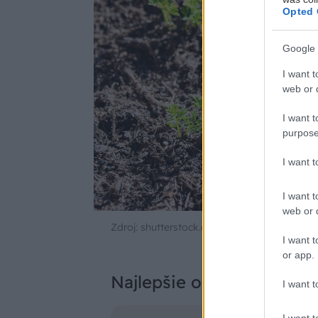
Opted 
Google 
I want t
web or d
I want t
purpose
I want 
I want t
web or d
Zdroj: shutterstock.com
I want t
or app.
Najlepšie odrody na pesto
I want t
I want t