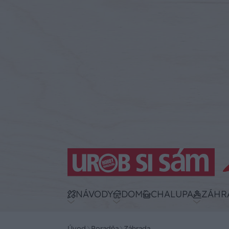
NÁVODY
DOM
CHALUPA
ZÁHR
Úvod
Poradňa
Záhrada