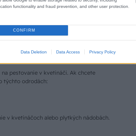
a celý rok zadarmo!
cation functionality and fraud prevention, and other user protection.
ob si sám na rok za 20 € a my vám dáme
Möbelix v rovnakej hodnote. Výhodná ponuka,
i.
CONFIRM
Získať predplatné
Data Deletion
Data Access
Privacy Policy
 na pestovanie v kvetináči. Ak chcete
o týchto odrodách:
nie v kvetináčoch alebo plytkých nádobách.