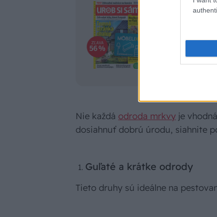
UROB SI SÁM n
authenti
Predplaťte si Ur
darčekovú kartu 
ktorá sa vám vrát
Nie každá
odroda mrkvy
je vhodná
dosiahnuť dobrú úrodu, siahnite p
Guľaté a krátke odrody
Tieto druhy sú ideálne na pestova