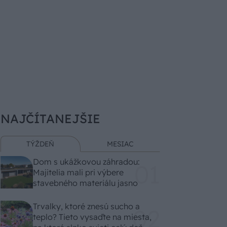
NAJČÍTANEJŠIE
TÝŽDEŇ
MESIAC
Dom s ukážkovou záhradou:
Majitelia mali pri výbere
stavebného materiálu jasno
Trvalky, ktoré znesú sucho a
teplo? Tieto vysaďte na miesta,