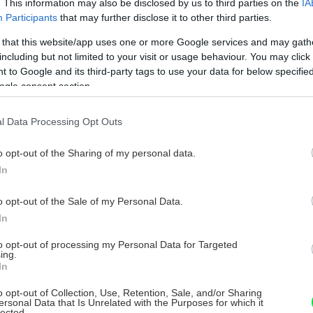
. This information may also be disclosed by us to third parties on the
IA
Participants
that may further disclose it to other third parties.
 that this website/app uses one or more Google services and may gath
including but not limited to your visit or usage behaviour. You may click 
 to Google and its third-party tags to use your data for below specifi
dobre priepustnej pôde. Najlepšia je kvalitná
ogle consent section.
. Môžete si však namiešať aj vlastnú –
l Data Processing Opt Outs
u. Vyhnite sa ťažkým pôdam s vysokým
rastu koreňov.
o opt-out of the Sharing of my personal data.
In
o opt-out of the Sale of my Personal Data.
In
to opt-out of processing my Personal Data for Targeted
ing.
In
o opt-out of Collection, Use, Retention, Sale, and/or Sharing
ersonal Data that Is Unrelated with the Purposes for which it
lected.