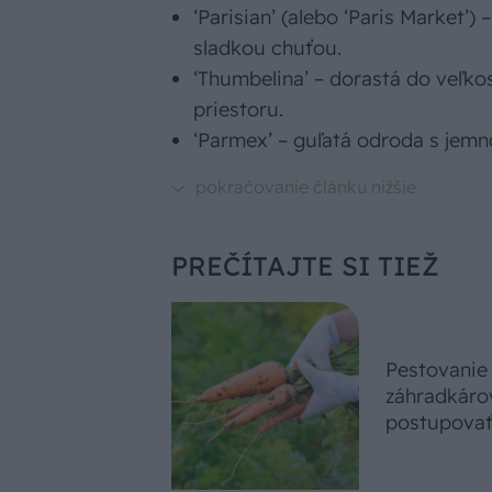
‘Parisian’ (alebo ‘Paris Market’)
sladkou chuťou.
‘Thumbelina’ – dorastá do veľkos
priestoru.
‘Parmex’ – guľatá odroda s jemn
PREČÍTAJTE SI TIEŽ
Pestovanie
záhradkárov
postupova