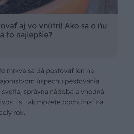
vať aj vo vnútri! Ako sa o ňu
a to najlepšie?
, že mrkva sa dá pestovať len na
 Tajomstvom úspechu pestovania
ok svetla, správna nádoba a vhodná
livosti si tak môžete pochutnať na
celý rok.