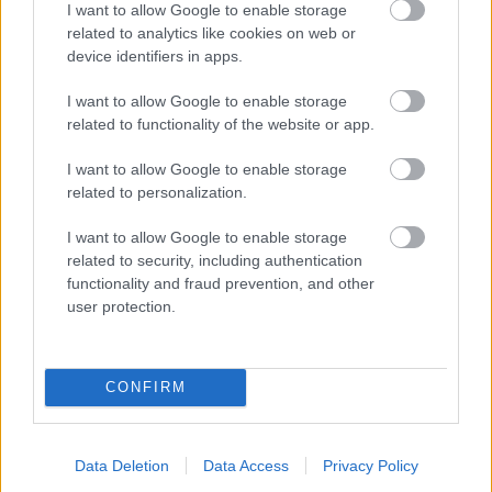
I want to allow Google to enable storage
related to analytics like cookies on web or
device identifiers in apps.
I want to allow Google to enable storage
related to functionality of the website or app.
I want to allow Google to enable storage
related to personalization.
I want to allow Google to enable storage
related to security, including authentication
functionality and fraud prevention, and other
user protection.
Agrofólia
CONFIRM
Fólia na viacročné pestovanie zeleniny.
Agrofólia na výrobu fóliovníkov s hrúbkou 0,12
Data Deletion
Data Access
Privacy Policy
a 0,17 mm. UV stabilizovaná. Možnosť