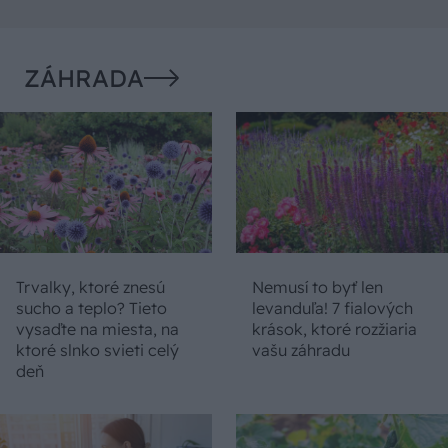
ZÁHRADA
Trvalky, ktoré znesú
Nemusí to byť len
sucho a teplo? Tieto
levanduľa! 7 fialových
vysaďte na miesta, na
krások, ktoré rozžiaria
ktoré slnko svieti celý
vašu záhradu
deň