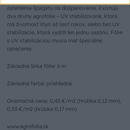
zažehlenia špagátu na došpanovanie. Existujú
dva druhy agrofólie – UV stabilizovaná, ktorá
má životnosť štyri až šesť rokov, alebo bez UV
stabilizácie, ktorá vydrží len jednu sezónu. Fólie
s UV stabilizáciou musia mať špeciálne
označenie.
Základná šírka fólie: 6 m
Základná farba: priehľadná
Orientačná cena: 0,43 €/m2 (hrúbka 0,12 mm),
0,53 €/m2 (hrúbka 0,17 mm)
www.agrofolia.sk