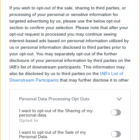
If you wish to opt-out of the sale, sharing to third parties, or
processing of your personal or sensitive information for
targeted advertising by us, please use the below opt-out
section to confirm your selection. Please note that after your
opt-out request is processed you may continue seeing
interest-based ads based on personal information utilized by
us or personal information disclosed to third parties prior to
your opt-out. You may separately opt-out of the further
disclosure of your personal information by third parties on the
IAB’s list of downstream participants. This information may
also be disclosed by us to third parties on the
IAB’s List of
Downstream Participants
that may further disclose it to other
third parties.
Skleníková fólia s výstužnou mriežkou
Please note that this website/app uses one or more Google
Personal Data Processing Opt Outs
services and may gather and store information including but
So zosilneným okrajom na ľahkú montáž.
not limited to your visit or usage behaviour. You may click to
I want to opt-out of the Sharing of my
personal data.
grant or deny consent to Google and its third-party tags to
Opted In
Extrasilná a odolná fólia určená na zakrytie
use your data for below specified purposes in below Google
consent section.
I want to opt-out of the Sale of my
skleníkov, parenísk a fóliovníkov. Zosilnená
Personal Data.