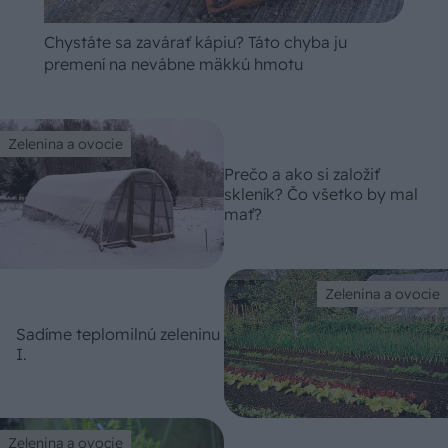
Chystáte sa zavárať kápiu? Táto chyba ju
premení na nevábne mäkkú hmotu
Zelenina a ovocie
Prečo a ako si založiť
skleník? Čo všetko by mal
mať?
Zelenina a ovocie
Sadíme teplomilnú zeleninu
I.
Zelenina a ovocie