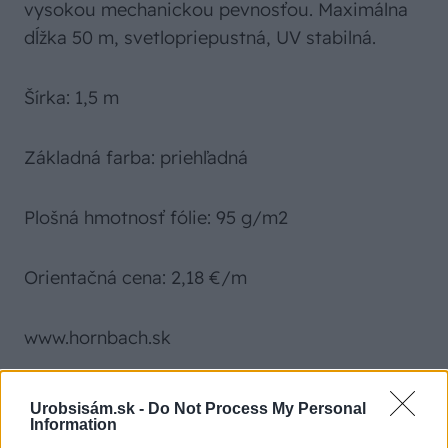
vysokou mechanickou pevnosťou. Maximálna
dĺžka 50 m, svetlopriepustná, UV stabilná.
Šírka: 1,5 m
Základná farba: priehľadná
Plošná hmotnosť fólie: 95 g/m2
Orientačná cena: 2,18 €/m
www.hornbach.sk
Urobsisám.sk -
Do Not Process My Personal
Information