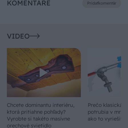
KOMENTÁRE
Pridať
komentár
VIDEO
Chcete dominantu interiéru,
Prečo klasická iz
ktorá pritiahne pohľady?
potrubia v mrazo
Vyrobte si takéto masívne
ako to vyriešiť r
orechové svietidlo