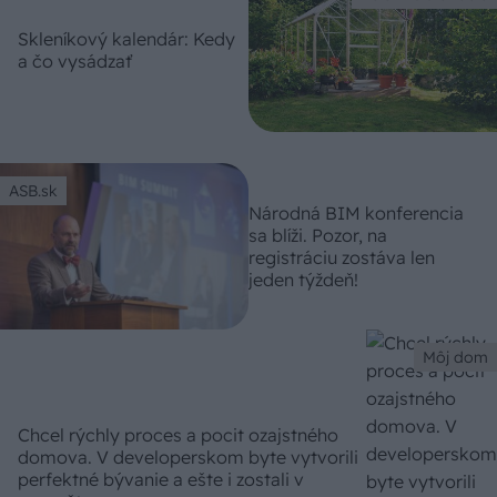
Skleníkový kalendár: Kedy
a čo vysádzať
ASB.sk
Národná BIM konferencia
sa blíži. Pozor, na
registráciu zostáva len
jeden týždeň!
Môj dom
Chcel rýchly proces a pocit ozajstného
domova. V developerskom byte vytvorili
perfektné bývanie a ešte i zostali v