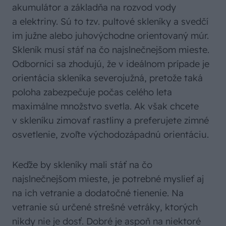
akumulátor a základňa na rozvod vody
a elektriny. Sú to tzv. pultové skleníky a svedčí
im južne alebo juhovýchodne orientovaný múr.
Skleník musí stáť na čo najslnečnejšom mieste.
Odborníci sa zhodujú, že v ideálnom prípade je
orientácia skleníka severojužná, pretože taká
poloha zabezpečuje počas celého leta
maximálne množstvo svetla. Ak však chcete
v skleníku zimovať rastliny a preferujete zimné
osvetlenie, zvoľte východozápadnú orientáciu.
Keďže by skleníky mali stáť na čo
najslnečnejšom mieste, je potrebné myslieť aj
na ich vetranie a dodatočné tienenie. Na
vetranie sú určené strešné vetráky, ktorých
nikdy nie je dosť. Dobré je aspoň na niektoré