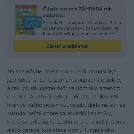
Čítajte časopis ZÁHRADA rok
zadarmo!
Predplaťte si magazín Záhrada za 20 € a
dostanete darčekovú kartu Möbelix na
ľubovolný nákup v rovnakej hodnote.
Získať predplatné
Nájsť správne miesto na skleník nemusí byť
jednoduché. Sú to pomerne nápadné objekty,
a tak ich situujeme skôr za dom ako smerom
do ulice. Ak ste si vybrali priestor v blízkosti
hranice vášho pozemku, nezabudnite na súhlas
suseda. Veľmi dobre sa osvedčili skleníky,
ktoré sa prilepia na zadnú stranu stavby, domu
alebo garáže, kde stena domu funguje ako