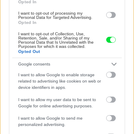
výstužnou mriežkou 6 × 8 mm. Dlhá životnosť
Opted In
a odolnosť proti poveternostným vplyvom.
I want to opt-out of processing my
Personal Data for Targeted Advertising.
Skleníková fólia Gitterfolie má vysokú pevnosť
Opted In
a odolnosť proti UV žiareniu. Aby sa ľahko
I want to opt-out of Collection, Use,
montovala, je vyrobená so zosilnenými okrajmi,
Retention, Sale, and/or Sharing of my
Personal Data that Is Unrelated with the
ktoré zabránia roztrhnutiu. Odolná proti
Purposes for which it was collected.
krupobitiu. Transparentná.
Opted Out
Google consents
Šírka: 1,5 a 2 m
I want to allow Google to enable storage
related to advertising like cookies on web or
Plošná hmotnosť fólie: 260 g/m2
device identifiers in apps.
I want to allow my user data to be sent to
Orientačná cena: 1,70 €/m2
Google for online advertising purposes.
I want to allow Google to send me
www.guttashop.cz
personalized advertising.